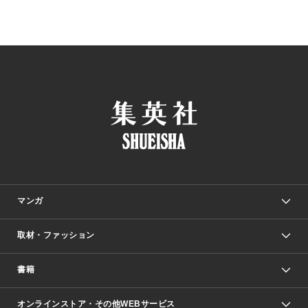
マンガ
取材・ファッション
少年マンガ
週刊少年ジャンプ
書籍
ファッション・美容
青年マンガ
ジャンプSQ.
Seventeen
週刊ヤングジャンプ
オンラインストア・その他WEBサービス
文芸・文庫・総合