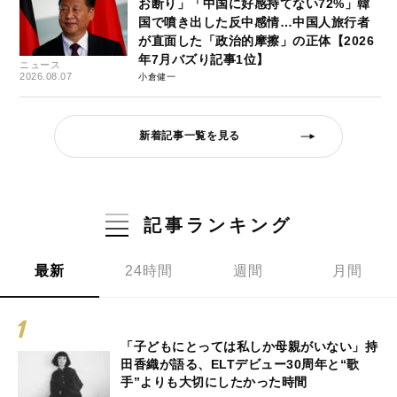
お断り」「中国に好感持てない72%」韓
国で噴き出した反中感情…中国人旅行者
が直面した「政治的摩擦」の正体【2026
年7月バズり記事1位】
ニュース
2026.08.07
小倉健一
新着記事一覧を見る
記事ランキング
最新
24時間
週間
月間
「子どもにとっては私しか母親がいない」持
田香織が語る、ELTデビュー30周年と“歌
手”よりも大切にしたかった時間