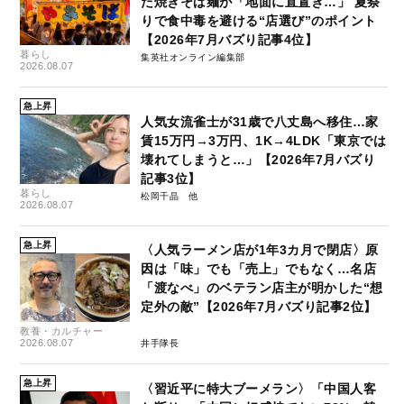
た焼きそば麺が「地面に直置き…」 夏祭
りで食中毒を避ける“店選び”のポイント
【2026年7月バズり記事4位】
暮らし
集英社オンライン編集部
2026.08.07
急上昇
人気女流雀士が31歳で八丈島へ移住…家
賃15万円→3万円、1K→4LDK「東京では
壊れてしまうと…」【2026年7月バズり
記事3位】
暮らし
松岡千晶
2026.08.07
急上昇
〈人気ラーメン店が1年3カ月で閉店〉原
因は「味」でも「売上」でもなく…名店
「渡なべ」のベテラン店主が明かした“想
定外の敵”【2026年7月バズり記事2位】
教養・カルチャー
2026.08.07
井手隊長
急上昇
〈習近平に特大ブーメラン〉「中国人客