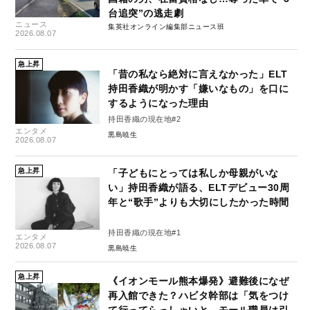
台追突”の逃走劇
ニュース
集英社オンライン編集部ニュース班
2026.08.07
急上昇
「昔の私なら絶対に言えなかった」ELT
持田香織が明かす「嫌いなもの」を口に
するようになった理由
持田香織の現在地#2
エンタメ
黒島暁生
2026.08.07
急上昇
「子どもにとっては私しか母親がいな
い」持田香織が語る、ELTデビュー30周
年と“歌手”よりも大切にしたかった時間
持田香織の現在地#1
エンタメ
2026.08.07
黒島暁生
急上昇
《イオンモール熊本爆発》避難後になぜ
再入館できた？ハビタ幹部は「気をつけ