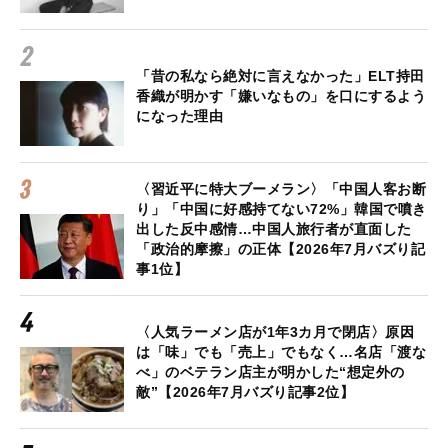
「昔の私なら絶対に言えなかった」ELT持田
香織が明かす「嫌いなもの」を口にするよう
になった理由
〈習近平に特大ブーメラン〉「中国人客お断
り」「中国に好感持てない72%」韓国で噴き
出した反中感情…中国人旅行者が直面した
「政治的摩擦」の正体【2026年7月バズり記
事1位】
〈人気ラーメン店が1年3カ月で閉店〉原因
は「味」でも「売上」でもなく…名店「渡な
べ」のベテラン店主が明かした“想定外の
敵”【2026年7月バズり記事2位】