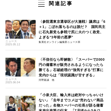
関連記事
〈参院選東京選挙区が大激戦〉議席は「6
＋1」こぼれ落ちるのは誰だ？ 国民民主
に石丸新党も参戦で尻に火のつく政党、
よぎる“3年前の悪夢”
ニュース
集英社オンライン編集部ニュース班
2025.05.12
〈不信任なら即解散〉「スーパーで2000
円の備蓄米が販売されるようになったら
勝てる」石破総理の“強気すぎる”打算に
党内からは「現状認識が甘すぎる」
ニュース
河野嘉誠
2025.06.04
「小泉大臣、輸入米は絶対やっちゃいけ
ない」「去年までコメは“売れない”商品
だった」名物スーパーの社長が語る備蓄
米放出政策の行末…「7月頃から5キロ