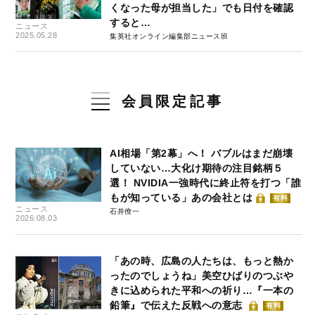
くなった母が担当した」でも日付を確認
すると…
ニュース
2025.05.28
集英社オンライン編集部ニュース班
会員限定記事
AI相場「第2幕」へ！ バブルはまだ崩壊
していない…大化け期待の注目銘柄５
選！ NVIDIA一強時代に終止符を打つ「誰
もが知っている」あの会社とは
有料
ニュース
石井僚一
2026.08.03
「あの時、広島の人たちは、もっと熱か
ったのでしょうね」美空ひばりのつぶや
きに込められた平和への祈り…『一本の
鉛筆』で伝えた反戦への意志
有料