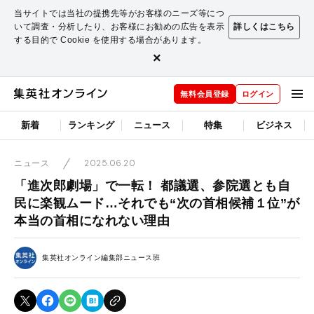
当サイトでは当社の提携先等がお客様のニーズ等につ
いて調査・分析したり、お客様にお勧めの広告を表示
詳しくはこちら
する目的で Cookie を使用する場合があります。
×
無料会員登録
ログイン
新着
ランキング
ニュース
特集
ビジネス
2025.06.20
ニュース
「進次郎劇場」で一転！ 都議選、参院選とも自
民に楽観ムード…それでも“次の首相候補１位”が
本当の首相になれない理由
集英社オンライン編集部ニュース班