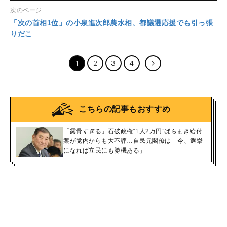
次のページ
「次の首相1位」の小泉進次郎農水相、都議選応援でも引っ張
りだこ
1
2
3
4
こちらの記事もおすすめ
「露骨すぎる」石破政権“1人2万円”ばらまき給付
案が党内からも大不評…自民元閣僚は「今、選挙
になれば立民にも勝機ある」