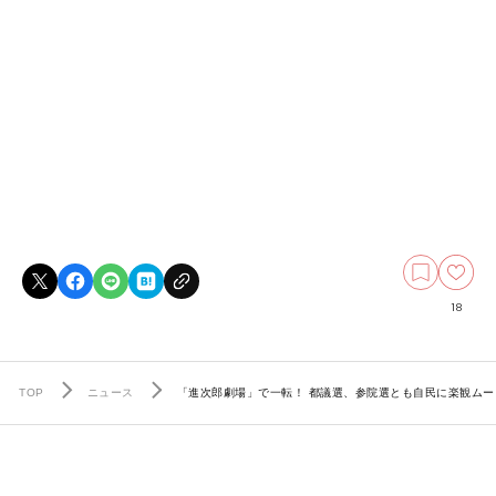
18
TOP
ニュース
「進次郎劇場」で一転！ 都議選、参院選とも自民に楽観ムー