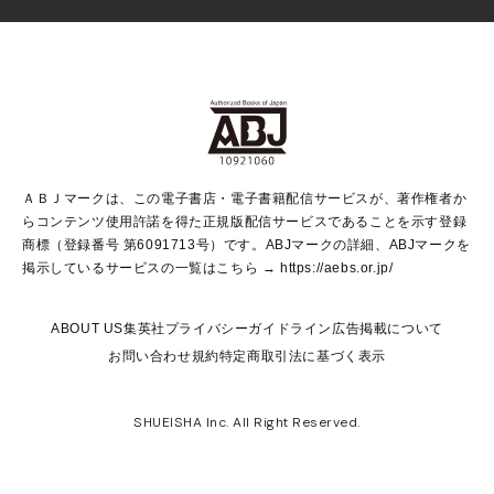
芸能・情報・スポーツ
少女マンガ
Vジャンプ
non-no Web
ヤングジャンプ定期購読デジタル
すばる
Myojo
オンラインストア
りぼん
学芸・ノンフィクション・新書
最強ジャンプ
女性マンガ
@BAILA
ヤンジャン＋
小説すばる
週プレNEWS
マーガレット
集英社OTOコンテンツ
集英社 学芸編集部
少年ジャンプ＋
その他WEBサービス
クッキー
ライトノベル・ノベライズ
MAQUIA ONLINE
となりのヤングジャンプ
集英社 文芸ステーション
週プレ グラジャパ！
別冊マーガレット
SHUEISHA MANGA-ART HERITAGE
集英社 ビジネス書
ゼブラック
ココハナ
SHUEISHA ADNAVI
SPUR.JP
集英社Webマガジン Cobalt
グランドジャンプ
web 集英社文庫
キッズ
web Sportiva
マンガMee
ジャンプキャラクターズストア
集英社新書
ジャンプルーキー！
月刊オフィスユー
ＡＢＪマークは、この電子書店・電子書籍配信サービスが、著作権者か
EDITOR'S LAB
LEE
集英社オレンジ文庫
ウルトラジャンプ
青春と読書
パラスポ＋！
らコンテンツ使用許諾を得た正規版配信サービスであることを示す登録
集英社みらい文庫
リマコミ＋
HAPPY PLUS STORE
集英社新書プラス
ジャンプTOON
商標（登録番号 第6091713号）です。ABJマークの詳細、ABJマークを
Marisol
シフォン文庫
アジア人物史
S-KIDS.LAND
マンガMeets
掲示しているサービスの一覧はこちら →
https://aebs.or.jp/
shueisha vox
よみタイ
S-MANGA
Web éclat
ダッシュエックス文庫
LEEマルシェ
kotoba
集英社ジャンプリミックス
ABOUT US
集英社プライバシーガイドライン
広告掲載について
T JAPAN:The New York Times Style Magazine
JUMP j BOOKS
お問い合わせ
規約
特定商取引法に基づく表示
SHOP Marisol
e!集英社
集英社コミック文庫
集英社女性誌ポータル
éclat premium
imidas
MEN'S NON-NO WEB
SHUEISHA Inc. All Right Reserved.
mirabella
UOMO
mirabella homme