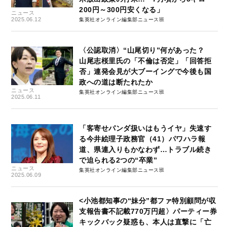
200円～300円安くなる」
ニュース
2025.06.12
集英社オンライン編集部ニュース班
〈公認取消〉“山尾切り”何があった？
山尾志桜里氏の「不倫は否定」「回答拒
否」連発会見が大ブーイングで今後も国
政への道は断たれたか
ニュース
集英社オンライン編集部ニュース班
2025.06.11
「客寄せパンダ扱いはもうイヤ」失速す
る今井絵理子政務官（41）パワハラ報
道、県連入りもかなわず…トラブル続き
で迫られる2つの“卒業”
ニュース
集英社オンライン編集部ニュース班
2025.06.09
<小池都知事の“妹分”都ファ特別顧問が収
支報告書不記載770万円超〉パーティー券
キックバック疑惑も、本人は直撃に「亡