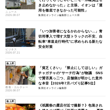
て行ってらっしゃいと…モール職員は引
き止めなかった」と主張、イオンは「運
用を徹底できなかった可能性」
ニュース
2026.08.07
集英社オンライン編集部ニュース班
「いつ加害者になるかわからない…」青
切符導入で増す大型トラックの不安、自
転車“車道走行時代”に求められる新たな
安全対策
ビジネス
2026.07.21
急上昇
「貧乏くさい」「禁止にしてほしい」ガ
チャガチャの“サーチ行為”が物議 SNS
で賛否真っ二つ、店舗側が明かした意外
な本音【2026年7月バズり記事5位】
教養・カルチャー
集英社オンライン編集部
2026.08.07
急上昇
《祇園祭の露店付近で撮影？》包装され