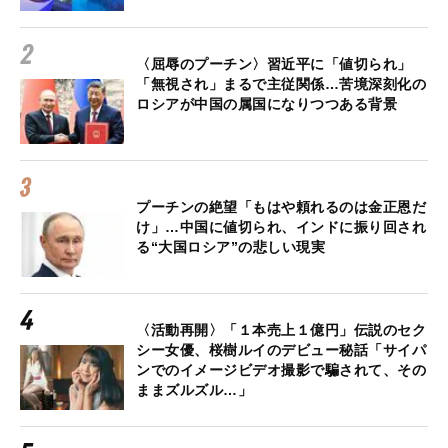
〈屈辱のプーチン〉習近平に「値切られ」
「無視され」まるで主従関係…苦境深刻化の
ロシアが中国の属国になりつつある背景
プーチンの絶望「もはや頼れるのは金正恩だ
け」…中国に値切られ、インドに振り回され
る“大国ロシア”の悲しい現実
〈活動再開〉「１本売上１億円」伝説のセク
シー女優、桜樹ルイのデビュー秘話「サイパ
ンでのイメージビデオ撮影で騙されて、その
ままズルズル…」