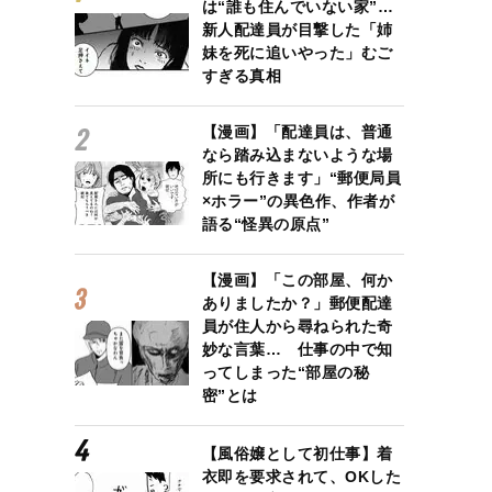
は“誰も住んでいない家”…
新人配達員が目撃した「姉
妹を死に追いやった」むご
すぎる真相
【漫画】「配達員は、普通
なら踏み込まないような場
所にも行きます」“郵便局員
×ホラー”の異色作、作者が
語る“怪異の原点”
【漫画】「この部屋、何か
ありましたか？」郵便配達
員が住人から尋ねられた奇
妙な言葉… 仕事の中で知
ってしまった“部屋の秘
密”とは
【風俗嬢として初仕事】着
衣即を要求されて、OKした