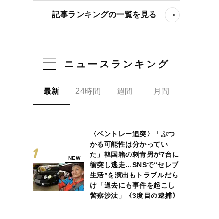
記事ランキングの一覧を見る
ニュースランキング
最新
24時間
週間
月間
〈ベントレー追突〉「ぶつ
かる可能性は分かってい
た」韓国籍の刺青男が7台に
NEW
衝突し逃走…SNSで“セレブ
生活”を演出もトラブルだら
け「過去にも事件を起こし
警察沙汰」《3度目の逮捕》