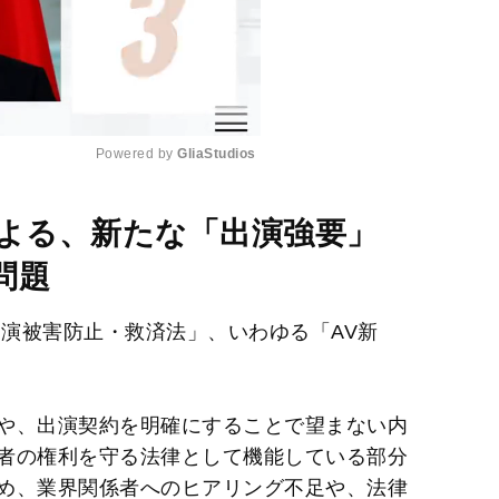
Powered by 
GliaStudios
M
による、新たな「出演強要」
u
問題
t
e
V出演被害防止・救済法」、いわゆる「AV新
や、出演契約を明確にすることで望まない内
者の権利を守る法律として機能している部分
め、業界関係者へのヒアリング不足や、法律