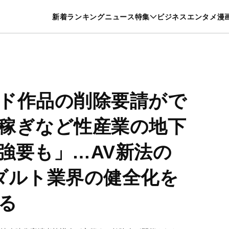
特集一覧を見る
漫画一覧を見る
新着
ランキング
ニュース
特集
ビジネス
エンタメ
漫
養・カルチャー
暮らし
スポーツ
ヘルスケア
美容
グルメ
ド作品の削除要請がで
稼ぎなど性産業の地下
強要も」…AV新法の
ダルト業界の健全化を
る