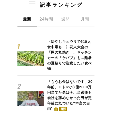
記事ランキング
最新
24時間
週間
月間
〈冷やしキュウリで510人
食中毒も…〉花火大会の
「豚の丸焼き」、キッチン
カーの「ケバブ」も…酷暑
の夏祭りで注意したい食べ
物
「もうお金はないです」20
年前、ロト6で３億2000万
円当てた男は今…当選後も
会社を辞めなかった男が定
年後に気づいた“本当の自
由”
有料