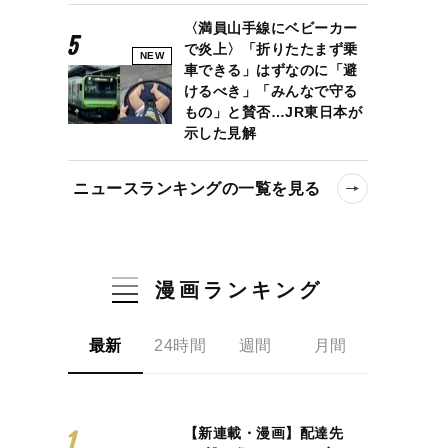
〈満員山手線にベビーカー
で炎上〉「折りたたまず乗
NEW
車できる」はずなのに「避
けるべき」「みんなで守る
もの」と賛否…JR東日本が
示した見解
ニュースランキングの一覧を見る
漫画ランキング
最新
24時間
週間
月間
【新連載・漫画】配達先