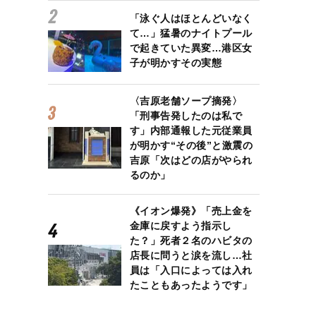
「泳ぐ人はほとんどいなく
て…」猛暑のナイトプール
で起きていた異変…港区女
子が明かすその実態
〈吉原老舗ソープ摘発〉
「刑事告発したのは私で
す」内部通報した元従業員
が明かす“その後”と激震の
吉原「次はどの店がやられ
るのか」
《イオン爆発》「売上金を
金庫に戻すよう指示し
た？」死者２名のハビタの
店長に問うと涙を流し…社
員は「入口によっては入れ
たこともあったようです」