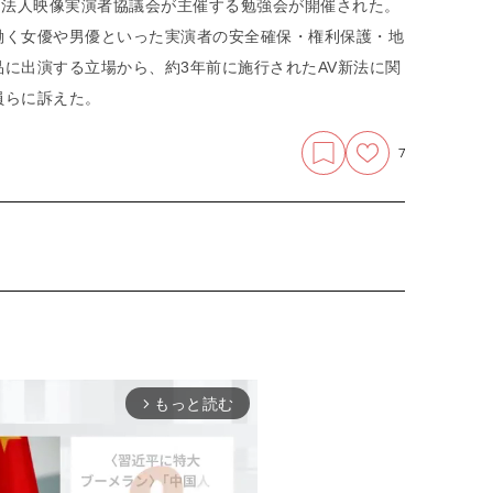
団法人映像実演者協議会が主催する勉強会が開催された。
働く女優や男優といった実演者の安全確保・権利保護・地
に出演する立場から、約3年前に施行されたAV新法に関
員らに訴えた。
7
もっと読む
arrow_forward_ios