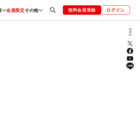
無料会員登録
ログイン
画
会員限定
その他
ファッション
恋愛・結婚
編集部
お知らせ