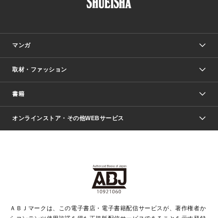
マンガ
取材・ファッション
少年マンガ
週刊少年ジャンプ
書籍
ファッション・美容
青年マンガ
ジャンプSQ.
Seventeen
週刊ヤングジャンプ
オンラインストア・その他WEBサービス
文芸・文庫・総合
芸能・情報・スポーツ
少女マンガ
Vジャンプ
non-no Web
ヤングジャンプ定期購読デジタル
すばる
Myojo
オンラインストア
りぼん
学芸・ノンフィクション・新書
最強ジャンプ
女性マンガ
@BAILA
ヤンジャン＋
小説すばる
週プレNEWS
マーガレット
集英社OTOコンテンツ
集英社 学芸編集部
少年ジャンプ＋
その他WEBサービス
クッキー
ライトノベル・ノベライズ
MAQUIA ONLINE
となりのヤングジャンプ
集英社 文芸ステーション
週プレ グラジャパ！
別冊マーガレット
SHUEISHA MANGA-ART HERITAGE
集英社 ビジネス書
ゼブラック
ココハナ
SHUEISHA ADNAVI
SPUR.JP
集英社Webマガジン Cobalt
グランドジャンプ
web 集英社文庫
キッズ
web Sportiva
マンガMee
ジャンプキャラクターズストア
集英社新書
ジャンプルーキー！
月刊オフィスユー
ＡＢＪマークは、この電子書店・電子書籍配信サービスが、著作権者か
EDITOR'S LAB
LEE
集英社オレンジ文庫
ウルトラジャンプ
青春と読書