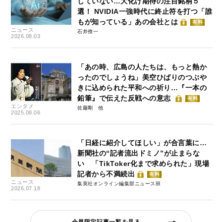
していない…大化け期待の注目銘柄５
選！ NVIDIA一強時代に終止符を打つ「誰
もが知っている」あの会社とは
有料
ニュース
石井僚一
2026.08.03
「あの時、広島の人たちは、もっと熱か
ったのでしょうね」美空ひばりのつぶや
きに込められた平和への祈り…『一本の
鉛筆』で伝えた反戦への意志
有料
エンタメ
佐藤剛
2025.08.06
「日経に紹介してほしい」が合言葉に…
新聞社の“記者流出ドミノ”が止まらな
い 「TikToker化まで求められた」現場
記者から不満続出
有料
ニュース
集英社オンライン編集部ニュース班
2026.07.18
会員限定記事一覧を見る