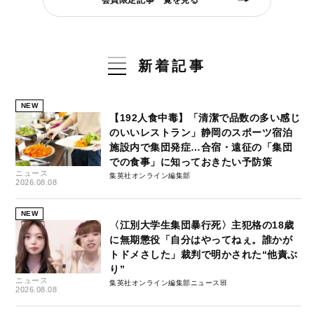
新着記事
NEW
【192人食中毒】「清潔で品数の多い感じ
のいいレストラン」静岡のスポーツ宿泊
施設内で集団発症…合宿・遠征の「集団
での食事」に知っておきたい予防策
ニュース
集英社オンライン編集部
2026.08.08
NEW
〈江別大学生集団暴行死〉主犯格の18歳
に無期懲役「自分はやってねぇ。誰かが
トドメさした」裁判で明かされた“他責ぶ
り”
ニュース
集英社オンライン編集部ニュース班
2026.08.08