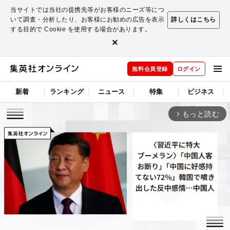
当サイトでは当社の提携先等がお客様のニーズ等につ
いて調査・分析したり、お客様にお勧めの広告を表示
詳しくはこちら
する目的で Cookie を使用する場合があります。
×
無料会員登録
ログイン
新着
ランキング
ニュース
特集
ビジネス
もっと読む
arrow_forward_ios