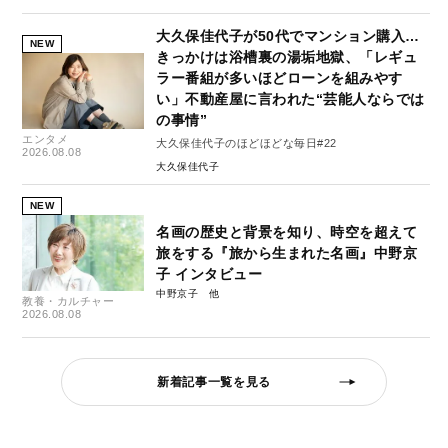
大久保佳代子が50代でマンション購入…
NEW
きっかけは浴槽裏の湯垢地獄、「レギュ
ラー番組が多いほどローンを組みやす
い」不動産屋に言われた“芸能人ならでは
の事情”
エンタメ
大久保佳代子のほどほどな毎日#22
2026.08.08
大久保佳代子
NEW
名画の歴史と背景を知り、時空を超えて
旅をする『旅から生まれた名画』中野京
子 インタビュー
中野京子
教養・カルチャー
2026.08.08
新着記事一覧を見る