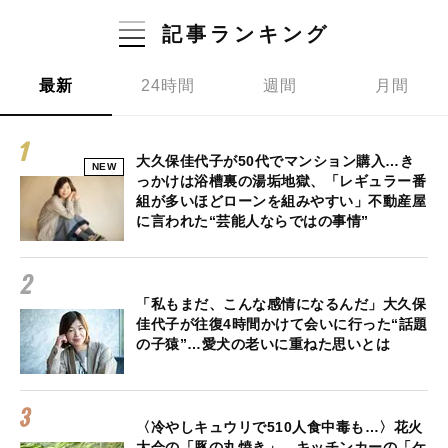
記事ランキング
最新
24時間
週間
月間
大久保佳代子が50代でマンション購入…き
NEW
っかけは浴槽裏の湯垢地獄、「レギュラー番
組が多いほどローンを組みやすい」不動産屋
に言われた“芸能人ならではの事情”
「私もまだ、こんな感情になるんだ」大久保
佳代子が往復4時間かけて会いに行った“話題
の子猿”…愛犬の老いに重ねた思いとは
〈冷やしキュウリで510人食中毒も…〉花火
大会の「豚の丸焼き」、キッチンカーの「ケ