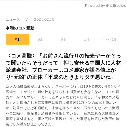
Powered by 
GliaStudios
Mute
2025.02.20
ニュース
令和のコメ騒動
#1
#2
#3
#4
･･･#19
〈コメ高騰〉「お前さん流行りの転売ヤーか？っ
て聞いたらそうだって」押し寄せる中国人に人材
派遣会社、ブローカー…コメ農家が語る値上が
り“元凶”の正体「平成のときよりタチ悪いね」
コメの価格高騰が止まらない。スーパーに行けば10キロ8000円台という
高値のコメが並び、買い控えを迫られる消費者も少なくない。コメの転
売ヤーがフリマサイトといったネットなどにも出現し、「令和のコメ騒
動」とも揶揄される異常事態に政府は備蓄米21万トンの放出を決めた
が、効果のほどは不透明だ。主食を担うコメが、不作でもないのに流通
不全に陥り、生産者と消費者を分断している。千葉県にある大規模コメ
農家を取材すると、価格高騰の要因やこうした事態を放置した政府の無
策ぶりが浮かび上がってきた。