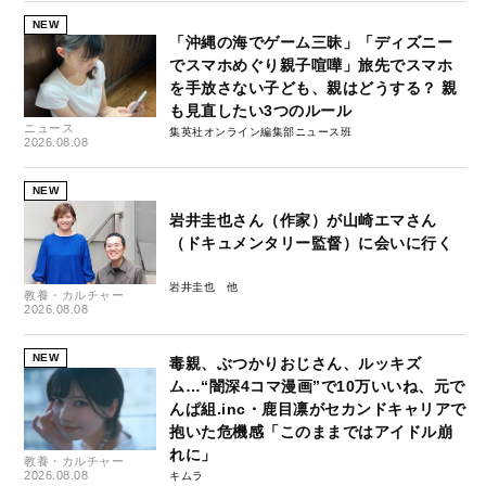
NEW
「沖縄の海でゲーム三昧」「ディズニー
でスマホめぐり親子喧嘩」旅先でスマホ
を手放さない子ども、親はどうする？ 親
も見直したい3つのルール
ニュース
集英社オンライン編集部ニュース班
2026.08.08
NEW
岩井圭也さん（作家）が山崎エマさん
（ドキュメンタリー監督）に会いに行く
岩井圭也
教養・カルチャー
2026.08.08
NEW
毒親、ぶつかりおじさん、ルッキズ
ム…“闇深4コマ漫画”で10万いいね、元で
んぱ組.inc・鹿目凛がセカンドキャリアで
抱いた危機感「このままではアイドル崩
れに」
教養・カルチャー
2026.08.08
キムラ