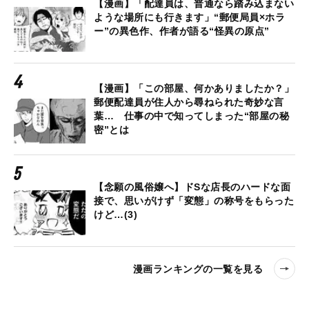
【漫画】「配達員は、普通なら踏み込まない
ような場所にも行きます」“郵便局員×ホラ
ー”の異色作、作者が語る“怪異の原点”
【漫画】「この部屋、何かありましたか？」
郵便配達員が住人から尋ねられた奇妙な言
葉… 仕事の中で知ってしまった“部屋の秘
密”とは
【念願の風俗嬢へ】ドSな店長のハードな面
接で、思いがけず「変態」の称号をもらった
けど…(3)
漫画ランキングの一覧を見る