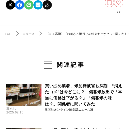
35
TOP
ニュース
〈コメ高騰〉「お前さん流行りの転売ヤーか？って聞いたら
関連記事
買い占め業者、米泥棒被害も深刻…“消え
たコメ”は今どこに？ 備蓄米放出で「本
当に価格は下がる？」「備蓄米の味
は？」関係者に聞いてみた
暮らし
集英社オンライン編集部ニュース班
2025.02.13