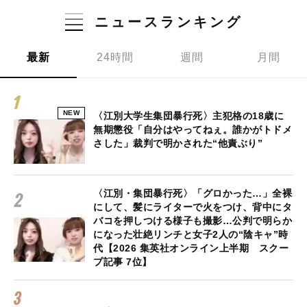
ニュースランキング
最新
24時間
週間
月間
NEW
〈江別大学生集団暴行死〉主犯格の18歳に
無期懲役「自分はやってねぇ。誰かがトドメ
さした」裁判で明かされた“他責ぶり”
〈江別・集団暴行死〉「グロかった…」全裸
にして、髪にライターで火をつけ、背中にタ
バコを押しつける様子も撮影…公判で明らか
になった壮絶リンチと女子2人の“陰キャ”時
代【2026 集英社オンライン上半期 スクー
プ記事 7位】