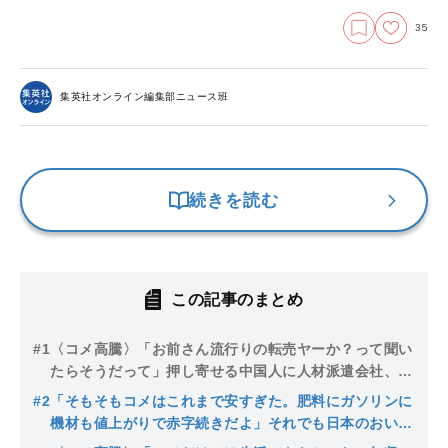
35
集英社オンライン編集部ニュース班
続きを読む
この記事のまとめ
#1
〈コメ高騰〉「お前さん流行りの転売ヤーか？って聞い
たらそうだって」押し寄せる中国人に人材派遣会社、ブ
ローカー…コメ農家が語る値上がり“元凶”の正体「平成
#2
「そもそもコメはこれまで安すぎた。肥料にガソリンに
のときよりタチ悪いね」
機材も値上がりで赤字続きだよ」それでも日本のおいし
いコメを作り続ける農家の嘆き「15万トンの放出米なん