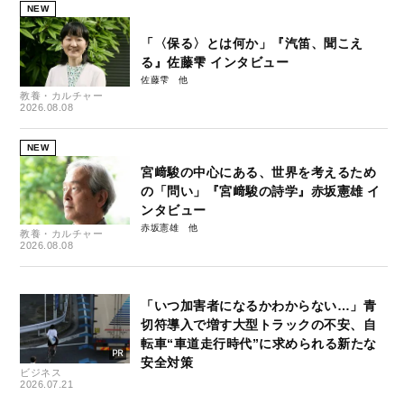
NEW
「〈保る〉とは何か」『汽笛、聞こえ
る』佐藤雫 インタビュー
佐藤雫
教養・カルチャー
2026.08.08
NEW
宮﨑駿の中心にある、世界を考えるため
の「問い」『宮﨑駿の詩学』赤坂憲雄 イ
ンタビュー
赤坂憲雄
教養・カルチャー
2026.08.08
「いつ加害者になるかわからない…」青
切符導入で増す大型トラックの不安、自
転車“車道走行時代”に求められる新たな
安全対策
ビジネス
2026.07.21