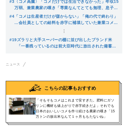
#3
〈コメ高騰〉「コメだけでは生活できなかった」年収15
て１ヶ月ももたないね」
万弱、兼業農家の嘆き「専業なんてとても無理、息子に
継げとはとてもいえない」それでも田んぼでコメを作り
#4
「コメは生産者だけが儲からない」「俺の代で終わり」
続ける切実な理由
…会社員としての給料を赤字に補填していた兼業コメ農
家の嘆き「近い将来、国産米は金持ちしか食べられなく
なる」
#19
ズラリと大手スーパーの棚に並び出したブランド米
「一番残っているのは前大臣時代に放出された備蓄
米」随意契約できない街の米屋は「新米の収穫時期ま
で米屋を続けられるかわからねえ」
ニュース
こちらの記事もおすすめ
「そもそもコメはこれまで安すぎた。肥料にガソ
リンに機材も値上がりで赤字続きだよ」それでも
日本のおいしいコメを作り続ける農家の嘆き「15
万トンの放出米なんて１ヶ月ももたないね」