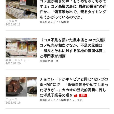
コメ屋が嘆きの声「もうめちゃくちゃで
すよ」コメ高騰の裏に“買占め業者”の存
在か…「備蓄米放出で、売るタイミング
をうかがっているのでは」
ビジネス
集英社オンライン編集部
2025.02.11
〈コメ不足を招いた農水省とJAの失態〉
コメ転売が相次ぐなか、不足の元凶は
「減反とそれに対する産地の隷属体質」
と専門家が指摘
教養・カルチャー
窪田新之助
2025.02.20
チョコレートがキャビアと同じ“セレブの
食べ物”に!? 「販売自体をやめてしまっ
たほうが…」カカオの歴史的高騰に苦し
む洋菓子業界の嘆き
無料
ニュース
集英社オンライン編集部ニュース班
2025.01.18