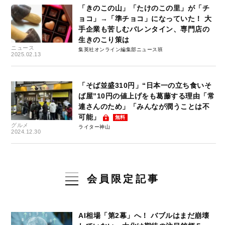
「きのこの山」「たけのこの里」が「チ
ョコ」→「準チョコ」になっていた！ 大
手企業も苦しむバレンタイン、専門店の
生きのこり策は
ニュース
集英社オンライン編集部ニュース班
2025.02.13
「そば並盛310円」“日本一の立ち食いそ
ば屋”10円の値上げをも葛藤する理由「常
連さんのため」「みんなが潤うことは不
可能」
無料
グルメ
ライター神山
2024.12.30
会員限定記事
AI相場「第2幕」へ！ バブルはまだ崩壊