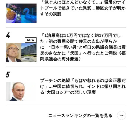
「泳ぐ人はほとんどいなくて…」猛暑のナイ
トプールで起きていた異変…港区女子が明か
すその実態
「1泊最高は11万円ではなく約17万円でし
NEW
た」初の費用公開で仰天の支出が明らか
に “日本一悪い男”と軽口の県議会議長は震
災のさなかに「天国」へ行ったとご満悦《福
岡県議会の海外豪遊〉
プーチンの絶望「もはや頼れるのは金正恩だ
け」…中国に値切られ、インドに振り回され
る“大国ロシア”の悲しい現実
ニュースランキングの一覧を見る