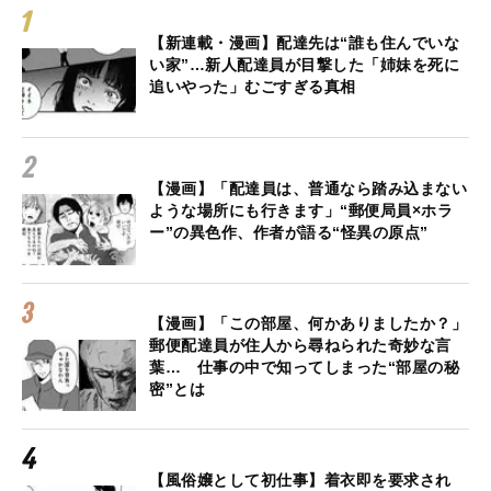
【新連載・漫画】配達先は“誰も住んでいな
い家”…新人配達員が目撃した「姉妹を死に
追いやった」むごすぎる真相
【漫画】「配達員は、普通なら踏み込まない
ような場所にも行きます」“郵便局員×ホラ
ー”の異色作、作者が語る“怪異の原点”
【漫画】「この部屋、何かありましたか？」
郵便配達員が住人から尋ねられた奇妙な言
葉… 仕事の中で知ってしまった“部屋の秘
密”とは
【風俗嬢として初仕事】着衣即を要求され