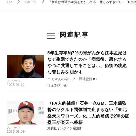
TOP
スポーツ
「新庄は野球の本質をわかってる、甘くみすぎてた」「DeNA
関連記事
5年生存率約7%の胃がんから江本孟紀は
なぜ生還できたのか「病気後、悪化する
やつに共通してることは…」術後の凄絶
な苦しみを明かす
エモやんの辛口プロ野球批評#3
スポーツ
2025.01.12
江本孟紀
〈FA人的補償〉石井一久GM、三木肇監
督のヤクルト閥体制で止まらない「東北
楽天スワローズ」化…人的補償で2軍の盗
塁王が楽天へ移籍
スポーツ
集英社オンライン編集部
2025.01.09