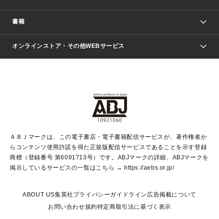
週刊少年ジャンプ
書籍
ファッション・美容
青年マンガ
ジャンプSQ.
Seventeen
週刊ヤングジャンプ
オンラインストア・その他WEBサービス
文芸・文庫・総合
芸能・情報・スポーツ
少女マンガ
Vジャンプ
non-no Web
ヤングジャンプ定期購読デジタル
すばる
Myojo
オンラインストア
りぼん
学芸・ノンフィクション・新書
最強ジャンプ
女性マンガ
@BAILA
ヤンジャン＋
小説すばる
週プレNEWS
マーガレット
集英社OTOコンテンツ
集英社 学芸編集部
少年ジャンプ＋
その他WEBサービス
クッキー
ライトノベル・ノベライズ
MAQUIA ONLINE
となりのヤングジャンプ
集英社 文芸ステーション
週プレ グラジャパ！
別冊マーガレット
SHUEISHA MANGA-ART HERITAGE
集英社 ビジネス書
ゼブラック
ココハナ
SHUEISHA ADNAVI
SPUR.JP
集英社Webマガジン Cobalt
グランドジャンプ
web 集英社文庫
キッズ
web Sportiva
マンガMee
ジャンプキャラクターズストア
集英社新書
ジャンプルーキー！
月刊オフィスユー
ＡＢＪマークは、この電子書店・電子書籍配信サービスが、著作権者か
EDITOR'S LAB
LEE
集英社オレンジ文庫
ウルトラジャンプ
青春と読書
パラスポ＋！
らコンテンツ使用許諾を得た正規版配信サービスであることを示す登録
集英社みらい文庫
リマコミ＋
HAPPY PLUS STORE
集英社新書プラス
ジャンプTOON
商標（登録番号 第6091713号）です。ABJマークの詳細、ABJマークを
Marisol
シフォン文庫
アジア人物史
S-KIDS.LAND
マンガMeets
掲示しているサービスの一覧はこちら →
https://aebs.or.jp/
shueisha vox
よみタイ
S-MANGA
Web éclat
ダッシュエックス文庫
LEEマルシェ
kotoba
集英社ジャンプリミックス
ABOUT US
集英社プライバシーガイドライン
広告掲載について
T JAPAN:The New York Times Style Magazine
JUMP j BOOKS
お問い合わせ
規約
特定商取引法に基づく表示
SHOP Marisol
e!集英社
集英社コミック文庫
集英社女性誌ポータル