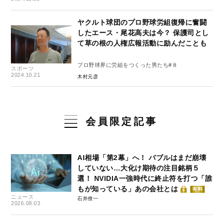
ヤクルト球団のプロ野球労組復帰に奮闘
したエース・尾花高夫は今？ 保護司とし
て草の根の人権広報活動に励んだことも
プロ野球界に労組をつくった男たち#８
スポーツ
2024.10.21
木村元彦
会員限定記事
AI相場「第2幕」へ！ バブルはまだ崩壊
していない…大化け期待の注目銘柄５
選！ NVIDIA一強時代に終止符を打つ「誰
もが知っている」あの会社とは
有料
ニュース
石井僚一
2026.08.03