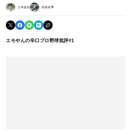
江本孟紀
武松佑季
エモやんの辛口プロ野球批評#1