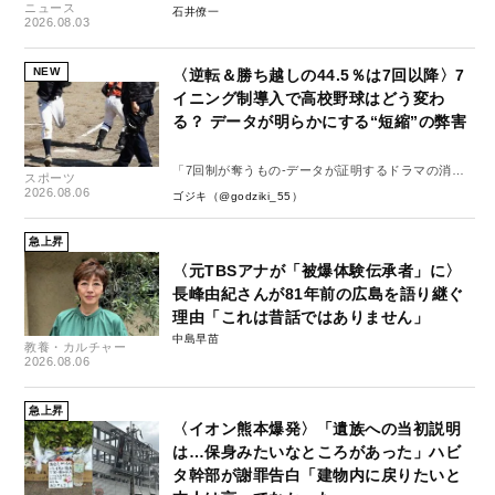
ニュース
石井僚一
2026.08.03
NEW
〈逆転＆勝ち越しの44.5％は7回以降〉7
イニング制導入で高校野球はどう変わ
る？ データが明らかにする“短縮”の弊害
「7回制が奪うもの-データが証明するドラマの消
スポーツ
失-」
2026.08.06
ゴジキ（@godziki_55）
急上昇
〈元TBSアナが「被爆体験伝承者」に〉
長峰由紀さんが81年前の広島を語り継ぐ
理由「これは昔話ではありません」
中島早苗
教養・カルチャー
2026.08.06
急上昇
〈イオン熊本爆発〉「遺族への当初説明
は…保身みたいなところがあった」ハビ
タ幹部が謝罪告白「建物内に戻りたいと