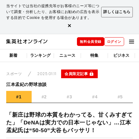
当サイトでは当社の提携先等がお客様のニーズ等につ
いて調査・分析したり、お客様にお勧めの広告を表示
詳しくはこちら
する目的で Cookie を使用する場合があります。
×
無料会員登録
ログイン
新着
ランキング
ニュース
特集
ビジネス
2025.01.11
会員限定記事
スポーツ
江本孟紀の野球放談
#1
#2
#3
#4
#5
「新庄は野球の本質をわかってる、甘くみすぎて
た」「DeNAは実力での日本一じゃない」…江本
孟紀氏は“50-50”大谷もバッサリ！