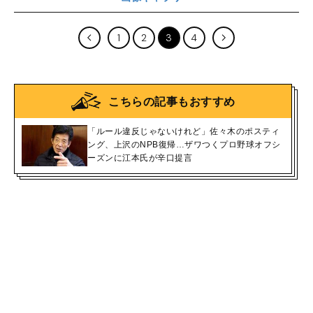
1
2
3
4
こちらの記事もおすすめ
「ルール違反じゃないけれど」佐々木のポスティ
ング、上沢のNPB復帰…ザワつくプロ野球オフシ
ーズンに江本氏が辛口提言