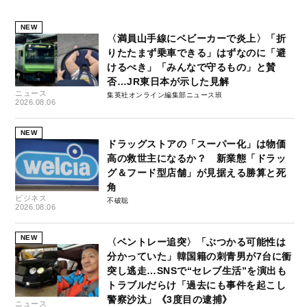
NEW
〈満員山手線にベビーカーで炎上〉「折
りたたまず乗車できる」はずなのに「避
けるべき」「みんなで守るもの」と賛
否…JR東日本が示した見解
ニュース
集英社オンライン編集部ニュース班
2026.08.06
NEW
ドラッグストアの「スーパー化」は物価
高の救世主になるか？ 新業態「ドラッ
グ＆フード型店舗」が見据える勝算と死
角
ビジネス
不破聡
2026.08.06
NEW
〈ベントレー追突〉「ぶつかる可能性は
分かっていた」韓国籍の刺青男が7台に衝
突し逃走…SNSで“セレブ生活”を演出も
トラブルだらけ「過去にも事件を起こし
警察沙汰」《3度目の逮捕》
ニュース