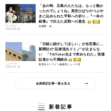
「あの時、広島の人たちは、もっと熱か
ったのでしょうね」美空ひばりのつぶや
きに込められた平和への祈り…『一本の
鉛筆』で伝えた反戦への意志
有料
エンタメ
佐藤剛
2025.08.06
「日経に紹介してほしい」が合言葉に…
新聞社の“記者流出ドミノ”が止まらな
い 「TikToker化まで求められた」現場
記者から不満続出
有料
ニュース
集英社オンライン編集部ニュース班
2026.07.18
会員限定記事一覧を見る
新着記事