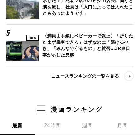
示した？」死者２名のハビタの店長に問うと
涙を流し…社員は「入口によっては入れたこ
ともあったようです」
〈満員山手線にベビーカーで炎上〉「折りた
NEW
たまず乗車できる」はずなのに「避けるべ
き」「みんなで守るもの」と賛否…JR東日
本が示した見解
ニュースランキングの一覧を見る
漫画ランキング
最新
24時間
週間
月間