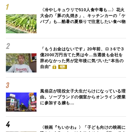
〈冷やしキュウリで510人食中毒も…〉花火
大会の「豚の丸焼き」、キッチンカーの「ケ
バブ」も…酷暑の夏祭りで注意したい食べ物
「もうお金はないです」20年前、ロト6で３
億2000万円当てた男は今…当選後も会社を
辞めなかった男が定年後に気づいた“本当の
自由”
有料
風俗店が現役女子大生だらけになっている理
由。ソープランドの個室からオンライン授業
に参加する嬢も…
〈映画『ちいかわ』〉「子ども向けの映画に