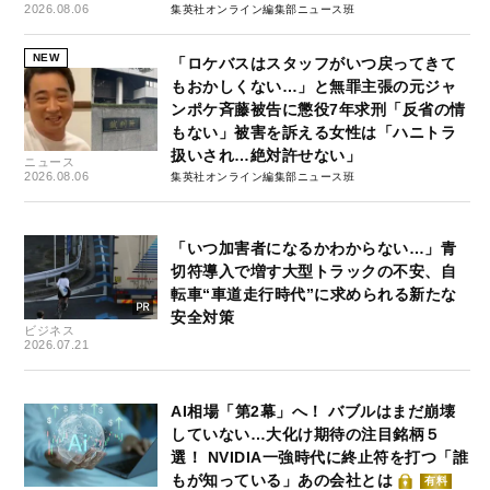
2026.08.06
集英社オンライン編集部ニュース班
NEW
「ロケバスはスタッフがいつ戻ってきて
もおかしくない…」と無罪主張の元ジャ
ンポケ斉藤被告に懲役7年求刑「反省の情
もない」被害を訴える女性は「ハニトラ
扱いされ…絶対許せない」
ニュース
2026.08.06
集英社オンライン編集部ニュース班
「いつ加害者になるかわからない…」青
切符導入で増す大型トラックの不安、自
転車“車道走行時代”に求められる新たな
安全対策
ビジネス
2026.07.21
AI相場「第2幕」へ！ バブルはまだ崩壊
していない…大化け期待の注目銘柄５
選！ NVIDIA一強時代に終止符を打つ「誰
もが知っている」あの会社とは
有料