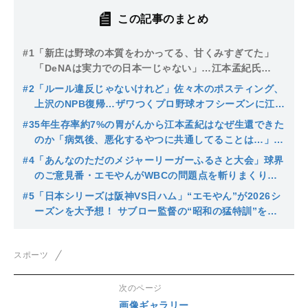
この記事のまとめ
#1
「新庄は野球の本質をわかってる、甘くみすぎてた」
「DeNAは実力での日本一じゃない」…江本孟紀氏
は“50-50”大谷もバッサリ！
#2
「ルール違反じゃないけれど」佐々木のポスティング、
上沢のNPB復帰…ザワつくプロ野球オフシーズンに江本
氏が辛口提言
#3
5年生存率約7%の胃がんから江本孟紀はなぜ生還できた
のか「病気後、悪化するやつに共通してることは…」術
後の凄絶な苦しみを明かす
#4
「あんなのただのメジャーリーガーふるさと大会」球界
のご意見番・エモやんがWBCの問題点を斬りまくり
「日本人はマジメにやる必要ない」
#5
「日本シリーズは阪神VS日ハム」“エモやん”が2026シ
ーズンを大予想！ サブロー監督の“昭和の猛特訓”を絶
賛「すばらしい！令和の練習が一番古い」
スポーツ
次のページ
画像ギャラリー