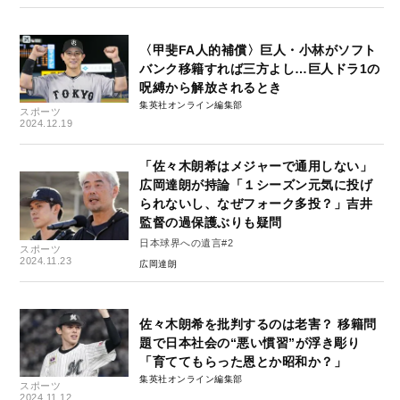
〈甲斐FA人的補償〉巨人・小林がソフト
バンク移籍すれば三方よし…巨人ドラ1の
呪縛から解放されるとき
集英社オンライン編集部
スポーツ
2024.12.19
「佐々木朗希はメジャーで通用しない」
広岡達朗が持論「１シーズン元気に投げ
られないし、なぜフォーク多投？」吉井
監督の過保護ぶりも疑問
日本球界への遺言#2
スポーツ
2024.11.23
広岡達朗
佐々木朗希を批判するのは老害？ 移籍問
題で日本社会の“悪い慣習”が浮き彫り
「育ててもらった恩とか昭和か？」
集英社オンライン編集部
スポーツ
2024.11.12