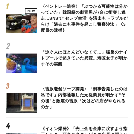
〈ベントレー追突〉「ぶつかる可能性は分か
NEW
っていた」韓国籍の刺青男が7台に衝突し逃
走…SNSで“セレブ生活”を演出もトラブルだ
らけ「過去にも事件を起こし警察沙汰」《3
度目の逮捕》
「泳ぐ人はほとんどいなくて…」猛暑のナイ
トプールで起きていた異変…港区女子が明か
すその実態
〈吉原老舗ソープ摘発〉「刑事告発したのは
私です」内部通報した元従業員が明かす“そ
の後”と激震の吉原「次はどの店がやられる
のか」
《イオン爆発》「売上金を金庫に戻すよう指