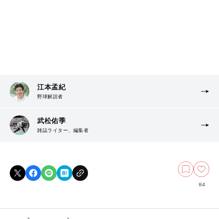
江本孟紀
野球解説者
武松佑季
雑誌ライター、編集者
84