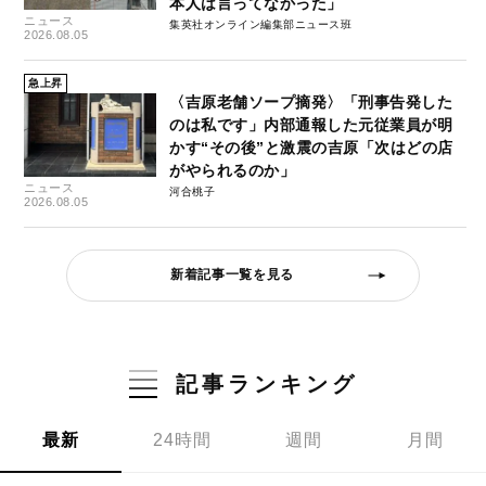
本人は言ってなかった」
ニュース
集英社オンライン編集部ニュース班
2026.08.05
急上昇
〈吉原老舗ソープ摘発〉「刑事告発した
のは私です」内部通報した元従業員が明
かす“その後”と激震の吉原「次はどの店
がやられるのか」
ニュース
河合桃子
2026.08.05
新着記事一覧を見る
記事ランキング
最新
24時間
週間
月間