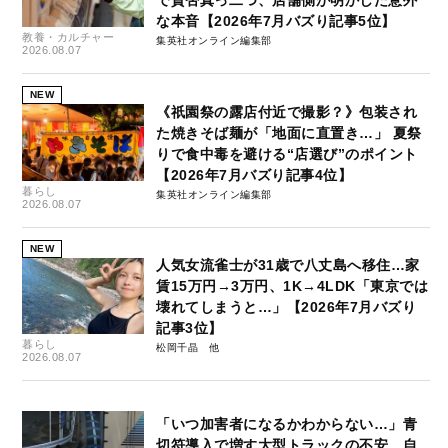
で賛否真っ二つ、店舗側が明かした意外
な本音【2026年7月バズり記事5位】
教養・カルチャー
集英社オンライン編集部
2026.08.07
NEW
《祇園祭の露店付近で撮影？》包装され
た焼きそば麺が「地面に直置き…」 夏祭
りで食中毒を避ける“店選び”のポイント
【2026年7月バズり記事4位】
暮らし
集英社オンライン編集部
2026.08.07
NEW
人気女流雀士が31歳で八丈島へ移住…家
賃15万円→3万円、1K→4LDK「東京では
壊れてしまうと…」【2026年7月バズり
記事3位】
暮らし
松岡千晶
2026.08.07
「いつ加害者になるかわからない…」青
切符導入で増す大型トラックの不安、自