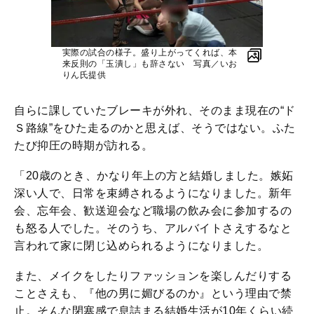
実際の試合の様子。盛り上がってくれば、本
来反則の「玉潰し」も辞さない 写真／いお
りん氏提供
自らに課していたブレーキが外れ、そのまま現在の“ド
Ｓ路線”をひた走るのかと思えば、そうではない。ふた
たび抑圧の時期が訪れる。
「20歳のとき、かなり年上の方と結婚しました。嫉妬
深い人で、日常を束縛されるようになりました。新年
会、忘年会、歓送迎会など職場の飲み会に参加するの
も怒る人でした。そのうち、アルバイトさえするなと
言われて家に閉じ込められるようになりました。
また、メイクをしたりファッションを楽しんだりする
ことさえも、『他の男に媚びるのか』という理由で禁
止。そんな閉塞感で息詰まる結婚生活が10年くらい続