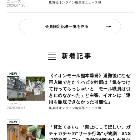
ニュース
集英社オンライン編集部ニュース班
2026.07.18
会員限定記事一覧を見る
新着記事
NEW
《イオンモール熊本爆発》避難後になぜ
再入館できた？ハビタ幹部は「気をつけ
て行ってらっしゃいと…モール職員は引
き止めなかった」と主張、イオンは「運
用を徹底できなかった可能性」
ニュース
2026.08.07
集英社オンライン編集部ニュース班
NEW
「貧乏くさい」「禁止にしてほしい」ガ
チャガチャの“サーチ行為”が物議 SNS