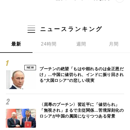
ニュースランキング
最新
24時間
週間
月間
NEW
プーチンの絶望「もはや頼れるのは金正恩だ
け」…中国に値切られ、インドに振り回され
る“大国ロシア”の悲しい現実
〈屈辱のプーチン〉習近平に「値切られ」
「無視され」まるで主従関係…苦境深刻化の
ロシアが中国の属国になりつつある背景