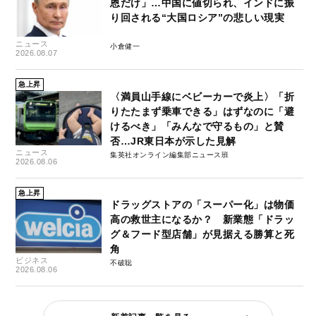
恩だけ」…中国に値切られ、インドに振
り回される“大国ロシア”の悲しい現実
ニュース
小倉健一
2026.08.07
急上昇
〈満員山手線にベビーカーで炎上〉「折
りたたまず乗車できる」はずなのに「避
けるべき」「みんなで守るもの」と賛
否…JR東日本が示した見解
ニュース
集英社オンライン編集部ニュース班
2026.08.06
急上昇
ドラッグストアの「スーパー化」は物価
高の救世主になるか？ 新業態「ドラッ
グ＆フード型店舗」が見据える勝算と死
角
ビジネス
不破聡
2026.08.06