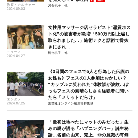
教養・カルチャー
河合桃子
2024.09.03
女性用マッサージ店セラピスト“悪質ホス
ト化”の被害者が急増「500万円以上騙し
取られました…」施術テクと話術で骨抜
きにされ…
ニュース
河合桃子
2024.04.27
《3日間のフェスで5人と行為した伝説の
女性も》フェスの1人参加はおかしい？
“カップルに笑われた”体験談が波紋…ぼ
っちフェスの素晴らしさを経験者に聞い
たら「メリットだらけ」
エンタメ
2024.07.25
集英社オンライン編集部特集班
「最初は地べたにマットのみだった」生
みの親が語る「ハプニングバー」誕生秘
話…名前の由来、売上、罪の意識の有無