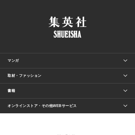
マンガ
取材・ファッション
少年マンガ
週刊少年ジャンプ
書籍
ファッション・美容
青年マンガ
ジャンプSQ.
Seventeen
週刊ヤングジャンプ
オンラインストア・その他WEBサービス
文芸・文庫・総合
芸能・情報・スポーツ
少女マンガ
Vジャンプ
non-no Web
ヤングジャンプ定期購読デジタル
すばる
Myojo
オンラインストア
りぼん
学芸・ノンフィクション・新書
最強ジャンプ
女性マンガ
@BAILA
ヤンジャン＋
小説すばる
週プレNEWS
マーガレット
集英社OTOコンテンツ