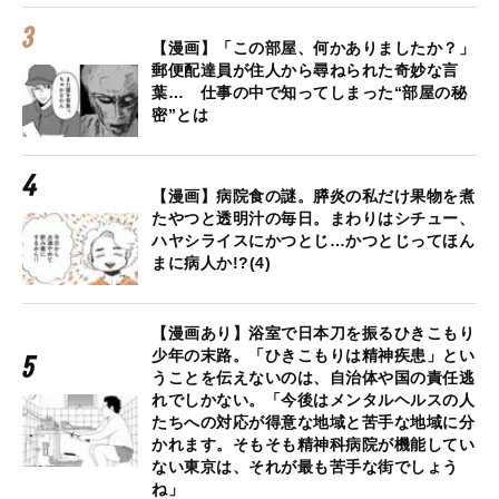
【漫画】「この部屋、何かありましたか？」
郵便配達員が住人から尋ねられた奇妙な言
葉… 仕事の中で知ってしまった“部屋の秘
密”とは
【漫画】病院食の謎。膵炎の私だけ果物を煮
たやつと透明汁の毎日。まわりはシチュー、
ハヤシライスにかつとじ…かつとじってほん
まに病人か!?(4)
【漫画あり】浴室で日本刀を振るひきこもり
少年の末路。「ひきこもりは精神疾患」とい
うことを伝えないのは、自治体や国の責任逃
れでしかない。「今後はメンタルヘルスの人
たちへの対応が得意な地域と苦手な地域に分
かれます。そもそも精神科病院が機能してい
ない東京は、それが最も苦手な街でしょう
ね」