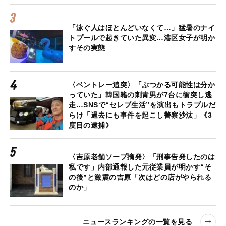
「泳ぐ人はほとんどいなくて…」猛暑のナイ
トプールで起きていた異変…港区女子が明か
すその実態
〈ベントレー追突〉「ぶつかる可能性は分か
っていた」韓国籍の刺青男が7台に衝突し逃
走…SNSで“セレブ生活”を演出もトラブルだ
らけ「過去にも事件を起こし警察沙汰」《3
度目の逮捕》
〈吉原老舗ソープ摘発〉「刑事告発したのは
私です」内部通報した元従業員が明かす“そ
の後”と激震の吉原「次はどの店がやられる
のか」
ニュースランキングの一覧を見る