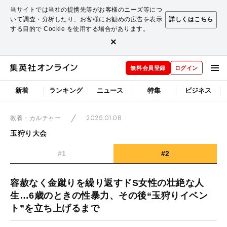
当サイトでは当社の提携先等がお客様のニーズ等につ
いて調査・分析したり、お客様にお勧めの広告を表示
詳しくはこちら
する目的で Cookie を使用する場合があります。
×
無料会員登録
ログイン
新着
ランキング
ニュース
特集
ビジネス
2025.01.08
教養・カルチャー
玉狩り大会
#1
#2
容赦なく金蹴りを繰り返すドS女性の壮絶な人
生…6歳のときの性暴力、その後“玉狩りイベン
ト”を立ち上げるまで