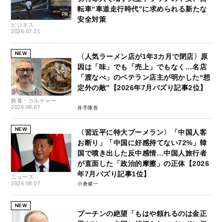
転車“車道走行時代”に求められる新たな
安全対策
ビジネス
2026.07.21
NEW
〈人気ラーメン店が1年3カ月で閉店〉原
因は「味」でも「売上」でもなく…名店
「渡なべ」のベテラン店主が明かした“想
定外の敵”【2026年7月バズり記事2位】
教養・カルチャー
2026.08.07
井手隊長
NEW
〈習近平に特大ブーメラン〉「中国人客
お断り」「中国に好感持てない72%」韓
国で噴き出した反中感情…中国人旅行者
が直面した「政治的摩擦」の正体【2026
年7月バズり記事1位】
ニュース
2026.08.07
小倉健一
NEW
プーチンの絶望「もはや頼れるのは金正