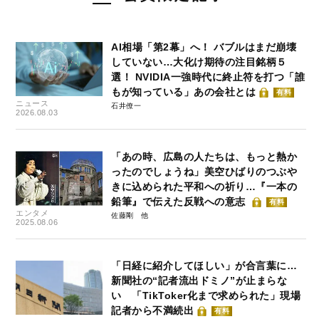
AI相場「第2幕」へ！ バブルはまだ崩壊
していない…大化け期待の注目銘柄５
選！ NVIDIA一強時代に終止符を打つ「誰
もが知っている」あの会社とは
有料
ニュース
石井僚一
2026.08.03
「あの時、広島の人たちは、もっと熱か
ったのでしょうね」美空ひばりのつぶや
きに込められた平和への祈り…『一本の
鉛筆』で伝えた反戦への意志
有料
エンタメ
佐藤剛
2025.08.06
「日経に紹介してほしい」が合言葉に…
新聞社の“記者流出ドミノ”が止まらな
い 「TikToker化まで求められた」現場
記者から不満続出
有料