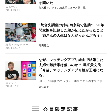
を聞いた
ニュース
集英社オンライン編集部ニュース班
2024.10.10
“統合失調症の姉を南京錠で監禁”…20年
間家族を記録した弟が伝えたかったこと
「姉さんの人生はなんだったんだろう」
教養・カルチャー
高田秀之
2024.12.07
なぜ、マッチングアプリ経由で結婚した
夫婦の離婚率は低いのか？ 堀江貴文氏
「今後、マッチングアプリ婚が王道にな
る」
2035 10年後のニッポン ホリエモンの未来予測大
エンタメ
全#２
2023.07.11
堀江貴文
会員限定記事