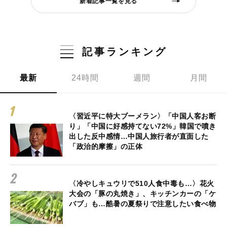
新着記事一覧を見る
記事ランキング
最新
24時間
週間
月間
〈習近平に特大ブーメラン〉「中国人客お断
り」「中国に好感持てない72%」韓国で噴き
出した反中感情…中国人旅行者が直面した
「政治的摩擦」の正体
〈冷やしキュウリで510人食中毒も…〉花火
大会の「豚の丸焼き」、キッチンカーの「ケ
バブ」も…酷暑の夏祭りで注意したい食べ物