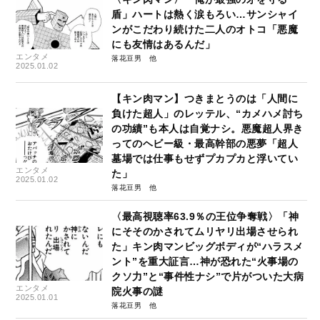
盾」ハートは熱く涙もろい…サンシャイ
ンがこだわり続けた二人のオトコ「悪魔
にも友情はあるんだ」
エンタメ
落花豆男
2025.01.02
【キン肉マン】つきまとうのは「人間に
負けた超人」のレッテル、“カメハメ討ち
の功績”も本人は自覚ナシ。悪魔超人界き
ってのヘビー級・最高幹部の悪夢「超人
墓場では仕事もせずプカプカと浮いてい
エンタメ
た」
2025.01.02
落花豆男
〈最高視聴率63.9％の王位争奪戦〉「神
にそそのかされてムリヤリ出場させられ
た」キン肉マンビッグボディが“ハラスメ
ント”を重大証言…神が恐れた“火事場の
クソ力”と“事件性ナシ”で片がついた大病
エンタメ
院火事の謎
2025.01.01
落花豆男