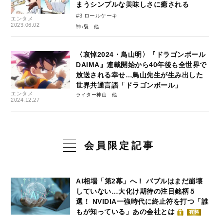
まうシンプルな美味しさに癒される
#3 ロールケーキ
エンタメ
2023.06.02
神ﾉ裂
〈哀悼2024・鳥山明〉『ドラゴンボール
DAIMA』連載開始から40年後も全世界で
放送される幸せ…鳥山先生が生み出した
世界共通言語「ドラゴンボール」
エンタメ
ライター神山
2024.12.27
会員限定記事
AI相場「第2幕」へ！ バブルはまだ崩壊
していない…大化け期待の注目銘柄５
選！ NVIDIA一強時代に終止符を打つ「誰
もが知っている」あの会社とは
有料