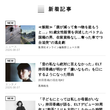
新着記事
NEW
≪飯能≫「腹が減って食べ物を盗もう
と…」91歳女性殺害を供述したベトナム
国籍の男、在留資格なし…奪った車で“3
台追突”の逃走劇
ニュース
集英社オンライン編集部ニュース班
2026.08.07
NEW
「昔の私なら絶対に言えなかった」ELT
持田香織が明かす「嫌いなもの」を口に
するようになった理由
持田香織の現在地#2
エンタメ
黒島暁生
2026.08.07
NEW
「子どもにとっては私しか母親がいな
い」持田香織が語る、ELTデビュー30周
年と“歌手”よりも大切にしたかった時間