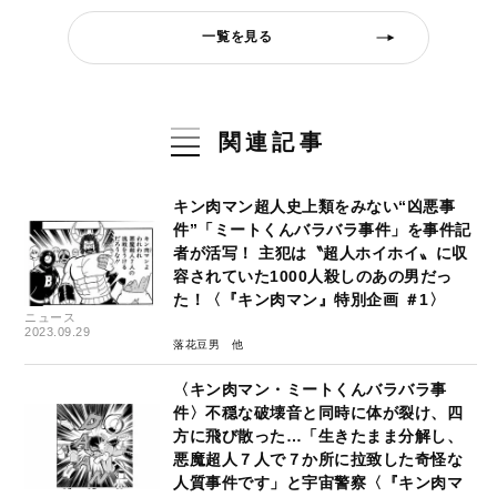
一覧を見る
関連記事
キン肉マン超人史上類をみない“凶悪事
件”「ミートくんバラバラ事件」を事件記
者が活写！ 主犯は〝超人ホイホイ〟に収
容されていた1000人殺しのあの男だっ
た！〈『キン肉マン』特別企画 ＃1〉
ニュース
2023.09.29
落花豆男
〈キン肉マン・ミートくんバラバラ事
件〉不穏な破壊音と同時に体が裂け、四
方に飛び散った…「生きたまま分解し、
悪魔超人７人で７か所に拉致した奇怪な
人質事件です」と宇宙警察〈『キン肉マ