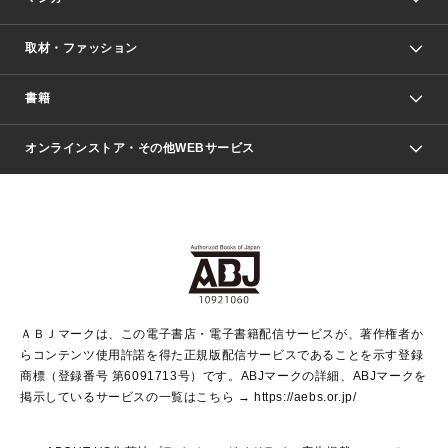
取材・ファッション
少年マンガ
週刊少年ジャンプ
書籍
ファッション・美容
青年マンガ
ジャンプSQ.
Seventeen
週刊ヤングジャンプ
オンラインストア・その他WEBサービス
文芸・文庫・総合
芸能・情報・スポーツ
少女マンガ
Vジャンプ
non-no Web
ヤングジャンプ定期購読デジタル
すばる
Myojo
オンラインストア
りぼん
学芸・ノンフィクション・新書
最強ジャンプ
女性マンガ
@BAILA
ヤンジャン＋
小説すばる
週プレNEWS
マーガレット
集英社OTOコンテンツ
集英社 学芸編集部
少年ジャンプ＋
その他WEBサービス
クッキー
ライトノベル・ノベライズ
MAQUIA ONLINE
となりのヤングジャンプ
集英社 文芸ステーション
週プレ グラジャパ！
別冊マーガレット
SHUEISHA MANGA-ART HERITAGE
集英社 ビジネス書
ゼブラック
ココハナ
SHUEISHA ADNAVI
SPUR.JP
集英社Webマガジン Cobalt
グランドジャンプ
web 集英社文庫
キッズ
web Sportiva
マンガMee
ジャンプキャラクターズストア
集英社新書
ジャンプルーキー！
月刊オフィスユー
ＡＢＪマークは、この電子書店・電子書籍配信サービスが、著作権者か
EDITOR'S LAB
LEE
集英社オレンジ文庫
ウルトラジャンプ
青春と読書
パラスポ＋！
らコンテンツ使用許諾を得た正規版配信サービスであることを示す登録
集英社みらい文庫
リマコミ＋
HAPPY PLUS STORE
集英社新書プラス
ジャンプTOON
商標（登録番号 第6091713号）です。ABJマークの詳細、ABJマークを
Marisol
シフォン文庫
アジア人物史
S-KIDS.LAND
マンガMeets
掲示しているサービスの一覧はこちら →
https://aebs.or.jp/
shueisha vox
よみタイ
S-MANGA
Web éclat
ダッシュエックス文庫
LEEマルシェ
kotoba
集英社ジャンプリミックス