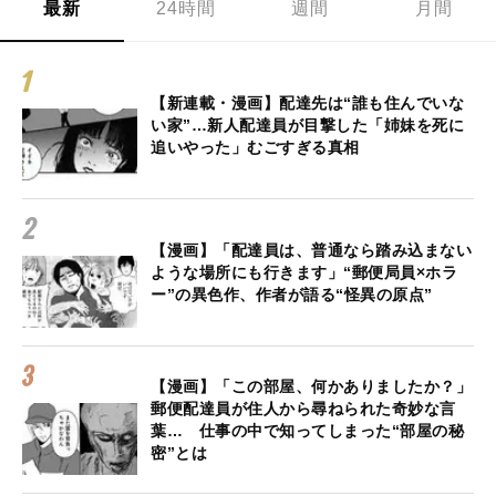
最新
24時間
週間
月間
【新連載・漫画】配達先は“誰も住んでいな
い家”…新人配達員が目撃した「姉妹を死に
追いやった」むごすぎる真相
【漫画】「配達員は、普通なら踏み込まない
ような場所にも行きます」“郵便局員×ホラ
ー”の異色作、作者が語る“怪異の原点”
【漫画】「この部屋、何かありましたか？」
郵便配達員が住人から尋ねられた奇妙な言
葉… 仕事の中で知ってしまった“部屋の秘
密”とは