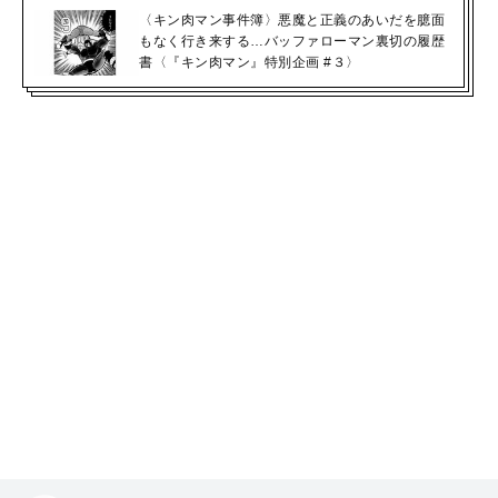
〈キン肉マン事件簿〉悪魔と正義のあいだを臆面
もなく行き来する…バッファローマン裏切の履歴
書〈『キン肉マン』特別企画 #３〉