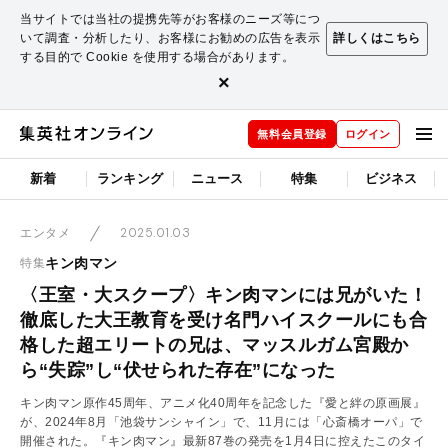
当サイトでは当社の提携先等がお客様のニーズ等につ
いて調査・分析したり、お客様にお勧めの広告を表示
詳しくはこちら
する目的で Cookie を使用する場合があります。
×
無料会員登録
ログイン
新着
ランキング
ニュース
特集
ビジネス
2025.01.03
エンタメ
キン肉マン
特集
〈王室・大スクープ〉キン肉マンには兄がいた！
徹底した大王教育を受け名門ハイスクールにも合
格した超エリートの兄は、マッスルガム宮殿か
ら“失踪”し“伏せられた存在”になった
キン肉マン原作45周年、アニメ化40周年を記念した『愛と絆の原画展』
が、2024年8月「池袋サンシャイン」で、11月には「心斎橋オーパ」で
開催された。『キン肉マン』最新87巻の発売を1月4日に控えたこのタイ