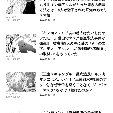
もり!! キン肉アタルがとった驚きの解決
方法とは…4人が魅了された底知れぬカリ
スマ性
エンタメ
2025.01.04
落花豆男
〈キン肉マン〉「あの超人はたいしたヤ
ツだぜ…」雪山でマスク強盗殺人事件が
発生!! 被害者5人の胸に謎の「A」の文
字…犯人「アタル」は“週刊誌記者顔負け
の取材力”をもっていた
エンタメ
2025.01.04
落花豆男
〈王室スキャンダル・徹底追及〉キン肉
マンには兄がいた！ “王位継承権1位のア
タルはなぜ王位を継ぐことなく“ソルジャ
ーマスク”をかぶり続けたのか？
エンタメ
落花豆男
2025.01.03
〈キン肉マン〉「俺が最強の矛を守る