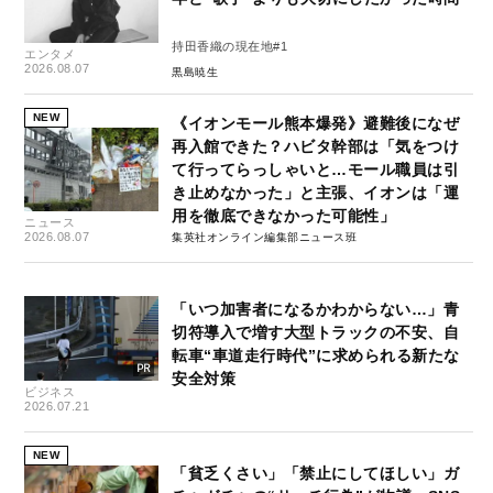
持田香織の現在地#1
エンタメ
2026.08.07
黒島暁生
NEW
《イオンモール熊本爆発》避難後になぜ
再入館できた？ハビタ幹部は「気をつけ
て行ってらっしゃいと…モール職員は引
き止めなかった」と主張、イオンは「運
用を徹底できなかった可能性」
ニュース
2026.08.07
集英社オンライン編集部ニュース班
「いつ加害者になるかわからない…」青
切符導入で増す大型トラックの不安、自
転車“車道走行時代”に求められる新たな
安全対策
ビジネス
2026.07.21
NEW
「貧乏くさい」「禁止にしてほしい」ガ