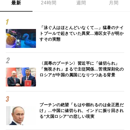
最新
24時間
週間
月間
「泳ぐ人はほとんどいなくて…」猛暑のナイ
トプールで起きていた異変…港区女子が明か
すその実態
〈屈辱のプーチン〉習近平に「値切られ」
「無視され」まるで主従関係…苦境深刻化の
ロシアが中国の属国になりつつある背景
プーチンの絶望「もはや頼れるのは金正恩だ
け」…中国に値切られ、インドに振り回され
る“大国ロシア”の悲しい現実