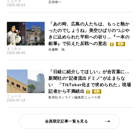
ニュース
石井僚一
2026.08.03
「あの時、広島の人たちは、もっと熱か
ったのでしょうね」美空ひばりのつぶや
きに込められた平和への祈り…『一本の
鉛筆』で伝えた反戦への意志
有料
エンタメ
佐藤剛
2025.08.06
「日経に紹介してほしい」が合言葉に…
新聞社の“記者流出ドミノ”が止まらな
い 「TikToker化まで求められた」現場
記者から不満続出
有料
ニュース
集英社オンライン編集部ニュース班
2026.07.18
会員限定記事一覧を見る