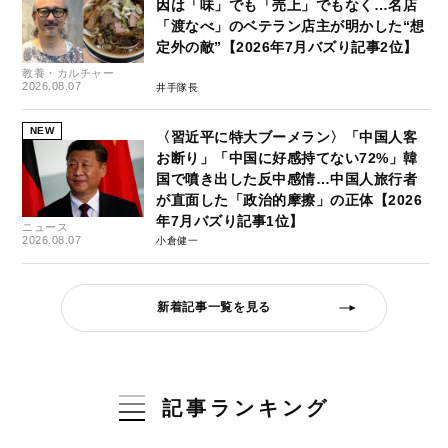
因は「味」でも「売上」でもなく…名店
「渡なべ」のベテラン店主が明かした“想
定外の敵”【2026年7月バズり記事2位】
教養・カルチャー
2026.08.07
井手隊長
NEW
〈習近平に特大ブーメラン〉「中国人客
お断り」「中国に好感持てない72%」韓
国で噴き出した反中感情…中国人旅行者
が直面した「政治的摩擦」の正体【2026
年7月バズり記事1位】
ニュース
2026.08.07
小倉健一
新着記事一覧を見る
記事ランキング