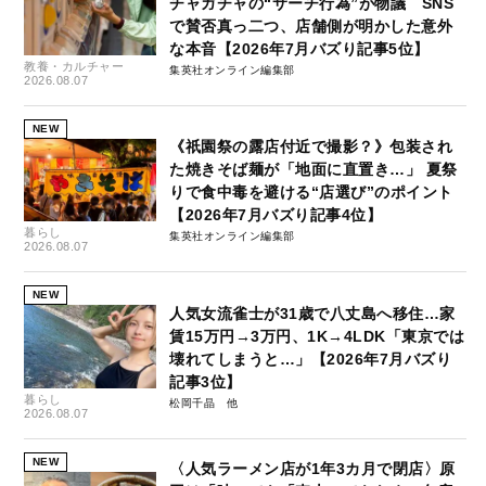
チャガチャの“サーチ行為”が物議 SNS
で賛否真っ二つ、店舗側が明かした意外
な本音【2026年7月バズり記事5位】
教養・カルチャー
集英社オンライン編集部
2026.08.07
NEW
《祇園祭の露店付近で撮影？》包装され
た焼きそば麺が「地面に直置き…」 夏祭
りで食中毒を避ける“店選び”のポイント
【2026年7月バズり記事4位】
暮らし
集英社オンライン編集部
2026.08.07
NEW
人気女流雀士が31歳で八丈島へ移住…家
賃15万円→3万円、1K→4LDK「東京では
壊れてしまうと…」【2026年7月バズり
記事3位】
暮らし
松岡千晶
2026.08.07
NEW
〈人気ラーメン店が1年3カ月で閉店〉原