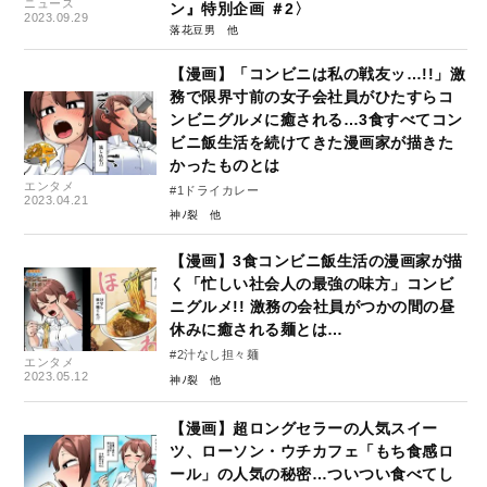
ニュース
ン』特別企画 ＃2〉
2023.09.29
落花豆男
【漫画】「コンビニは私の戦友ッ…!!」激
務で限界寸前の女子会社員がひたすらコ
ンビニグルメに癒される…3食すべてコン
ビニ飯生活を続けてきた漫画家が描きた
かったものとは
エンタメ
#1ドライカレー
2023.04.21
神ﾉ裂
【漫画】3食コンビニ飯生活の漫画家が描
く「忙しい社会人の最強の味方」コンビ
ニグルメ!! 激務の会社員がつかの間の昼
休みに癒される麺とは…
#2汁なし担々麺
エンタメ
2023.05.12
神ﾉ裂
【漫画】超ロングセラーの人気スイー
ツ、ローソン・ウチカフェ「もち食感ロ
ール」の人気の秘密…ついつい食べてし