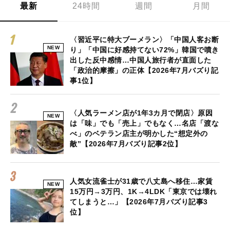
最新
24時間
週間
月間
〈習近平に特大ブーメラン〉「中国人客お断
NEW
り」「中国に好感持てない72%」韓国で噴き
出した反中感情…中国人旅行者が直面した
「政治的摩擦」の正体【2026年7月バズり記
事1位】
〈人気ラーメン店が1年3カ月で閉店〉原因
NEW
は「味」でも「売上」でもなく…名店「渡な
べ」のベテラン店主が明かした“想定外の
敵”【2026年7月バズり記事2位】
人気女流雀士が31歳で八丈島へ移住…家賃
NEW
15万円→3万円、1K→4LDK「東京では壊れ
てしまうと…」【2026年7月バズり記事3
位】