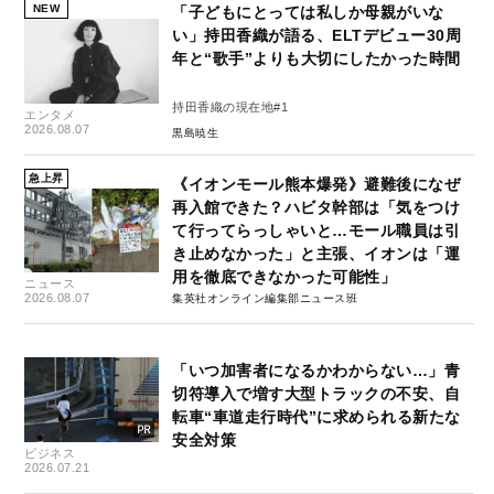
NEW
「子どもにとっては私しか母親がいな
い」持田香織が語る、ELTデビュー30周
年と“歌手”よりも大切にしたかった時間
持田香織の現在地#1
エンタメ
2026.08.07
黒島暁生
急上昇
《イオンモール熊本爆発》避難後になぜ
再入館できた？ハビタ幹部は「気をつけ
て行ってらっしゃいと…モール職員は引
き止めなかった」と主張、イオンは「運
用を徹底できなかった可能性」
ニュース
2026.08.07
集英社オンライン編集部ニュース班
「いつ加害者になるかわからない…」青
切符導入で増す大型トラックの不安、自
転車“車道走行時代”に求められる新たな
安全対策
ビジネス
2026.07.21