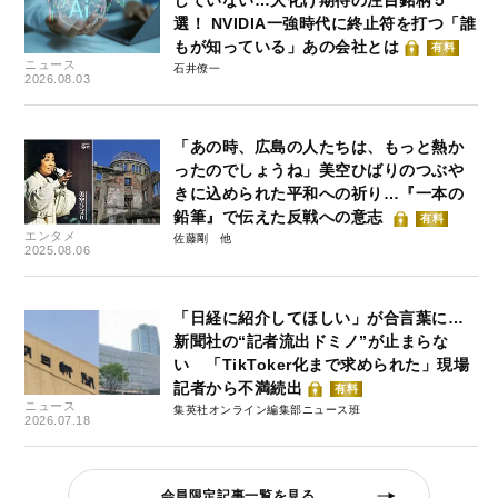
選！ NVIDIA一強時代に終止符を打つ「誰
もが知っている」あの会社とは
有料
ニュース
石井僚一
2026.08.03
「あの時、広島の人たちは、もっと熱か
ったのでしょうね」美空ひばりのつぶや
きに込められた平和への祈り…『一本の
鉛筆』で伝えた反戦への意志
有料
エンタメ
佐藤剛
2025.08.06
「日経に紹介してほしい」が合言葉に…
新聞社の“記者流出ドミノ”が止まらな
い 「TikToker化まで求められた」現場
記者から不満続出
有料
ニュース
集英社オンライン編集部ニュース班
2026.07.18
会員限定記事一覧を見る