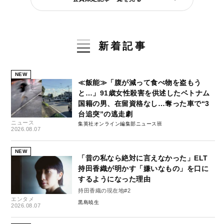
新着記事
NEW
≪飯能≫「腹が減って食べ物を盗もう
と…」91歳女性殺害を供述したベトナム
国籍の男、在留資格なし…奪った車で“3
台追突”の逃走劇
ニュース
集英社オンライン編集部ニュース班
2026.08.07
NEW
「昔の私なら絶対に言えなかった」ELT
持田香織が明かす「嫌いなもの」を口に
するようになった理由
持田香織の現在地#2
エンタメ
黒島暁生
2026.08.07