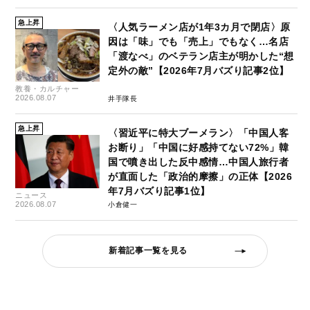
急上昇
〈人気ラーメン店が1年3カ月で閉店〉原
因は「味」でも「売上」でもなく…名店
「渡なべ」のベテラン店主が明かした“想
定外の敵”【2026年7月バズり記事2位】
教養・カルチャー
2026.08.07
井手隊長
急上昇
〈習近平に特大ブーメラン〉「中国人客
お断り」「中国に好感持てない72%」韓
国で噴き出した反中感情…中国人旅行者
が直面した「政治的摩擦」の正体【2026
年7月バズり記事1位】
ニュース
2026.08.07
小倉健一
新着記事一覧を見る