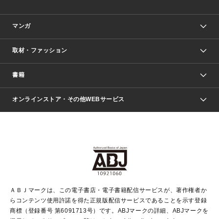
マンガ
取材・ファッション
少年マンガ
週刊少年ジャンプ
書籍
ファッション・美容
青年マンガ
ジャンプSQ.
Seventeen
週刊ヤングジャンプ
オンラインストア・その他WEBサービス
文芸・文庫・総合
芸能・情報・スポーツ
少女マンガ
Vジャンプ
non-no Web
ヤングジャンプ定期購読デジタル
すばる
Myojo
オンラインストア
りぼん
学芸・ノンフィクション・新書
最強ジャンプ
女性マンガ
@BAILA
ヤンジャン＋
小説すばる
週プレNEWS
マーガレット
集英社OTOコンテンツ
集英社 学芸編集部
少年ジャンプ＋
その他WEBサービス
クッキー
ライトノベル・ノベライズ
MAQUIA ONLINE
となりのヤングジャンプ
集英社 文芸ステーション
週プレ グラジャパ！
別冊マーガレット
SHUEISHA MANGA-ART HERITAGE
集英社 ビジネス書
ゼブラック
ココハナ
SHUEISHA ADNAVI
SPUR.JP
集英社Webマガジン Cobalt
グランドジャンプ
web 集英社文庫
キッズ
web Sportiva
マンガMee
ジャンプキャラクターズストア
集英社新書
ジャンプルーキー！
月刊オフィスユー
ＡＢＪマークは、この電子書店・電子書籍配信サービスが、著作権者か
EDITOR'S LAB
LEE
集英社オレンジ文庫
ウルトラジャンプ
青春と読書
パラスポ＋！
らコンテンツ使用許諾を得た正規版配信サービスであることを示す登録
集英社みらい文庫
リマコミ＋
HAPPY PLUS STORE
集英社新書プラス
ジャンプTOON
商標（登録番号 第6091713号）です。ABJマークの詳細、ABJマークを
Marisol
シフォン文庫
アジア人物史