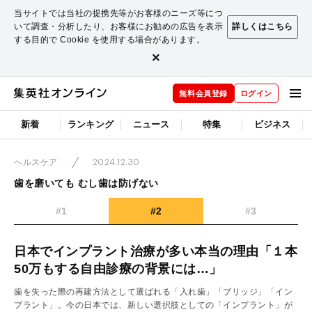
当サイトでは当社の提携先等がお客様のニーズ等につ
いて調査・分析したり、お客様にお勧めの広告を表示
詳しくはこちら
する目的で Cookie を使用する場合があります。
×
無料会員登録
ログイン
新着
ランキング
ニュース
特集
ビジネス
2024.12.30
ヘルスケア
歯を磨いても むし歯は防げない
#1
#2
#3
日本でインプラント治療が多い本当の理由「１本
50万もする自由診療の背景には…」
歯を失った際の再建方法として選ばれる「入れ歯」「ブリッジ」「イン
プラント」。今の日本では、新しい選択肢としての「インプラント」が