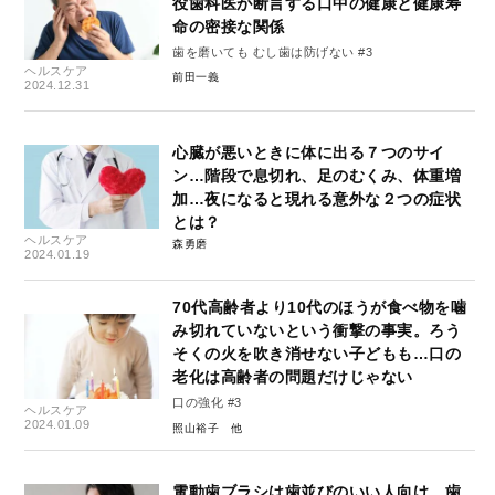
役歯科医が断言する口中の健康と健康寿
命の密接な関係
歯を磨いても むし歯は防げない #3
ヘルスケア
前田一義
2024.12.31
心臓が悪いときに体に出る７つのサイ
ン…階段で息切れ、足のむくみ、体重増
加…夜になると現れる意外な２つの症状
とは？
ヘルスケア
森勇磨
2024.01.19
70代高齢者より10代のほうが食べ物を噛
み切れていないという衝撃の事実。ろう
そくの火を吹き消せない子どもも…口の
老化は高齢者の問題だけじゃない
口の強化 #3
ヘルスケア
2024.01.09
照山裕子
電動歯ブラシは歯並びのいい人向け、歯