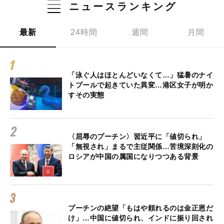
ニュースランキング
最新
24時間
週間
月間
「泳ぐ人はほとんどいなくて…」猛暑のナイ
トプールで起きていた異変…港区女子が明か
すその実態
〈屈辱のプーチン〉習近平に「値切られ」
「無視され」まるで主従関係…苦境深刻化の
ロシアが中国の属国になりつつある背景
プーチンの絶望「もはや頼れるのは金正恩だ
け」…中国に値切られ、インドに振り回され