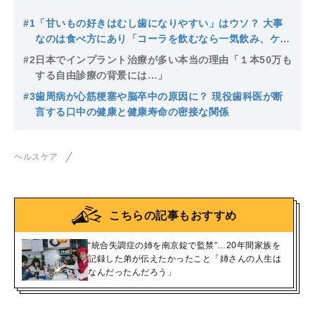
#1
「甘いもの好きはむし歯になりやすい」はウソ？ 大事
なのは食べ方にあり「コーラを飲むなら一気飲み、ケー
キなら…」
#2
日本でインプラント治療が多い本当の理由「１本50万も
する自由診療の背景には…」
#3
歯周病が心筋梗塞や脳卒中の原因に？ 現役歯科医が断
言する口中の健康と健康寿命の密接な関係
ヘルスケア
こちらの記事もおすすめ
“統合失調症の姉を南京錠で監禁”…20年間家族を
記録した弟が伝えたかったこと「姉さんの人生は
なんだったんだろう」