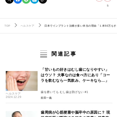
5
TOP
ヘルスケア
日本でインプラント治療が多い本当の理由「１本50万もす
関連記事
「甘いもの好きはむし歯になりやすい」
はウソ？ 大事なのは食べ方にあり「コー
ラを飲むなら一気飲み、ケーキなら…」
歯を磨いても むし歯は防げない #1
ヘルスケア
2024.12.29
前田一義
歯周病が心筋梗塞や脳卒中の原因に？ 現