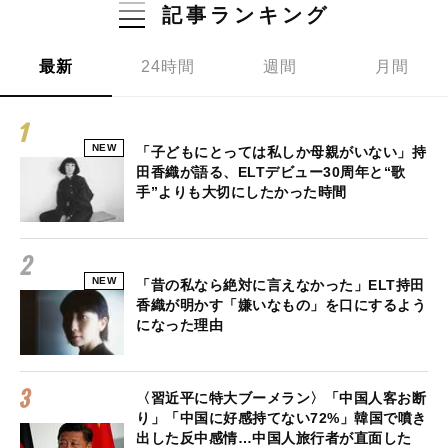
記事ランキング
最新
24時間
週間
月間
NEW
「子どもにとっては私しか母親がいない」持
田香織が語る、ELTデビュー30周年と“歌
手”よりも大切にしたかった時間
NEW
「昔の私なら絶対に言えなかった」ELT持田
香織が明かす「嫌いなもの」を口にするよう
になった理由
〈習近平に特大ブーメラン〉「中国人客お断
り」「中国に好感持てない72%」韓国で噴き
出した反中感情…中国人旅行者が直面した