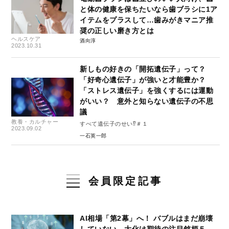
と体の健康を保ちたいなら歯ブラシに1ア
イテムをプラスして…歯みがきマニア推
奨の正しい磨き方とは
ヘルスケア
酒向淳
2023.10.31
新しもの好きの「開拓遺伝子」って？
「好奇心遺伝子」が強いと才能豊か？
「ストレス遺伝子」を強くするには運動
がいい？ 意外と知らない遺伝子の不思
議
教養・カルチャー
すべて遺伝子のせい⁉＃１
2023.09.02
一石英一郎
会員限定記事
AI相場「第2幕」へ！ バブルはまだ崩壊
していない…大化け期待の注目銘柄５