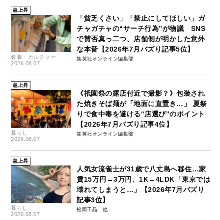
急上昇
「貧乏くさい」「禁止にしてほしい」ガ
チャガチャの“サーチ行為”が物議 SNS
で賛否真っ二つ、店舗側が明かした意外
な本音【2026年7月バズり記事5位】
教養・カルチャー
集英社オンライン編集部
2026.08.07
急上昇
《祇園祭の露店付近で撮影？》包装され
た焼きそば麺が「地面に直置き…」 夏祭
りで食中毒を避ける“店選び”のポイント
【2026年7月バズり記事4位】
暮らし
集英社オンライン編集部
2026.08.07
急上昇
人気女流雀士が31歳で八丈島へ移住…家
賃15万円→3万円、1K→4LDK「東京では
壊れてしまうと…」【2026年7月バズり
記事3位】
暮らし
松岡千晶
2026.08.07