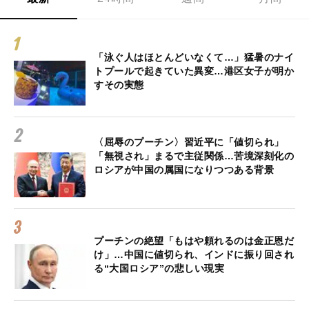
「泳ぐ人はほとんどいなくて…」猛暑のナイ
トプールで起きていた異変…港区女子が明か
すその実態
〈屈辱のプーチン〉習近平に「値切られ」
「無視され」まるで主従関係…苦境深刻化の
ロシアが中国の属国になりつつある背景
プーチンの絶望「もはや頼れるのは金正恩だ
け」…中国に値切られ、インドに振り回され
る“大国ロシア”の悲しい現実