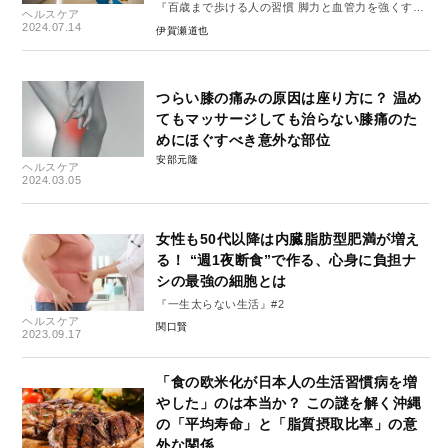
『百歳まで歩ける人の習慣 脚力と血管力を強くす
ヘルスケア
る』#2
2024.07.14
伊賀瀬道也
つらい膝の痛みの原因は座り方に？ 温め
てもマッサージしても治らない膝痛のた
めにほぐすべき意外な部位
安部元隆
ヘルスケア
2024.03.05
女性も50代以降は内臓脂肪型肥満が増え
る！ “週1夜断食”で作る、心身に負担ナ
シの最強の細胞とは
『一生太らない生活』#2
ヘルスケア
関口賢
2023.09.17
「食の欧米化が日本人の生活習慣病を増
やした」のは本当か？ この謎を解く沖縄
の「平均寿命」と「脂質摂取比率」の意
外な関係