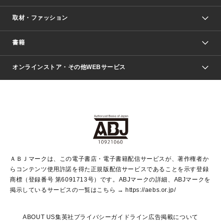
取材・ファッション
少年マンガ
週刊少年ジャンプ
書籍
ファッション・美容
青年マンガ
ジャンプSQ.
Seventeen
週刊ヤングジャンプ
オンラインストア・その他WEBサービス
文芸・文庫・総合
芸能・情報・スポーツ
少女マンガ
Vジャンプ
non-no Web
ヤングジャンプ定期購読デジタル
すばる
Myojo
オンラインストア
りぼん
学芸・ノンフィクション・新書
最強ジャンプ
女性マンガ
@BAILA
ヤンジャン＋
小説すばる
週プレNEWS
マーガレット
集英社OTOコンテンツ
集英社 学芸編集部
少年ジャンプ＋
その他WEBサービス
クッキー
ライトノベル・ノベライズ
MAQUIA ONLINE
となりのヤングジャンプ
集英社 文芸ステーション
週プレ グラジャパ！
別冊マーガレット
SHUEISHA MANGA-ART HERITAGE
集英社 ビジネス書
ゼブラック
ココハナ
SHUEISHA ADNAVI
SPUR.JP
集英社Webマガジン Cobalt
グランドジャンプ
web 集英社文庫
キッズ
web Sportiva
マンガMee
ジャンプキャラクターズストア
集英社新書
ジャンプルーキー！
月刊オフィスユー
ＡＢＪマークは、この電子書店・電子書籍配信サービスが、著作権者か
EDITOR'S LAB
LEE
集英社オレンジ文庫
ウルトラジャンプ
青春と読書
パラスポ＋！
らコンテンツ使用許諾を得た正規版配信サービスであることを示す登録
集英社みらい文庫
リマコミ＋
HAPPY PLUS STORE
集英社新書プラス
ジャンプTOON
商標（登録番号 第6091713号）です。ABJマークの詳細、ABJマークを
Marisol
シフォン文庫
アジア人物史
S-KIDS.LAND
マンガMeets
掲示しているサービスの一覧はこちら →
https://aebs.or.jp/
shueisha vox
よみタイ
S-MANGA
Web éclat
ダッシュエックス文庫
LEEマルシェ
kotoba
集英社ジャンプリミックス
ABOUT US
集英社プライバシーガイドライン
広告掲載について
T JAPAN:The New York Times Style Magazine
JUMP j BOOKS