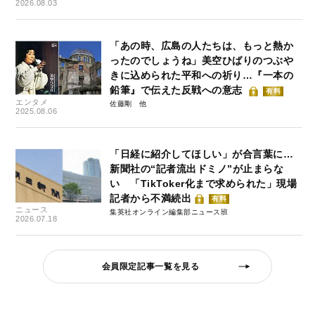
2026.08.03
「あの時、広島の人たちは、もっと熱か
ったのでしょうね」美空ひばりのつぶや
きに込められた平和への祈り…『一本の
鉛筆』で伝えた反戦への意志
有料
エンタメ
佐藤剛
2025.08.06
「日経に紹介してほしい」が合言葉に…
新聞社の“記者流出ドミノ”が止まらな
い 「TikToker化まで求められた」現場
記者から不満続出
有料
ニュース
集英社オンライン編集部ニュース班
2026.07.18
会員限定記事一覧を見る