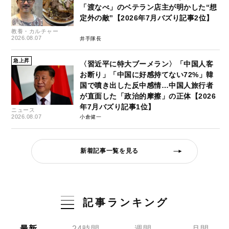
「渡なべ」のベテラン店主が明かした“想
定外の敵”【2026年7月バズり記事2位】
教養・カルチャー
2026.08.07
井手隊長
急上昇
〈習近平に特大ブーメラン〉「中国人客
お断り」「中国に好感持てない72%」韓
国で噴き出した反中感情…中国人旅行者
が直面した「政治的摩擦」の正体【2026
年7月バズり記事1位】
ニュース
2026.08.07
小倉健一
新着記事一覧を見る
記事ランキング
最新
24時間
週間
月間