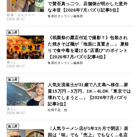
で賛否真っ二つ、店舗側が明かした意外
な本音【2026年7月バズり記事5位】
教養・カルチャー
集英社オンライン編集部
2026.08.07
急上昇
《祇園祭の露店付近で撮影？》包装され
た焼きそば麺が「地面に直置き…」 夏祭
りで食中毒を避ける“店選び”のポイント
【2026年7月バズり記事4位】
暮らし
集英社オンライン編集部
2026.08.07
急上昇
人気女流雀士が31歳で八丈島へ移住…家
賃15万円→3万円、1K→4LDK「東京では
壊れてしまうと…」【2026年7月バズり
記事3位】
暮らし
松岡千晶
2026.08.07
急上昇
〈人気ラーメン店が1年3カ月で閉店〉原
因は「味」でも「売上」でもなく…名店