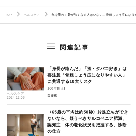
TOP
ヘルスケア
年を重ねて骨が強くなる人はいない…骨粗しょう症になり
関連記事
「身長が縮んだ」「酒・タバコ好き」は
要注意「骨粗しょう症になりやすい人」
に共通する10大リスク
100年骨 #1
ヘルスケア
斎藤充
2024.12.08
〈65歳の平均は約50秒〉片足立ちができ
ないなら、疑うべきサルコペニア肥満、
認知症…体の老化状況を把握する、診断
の仕方