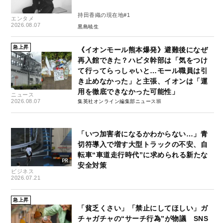
持田香織の現在地#1
エンタメ
2026.08.07
黒島暁生
急上昇
《イオンモール熊本爆発》避難後になぜ
再入館できた？ハビタ幹部は「気をつけ
て行ってらっしゃいと…モール職員は引
き止めなかった」と主張、イオンは「運
用を徹底できなかった可能性」
ニュース
2026.08.07
集英社オンライン編集部ニュース班
「いつ加害者になるかわからない…」青
切符導入で増す大型トラックの不安、自
転車“車道走行時代”に求められる新たな
安全対策
ビジネス
2026.07.21
急上昇
「貧乏くさい」「禁止にしてほしい」ガ
チャガチャの“サーチ行為”が物議 SNS