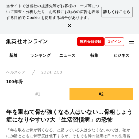
当サイトでは当社の提携先等がお客様のニーズ等につ
いて調査・分析したり、お客様にお勧めの広告を表示
詳しくはこちら
する目的で Cookie を使用する場合があります。
×
無料会員登録
ログイン
新着
ランキング
ニュース
特集
ビジネス
2024.12.08
ヘルスケア
100年骨
#1
#2
年を重ねて骨が強くなる人はいない…骨粗しょう
症になりやすい7大「生活習慣病」の恐怖
「年を取ると骨が弱くなる」と思っている人は少なくないのでは。確か
に加齢とともに骨密度は低下するが、そもそも骨の健康は日々の生活習