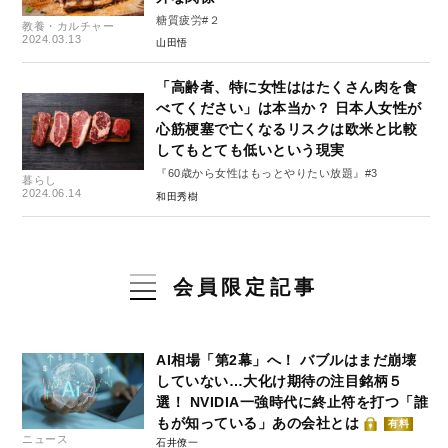
糖質疲労#２
教養・カルチャー
2024.03.13
山田悟
「高齢者、特に女性ははたくさん肉を食
べてください」は本当か？ 日本人女性が
心筋梗塞で亡くなるリスクは欧米と比較
してもとても低いという現実
『60歳から女性はもっとやりたい放題』#3
暮らし
2024.06.14
和田秀樹
会員限定記事
AI相場「第2幕」へ！ バブルはまだ崩壊
していない…大化け期待の注目銘柄５
選！ NVIDIA一強時代に終止符を打つ「誰
もが知っている」あの会社とは
有料
ニュース
石井僚一