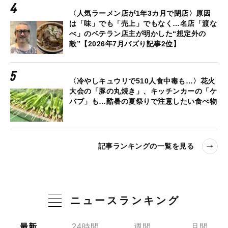
〈人気ラーメン店が1年3カ月で閉店〉原因
は「味」でも「売上」でもなく…名店「渡な
べ」のベテラン店主が明かした“想定外の
敵”【2026年7月バズり記事2位】
〈冷やしキュウリで510人食中毒も…〉花火
大会の「豚の丸焼き」、キッチンカーの「ケ
バブ」も…酷暑の夏祭りで注意したい食べ物
記事ランキングの一覧を見る
ニュースランキング
最新
24時間
週間
月間