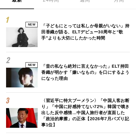
NEW
「子どもにとっては私しか母親がいない」持
田香織が語る、ELTデビュー30周年と“歌
手”よりも大切にしたかった時間
NEW
「昔の私なら絶対に言えなかった」ELT持田
香織が明かす「嫌いなもの」を口にするよう
になった理由
〈習近平に特大ブーメラン〉「中国人客お断
り」「中国に好感持てない72%」韓国で噴き
出した反中感情…中国人旅行者が直面した
「政治的摩擦」の正体【2026年7月バズり記
事1位】