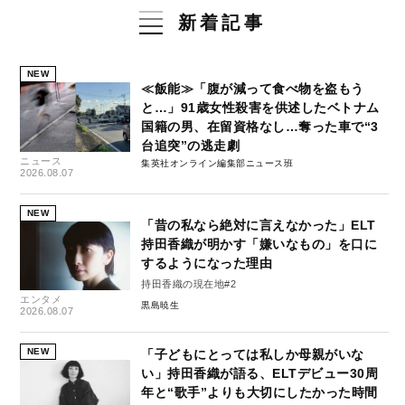
新着記事
NEW
≪飯能≫「腹が減って食べ物を盗もう
と…」91歳女性殺害を供述したベトナム
国籍の男、在留資格なし…奪った車で“3
台追突”の逃走劇
ニュース
集英社オンライン編集部ニュース班
2026.08.07
NEW
「昔の私なら絶対に言えなかった」ELT
持田香織が明かす「嫌いなもの」を口に
するようになった理由
持田香織の現在地#2
エンタメ
黒島暁生
2026.08.07
NEW
「子どもにとっては私しか母親がいな
い」持田香織が語る、ELTデビュー30周
年と“歌手”よりも大切にしたかった時間