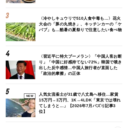
〈冷やしキュウリで510人食中毒も…〉花火
大会の「豚の丸焼き」、キッチンカーの「ケ
バブ」も…酷暑の夏祭りで注意したい食べ物
〈習近平に特大ブーメラン〉「中国人客お断
り」「中国に好感持てない72%」韓国で噴き
出した反中感情…中国人旅行者が直面した
「政治的摩擦」の正体
人気女流雀士が31歳で八丈島へ移住…家賃
NEW
15万円→3万円、1K→4LDK「東京では壊れ
てしまうと…」【2026年7月バズり記事3
位】