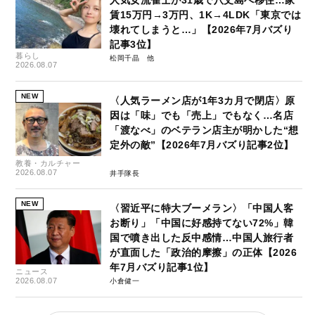
賃15万円→3万円、1K→4LDK「東京では
壊れてしまうと…」【2026年7月バズり
記事3位】
暮らし
松岡千晶
2026.08.07
NEW
〈人気ラーメン店が1年3カ月で閉店〉原
因は「味」でも「売上」でもなく…名店
「渡なべ」のベテラン店主が明かした“想
定外の敵”【2026年7月バズり記事2位】
教養・カルチャー
2026.08.07
井手隊長
NEW
〈習近平に特大ブーメラン〉「中国人客
お断り」「中国に好感持てない72%」韓
国で噴き出した反中感情…中国人旅行者
が直面した「政治的摩擦」の正体【2026
年7月バズり記事1位】
ニュース
2026.08.07
小倉健一