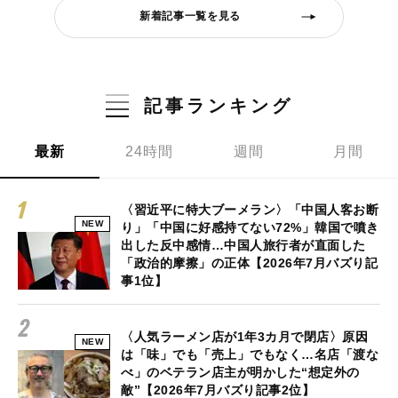
新着記事一覧を見る
記事ランキング
最新
24時間
週間
月間
〈習近平に特大ブーメラン〉「中国人客お断
NEW
り」「中国に好感持てない72%」韓国で噴き
出した反中感情…中国人旅行者が直面した
「政治的摩擦」の正体【2026年7月バズり記
事1位】
〈人気ラーメン店が1年3カ月で閉店〉原因
NEW
は「味」でも「売上」でもなく…名店「渡な
べ」のベテラン店主が明かした“想定外の
敵”【2026年7月バズり記事2位】