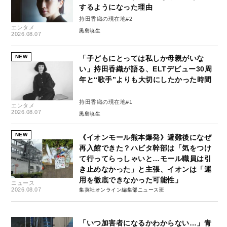
するようになった理由
持田香織の現在地#2
エンタメ
黒島暁生
2026.08.07
NEW
「子どもにとっては私しか母親がいな
い」持田香織が語る、ELTデビュー30周
年と“歌手”よりも大切にしたかった時間
持田香織の現在地#1
エンタメ
2026.08.07
黒島暁生
NEW
《イオンモール熊本爆発》避難後になぜ
再入館できた？ハビタ幹部は「気をつけ
て行ってらっしゃいと…モール職員は引
き止めなかった」と主張、イオンは「運
用を徹底できなかった可能性」
ニュース
2026.08.07
集英社オンライン編集部ニュース班
「いつ加害者になるかわからない…」青