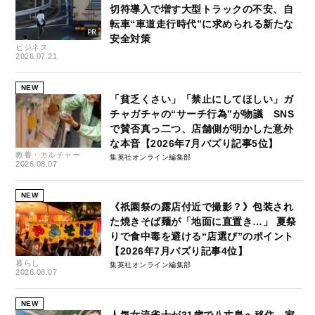
切符導入で増す大型トラックの不安、自
転車“車道走行時代”に求められる新たな
安全対策
ビジネス
2026.07.21
NEW
「貧乏くさい」「禁止にしてほしい」ガ
チャガチャの“サーチ行為”が物議 SNS
で賛否真っ二つ、店舗側が明かした意外
な本音【2026年7月バズり記事5位】
教養・カルチャー
集英社オンライン編集部
2026.08.07
NEW
《祇園祭の露店付近で撮影？》包装され
た焼きそば麺が「地面に直置き…」 夏祭
りで食中毒を避ける“店選び”のポイント
【2026年7月バズり記事4位】
暮らし
集英社オンライン編集部
2026.08.07
NEW
人気女流雀士が31歳で八丈島へ移住…家