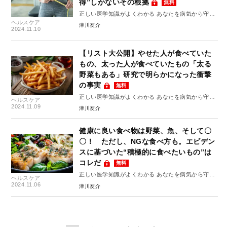
得”しかないその根拠
無料
正しい医学知識がよくわかる あなたを病気から守る
ヘルスケア
10のルール #8
津川友介
2024.11.10
【リスト大公開】やせた人が食べていた
もの、太った人が食べていたもの「太る
野菜もある」研究で明らかになった衝撃
の事実
無料
正しい医学知識がよくわかる あなたを病気から守る
ヘルスケア
10のルール #7
2024.11.09
津川友介
健康に良い食べ物は野菜、魚、そして〇
〇！ ただし、NGな食べ方も。エビデン
スに基づいた“積極的に食べたいもの”は
コレだ
無料
正しい医学知識がよくわかる あなたを病気から守る
ヘルスケア
10のルール #6
2024.11.06
津川友介