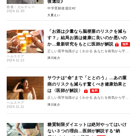
後遺症》
教養・カルチャー
中学受験後遺症#2
2024.11.30
大夏えい
「お酒は少量なら脳梗塞のリスクを減ら
す？」結局お酒は健康に良いのか悪いの
か…最新研究をもとに医師が解説
無料
正しい医学知識がよくわかる あなたを病気から守る
ヘルスケア
10のルール #10
津川友介
2024.11.12
サウナは“命”まで「ととのう」…あの重
病のリスクも減らす驚くべき健康効果と
は〈医師が解説〉
無料
正しい医学知識がよくわかる あなたを病気から守る
ヘルスケア
10のルール #9
津川友介
2024.11.11
糖質制限ダイエットは絶対やってはいけ
ない３つの理由…医師が解説する“納