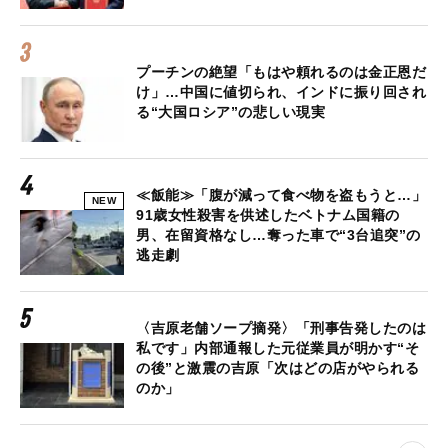
プーチンの絶望「もはや頼れるのは金正恩だ
け」…中国に値切られ、インドに振り回され
る“大国ロシア”の悲しい現実
≪飯能≫「腹が減って食べ物を盗もうと…」
NEW
91歳女性殺害を供述したベトナム国籍の
男、在留資格なし…奪った車で“3台追突”の
逃走劇
〈吉原老舗ソープ摘発〉「刑事告発したのは
私です」内部通報した元従業員が明かす“そ
の後”と激震の吉原「次はどの店がやられる
のか」