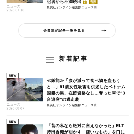
記者から不満続出
有料
ニュース
集英社オンライン編集部ニュース班
2026.07.18
会員限定記事一覧を見る
新着記事
NEW
≪飯能≫「腹が減って食べ物を盗もう
と…」91歳女性殺害を供述したベトナム
国籍の男、在留資格なし…奪った車で“3
台追突”の逃走劇
ニュース
集英社オンライン編集部ニュース班
2026.08.07
NEW
「昔の私なら絶対に言えなかった」ELT
持田香織が明かす「嫌いなもの」を口に