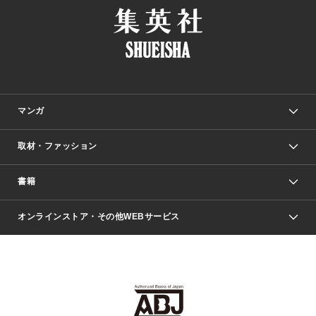
マンガ
取材・ファッション
少年マンガ
週刊少年ジャンプ
書籍
ファッション・美容
青年マンガ
ジャンプSQ.
Seventeen
週刊ヤングジャンプ
オンラインストア・その他WEBサービス
文芸・文庫・総合
芸能・情報・スポーツ
少女マンガ
Vジャンプ
non-no Web
ヤングジャンプ定期購読デジタル
すばる
Myojo
オンラインストア
りぼん
学芸・ノンフィクション・新書
最強ジャンプ
女性マンガ
@BAILA
ヤンジャン＋
小説すばる
週プレNEWS
マーガレット
集英社OTOコンテンツ
集英社 学芸編集部
少年ジャンプ＋
その他WEBサービス
クッキー
ライトノベル・ノベライズ
MAQUIA ONLINE
となりのヤングジャンプ
集英社 文芸ステーション
週プレ グラジャパ！
別冊マーガレット
SHUEISHA MANGA-ART HERITAGE
集英社 ビジネス書
ゼブラック