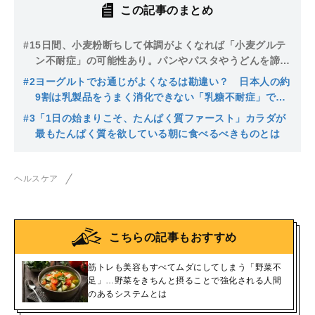
この記事のまとめ
#1
5日間、小麦粉断ちして体調がよくなれば「小麦グルテ
ン不耐症」の可能性あり。パンやパスタやうどんを諦め
ても代え難いグルテンフリーのメリットとは
#2
ヨーグルトでお通じがよくなるは勘違い？ 日本人の約
9割は乳製品をうまく消化できない「乳糖不耐症」であ
るという衝撃の事実
#3
「1日の始まりこそ、たんぱく質ファースト」カラダが
最もたんぱく質を欲している朝に食べるべきものとは
ヘルスケア
こちらの記事もおすすめ
筋トレも美容もすべてムダにしてしまう「野菜不
足」…野菜をきちんと摂ることで強化される人間
のあるシステムとは