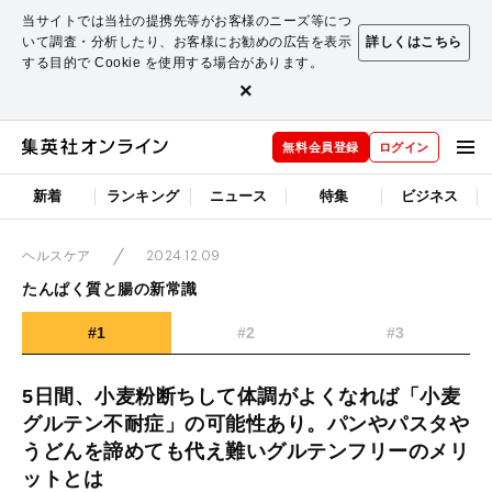
当サイトでは当社の提携先等がお客様のニーズ等につ
いて調査・分析したり、お客様にお勧めの広告を表示
詳しくはこちら
する目的で Cookie を使用する場合があります。
×
無料会員登録
ログイン
新着
ランキング
ニュース
特集
ビジネス
2024.12.09
ヘルスケア
たんぱく質と腸の新常識
#1
#2
#3
5日間、小麦粉断ちして体調がよくなれば「小麦
グルテン不耐症」の可能性あり。パンやパスタや
うどんを諦めても代え難いグルテンフリーのメリ
ットとは