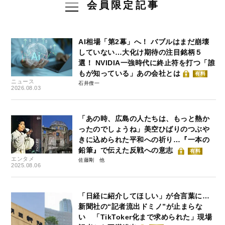
会員限定記事
AI相場「第2幕」へ！ バブルはまだ崩壊
していない…大化け期待の注目銘柄５
選！ NVIDIA一強時代に終止符を打つ「誰
もが知っている」あの会社とは
有料
ニュース
石井僚一
2026.08.03
「あの時、広島の人たちは、もっと熱か
ったのでしょうね」美空ひばりのつぶや
きに込められた平和への祈り…『一本の
鉛筆』で伝えた反戦への意志
有料
エンタメ
佐藤剛
2025.08.06
「日経に紹介してほしい」が合言葉に…
新聞社の“記者流出ドミノ”が止まらな
い 「TikToker化まで求められた」現場