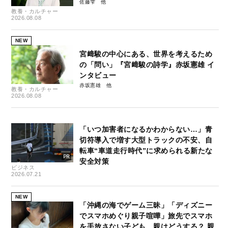
佐藤雫
教養・カルチャー
2026.08.08
NEW
宮﨑駿の中心にある、世界を考えるため
の「問い」『宮﨑駿の詩学』赤坂憲雄 イ
ンタビュー
赤坂憲雄
教養・カルチャー
2026.08.08
「いつ加害者になるかわからない…」青
切符導入で増す大型トラックの不安、自
転車“車道走行時代”に求められる新たな
安全対策
ビジネス
2026.07.21
NEW
「沖縄の海でゲーム三昧」「ディズニー
でスマホめぐり親子喧嘩」旅先でスマホ
を手放さない子ども、親はどうする？ 親