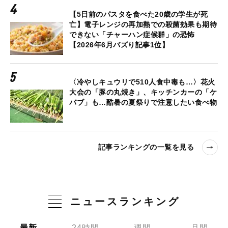
【5日前のパスタを食べた20歳の学生が死
亡】電子レンジの再加熱での殺菌効果も期待
できない「チャーハン症候群」の恐怖
【2026年6月バズり記事1位】
〈冷やしキュウリで510人食中毒も…〉花火
大会の「豚の丸焼き」、キッチンカーの「ケ
バブ」も…酷暑の夏祭りで注意したい食べ物
記事ランキングの一覧を見る
ニュースランキング
最新
24時間
週間
月間