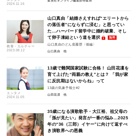
集英社オンライン編集部特集班
2024.11.16
山口真由「結婚さえすれば“エリートから
の落伍者”にならずに済む」と思ってい
た…ハーバード留学中に婚約破棄、そし
て卵子凍結という道を選択
無料
山口真由のどん底履歴〈後編〉
教養・カルチャー
2023.08.12
山口真由
13歳で難関国家試験に合格！ 山田花凜を
育て上げた“両親の教え”とは？ 「我が家
に反抗期はないからね」って
13歳の気象予報士#2
エンタメ
山田花凛
2024.11.05
35歳になる演歌歌手・大江裕、祖父母の
「孫が見たい」発言が一番の悩み…2025
年の“36（三郎）イヤー”に向けて返すべ
き演歌界への恩義