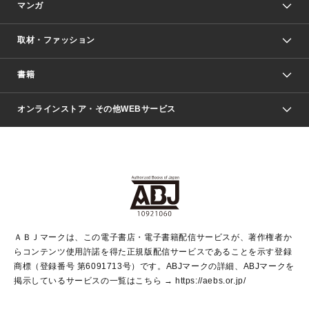
マンガ
取材・ファッション
少年マンガ
週刊少年ジャンプ
書籍
ファッション・美容
青年マンガ
ジャンプSQ.
Seventeen
週刊ヤングジャンプ
オンラインストア・その他WEBサービス
文芸・文庫・総合
芸能・情報・スポーツ
少女マンガ
Vジャンプ
non-no Web
ヤングジャンプ定期購読デジタル
すばる
Myojo
オンラインストア
りぼん
学芸・ノンフィクション・新書
最強ジャンプ
女性マンガ
@BAILA
ヤンジャン＋
小説すばる
週プレNEWS
マーガレット
集英社OTOコンテンツ
集英社 学芸編集部
少年ジャンプ＋
その他WEBサービス
クッキー
ライトノベル・ノベライズ
MAQUIA ONLINE
となりのヤングジャンプ
集英社 文芸ステーション
週プレ グラジャパ！
別冊マーガレット
SHUEISHA MANGA-ART HERITAGE
集英社 ビジネス書
ゼブラック
ココハナ
SHUEISHA ADNAVI
SPUR.JP
集英社Webマガジン Cobalt
グランドジャンプ
web 集英社文庫
キッズ
web Sportiva
マンガMee
ジャンプキャラクターズストア
集英社新書
ジャンプルーキー！
月刊オフィスユー
ＡＢＪマークは、この電子書店・電子書籍配信サービスが、著作権者か
EDITOR'S LAB
LEE
集英社オレンジ文庫
ウルトラジャンプ
青春と読書
パラスポ＋！
らコンテンツ使用許諾を得た正規版配信サービスであることを示す登録
集英社みらい文庫
リマコミ＋
HAPPY PLUS STORE
集英社新書プラス
ジャンプTOON
商標（登録番号 第6091713号）です。ABJマークの詳細、ABJマークを
Marisol
シフォン文庫
アジア人物史
S-KIDS.LAND
マンガMeets
掲示しているサービスの一覧はこちら →
https://aebs.or.jp/
shueisha vox
よみタイ
S-MANGA
Web éclat
ダッシュエックス文庫