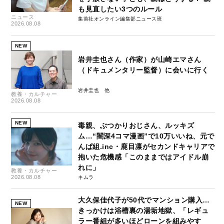
も見直したい3つのルール
ニュース
集英社オンライン編集部ニュース班
2026.08.08
NEW
岩井圭也さん（作家）が山崎エマさん
（ドキュメンタリー監督）に会いに行く
岩井圭也
教養・カルチャー
2026.08.08
NEW
毒親、ぶつかりおじさん、ルッキズ
ム…“闇深4コマ漫画”で10万いいね、元で
んぱ組.inc・鹿目凛がセカンドキャリアで
抱いた危機感「このままではアイドル崩
れに」
教養・カルチャー
2026.08.08
キムラ
大久保佳代子が50代でマンション購入…
NEW
きっかけは浴槽裏の湯垢地獄、「レギュ
ラー番組が多いほどローンを組みやす