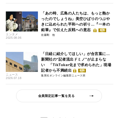
「あの時、広島の人たちは、もっと熱か
ったのでしょうね」美空ひばりのつぶや
きに込められた平和への祈り…『一本の
鉛筆』で伝えた反戦への意志
有料
エンタメ
佐藤剛
2025.08.06
「日経に紹介してほしい」が合言葉に…
新聞社の“記者流出ドミノ”が止まらな
い 「TikToker化まで求められた」現場
記者から不満続出
有料
ニュース
集英社オンライン編集部ニュース班
2026.07.18
会員限定記事一覧を見る