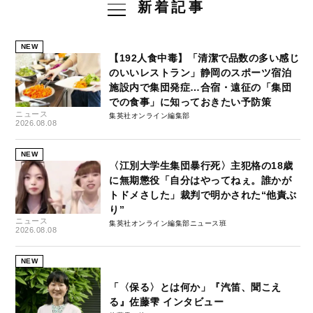
新着記事
NEW
【192人食中毒】「清潔で品数の多い感じ
のいいレストラン」静岡のスポーツ宿泊
施設内で集団発症…合宿・遠征の「集団
での食事」に知っておきたい予防策
ニュース
集英社オンライン編集部
2026.08.08
NEW
〈江別大学生集団暴行死〉主犯格の18歳
に無期懲役「自分はやってねぇ。誰かが
トドメさした」裁判で明かされた“他責ぶ
り”
ニュース
集英社オンライン編集部ニュース班
2026.08.08
NEW
「〈保る〉とは何か」『汽笛、聞こえ
る』佐藤雫 インタビュー