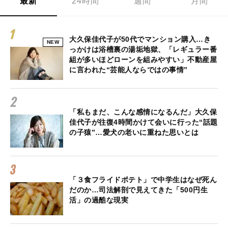
最新
24時間
週間
月間
大久保佳代子が50代でマンション購入…き
NEW
っかけは浴槽裏の湯垢地獄、「レギュラー番
組が多いほどローンを組みやすい」不動産屋
に言われた“芸能人ならではの事情”
「私もまだ、こんな感情になるんだ」大久保
佳代子が往復4時間かけて会いに行った“話題
の子猿”…愛犬の老いに重ねた思いとは
「３食フライドポテト」で中学生はなぜ死ん
だのか…司法解剖で見えてきた「500円生
活」の過酷な現実