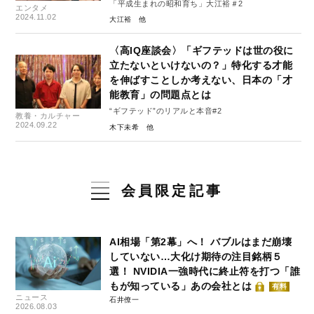
「平成生まれの昭和育ち」大江裕＃2
エンタメ
2024.11.02
大江裕
〈高IQ座談会〉「ギフテッドは世の役に
立たないといけないの？」特化する才能
を伸ばすことしか考えない、日本の「才
能教育」の問題点とは
“ギフテッド”のリアルと本音#2
教養・カルチャー
2024.09.22
木下未希
会員限定記事
AI相場「第2幕」へ！ バブルはまだ崩壊
していない…大化け期待の注目銘柄５
選！ NVIDIA一強時代に終止符を打つ「誰
もが知っている」あの会社とは
有料
ニュース
石井僚一
2026.08.03