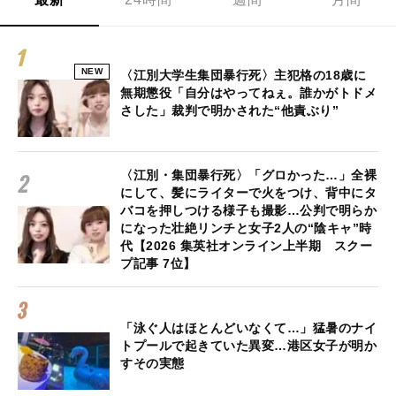
NEW
〈江別大学生集団暴行死〉主犯格の18歳に
無期懲役「自分はやってねぇ。誰かがトドメ
さした」裁判で明かされた“他責ぶり”
〈江別・集団暴行死〉「グロかった…」全裸
にして、髪にライターで火をつけ、背中にタ
バコを押しつける様子も撮影…公判で明らか
になった壮絶リンチと女子2人の“陰キャ”時
代【2026 集英社オンライン上半期 スクー
プ記事 7位】
「泳ぐ人はほとんどいなくて…」猛暑のナイ
トプールで起きていた異変…港区女子が明か
すその実態