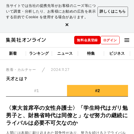
当サイトでは当社の提携先等がお客様のニーズ等につ
いて調査・分析したり、お客様にお勧めの広告を表示
詳しくはこちら
する目的で Cookie を使用する場合があります。
×
無料会員登録
ログイン
新着
ランキング
ニュース
特集
ビジネス
2024.11.27
教養・カルチャー
天才とは？
#1
#2
〈東大首席卒の女性弁護士〉「学生時代はガリ勉
男子と、財務省時代は同僚と」なぜ努力の継続に
ライバルは必要不可欠なのか
人間には本能に刷り込まれた競争性があり、努力を続ける上でライバル