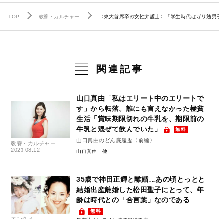
TOP
教養・カルチャー
〈東大首席卒の女性弁護士〉「学生時代はガリ勉男
関連記事
山口真由「私はエリート中のエリートで
す」から転落。誰にも言えなかった極貧
生活「賞味期限切れの牛乳を、期限前の
牛乳と混ぜて飲んでいた」
無料
山口真由のどん底履歴〈前編〉
教養・カルチャー
2023.08.12
山口真由
35歳で神田正輝と離婚…あの頃とっとと
結婚出産離婚した松田聖子にとって、年
齢は時代との「合言葉」なのである
無料
エンタメ