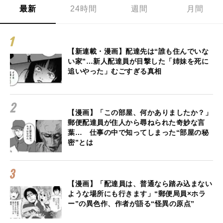
最新
24時間
週間
月間
【新連載・漫画】配達先は“誰も住んでいな
い家”…新人配達員が目撃した「姉妹を死に
追いやった」むごすぎる真相
【漫画】「この部屋、何かありましたか？」
郵便配達員が住人から尋ねられた奇妙な言
葉… 仕事の中で知ってしまった“部屋の秘
密”とは
【漫画】「配達員は、普通なら踏み込まない
ような場所にも行きます」“郵便局員×ホラ
ー”の異色作、作者が語る“怪異の原点”