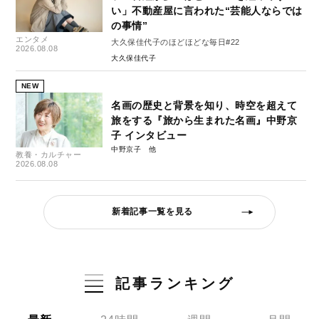
い」不動産屋に言われた“芸能人ならでは
の事情”
エンタメ
大久保佳代子のほどほどな毎日#22
2026.08.08
大久保佳代子
NEW
名画の歴史と背景を知り、時空を超えて
旅をする『旅から生まれた名画』中野京
子 インタビュー
中野京子
教養・カルチャー
2026.08.08
新着記事一覧を見る
記事ランキング