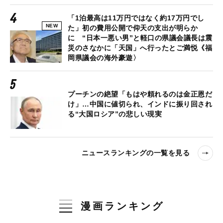
「1泊最高は11万円ではなく約17万円でし
NEW
た」初の費用公開で仰天の支出が明らか
に “日本一悪い男”と軽口の県議会議長は震
災のさなかに「天国」へ行ったとご満悦《福
岡県議会の海外豪遊〉
プーチンの絶望「もはや頼れるのは金正恩だ
け」…中国に値切られ、インドに振り回され
る“大国ロシア”の悲しい現実
ニュースランキングの一覧を見る
漫画ランキング