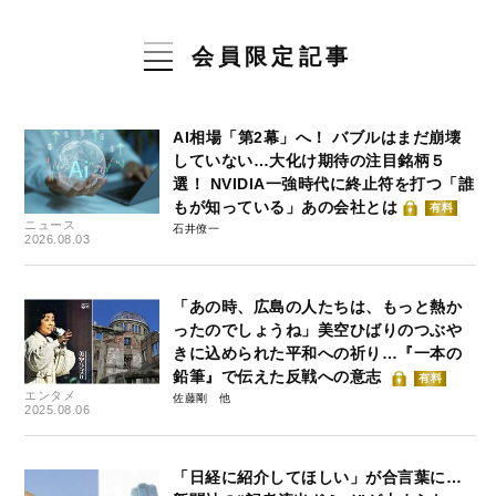
会員限定記事
AI相場「第2幕」へ！ バブルはまだ崩壊
していない…大化け期待の注目銘柄５
選！ NVIDIA一強時代に終止符を打つ「誰
もが知っている」あの会社とは
有料
ニュース
石井僚一
2026.08.03
「あの時、広島の人たちは、もっと熱か
ったのでしょうね」美空ひばりのつぶや
きに込められた平和への祈り…『一本の
鉛筆』で伝えた反戦への意志
有料
エンタメ
佐藤剛
2025.08.06
「日経に紹介してほしい」が合言葉に…