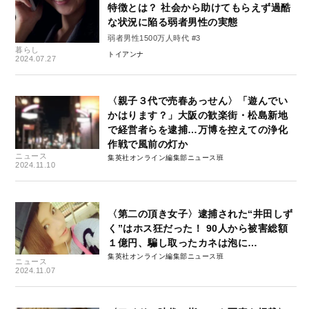
特徴とは？ 社会から助けてもらえず過酷
な状況に陥る弱者男性の実態
弱者男性1500万人時代 #3
暮らし
トイアンナ
2024.07.27
〈親子３代で売春あっせん〉「遊んでい
かはります？」大阪の歓楽街・松島新地
で経営者らを逮捕…万博を控えての浄化
作戦で風前の灯か
ニュース
集英社オンライン編集部ニュース班
2024.11.10
〈第二の頂き女子〉逮捕された“井田しず
く”はホス狂だった！ 90人から被害総額
１億円、騙し取ったカネは泡に…
集英社オンライン編集部ニュース班
ニュース
2024.11.07