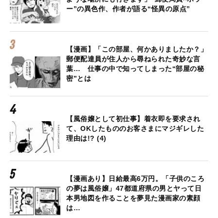
ー”の異色作、作者が語る“怪異の原点”
【漫画】「この部屋、何かありましたか？」
郵便配達員が住人から尋ねられた奇妙な言
葉… 仕事の中で知ってしまった“部屋の秘
密”とは
【風俗嬢として初仕事】着衣即を要求され
て、OKしたもののお客さまにマジギレした
理由は!? (4)
【漫画あり】日給最高6万円。「子供のころ
の夢は風俗嬢」47都道府県の男とヤって日
本男地図を作ることを夢見た漫画家の素顔
は…