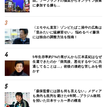
由。ソープランドの個室からオンライン授業
に参加する嬢も…
〈エモやん直言〉ゾンビたばこ渦中の広島は
「昔みたいに猛練習せい」 悩めるベイ藤浪
には独自の調整方法を指南！
5年生存率約7%の胃がんから江本孟紀はなぜ
生還できたのか「病気後、悪化するやつに共
通してることは…」術後の凄絶な苦しみを明
かす
「森保監督には誰も何も言えない」メディア
も身内も批判を避けた4年間…ブラジル敗戦
を招いた日本サッカー界の構造