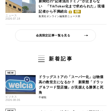
新聞社の“記者流出ドミノ”が止まらな
い 「TikToker化まで求められた」現場
記者から不満続出
有料
ニュース
集英社オンライン編集部ニュース班
2026.07.18
会員限定記事一覧を見る
新着記事
NEW
ドラッグストアの「スーパー化」は物価
高の救世主になるか？ 新業態「ドラッ
グ＆フード型店舗」が見据える勝算と死
角
ビジネス
不破聡
2026.08.06
NEW