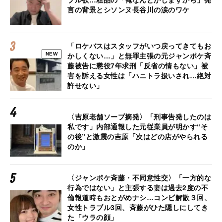
言の背景とシソンヌ長谷川の涙のワケ
「ロケバスはスタッフがいつ戻ってきてもお
NEW
かしくない…」と無罪主張の元ジャンポケ斉
藤被告に懲役7年求刑「反省の情もない」被
害を訴える女性は「ハニトラ扱いされ…絶対
許せない」
〈吉原老舗ソープ摘発〉「刑事告発したのは
私です」内部通報した元従業員が明かす“そ
の後”と激震の吉原「次はどの店がやられる
のか」
〈ジャンポケ斉藤・不同意性交〉「一方的な
行為ではない」と主張する妻は過去2度の不
倫報道時もおとがめナシ…コンビ解散３回、
女性トラブル3回、斉藤がひた隠しにしてき
た「ウラの顔」