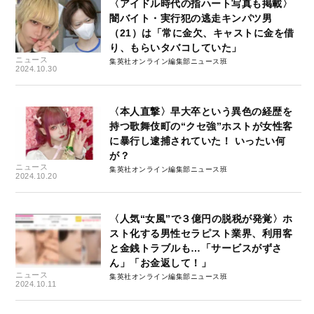
〈アイドル時代の指ハート写真も掲載〉
闇バイト・実行犯の逃走キンパツ男
（21）は「常に金欠、キャストに金を借
り、もらいタバコしていた」
ニュース
集英社オンライン編集部ニュース班
2024.10.30
〈本人直撃〉早大卒という異色の経歴を
持つ歌舞伎町の“クセ強”ホストが女性客
に暴行し逮捕されていた！ いったい何
が？
ニュース
集英社オンライン編集部ニュース班
2024.10.20
〈人気“女風”で３億円の脱税が発覚〉ホ
スト化する男性セラピスト業界、利用客
と金銭トラブルも…「サービスがずさ
ん」「お金返して！」
ニュース
集英社オンライン編集部ニュース班
2024.10.11