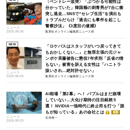
〈ベントレー追突〉「ぶつかる可能性は
分かっていた」韓国籍の刺青男が7台に衝
突し逃走…SNSで“セレブ生活”を演出も
トラブルだらけ「過去にも事件を起こし
警察沙汰」《3度目の逮捕》
ニュース
2026.08.06
集英社オンライン編集部ニュース班
NEW
「ロケバスはスタッフがいつ戻ってきて
もおかしくない…」と無罪主張の元ジャ
ンポケ斉藤被告に懲役7年求刑「反省の情
もない」被害を訴える女性は「ハニトラ
扱いされ…絶対許せない」
ニュース
2026.08.06
集英社オンライン編集部ニュース班
AI相場「第2幕」へ！ バブルはまだ崩壊
していない…大化け期待の注目銘柄５
選！ NVIDIA一強時代に終止符を打つ「誰
もが知っている」あの会社とは
有料
ニュース
石井僚一
2026.08.03