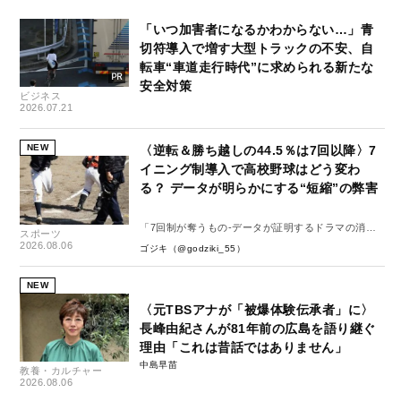
「いつ加害者になるかわからない…」青
切符導入で増す大型トラックの不安、自
転車“車道走行時代”に求められる新たな
安全対策
ビジネス
2026.07.21
NEW
〈逆転＆勝ち越しの44.5％は7回以降〉7
イニング制導入で高校野球はどう変わ
る？ データが明らかにする“短縮”の弊害
「7回制が奪うもの-データが証明するドラマの消
スポーツ
失-」
2026.08.06
ゴジキ（@godziki_55）
NEW
〈元TBSアナが「被爆体験伝承者」に〉
長峰由紀さんが81年前の広島を語り継ぐ
理由「これは昔話ではありません」
中島早苗
教養・カルチャー
2026.08.06