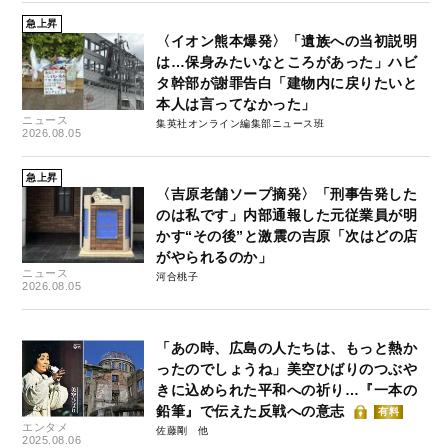
急上昇
〈イオン熊本爆発〉「遺族への当初説明
は…保身みたいなところがあった」ハビ
タ幹部が謝罪告白「建物内に戻りたいと
本人は言ってなかった」
ニュース
集英社オンライン編集部ニュース班
2026.08.05
急上昇
〈吉原老舗ソープ摘発〉「刑事告発した
のは私です」内部通報した元従業員が明
かす“その後”と激震の吉原「次はどの店
がやられるのか」
ニュース
河合桃子
2026.08.05
「あの時、広島の人たちは、もっと熱か
ったのでしょうね」美空ひばりのつぶや
きに込められた平和への祈り…『一本の
鉛筆』で伝えた反戦への意志
有料
エンタメ
佐藤剛
2025.08.06