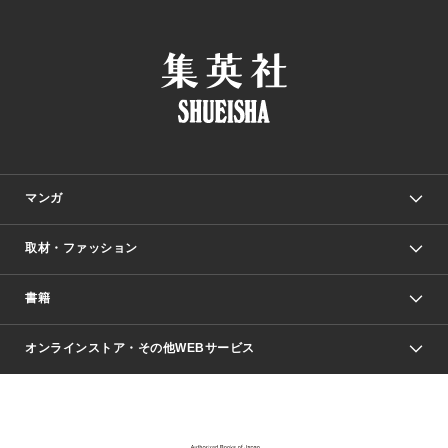
マンガ
取材・ファッション
少年マンガ
週刊少年ジャンプ
書籍
ファッション・美容
青年マンガ
ジャンプSQ.
Seventeen
週刊ヤングジャンプ
オンラインストア・その他WEBサービス
文芸・文庫・総合
芸能・情報・スポーツ
少女マンガ
Vジャンプ
non-no Web
ヤングジャンプ定期購読デジタル
すばる
Myojo
オンラインストア
りぼん
学芸・ノンフィクション・新書
最強ジャンプ
女性マンガ
@BAILA
ヤンジャン＋
小説すばる
週プレNEWS
マーガレット
集英社OTOコンテンツ
集英社 学芸編集部