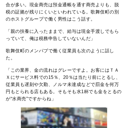
合が多い。現金商売は預金通帳を通す商売よりも、脱
税の証拠が残りにくいといわれている。歌舞伎町の別
のホストグループで働く男性はこう話す。
「親の扶養に入ったままで、給与は現金手渡しでもら
っていて、俺は税務申告していないんだ」
歌舞伎町のメンパブで働く従業員も次のように話し
た。
「この業界、金の流れはグレーですよ。お客にはＴＡ
Ｘにサービス料での15％、20％は当たり前にとるし、
従業員も遅刻や欠勤、ノルマ未達成などで罰金を何万
円もとられる店もある。そもそも水1杯でも金をとるの
が“水商売”ですからね」