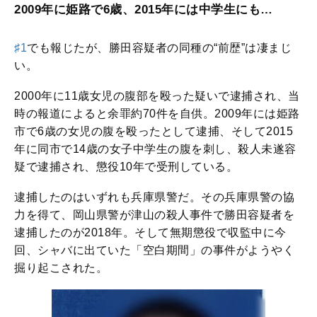
2009年に姫路で6歳、2015年には中学生にも…
♯1
でも報じたが、
勝田容疑者の同種の“前歴”は凄まじ
い。
2000年に11歳女児の腹部を殴った疑いで逮捕され、当
時の報道によると余罪約70件を自供。2009年には姫路
市で6歳の女児の腹を殴ったとして逮捕、そして2015
年に同市で14歳の女子中学生の腹を刺し、殺人未遂容
疑で逮捕され、懲役10年で受刑している。
逮捕したのはいずれも兵庫県警だ。その兵庫県警の協
力を得て、岡山県警が津山の殺人事件で勝田容疑者を
逮捕したのが2018年。そして無期懲役で収監中に今
回、シャバに出ていた「空白期間」の事件がようやく
掘り起こされた。