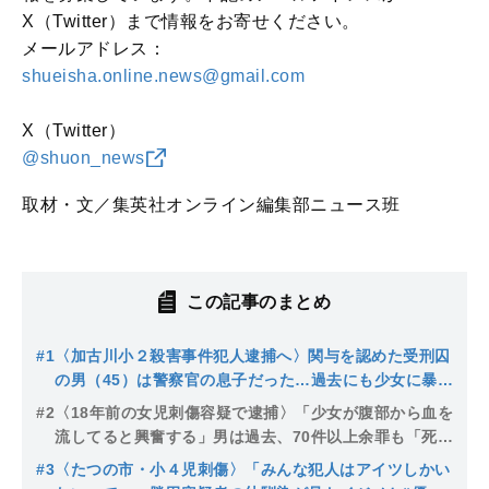
X（Twitter）まで情報をお寄せください。
メールアドレス：
shueisha.online.news@gmail.com
X（Twitter）
@shuon_news
取材・文／集英社オンライン編集部ニュース班
この記事のまとめ
#1
〈加古川小２殺害事件犯人逮捕へ〉関与を認めた受刑囚
の男（45）は警察官の息子だった…過去にも少女に暴行
やわいせつの逮捕歴
#2
〈18年前の女児刺傷容疑で逮捕〉「少女が腹部から血を
流してると興奮する」男は過去、70件以上余罪も「死刑
が怖かった」
#3
〈たつの市・小４児刺傷〉「みんな犯人はアイツしかい