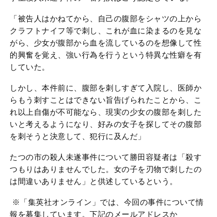
「被告人はかねてから、自己の腹部をシャツの上から
クラフトナイフ等で刺し、これが血に染まるのを見な
がら、少女が腹部から血を流しているのを想像して性
的興奮を覚え、強い行為を行うという特異な性癖を有
していた。
しかし、本件前に、腹部を刺しすぎて入院し、医師か
らもう刺すことはできない旨告げられたことから、こ
れ以上自傷が不可能なら、現実の少女の腹部を刺した
いと考えるようになり、好みの女子を探してその腹部
を刺そうと決意して、犯行に及んだ」
たつの市の殺人未遂事件について勝田容疑者は「殺す
つもりはありませんでした。女の子を刃物で刺したの
は間違いありません」と供述しているという。
※「集英社オンライン」では、今回の事件について情
報を募集しています。下記のメールアドレスか