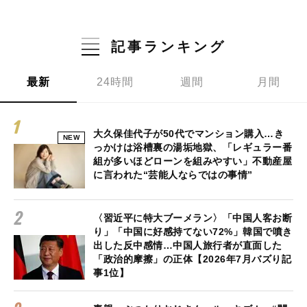
記事ランキング
最新
24時間
週間
月間
大久保佳代子が50代でマンション購入…き
NEW
っかけは浴槽裏の湯垢地獄、「レギュラー番
組が多いほどローンを組みやすい」不動産屋
に言われた“芸能人ならではの事情”
〈習近平に特大ブーメラン〉「中国人客お断
り」「中国に好感持てない72%」韓国で噴き
出した反中感情…中国人旅行者が直面した
「政治的摩擦」の正体【2026年7月バズり記
事1位】