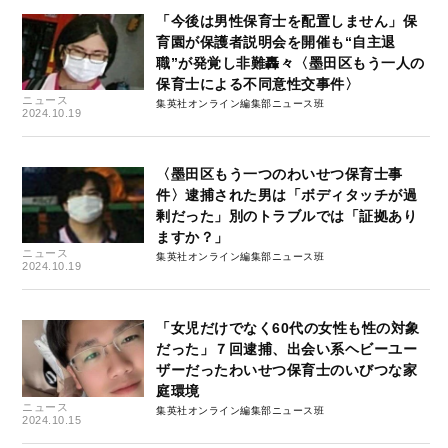
「今後は男性保育士を配置しません」保
育園が保護者説明会を開催も“自主退
職”が発覚し非難轟々〈墨田区もう一人の
保育士による不同意性交事件〉
ニュース
集英社オンライン編集部ニュース班
2024.10.19
〈墨田区もう一つのわいせつ保育士事
件〉逮捕された男は「ボディタッチが過
剰だった」別のトラブルでは「証拠あり
ますか？」
ニュース
集英社オンライン編集部ニュース班
2024.10.19
「女児だけでなく60代の女性も性の対象
だった」７回逮捕、出会い系ヘビーユー
ザーだったわいせつ保育士のいびつな家
庭環境
ニュース
集英社オンライン編集部ニュース班
2024.10.15