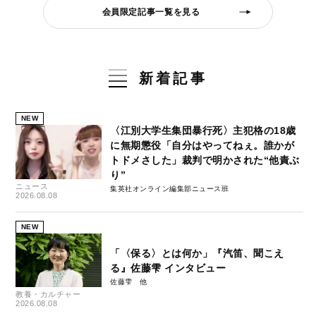
会員限定記事一覧を見る
新着記事
NEW
〈江別大学生集団暴行死〉主犯格の18歳
に無期懲役「自分はやってねぇ。誰かが
トドメさした」裁判で明かされた“他責ぶ
り”
ニュース
集英社オンライン編集部ニュース班
2026.08.08
NEW
「〈保る〉とは何か」『汽笛、聞こえ
る』佐藤雫 インタビュー
佐藤雫
教養・カルチャー
2026.08.08