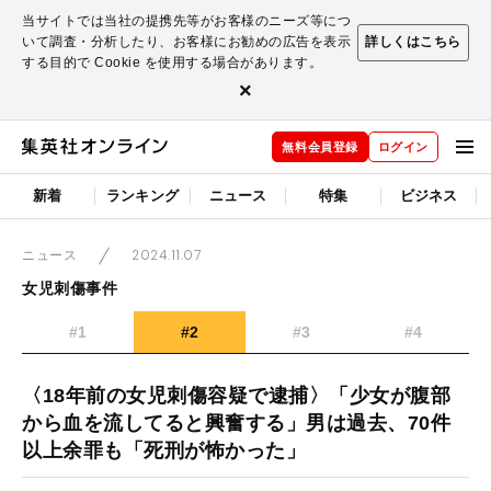
当サイトでは当社の提携先等がお客様のニーズ等につ
いて調査・分析したり、お客様にお勧めの広告を表示
詳しくはこちら
する目的で Cookie を使用する場合があります。
×
無料会員登録
ログイン
新着
ランキング
ニュース
特集
ビジネス
2024.11.07
ニュース
女児刺傷事件
#1
#2
#3
#4
〈18年前の女児刺傷容疑で逮捕〉「少女が腹部
から血を流してると興奮する」男は過去、70件
以上余罪も「死刑が怖かった」