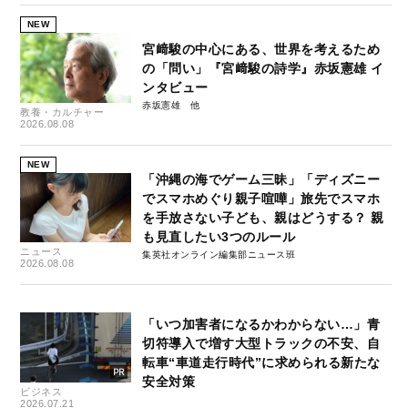
NEW
宮﨑駿の中心にある、世界を考えるため
の「問い」『宮﨑駿の詩学』赤坂憲雄 イ
ンタビュー
赤坂憲雄
教養・カルチャー
2026.08.08
NEW
「沖縄の海でゲーム三昧」「ディズニー
でスマホめぐり親子喧嘩」旅先でスマホ
を手放さない子ども、親はどうする？ 親
も見直したい3つのルール
ニュース
集英社オンライン編集部ニュース班
2026.08.08
「いつ加害者になるかわからない…」青
切符導入で増す大型トラックの不安、自
転車“車道走行時代”に求められる新たな
安全対策
ビジネス
2026.07.21