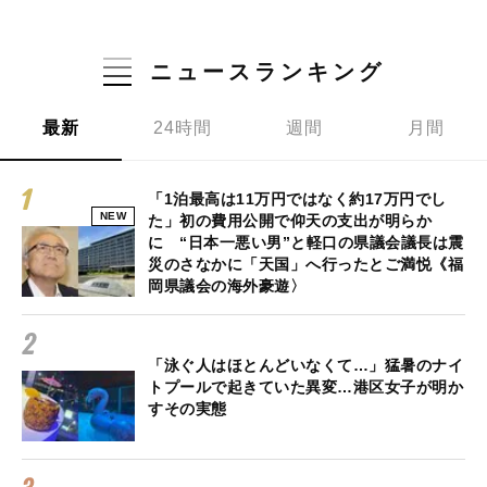
ニュースランキング
最新
24時間
週間
月間
「1泊最高は11万円ではなく約17万円でし
NEW
た」初の費用公開で仰天の支出が明らか
に “日本一悪い男”と軽口の県議会議長は震
災のさなかに「天国」へ行ったとご満悦《福
岡県議会の海外豪遊〉
「泳ぐ人はほとんどいなくて…」猛暑のナイ
トプールで起きていた異変…港区女子が明か
すその実態