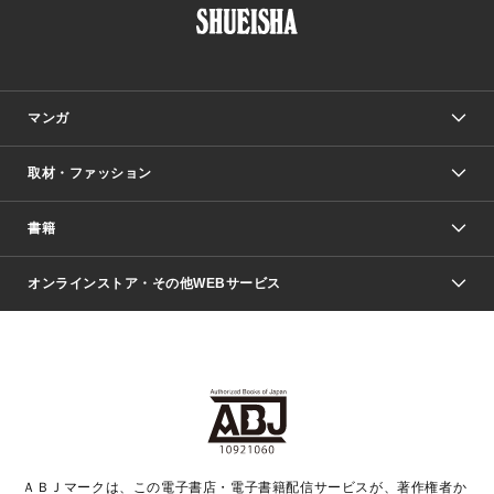
マンガ
取材・ファッション
少年マンガ
週刊少年ジャンプ
書籍
ファッション・美容
青年マンガ
ジャンプSQ.
Seventeen
週刊ヤングジャンプ
オンラインストア・その他WEBサービス
文芸・文庫・総合
芸能・情報・スポーツ
少女マンガ
Vジャンプ
non-no Web
ヤングジャンプ定期購読デジタル
すばる
Myojo
オンラインストア
りぼん
学芸・ノンフィクション・新書
最強ジャンプ
女性マンガ
@BAILA
ヤンジャン＋
小説すばる
週プレNEWS
マーガレット
集英社OTOコンテンツ
集英社 学芸編集部
少年ジャンプ＋
その他WEBサービス
クッキー
ライトノベル・ノベライズ
MAQUIA ONLINE
となりのヤングジャンプ
集英社 文芸ステーション
週プレ グラジャパ！
別冊マーガレット
SHUEISHA MANGA-ART HERITAGE
集英社 ビジネス書
ゼブラック
ココハナ
SHUEISHA ADNAVI
SPUR.JP
集英社Webマガジン Cobalt
グランドジャンプ
web 集英社文庫
キッズ
web Sportiva
マンガMee
ジャンプキャラクターズストア
集英社新書
ジャンプルーキー！
月刊オフィスユー
ＡＢＪマークは、この電子書店・電子書籍配信サービスが、著作権者か
EDITOR'S LAB
LEE