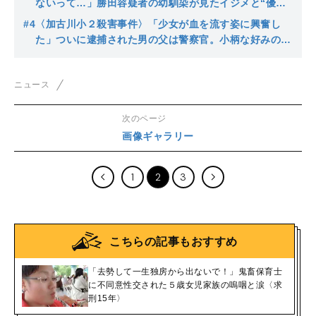
ないって…」勝田容疑者の幼馴染が見たイジメと“優し
い家庭”
#4
〈加古川小２殺害事件〉「少女が血を流す姿に興奮し
た」ついに逮捕された男の父は警察官。小柄な好みの女
児を物色、尾行、犯行に及んだ鬼畜の極み
ニュース
次のページ
画像ギャラリー
1
2
3
こちらの記事もおすすめ
「去勢して一生独房から出ないで！」鬼畜保育士
に不同意性交された５歳女児家族の嗚咽と涙〈求
刑15年〉