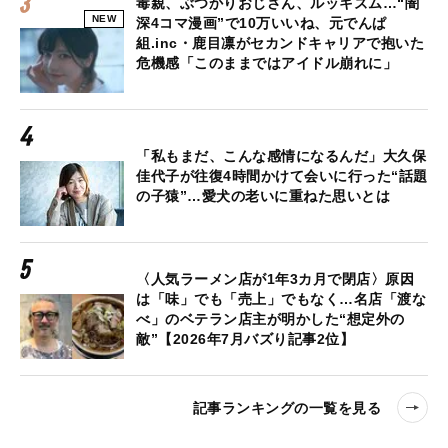
毒親、ぶつかりおじさん、ルッキズム…“闇
NEW
深4コマ漫画”で10万いいね、元でんぱ
組.inc・鹿目凛がセカンドキャリアで抱いた
危機感「このままではアイドル崩れに」
「私もまだ、こんな感情になるんだ」大久保
佳代子が往復4時間かけて会いに行った“話題
の子猿”…愛犬の老いに重ねた思いとは
〈人気ラーメン店が1年3カ月で閉店〉原因
は「味」でも「売上」でもなく…名店「渡な
べ」のベテラン店主が明かした“想定外の
敵”【2026年7月バズり記事2位】
記事ランキングの一覧を見る