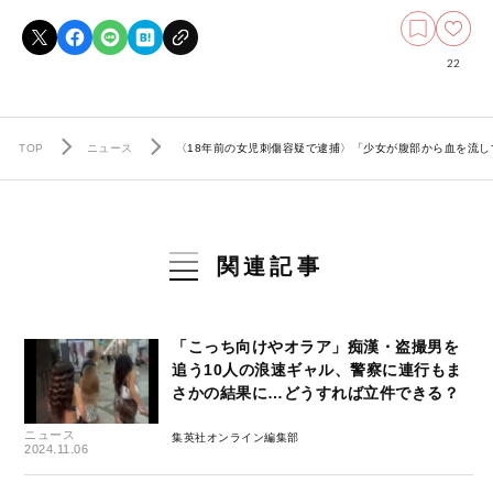
22
TOP
ニュース
〈18年前の女児刺傷容疑で逮捕〉「少女が腹部から血を流し
関連記事
「こっち向けやオラア」痴漢・盗撮男を
追う10人の浪速ギャル、警察に連行もま
さかの結果に…どうすれば立件できる？
ニュース
集英社オンライン編集部
2024.11.06