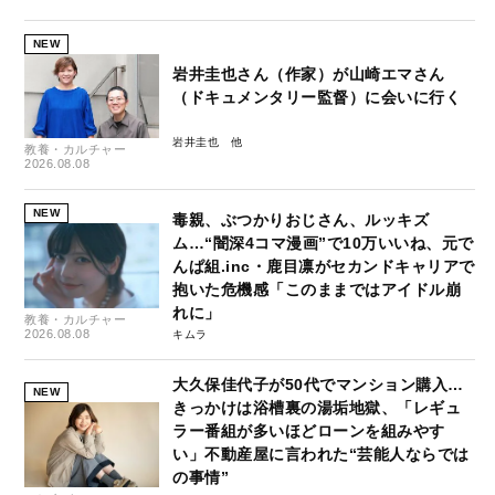
NEW
岩井圭也さん（作家）が山崎エマさん
（ドキュメンタリー監督）に会いに行く
岩井圭也
教養・カルチャー
2026.08.08
NEW
毒親、ぶつかりおじさん、ルッキズ
ム…“闇深4コマ漫画”で10万いいね、元で
んぱ組.inc・鹿目凛がセカンドキャリアで
抱いた危機感「このままではアイドル崩
れに」
教養・カルチャー
2026.08.08
キムラ
大久保佳代子が50代でマンション購入…
NEW
きっかけは浴槽裏の湯垢地獄、「レギュ
ラー番組が多いほどローンを組みやす
い」不動産屋に言われた“芸能人ならでは
の事情”