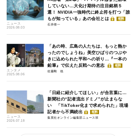
していない…大化け期待の注目銘柄５
選！ NVIDIA一強時代に終止符を打つ「誰
もが知っている」あの会社とは
有料
ニュース
石井僚一
2026.08.03
「あの時、広島の人たちは、もっと熱か
ったのでしょうね」美空ひばりのつぶや
きに込められた平和への祈り…『一本の
鉛筆』で伝えた反戦への意志
有料
エンタメ
佐藤剛
2025.08.06
「日経に紹介してほしい」が合言葉に…
新聞社の“記者流出ドミノ”が止まらな
い 「TikToker化まで求められた」現場
記者から不満続出
有料
ニュース
集英社オンライン編集部ニュース班
2026.07.18