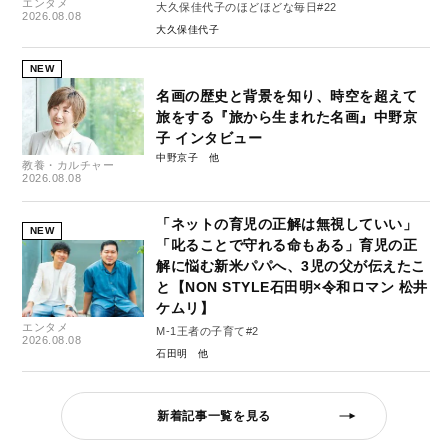
エンタメ
大久保佳代子のほどほどな毎日#22
2026.08.08
大久保佳代子
NEW
名画の歴史と背景を知り、時空を超えて
旅をする『旅から生まれた名画』中野京
子 インタビュー
中野京子
教養・カルチャー
2026.08.08
「ネットの育児の正解は無視していい」
NEW
「叱ることで守れる命もある」育児の正
解に悩む新米パパへ、3児の父が伝えたこ
と【NON STYLE石田明×令和ロマン 松井
ケムリ】
エンタメ
M-1王者の子育て#2
2026.08.08
石田明
新着記事一覧を見る