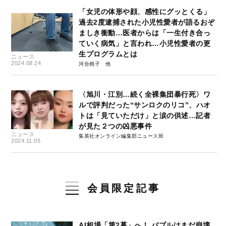
「女児の体形や顔、感性にグッとくる」
過去2度逮捕された小児性愛者が語るおぞ
ましき衝動…医者からは「一生付き合っ
ていく病気」と言われ…小児性愛者の更
生プログラムとは
ニュース
2024.08.24
河合桃子
〈旭川・江別…続く全裸集団暴行死〉ワ
ルで評判だった“サンロクのリコ”、ハオ
トは「見ていただけ」と涙の供述…記者
が見た２つの凶悪事件
ニュース
集英社オンライン編集部ニュース班
2024.11.05
会員限定記事
AI相場「第2幕」へ！ バブルはまだ崩壊