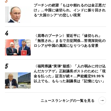
プーチンの絶望「もはや頼れるのは金正恩だ
け」…中国に値切られ、インドに振り回され
る“大国ロシア”の悲しい現実
〈屈辱のプーチン〉習近平に「値切られ」
「無視され」まるで主従関係…苦境深刻化の
ロシアが中国の属国になりつつある背景
〈福岡県議“実弾”疑惑〉「人の弱みに付け込
んだカツアゲ」正副議長ポストのために「現
金を払った」証言が続々…声紋鑑定99.99％
以上でも、もらった副議長は「記憶にない」
ニュースランキングの一覧を見る