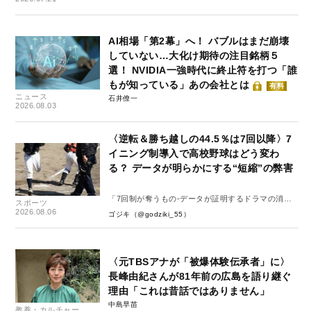
AI相場「第2幕」へ！ バブルはまだ崩壊
していない…大化け期待の注目銘柄５
選！ NVIDIA一強時代に終止符を打つ「誰
もが知っている」あの会社とは
有料
ニュース
石井僚一
2026.08.03
〈逆転＆勝ち越しの44.5％は7回以降〉7
イニング制導入で高校野球はどう変わ
る？ データが明らかにする“短縮”の弊害
「7回制が奪うもの-データが証明するドラマの消
スポーツ
失-」
2026.08.06
ゴジキ（@godziki_55）
〈元TBSアナが「被爆体験伝承者」に〉
長峰由紀さんが81年前の広島を語り継ぐ
理由「これは昔話ではありません」
中島早苗
教養・カルチャー