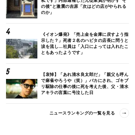
私です」内部通報した元従業員が明かす“そ
の後”と激震の吉原「次はどの店がやられる
のか」
《イオン爆発》「売上金を金庫に戻すよう指
示した？」死者２名のハビタの店長に問うと
涙を流し…社員は「入口によっては入れたこ
ともあったようです」
【哀悼】「あれ清水良太郎だ」「親父も呼ん
で麻雀やろうや（笑）」バカにされ、ゴキブ
リ駆除の仕事の後に死を考えた後、父・清水
アキラの言葉に号泣した日
ニュースランキングの一覧を見る