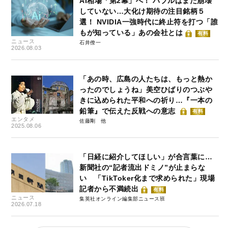
AI相場「第2幕」へ！ バブルはまだ崩壊
していない…大化け期待の注目銘柄５
選！ NVIDIA一強時代に終止符を打つ「誰
もが知っている」あの会社とは
有料
ニュース
石井僚一
2026.08.03
「あの時、広島の人たちは、もっと熱か
ったのでしょうね」美空ひばりのつぶや
きに込められた平和への祈り…『一本の
鉛筆』で伝えた反戦への意志
有料
エンタメ
佐藤剛
2025.08.06
「日経に紹介してほしい」が合言葉に…
新聞社の“記者流出ドミノ”が止まらな
い 「TikToker化まで求められた」現場
記者から不満続出
有料
ニュース
集英社オンライン編集部ニュース班
2026.07.18