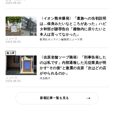
2026.08.06
〈イオン熊本爆発〉「遺族への当初説明
は…保身みたいなところがあった」ハビ
タ幹部が謝罪告白「建物内に戻りたいと
本人は言ってなかった」
ニュース
集英社オンライン編集部ニュース班
2026.08.05
急上昇
〈吉原老舗ソープ摘発〉「刑事告発した
のは私です」内部通報した元従業員が明
かす“その後”と激震の吉原「次はどの店
がやられるのか」
ニュース
河合桃子
2026.08.05
新着記事一覧を見る