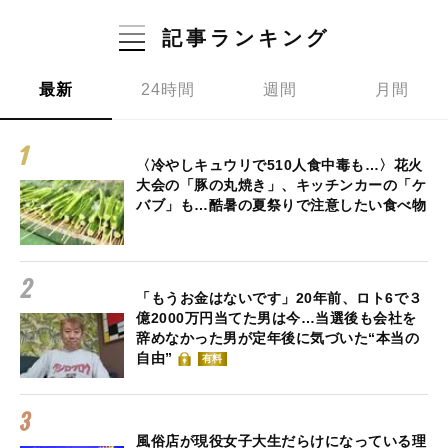
記事ランキング
最新
24時間
週間
月間
〈冷やしキュウリで510人食中毒も…〉花火
大会の「豚の丸焼き」、キッチンカーの「ケ
バブ」も…酷暑の夏祭りで注意したい食べ物
「もうお金はないです」20年前、ロト6で３
億2000万円当てた男は今…当選後も会社を
辞めなかった男が定年後に気づいた“本当の
自由”
有料
風俗店が現役女子大生だらけになっている理