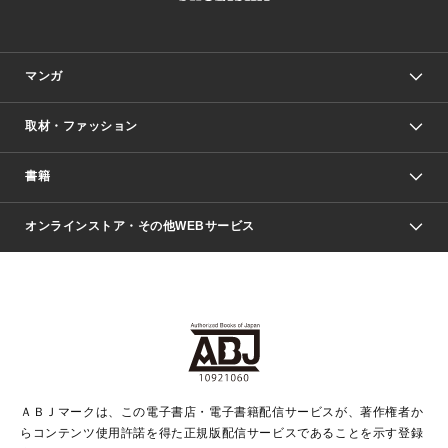
マンガ
取材・ファッション
少年マンガ
週刊少年ジャンプ
書籍
ファッション・美容
青年マンガ
ジャンプSQ.
Seventeen
週刊ヤングジャンプ
オンラインストア・その他WEBサービス
文芸・文庫・総合
芸能・情報・スポーツ
少女マンガ
Vジャンプ
non-no Web
ヤングジャンプ定期購読デジタル
すばる
Myojo
オンラインストア
りぼん
学芸・ノンフィクション・新書
最強ジャンプ
女性マンガ
@BAILA
ヤンジャン＋
小説すばる
週プレNEWS
マーガレット
集英社OTOコンテンツ
集英社 学芸編集部
少年ジャンプ＋
その他WEBサービス
クッキー
ライトノベル・ノベライズ
MAQUIA ONLINE
となりのヤングジャンプ
集英社 文芸ステーション
週プレ グラジャパ！
別冊マーガレット
SHUEISHA MANGA-ART HERITAGE
集英社 ビジネス書
ゼブラック
ココハナ
SHUEISHA ADNAVI
SPUR.JP
集英社Webマガジン Cobalt
グランドジャンプ
web 集英社文庫
キッズ
web Sportiva
マンガMee
ジャンプキャラクターズストア
集英社新書
ジャンプルーキー！
月刊オフィスユー
ＡＢＪマークは、この電子書店・電子書籍配信サービスが、著作権者か
EDITOR'S LAB
LEE
集英社オレンジ文庫
ウルトラジャンプ
青春と読書
パラスポ＋！
らコンテンツ使用許諾を得た正規版配信サービスであることを示す登録
集英社みらい文庫
リマコミ＋
HAPPY PLUS STORE
集英社新書プラス
ジャンプTOON