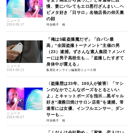
慢、妻にバレてもエロ悪行ざんまい…ヘ
ビメタ好き「日サロ」名物店長の仰天裏
の顔
ニュース
2024.09.17
河合桃子
「俺はS級盗撮魔だぞ」「白パン最
高」“全国盗撮トーナメント”主催の男
（23）逮捕。ずさんな素人集団？メンバ
ーには男子高校生も…「盗撮したすぎて
身体中が震える」
ニュース
2024.09.12
集英社オンライン編集部ニュース班
〈盗撮歴は33年、100人が被害〉「マシ
ンのなかでこんなポーズをとるといい
よ」とキャットポーズを指示…黒ギャル
好き“凄腕日焼けサロン店長”を逮捕。常
連客には女優、インフルエンサー、ダン
ニュース
サーも…
2024.09.07
河合桃子
「ふだんは会社勤め」「家族、恋人はい