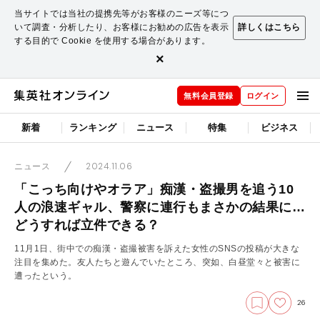
当サイトでは当社の提携先等がお客様のニーズ等につ
いて調査・分析したり、お客様にお勧めの広告を表示
詳しくはこちら
する目的で Cookie を使用する場合があります。
×
無料会員登録
ログイン
新着
ランキング
ニュース
特集
ビジネス
2024.11.06
ニュース
「こっち向けやオラア」痴漢・盗撮男を追う10
人の浪速ギャル、警察に連行もまさかの結果に…
どうすれば立件できる？
11月1日、街中での痴漢・盗撮被害を訴えた女性のSNSの投稿が大きな
注目を集めた。友人たちと遊んでいたところ、突如、白昼堂々と被害に
遭ったという。
26