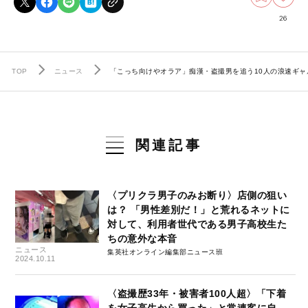
26
TOP
ニュース
「こっち向けやオラア」痴漢・盗撮男を追う10人の浪速ギ
関連記事
〈プリクラ男子のみお断り〉店側の狙い
は？ 「男性差別だ！」と荒れるネットに
対して、利用者世代である男子高校生た
ちの意外な本音
ニュース
集英社オンライン編集部ニュース班
2024.10.11
〈盗撮歴33年・被害者100人超〉「下着
を女子高生から買った」と常連客に自