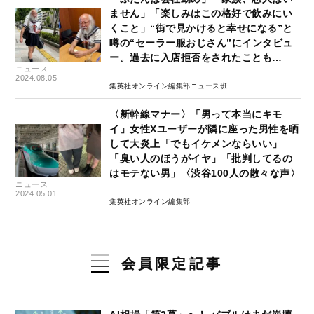
ません」「楽しみはこの格好で飲みにい
くこと」“街で見かけると幸せになる”と
噂の“セーラー服おじさん”にインタビュ
ー。過去に入店拒否をされたことも…
ニュース
2024.08.05
集英社オンライン編集部ニュース班
〈新幹線マナー〉「男って本当にキモ
イ」女性Xユーザーが隣に座った男性を晒
して大炎上「でもイケメンならいい」
「臭い人のほうがイヤ」「批判してるの
はモテない男」〈渋谷100人の散々な声〉
ニュース
2024.05.01
集英社オンライン編集部
会員限定記事