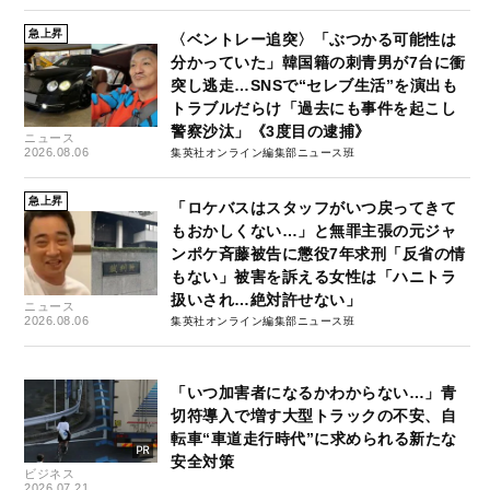
急上昇
〈ベントレー追突〉「ぶつかる可能性は
分かっていた」韓国籍の刺青男が7台に衝
突し逃走…SNSで“セレブ生活”を演出も
トラブルだらけ「過去にも事件を起こし
警察沙汰」《3度目の逮捕》
ニュース
2026.08.06
集英社オンライン編集部ニュース班
急上昇
「ロケバスはスタッフがいつ戻ってきて
もおかしくない…」と無罪主張の元ジャ
ンポケ斉藤被告に懲役7年求刑「反省の情
もない」被害を訴える女性は「ハニトラ
扱いされ…絶対許せない」
ニュース
2026.08.06
集英社オンライン編集部ニュース班
「いつ加害者になるかわからない…」青
切符導入で増す大型トラックの不安、自
転車“車道走行時代”に求められる新たな
安全対策
ビジネス
2026.07.21