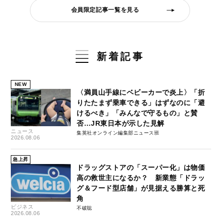
会員限定記事一覧を見る
新着記事
NEW
〈満員山手線にベビーカーで炎上〉「折
りたたまず乗車できる」はずなのに「避
けるべき」「みんなで守るもの」と賛
否…JR東日本が示した見解
ニュース
集英社オンライン編集部ニュース班
2026.08.06
急上昇
ドラッグストアの「スーパー化」は物価
高の救世主になるか？ 新業態「ドラッ
グ＆フード型店舗」が見据える勝算と死
角
ビジネス
不破聡
2026.08.06