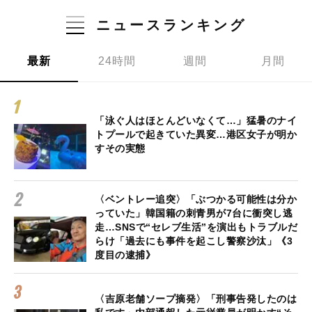
ニュースランキング
最新
24時間
週間
月間
「泳ぐ人はほとんどいなくて…」猛暑のナイ
トプールで起きていた異変…港区女子が明か
すその実態
〈ベントレー追突〉「ぶつかる可能性は分か
っていた」韓国籍の刺青男が7台に衝突し逃
走…SNSで“セレブ生活”を演出もトラブルだ
らけ「過去にも事件を起こし警察沙汰」《3
度目の逮捕》
〈吉原老舗ソープ摘発〉「刑事告発したのは