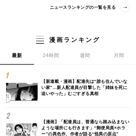
ニュースランキングの一覧を見る
漫画ランキング
最新
24時間
週間
月間
【新連載・漫画】配達先は“誰も住んでいな
い家”…新人配達員が目撃した「姉妹を死に
追いやった」むごすぎる真相
【漫画】「配達員は、普通なら踏み込まない
ような場所にも行きます」“郵便局員×ホラ
ー”の異色作、作者が語る“怪異の原点”