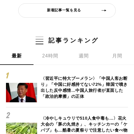
新着記事一覧を見る
記事ランキング
最新
24時間
週間
月間
〈習近平に特大ブーメラン〉「中国人客お断
り」「中国に好感持てない72%」韓国で噴き
出した反中感情…中国人旅行者が直面した
「政治的摩擦」の正体
〈冷やしキュウリで510人食中毒も…〉花火
大会の「豚の丸焼き」、キッチンカーの「ケ
バブ」も…酷暑の夏祭りで注意したい食べ物