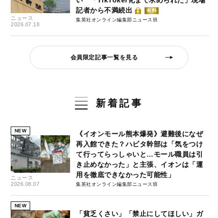
記者から不満続出
有料
ニュース
集英社オンライン編集部ニュース班
2026.07.18
会員限定記事一覧を見る
新着記事
NEW
《イオンモール熊本爆発》避難後になぜ
再入館できた？ハビタ幹部は「気をつけ
て行ってらっしゃいと…モール職員は引
き止めなかった」と主張、イオンは「運
用を徹底できなかった可能性」
ニュース
2026.08.07
集英社オンライン編集部ニュース班
NEW
「貧乏くさい」「禁止にしてほしい」ガ