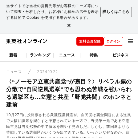
当サイトでは当社の提携先等がお客様のニーズ等につ
いて調査・分析したり、お客様にお勧めの広告を表示
詳しくはこちら
する目的で Cookie を使用する場合があります。
×
無料会員登録
ログイン
新着
ランキング
ニュース
特集
ビジネス
2024.10.22
ニュース
〈“ノーモア立憲共産党”が裏目？〉リベラル票の
分散で“自民逆風選挙”でも思わぬ苦戦を強いられ
る選挙区も…立憲と共産「野党共闘」のホンネと
建前
10月27日に投開票される衆議院議員選挙。自民党は裏金問題による逆風
で大幅に議席を減らすと予想されている一方で、野党第一党である立憲
民主党は与党劣勢の中で議席を増やす見通しだ。しかし、前回選よりも
苦戦している選挙区がいくつか出てきている。いったいなぜなのか。背