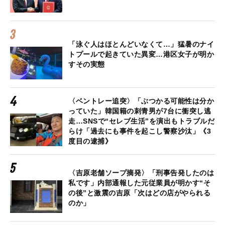
「泳ぐ人はほとんどいなくて…」猛暑のナイ
トプールで起きていた異変…港区女子が明か
すその実態
〈ベントレー追突〉「ぶつかる可能性は分か
っていた」韓国籍の刺青男が7台に衝突し逃
走…SNSで“セレブ生活”を演出もトラブルだ
らけ「過去にも事件を起こし警察沙汰」《3
度目の逮捕》
〈吉原老舗ソープ摘発〉「刑事告発したのは
私です」内部通報した元従業員が明かす“そ
の後”と激震の吉原「次はどの店がやられる
のか」