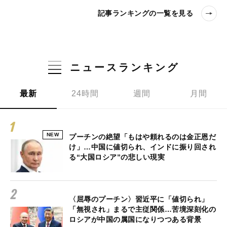
記事ランキングの一覧を見る
ニュースランキング
最新
24時間
週間
月間
NEW
プーチンの絶望「もはや頼れるのは金正恩だ
け」…中国に値切られ、インドに振り回され
る“大国ロシア”の悲しい現実
〈屈辱のプーチン〉習近平に「値切られ」
「無視され」まるで主従関係…苦境深刻化の
ロシアが中国の属国になりつつある背景