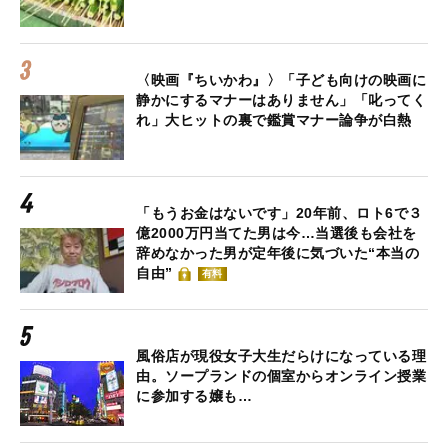
〈映画『ちいかわ』〉「子ども向けの映画に
静かにするマナーはありません」「叱ってく
れ」大ヒットの裏で鑑賞マナー論争が白熱
「もうお金はないです」20年前、ロト6で３
億2000万円当てた男は今…当選後も会社を
辞めなかった男が定年後に気づいた“本当の
自由”
有料
風俗店が現役女子大生だらけになっている理
由。ソープランドの個室からオンライン授業
に参加する嬢も…