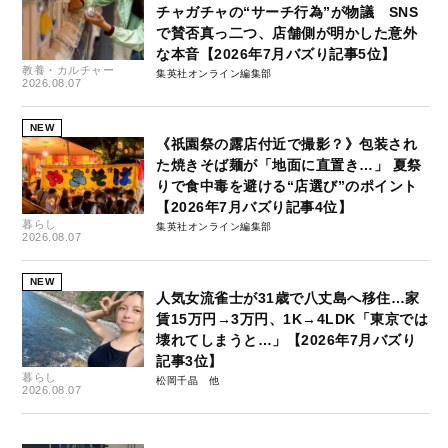
チャガチャの“サーチ行為”が物議 SNS
で賛否真っ二つ、店舗側が明かした意外
な本音【2026年7月バズり記事5位】
教養・カルチャー
集英社オンライン編集部
2026.08.07
NEW
《祇園祭の露店付近で撮影？》包装され
た焼きそば麺が「地面に直置き…」 夏祭
りで食中毒を避ける“店選び”のポイント
【2026年7月バズり記事4位】
暮らし
集英社オンライン編集部
2026.08.07
NEW
人気女流雀士が31歳で八丈島へ移住…家
賃15万円→3万円、1K→4LDK「東京では
壊れてしまうと…」【2026年7月バズり
記事3位】
暮らし
松岡千晶
2026.08.07