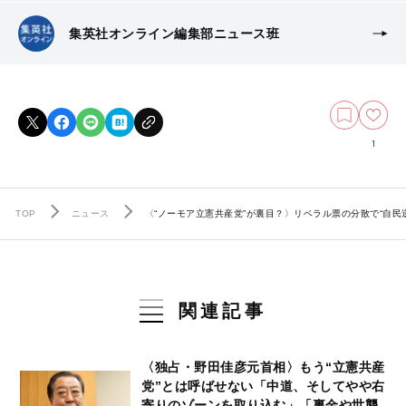
集英社オンライン編集部ニュース班
1
TOP
ニュース
〈“ノーモア立憲共産党”が裏目？〉リベラル票の分散で“自
関連記事
〈独占・野田佳彦元首相〉もう“立憲共産
党”とは呼ばせない「中道、そしてやや右
寄りのゾーンを取り込む」「裏金や世襲