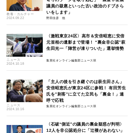
議員の跋扈といった古い政治のドブさら
いをします」
教養・カルチャー
2024.09.22
野田佳彦
〈激戦東京24区〉高市＆安倍昭恵に安倍
元首相の遺影まで登場！ “裏金非公認”萩
生田光一「陣営が凍りついた」選挙情勢
ニュース
集英社オンライン編集部ニュース班
2024.10.18
「主人の後を引き継ぐのは萩生田さん」
安倍昭恵氏が東京24区に参戦！ 有田芳生
氏を”刺客”に立てた立民も「裏金！」連
呼で応戦
ニュース
集英社オンライン編集部ニュース班
2024.10.16
〈石破“側近”の議員の裏金疑惑が判明〉
12人を非公認処分に「辻褄があわない」