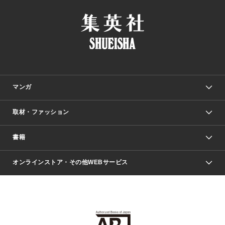
マンガ
取材・ファッション
少年マンガ
週刊少年ジャンプ
書籍
ファッション・美容
青年マンガ
ジャンプSQ.
Seventeen
週刊ヤングジャンプ
オンラインストア・その他WEBサービス
文芸・文庫・総合
芸能・情報・スポーツ
少女マンガ
Vジャンプ
non-no Web
ヤングジャンプ定期購読デジタル
すばる
Myojo
オンラインストア
りぼん
学芸・ノンフィクション・新書
最強ジャンプ
女性マンガ
@BAILA
ヤンジャン＋
小説すばる
週プレNEWS
マーガレット
集英社OTOコンテンツ
集英社 学芸編集部
少年ジャンプ＋
その他WEBサービス
クッキー
ライトノベル・ノベライズ
MAQUIA ONLINE
となりのヤングジャンプ
集英社 文芸ステーション