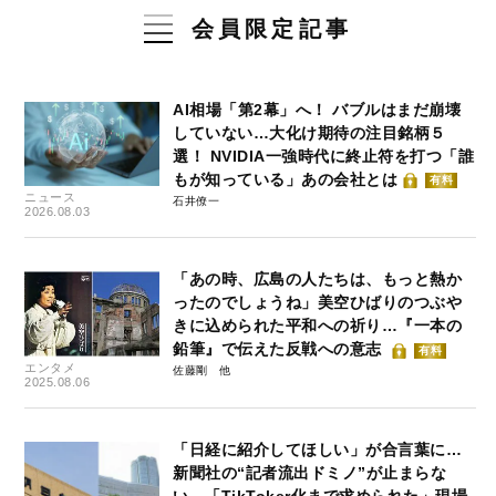
会員限定記事
AI相場「第2幕」へ！ バブルはまだ崩壊
していない…大化け期待の注目銘柄５
選！ NVIDIA一強時代に終止符を打つ「誰
もが知っている」あの会社とは
有料
ニュース
石井僚一
2026.08.03
「あの時、広島の人たちは、もっと熱か
ったのでしょうね」美空ひばりのつぶや
きに込められた平和への祈り…『一本の
鉛筆』で伝えた反戦への意志
有料
エンタメ
佐藤剛
2025.08.06
「日経に紹介してほしい」が合言葉に…
新聞社の“記者流出ドミノ”が止まらな
い 「TikToker化まで求められた」現場