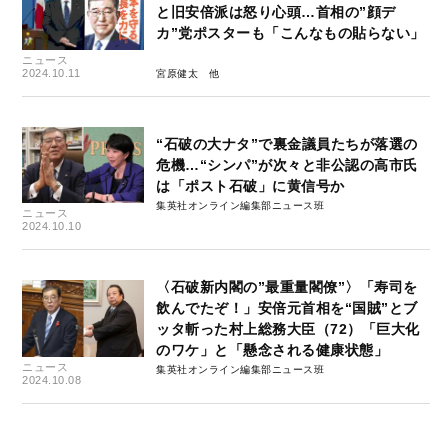
と旧安倍派は怒り心頭…首相の”顔デ
カ”党ポスターも「こんなもの貼らない」
ニュース
2024.10.11
宮原健太
“石破の大ナタ”で裏金議員たちが落選の
危機…“シンパ”が次々と非公認の高市氏
は「ポスト石破」に黄信号か
集英社オンライン編集部ニュース班
ニュース
2024.10.10
〈石破新内閣の”最重量閣僚”〉「寿司を
飲んでたぞ！」安倍元首相を“国賊”とブ
ッタ斬った村上総務大臣（72）「巨大化
のワケ」と「懸念される健康状態」
ニュース
集英社オンライン編集部ニュース班
2024.10.08