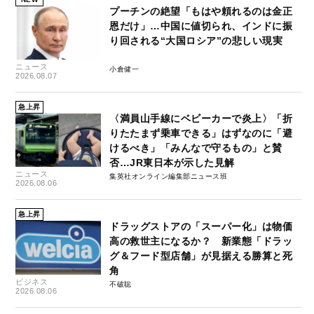
プーチンの絶望「もはや頼れるのは金正
恩だけ」…中国に値切られ、インドに振
り回される“大国ロシア”の悲しい現実
ニュース
小倉健一
2026.08.07
急上昇
〈満員山手線にベビーカーで炎上〉「折
りたたまず乗車できる」はずなのに「避
けるべき」「みんなで守るもの」と賛
否…JR東日本が示した見解
ニュース
集英社オンライン編集部ニュース班
2026.08.06
急上昇
ドラッグストアの「スーパー化」は物価
高の救世主になるか？ 新業態「ドラッ
グ＆フード型店舗」が見据える勝算と死
角
ビジネス
不破聡
2026.08.06