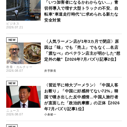
「いつ加害者になるかわからない…」青
切符導入で増す大型トラックの不安、自
転車“車道走行時代”に求められる新たな
安全対策
ビジネス
2026.07.21
NEW
〈人気ラーメン店が1年3カ月で閉店〉原
因は「味」でも「売上」でもなく…名店
「渡なべ」のベテラン店主が明かした“想
定外の敵”【2026年7月バズり記事2位】
教養・カルチャー
2026.08.07
井手隊長
NEW
〈習近平に特大ブーメラン〉「中国人客
お断り」「中国に好感持てない72%」韓
国で噴き出した反中感情…中国人旅行者
が直面した「政治的摩擦」の正体【2026
年7月バズり記事1位】
ニュース
2026.08.07
小倉健一
NEW