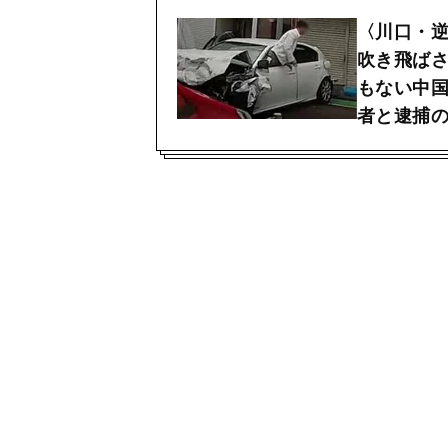
〈川口・
吹き飛ば
もない中国
者と逮捕