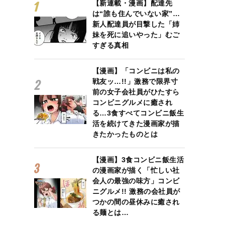
【新連載・漫画】配達先
は“誰も住んでいない家”…
新人配達員が目撃した「姉
妹を死に追いやった」むご
すぎる真相
【漫画】「コンビニは私の
戦友ッ…!!」激務で限界寸
前の女子会社員がひたすら
コンビニグルメに癒され
る…3食すべてコンビニ飯生
活を続けてきた漫画家が描
きたかったものとは
【漫画】3食コンビニ飯生活
の漫画家が描く「忙しい社
会人の最強の味方」コンビ
ニグルメ!! 激務の会社員が
つかの間の昼休みに癒され
る麺とは…