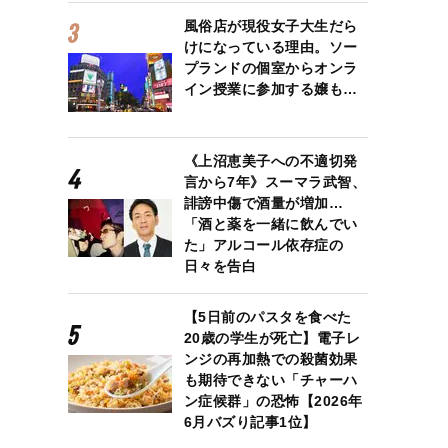
風俗店が現役女子大生だら
けになっている理由。ソー
プランドの個室からオンラ
イン授業に参加する嬢も…
《上沼恵美子への不適切発
言から7年》スーマラ武智、
誹謗中傷で酒量が増加…
「酒と薬を一緒に飲んでい
た」アルコール依存症の
日々を告白
【5日前のパスタを食べた
20歳の学生が死亡】電子レ
ンジの再加熱での殺菌効果
も期待できない「チャーハ
ン症候群」の恐怖【2026年
6月バズり記事1位】