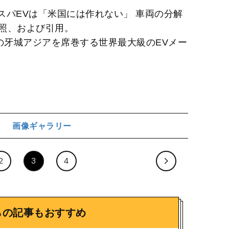
の高コスパEVは「米国には作れない」 車両の分解
照、および引用。
の牙城アジアを席巻する世界最大級のEVメー
画像ギャラリー
ジ
2
3
4
らの記事もおすすめ