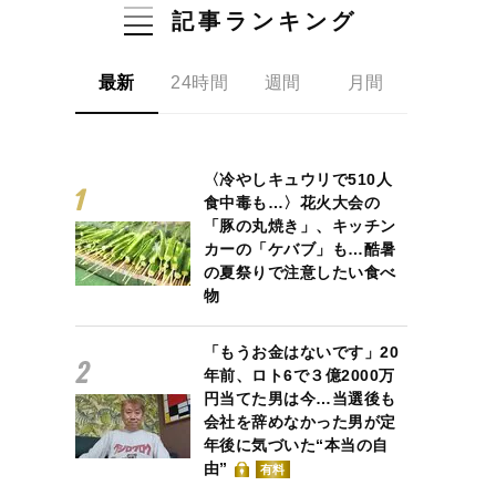
記事ランキング
最新
24時間
週間
月間
〈冷やしキュウリで510人
食中毒も…〉花火大会の
「豚の丸焼き」、キッチン
カーの「ケバブ」も…酷暑
の夏祭りで注意したい食べ
物
「もうお金はないです」20
年前、ロト6で３億2000万
円当てた男は今…当選後も
会社を辞めなかった男が定
年後に気づいた“本当の自
由”
有料