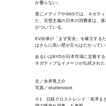
か覆らない。
更にメディアやSNSでは、ネガテ
た、完璧主義の日本の消費者は、基
がついている。
EV自体が「まず安全」を確立する
はさらに高い壁が立ちはだかってい
あるいはBYDが日本市場に定着す
ネガティブなイメージが払拭された
文／永井竜之介
写真／shutterstock
※1 日経クロストレンド「長澤まさ
増で爆売れ現象」を参照。