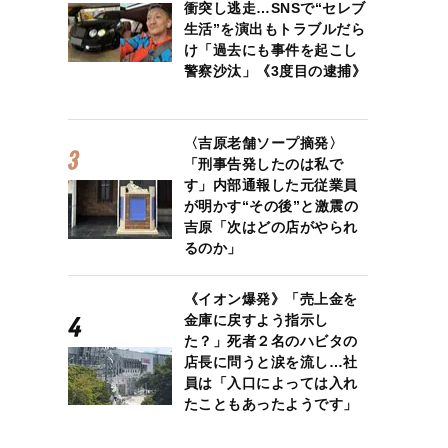
衝突し逃走…SNSで“セレブ
生活”を演出もトラブルだら
け「過去にも事件を起こし
警察沙汰」《3度目の逮捕》
〈吉原老舗ソープ摘発〉
「刑事告発したのは私で
す」内部通報した元従業員
が明かす“その後”と激震の
吉原「次はどの店がやられ
るのか」
《イオン爆発》「売上金を
金庫に戻すよう指示し
た？」死者２名のハビタの
店長に問うと涙を流し…社
員は「入口によっては入れ
たこともあったようです」