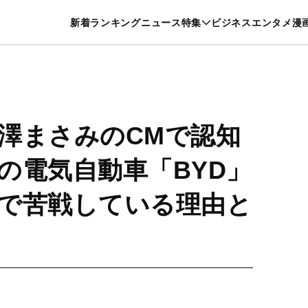
特集一覧を見る
漫画一覧を見る
新着
ランキング
ニュース
特集
ビジネス
エンタメ
漫
養・カルチャー
暮らし
スポーツ
ヘルスケア
美容
グルメ
澤まさみのCMで認知
の電気自動車「BYD」
で苦戦している理由と