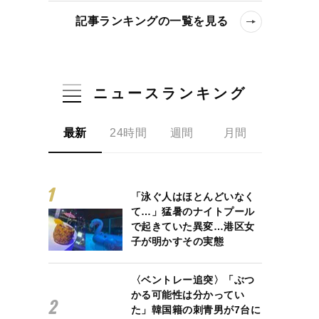
記事ランキングの一覧を見る
ニュースランキング
最新
24時間
週間
月間
「泳ぐ人はほとんどいなく
て…」猛暑のナイトプール
で起きていた異変…港区女
子が明かすその実態
〈ベントレー追突〉「ぶつ
かる可能性は分かってい
た」韓国籍の刺青男が7台に