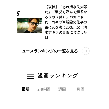
【哀悼】「あれ清水良太郎
だ」「親父も呼んで麻雀や
ろうや（笑）」バカにさ
れ、ゴキブリ駆除の仕事の
後に死を考えた後、父・清
水アキラの言葉に号泣した
日
ニュースランキングの一覧を見る
漫画ランキング
最新
24時間
週間
月間