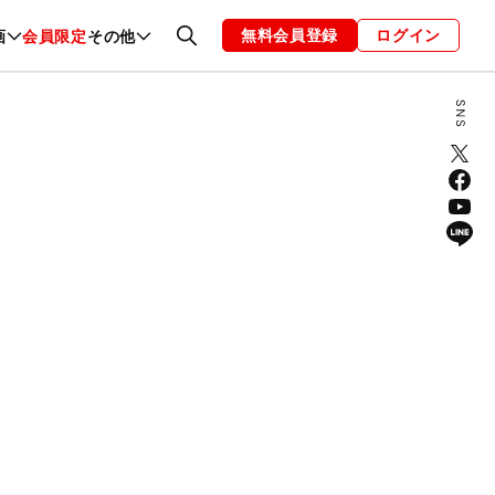
無料会員登録
ログイン
画
会員限定
その他
ファッション
恋愛・結婚
編集部
お知らせ