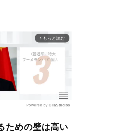
もっと読む
arrow_forward_ios
Powered by 
GliaStudios
M
るための壁は高い
u