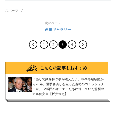
スポーツ
次のページ
画像ギャラリー
1
2
3
4
こちらの記事もおすすめ
「怒りで紙を持つ手が震えたよ」球界再編騒動か
ら20年。選手会潰しを狙った当時のコミッショナ
ーが、12球団のオーナーたちに送っていた驚愕の
マル秘文書【坂井保之】