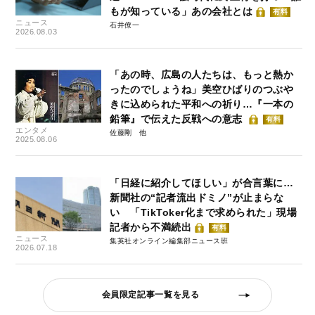
もが知っている」あの会社とは
有料
ニュース
石井僚一
2026.08.03
「あの時、広島の人たちは、もっと熱か
ったのでしょうね」美空ひばりのつぶや
きに込められた平和への祈り…『一本の
鉛筆』で伝えた反戦への意志
有料
エンタメ
佐藤剛
2025.08.06
「日経に紹介してほしい」が合言葉に…
新聞社の“記者流出ドミノ”が止まらな
い 「TikToker化まで求められた」現場
記者から不満続出
有料
ニュース
集英社オンライン編集部ニュース班
2026.07.18
会員限定記事一覧を見る