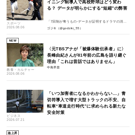
イニング制導入で高校野球はどう変わ
る？ データが明らかにする“短縮”の弊害
「7回制が奪うもの-データが証明するドラマの消
スポーツ
失-」
2026.08.06
ゴジキ（@godziki_55）
NEW
〈元TBSアナが「被爆体験伝承者」に〉
長峰由紀さんが81年前の広島を語り継ぐ
理由「これは昔話ではありません」
中島早苗
教養・カルチャー
2026.08.06
「いつ加害者になるかわからない…」青
切符導入で増す大型トラックの不安、自
転車“車道走行時代”に求められる新たな
安全対策
ビジネス
2026.07.21
急上昇