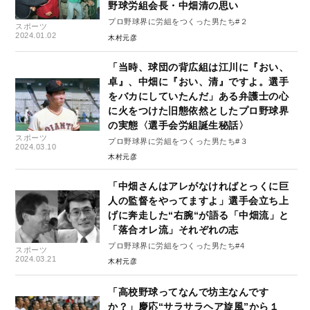
野球労組会長・中畑清の思い
プロ野球界に労組をつくった男たち#２
スポーツ
2024.01.02
木村元彦
「当時、球団の背広組は江川に『おい、
卓』、中畑に『おい、清』ですよ。選手
をバカにしていたんだ」ある弁護士の心
に火をつけた旧態依然としたプロ野球界
の実態〈選手会労組誕生秘話〉
スポーツ
プロ野球界に労組をつくった男たち#３
2024.03.10
木村元彦
「中畑さんはアレがなければとっくに巨
人の監督をやってますよ」選手会立ち上
げに奔走した“右腕“が語る「中畑流」と
「落合オレ流」それぞれの志
プロ野球界に労組をつくった男たち#4
スポーツ
2024.03.21
木村元彦
「高校野球ってなんで坊主なんです
か？」慶応“サラサラヘア旋風”から１