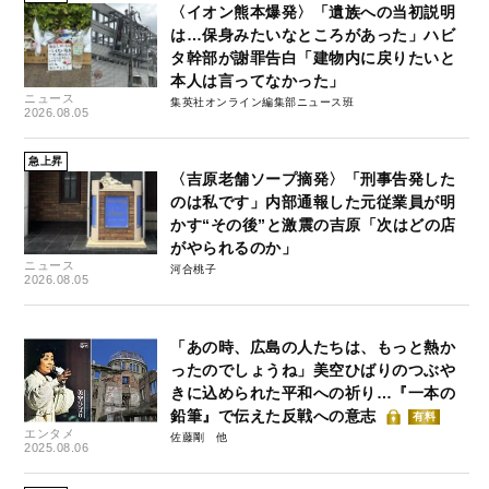
〈イオン熊本爆発〉「遺族への当初説明
は…保身みたいなところがあった」ハビ
タ幹部が謝罪告白「建物内に戻りたいと
本人は言ってなかった」
ニュース
集英社オンライン編集部ニュース班
2026.08.05
急上昇
〈吉原老舗ソープ摘発〉「刑事告発した
のは私です」内部通報した元従業員が明
かす“その後”と激震の吉原「次はどの店
がやられるのか」
ニュース
河合桃子
2026.08.05
「あの時、広島の人たちは、もっと熱か
ったのでしょうね」美空ひばりのつぶや
きに込められた平和への祈り…『一本の
鉛筆』で伝えた反戦への意志
有料
エンタメ
佐藤剛
2025.08.06