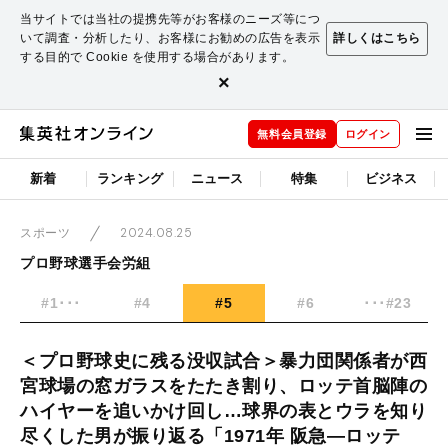
当サイトでは当社の提携先等がお客様のニーズ等につ
いて調査・分析したり、お客様にお勧めの広告を表示
詳しくはこちら
する目的で Cookie を使用する場合があります。
×
無料会員登録
ログイン
新着
ランキング
ニュース
特集
ビジネス
2024.08.25
スポーツ
プロ野球選手会労組
#1･･･
#4
#5
#6
･･･#23
＜プロ野球史に残る没収試合＞暴力団関係者が西
宮球場の窓ガラスをたたき割り、ロッテ首脳陣の
ハイヤーを追いかけ回し…球界の表とウラを知り
尽くした男が振り返る「1971年 阪急―ロッテ