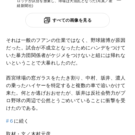
ロッテが試合を放棄し、球場は大混乱となった(写真／産
経新聞社)
すべての画像を見る
それは一般のフアンの仕業ではなく、野球賭博が原因
だった。試合が不成立となったためにハンデをつけて
いた暴力団関係者がケジメをつけないと組には帰れな
いということで大暴れしたのだ。
西宮球場の窓ガラスをたたき割り、中村、坂井、濃人
の乗ったハイヤーを特定すると複数の車で追いかけて
来た。何とか逃げおおせたが、坂井は反社会勢力がプ
ロ野球の周辺で公然とうごめいていることに衝撃を受
けたのである。
#６
に続く
取材・文／木村元彦