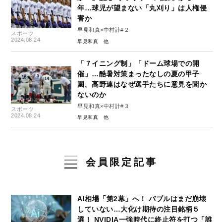
年…球児が望まない「丸刈り」は人権侵
害か
早見和真×中村計#２
スポーツ
2024.08.24
早見和真
「７イニング制」「ドーム球場での開
催」…酷暑対策まったなしの夏の甲子
園。高野連はなぜ選手たちに意見を聞か
ないのか
早見和真×中村計#３
スポーツ
2024.08.24
早見和真
会員限定記事
AI相場「第2幕」へ！ バブルはまだ崩壊
していない…大化け期待の注目銘柄５
選！ NVIDIA一強時代に終止符を打つ「誰