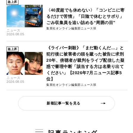
急上昇
〈40度超でも休めない〉「コンビニに寄
るだけで苦情」「日陰で休むとサボり」
ごみ収集員を追い詰める“周囲の目”
集英社オンライン編集部ニュース班
ニュース
2026.08.05
《ライバー刺殺》「まだ動くんだ…」と
急上昇
犯行後に被害者の頭を蹴った被告に求刑
20年、傍聴者が裁判をライブ配信した疑
惑で審理中断「該当する方は名乗り出て
ください」【2026年7月ニュース記事5
ニュース
位】
2026.08.05
集英社オンライン編集部ニュース班
新着記事一覧を見る