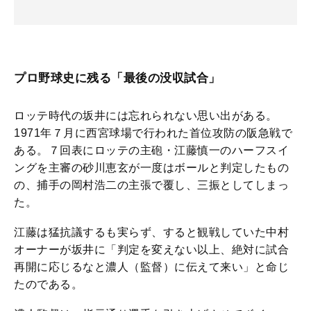
プロ野球史に残る「最後の没収試合」
ロッテ時代の坂井には忘れられない思い出がある。
1971年７月に西宮球場で行われた首位攻防の阪急戦で
ある。７回表にロッテの主砲・江藤慎一のハーフスイ
ングを主審の砂川恵玄が一度はボールと判定したもの
の、捕手の岡村浩二の主張で覆し、三振としてしまっ
た。
江藤は猛抗議するも実らず、すると観戦していた中村
オーナーが坂井に「判定を変えない以上、絶対に試合
再開に応じるなと濃人（監督）に伝えて来い」と命じ
たのである。