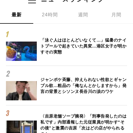
最新
24時間
週間
月間
「泳ぐ人はほとんどいなくて…」猛暑のナイ
トプールで起きていた異変…港区女子が明か
すその実態
ジャンポケ斉藤、抑えられない性欲とギャン
ブル欲…粗品の「俺なんとかしますから」発
言の背景とシソンヌ長谷川の涙のワケ
〈吉原老舗ソープ摘発〉「刑事告発したのは
私です」内部通報した元従業員が明かす“そ
の後”と激震の吉原「次はどの店がやられる