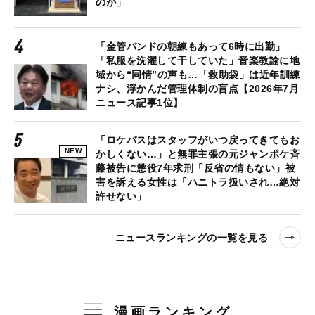
のか」
「金管バンドの朝練もあって6時に出勤」
「私服を洗濯して干していた」音楽教諭に地
域から“同情”の声も…「救助袋」は近年訓練
ナシ、浮かんだ管理体制の盲点【2026年7月
ニュース記事1位】
「ロケバスはスタッフがいつ戻ってきてもお
NEW
かしくない…」と無罪主張の元ジャンポケ斉
藤被告に懲役7年求刑「反省の情もない」被
害を訴える女性は「ハニトラ扱いされ…絶対
許せない」
ニュースランキングの一覧を見る
漫画ランキング