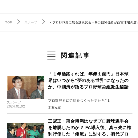
TOP
スポーツ
＜プロ野球史に残る没収試合＞暴力団関係者が西宮球場の窓ガ
関連記事
「１年活躍すれば、年俸１億円」日本球
界はいつから“夢のある世界”になったの
か。中畑清が語るプロ野球労組誕生秘話
プロ野球界に労組をつくった男たち#１
スポーツ
2024.01.02
木村元彦
三冠王・落合博満はなぜプロ野球選手会
を離脱したのか？ FA導入後、真っ先に権
利行使した「俺流」に対する、初代プロ