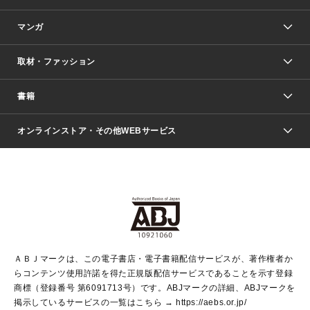
マンガ
取材・ファッション
少年マンガ
週刊少年ジャンプ
書籍
ファッション・美容
青年マンガ
ジャンプSQ.
Seventeen
週刊ヤングジャンプ
オンラインストア・その他WEBサービス
文芸・文庫・総合
芸能・情報・スポーツ
少女マンガ
Vジャンプ
non-no Web
ヤングジャンプ定期購読デジタル
すばる
Myojo
オンラインストア
りぼん
学芸・ノンフィクション・新書
最強ジャンプ
女性マンガ
@BAILA
ヤンジャン＋
小説すばる
週プレNEWS
マーガレット
集英社OTOコンテンツ
集英社 学芸編集部
少年ジャンプ＋
その他WEBサービス
クッキー
ライトノベル・ノベライズ
MAQUIA ONLINE
となりのヤングジャンプ
集英社 文芸ステーション
週プレ グラジャパ！
別冊マーガレット
SHUEISHA MANGA-ART HERITAGE
集英社 ビジネス書
ゼブラック
ココハナ
SHUEISHA ADNAVI
SPUR.JP
集英社Webマガジン Cobalt
グランドジャンプ
web 集英社文庫
キッズ
web Sportiva
マンガMee
ジャンプキャラクターズストア
集英社新書
ジャンプルーキー！
月刊オフィスユー
ＡＢＪマークは、この電子書店・電子書籍配信サービスが、著作権者か
EDITOR'S LAB
LEE
集英社オレンジ文庫
ウルトラジャンプ
青春と読書
パラスポ＋！
らコンテンツ使用許諾を得た正規版配信サービスであることを示す登録
集英社みらい文庫
リマコミ＋
HAPPY PLUS STORE
集英社新書プラス
ジャンプTOON
商標（登録番号 第6091713号）です。ABJマークの詳細、ABJマークを
Marisol
シフォン文庫
アジア人物史
S-KIDS.LAND
マンガMeets
掲示しているサービスの一覧はこちら →
https://aebs.or.jp/
shueisha vox
よみタイ
S-MANGA