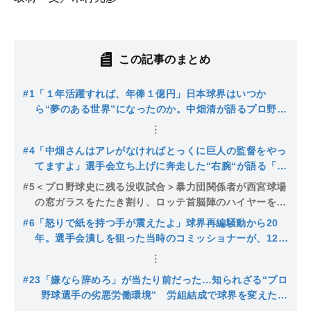
この記事のまとめ
#1
「１年活躍すれば、年俸１億円」日本球界はいつか
ら“夢のある世界”になったのか。中畑清が語るプロ野球
労組誕生秘話
#4
「中畑さんはアレがなければとっくに巨人の監督をやっ
てますよ」選手会立ち上げに奔走した“右腕“が語る「中
畑流」と「落合オレ流」それぞれの志
#5
＜プロ野球史に残る没収試合＞暴力団関係者が西宮球場
の窓ガラスをたたき割り、ロッテ首脳陣のハイヤーを追
いかけ回し…球界の表とウラを知り尽くした男が振り返
#6
「怒りで紙を持つ手が震えたよ」球界再編騒動から20
る「1971年 阪急―ロッテ戦」
年。選手会潰しを狙った当時のコミッショナーが、12球
団のオーナーたちに送っていた驚愕のマル秘文書【坂井
保之】
#23
「嫌なら辞めろ」が当たり前だった…知られざる“プロ
野球選手の劣悪労働環境” 労組結成で球界を変えた舞
台裏〈中畑清×大椿裕子対談〉