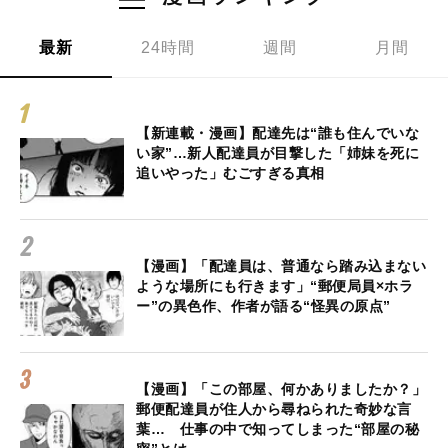
最新
24時間
週間
月間
【新連載・漫画】配達先は“誰も住んでいな
い家”…新人配達員が目撃した「姉妹を死に
追いやった」むごすぎる真相
【漫画】「配達員は、普通なら踏み込まない
ような場所にも行きます」“郵便局員×ホラ
ー”の異色作、作者が語る“怪異の原点”
【漫画】「この部屋、何かありましたか？」
郵便配達員が住人から尋ねられた奇妙な言
葉… 仕事の中で知ってしまった“部屋の秘