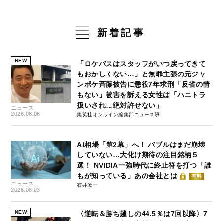
新着記事
NEW
「ロケバスはスタッフがいつ戻ってきて
もおかしくない…」と無罪主張の元ジャ
ンポケ斉藤被告に懲役7年求刑「反省の情
もない」被害を訴える女性は「ハニトラ
扱いされ…絶対許せない」
ニュース
2026.08.06
集英社オンライン編集部ニュース班
AI相場「第2幕」へ！ バブルはまだ崩壊
していない…大化け期待の注目銘柄５
選！ NVIDIA一強時代に終止符を打つ「誰
もが知っている」あの会社とは
有料
ニュース
石井僚一
2026.08.03
NEW
〈逆転＆勝ち越しの44.5％は7回以降〉7