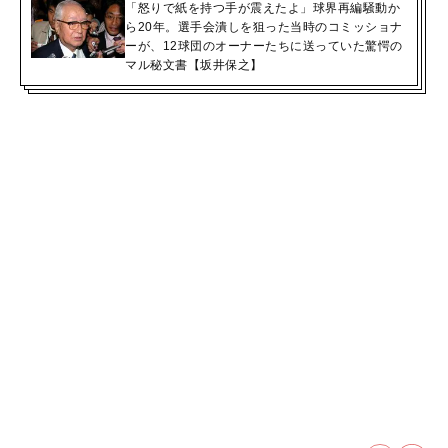
「怒りで紙を持つ手が震えたよ」球界再編騒動か
ら20年。選手会潰しを狙った当時のコミッショナ
ーが、12球団のオーナーたちに送っていた驚愕の
マル秘文書【坂井保之】