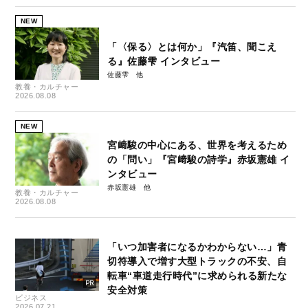
NEW
「〈保る〉とは何か」『汽笛、聞こえ
る』佐藤雫 インタビュー
佐藤雫
教養・カルチャー
2026.08.08
NEW
宮﨑駿の中心にある、世界を考えるため
の「問い」『宮﨑駿の詩学』赤坂憲雄 イ
ンタビュー
赤坂憲雄
教養・カルチャー
2026.08.08
「いつ加害者になるかわからない…」青
切符導入で増す大型トラックの不安、自
転車“車道走行時代”に求められる新たな
安全対策
ビジネス
2026.07.21