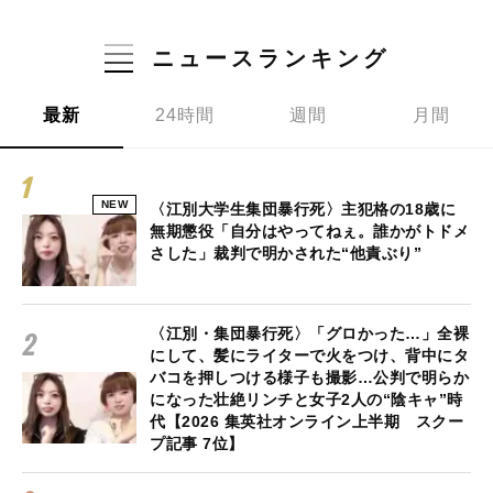
ニュースランキング
最新
24時間
週間
月間
NEW
〈江別大学生集団暴行死〉主犯格の18歳に
無期懲役「自分はやってねぇ。誰かがトドメ
さした」裁判で明かされた“他責ぶり”
〈江別・集団暴行死〉「グロかった…」全裸
にして、髪にライターで火をつけ、背中にタ
バコを押しつける様子も撮影…公判で明らか
になった壮絶リンチと女子2人の“陰キャ”時
代【2026 集英社オンライン上半期 スクー
プ記事 7位】