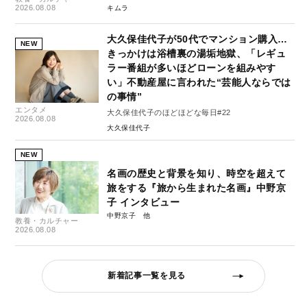
2026.08.08
キムラ
大久保佳代子が50代でマンション購入…
NEW
きっかけは浴槽裏の湯垢地獄、「レギュ
ラー番組が多いほどローンを組みやす
い」不動産屋に言われた“芸能人ならでは
の事情”
エンタメ
大久保佳代子のほどほどな毎日#22
2026.08.08
大久保佳代子
NEW
名画の歴史と背景を知り、時空を超えて
旅をする『旅から生まれた名画』中野京
子 インタビュー
中野京子
教養・カルチャー
2026.08.08
新着記事一覧を見る