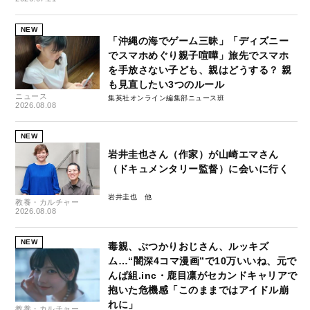
NEW
「沖縄の海でゲーム三昧」「ディズニー
でスマホめぐり親子喧嘩」旅先でスマホ
を手放さない子ども、親はどうする？ 親
も見直したい3つのルール
ニュース
集英社オンライン編集部ニュース班
2026.08.08
NEW
岩井圭也さん（作家）が山崎エマさん
（ドキュメンタリー監督）に会いに行く
岩井圭也
教養・カルチャー
2026.08.08
NEW
毒親、ぶつかりおじさん、ルッキズ
ム…“闇深4コマ漫画”で10万いいね、元で
んぱ組.inc・鹿目凛がセカンドキャリアで
抱いた危機感「このままではアイドル崩
れに」
教養・カルチャー