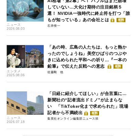
AI相場「第2幕」へ！ バブルはまだ崩壊
していない…大化け期待の注目銘柄５
選！ NVIDIA一強時代に終止符を打つ「誰
もが知っている」あの会社とは
有料
ニュース
石井僚一
2026.08.03
「あの時、広島の人たちは、もっと熱か
ったのでしょうね」美空ひばりのつぶや
きに込められた平和への祈り…『一本の
鉛筆』で伝えた反戦への意志
有料
エンタメ
佐藤剛
2025.08.06
「日経に紹介してほしい」が合言葉に…
新聞社の“記者流出ドミノ”が止まらな
い 「TikToker化まで求められた」現場
記者から不満続出
有料
ニュース
集英社オンライン編集部ニュース班
2026.07.18