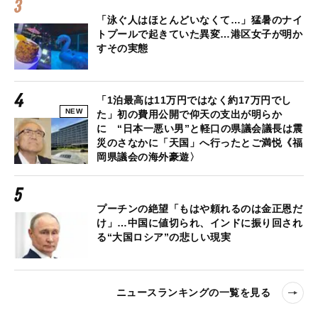
「泳ぐ人はほとんどいなくて…」猛暑のナイ
トプールで起きていた異変…港区女子が明か
すその実態
「1泊最高は11万円ではなく約17万円でし
NEW
た」初の費用公開で仰天の支出が明らか
に “日本一悪い男”と軽口の県議会議長は震
災のさなかに「天国」へ行ったとご満悦《福
岡県議会の海外豪遊〉
プーチンの絶望「もはや頼れるのは金正恩だ
け」…中国に値切られ、インドに振り回され
る“大国ロシア”の悲しい現実
ニュースランキングの一覧を見る