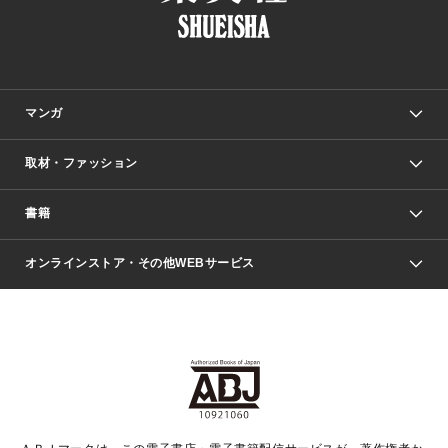
マンガ
取材・ファッション
少年マンガ
週刊少年ジャンプ
書籍
ファッション・美容
青年マンガ
ジャンプSQ.
Seventeen
週刊ヤングジャンプ
オンラインストア・その他WEBサービス
文芸・文庫・総合
芸能・情報・スポーツ
少女マンガ
Vジャンプ
non-no Web
ヤングジャンプ定期購読デジタル
すばる
Myojo
オンラインストア
りぼん
学芸・ノンフィクション・新書
最強ジャンプ
女性マンガ
@BAILA
ヤンジャン＋
小説すばる
週プレNEWS
マーガレット
集英社OTOコンテンツ
集英社 学芸編集部
少年ジャンプ＋
その他WEBサービス
クッキー
ライトノベル・ノベライズ
MAQUIA ONLINE
となりのヤングジャンプ
集英社 文芸ステーション
週プレ グラジャパ！
別冊マーガレット
SHUEISHA MANGA-ART HERITAGE
集英社 ビジネス書
ゼブラック
ココハナ
SHUEISHA ADNAVI
SPUR.JP
集英社Webマガジン Cobalt
グランドジャンプ
web 集英社文庫
キッズ
web Sportiva
マンガMee
ジャンプキャラクターズストア
集英社新書
ジャンプルーキー！