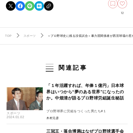
12
TOP
スポーツ
＜プロ野球史に残る没収試合＞暴力団関係者が西宮球場の窓ガ
関連記事
「１年活躍すれば、年俸１億円」日本球
界はいつから“夢のある世界”になったの
か。中畑清が語るプロ野球労組誕生秘話
プロ野球界に労組をつくった男たち#１
スポーツ
2024.01.02
木村元彦
三冠王・落合博満はなぜプロ野球選手会