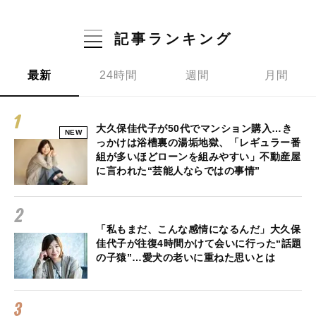
記事ランキング
最新
24時間
週間
月間
大久保佳代子が50代でマンション購入…き
NEW
っかけは浴槽裏の湯垢地獄、「レギュラー番
組が多いほどローンを組みやすい」不動産屋
に言われた“芸能人ならではの事情”
「私もまだ、こんな感情になるんだ」大久保
佳代子が往復4時間かけて会いに行った“話題
の子猿”…愛犬の老いに重ねた思いとは