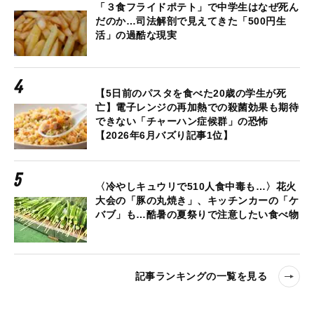
「３食フライドポテト」で中学生はなぜ死ん
だのか…司法解剖で見えてきた「500円生
活」の過酷な現実
【5日前のパスタを食べた20歳の学生が死
亡】電子レンジの再加熱での殺菌効果も期待
できない「チャーハン症候群」の恐怖
【2026年6月バズり記事1位】
〈冷やしキュウリで510人食中毒も…〉花火
大会の「豚の丸焼き」、キッチンカーの「ケ
バブ」も…酷暑の夏祭りで注意したい食べ物
記事ランキングの一覧を見る