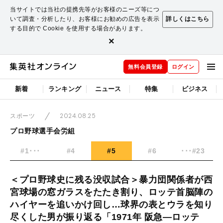
当サイトでは当社の提携先等がお客様のニーズ等につ
いて調査・分析したり、お客様にお勧めの広告を表示
詳しくはこちら
する目的で Cookie を使用する場合があります。
×
無料会員登録
ログイン
新着
ランキング
ニュース
特集
ビジネス
2024.08.25
スポーツ
プロ野球選手会労組
#1･･･
#4
#5
#6
･･･#23
＜プロ野球史に残る没収試合＞暴力団関係者が西
宮球場の窓ガラスをたたき割り、ロッテ首脳陣の
ハイヤーを追いかけ回し…球界の表とウラを知り
尽くした男が振り返る「1971年 阪急―ロッテ