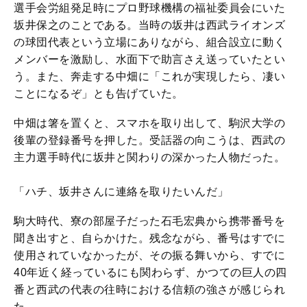
選手会労組発足時にプロ野球機構の福祉委員会にいた
坂井保之のことである。当時の坂井は西武ライオンズ
の球団代表という立場にありながら、組合設立に動く
メンバーを激励し、水面下で助言さえ送っていたとい
う。また、奔走する中畑に「これが実現したら、凄い
ことになるぞ」とも告げていた。
中畑は箸を置くと、スマホを取り出して、駒沢大学の
後輩の登録番号を押した。受話器の向こうは、西武の
主力選手時代に坂井と関わりの深かった人物だった。
「ハチ、坂井さんに連絡を取りたいんだ」
駒大時代、寮の部屋子だった石毛宏典から携帯番号を
聞き出すと、自らかけた。残念ながら、番号はすでに
使用されていなかったが、その振る舞いから、すでに
40年近く経っているにも関わらず、かつての巨人の四
番と西武の代表の往時における信頼の強さが感じられ
た。