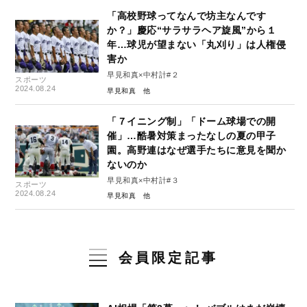
「高校野球ってなんで坊主なんです
か？」慶応“サラサラヘア旋風”から１
年…球児が望まない「丸刈り」は人権侵
害か
早見和真×中村計#２
スポーツ
2024.08.24
早見和真
「７イニング制」「ドーム球場での開
催」…酷暑対策まったなしの夏の甲子
園。高野連はなぜ選手たちに意見を聞か
ないのか
早見和真×中村計#３
スポーツ
2024.08.24
早見和真
会員限定記事