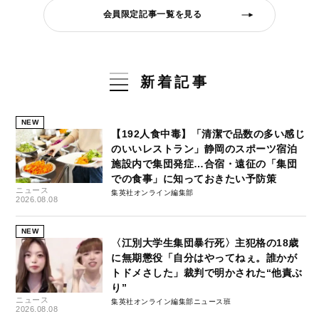
会員限定記事一覧を見る
新着記事
NEW
【192人食中毒】「清潔で品数の多い感じ
のいいレストラン」静岡のスポーツ宿泊
施設内で集団発症…合宿・遠征の「集団
での食事」に知っておきたい予防策
ニュース
集英社オンライン編集部
2026.08.08
NEW
〈江別大学生集団暴行死〉主犯格の18歳
に無期懲役「自分はやってねぇ。誰かが
トドメさした」裁判で明かされた“他責ぶ
り”
ニュース
集英社オンライン編集部ニュース班
2026.08.08