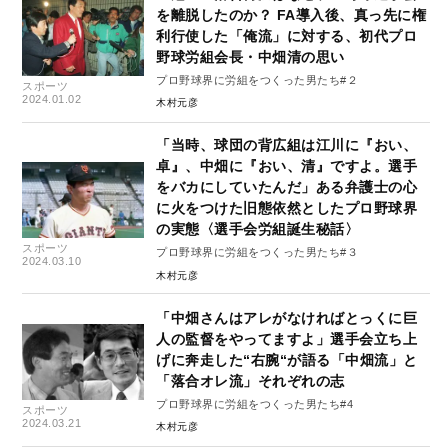
を離脱したのか？ FA導入後、真っ先に権
利行使した「俺流」に対する、初代プロ
野球労組会長・中畑清の思い
プロ野球界に労組をつくった男たち#２
スポーツ
2024.01.02
木村元彦
「当時、球団の背広組は江川に『おい、
卓』、中畑に『おい、清』ですよ。選手
をバカにしていたんだ」ある弁護士の心
に火をつけた旧態依然としたプロ野球界
の実態〈選手会労組誕生秘話〉
スポーツ
プロ野球界に労組をつくった男たち#３
2024.03.10
木村元彦
「中畑さんはアレがなければとっくに巨
人の監督をやってますよ」選手会立ち上
げに奔走した“右腕“が語る「中畑流」と
「落合オレ流」それぞれの志
プロ野球界に労組をつくった男たち#4
スポーツ
2024.03.21
木村元彦