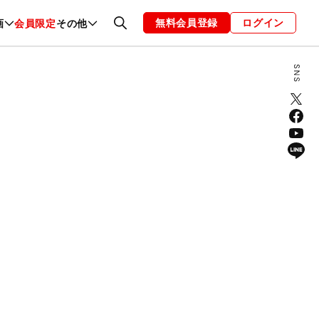
無料会員登録
ログイン
画
会員限定
その他
ファッション
恋愛・結婚
編集部
お知らせ