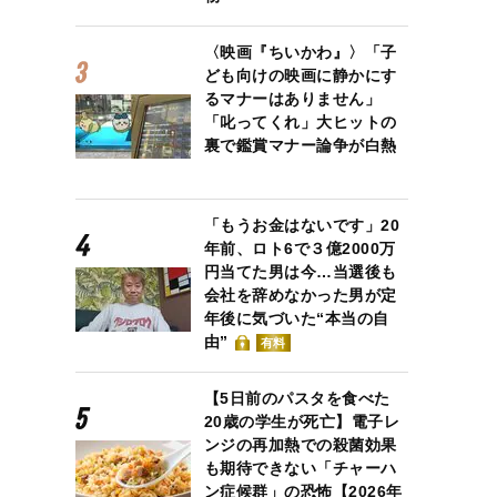
〈映画『ちいかわ』〉「子
ども向けの映画に静かにす
るマナーはありません」
「叱ってくれ」大ヒットの
裏で鑑賞マナー論争が白熱
「もうお金はないです」20
年前、ロト6で３億2000万
円当てた男は今…当選後も
会社を辞めなかった男が定
年後に気づいた“本当の自
由”
有料
【5日前のパスタを食べた
20歳の学生が死亡】電子レ
ンジの再加熱での殺菌効果
も期待できない「チャーハ
ン症候群」の恐怖【2026年