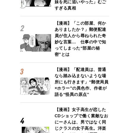
妹を死に追いやった」むご
すぎる真相
【漫画】「この部屋、何か
ありましたか？」郵便配達
員が住人から尋ねられた奇
妙な言葉… 仕事の中で知
ってしまった“部屋の秘
密”とは
【漫画】「配達員は、普通
なら踏み込まないような場
所にも行きます」“郵便局員
×ホラー”の異色作、作者が
語る“怪異の原点”
【漫画】女子高生が恋した
CDショップで働く素敵なお
にーさんは、男ではなく同
じクラスの女子高生。洋楽