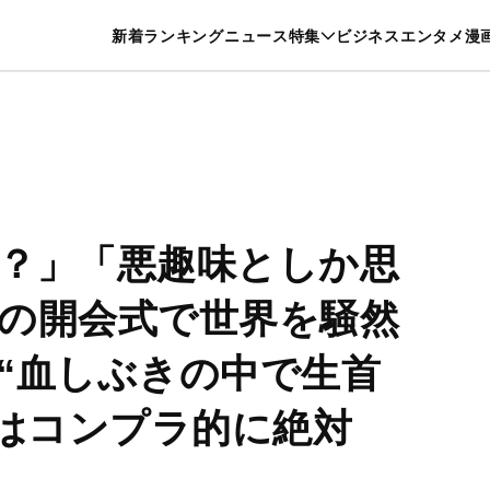
特集一覧を見る
漫画一覧を見る
新着
ランキング
ニュース
特集
ビジネス
エンタメ
漫
養・カルチャー
暮らし
スポーツ
ヘルスケア
美容
グルメ
？」「悪趣味としか思
の開会式で世界を騒然
“血しぶきの中で生首
ではコンプラ的に絶対