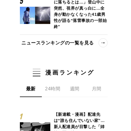
に落ちるとは…」登山中に
突然、視界が真っ白に…全
身が動かなくなった41歳男
性が語る“落雷事故の一部始
終”
ニュースランキングの一覧を見る
漫画ランキング
最新
24時間
週間
月間
【新連載・漫画】配達先
は“誰も住んでいない家”…
新人配達員が目撃した「姉