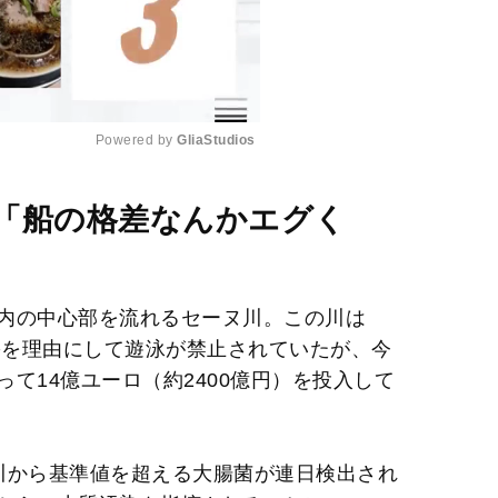
Powered by 
GliaStudios
M
「船の格差なんかエグく
u
t
e
内の中心部を流れるセーヌ川。この川は
害を理由にして遊泳が禁止されていたが、今
て14億ユーロ（約2400億円）を投入して
川から基準値を超える大腸菌が連日検出され