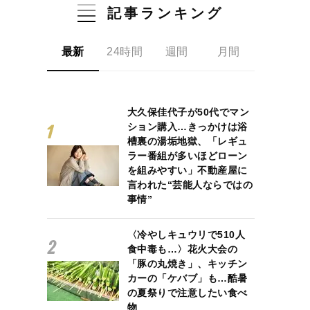
記事ランキング
最新
24時間
週間
月間
大久保佳代子が50代でマン
ション購入…きっかけは浴
槽裏の湯垢地獄、「レギュ
ラー番組が多いほどローン
を組みやすい」不動産屋に
言われた“芸能人ならではの
事情”
〈冷やしキュウリで510人
食中毒も…〉花火大会の
「豚の丸焼き」、キッチン
カーの「ケバブ」も…酷暑
の夏祭りで注意したい食べ
物