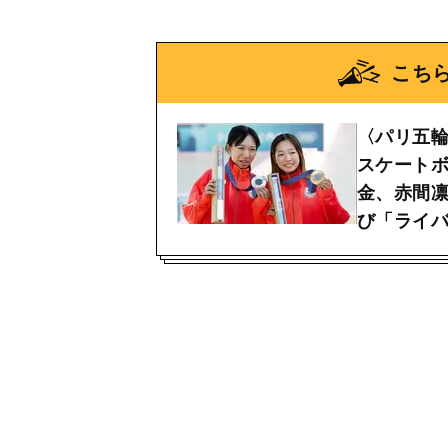
こち
〈パリ五輪
スケート
金、赤間
び「ライ