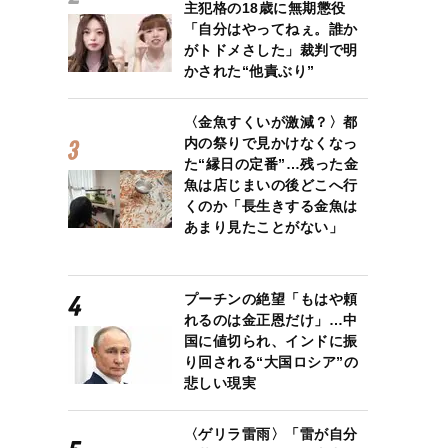
主犯格の18歳に無期懲役
「自分はやってねぇ。誰か
がトドメさした」裁判で明
かされた“他責ぶり”
〈金魚すくいが激減？〉都
内の祭りで見かけなくなっ
た“縁日の定番”…残った金
魚は店じまいの後どこへ行
くのか「長生きする金魚は
あまり見たことがない」
プーチンの絶望「もはや頼
れるのは金正恩だけ」…中
国に値切られ、インドに振
り回される“大国ロシア”の
悲しい現実
〈ゲリラ雷雨〉「雷が自分