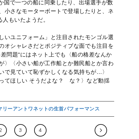
4か国で一つの船に同乗したり、出場選手が数
、小さなモーターボートで登場したりと、ネ
る人もいたようだ。
しいユニフォーム」と注目されたモンゴル選
のオシャレさだとポジティブな面でも注目を
格差問題”にはネット上でも〈船の格差なんか
が〉〈小さい船が工作船とか難民船とか言わ
いで見ていて恥ずかしくなる気持ちが…〉
ってほしい そうだよな？ な？〉など動揺
マリーアントワネットの生首パフォーマンス
2
3
4