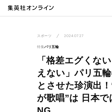
教
2024.07.27
スポーツ
特集
パリ五輪
「格差エグくない
えない」パリ五輪
とさせた珍演出！
が歌唱”は 日本
NG