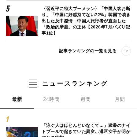
〈習近平に特大ブーメラン〉「中国人客お断
り」「中国に好感持てない72%」韓国で噴き
出した反中感情…中国人旅行者が直面した
「政治的摩擦」の正体【2026年7月バズり記
事1位】
記事ランキングの一覧を見る
ニュースランキング
最新
24時間
週間
月間
「泳ぐ人はほとんどいなくて…」猛暑のナイ
トプールで起きていた異変…港区女子が明か