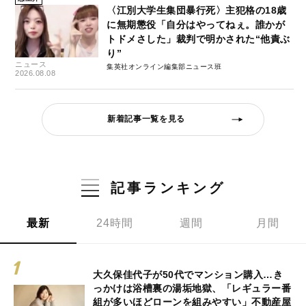
〈江別大学生集団暴行死〉主犯格の18歳
に無期懲役「自分はやってねぇ。誰かが
トドメさした」裁判で明かされた“他責ぶ
り”
ニュース
集英社オンライン編集部ニュース班
2026.08.08
新着記事一覧を見る
記事ランキング
最新
24時間
週間
月間
大久保佳代子が50代でマンション購入…き
っかけは浴槽裏の湯垢地獄、「レギュラー番
組が多いほどローンを組みやすい」不動産屋