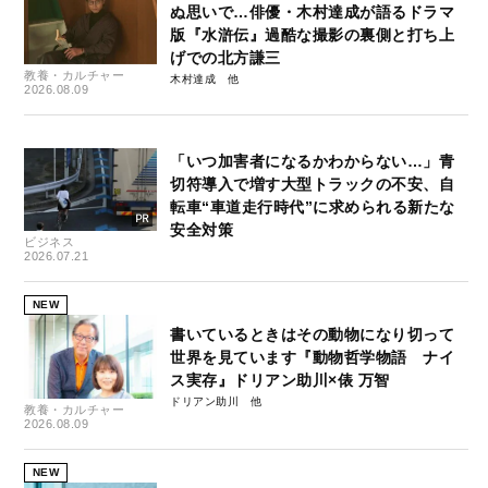
ぬ思いで…俳優・木村達成が語るドラマ
版『水滸伝』過酷な撮影の裏側と打ち上
げでの北方謙三
教養・カルチャー
木村達成
2026.08.09
「いつ加害者になるかわからない…」青
切符導入で増す大型トラックの不安、自
転車“車道走行時代”に求められる新たな
安全対策
ビジネス
2026.07.21
NEW
書いているときはその動物になり切って
世界を見ています『動物哲学物語 ナイ
ス実存』ドリアン助川×俵 万智
ドリアン助川
教養・カルチャー
2026.08.09
NEW