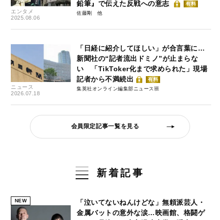
鉛筆』で伝えた反戦への意志
有料
エンタメ
佐藤剛
2025.08.06
「日経に紹介してほしい」が合言葉に…
新聞社の“記者流出ドミノ”が止まらな
い 「TikToker化まで求められた」現場
記者から不満続出
有料
ニュース
集英社オンライン編集部ニュース班
2026.07.18
会員限定記事一覧を見る
新着記事
NEW
「泣いてないねんけどな」無頼派芸人・
金属バットの意外な涙…映画館、格闘ゲ