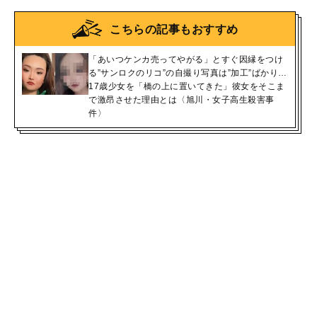
こちらの記事もおすすめ
「あいつケンカ売ってやがる」とすぐ因縁をつけ
る”サンロクのリコ”の自撮り写真は”加工”ばかり…
17歳少女を「橋の上に置いてきた」彼女をそこま
で激昂させた理由とは〈旭川・女子高生殺害事
件〉