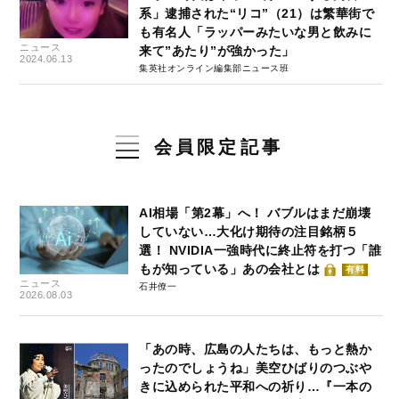
系」逮捕された“リコ”（21）は繁華街で
も有名人「ラッパーみたいな男と飲みに
ニュース
来て”あたり”が強かった」
2024.06.13
集英社オンライン編集部ニュース班
会員限定記事
AI相場「第2幕」へ！ バブルはまだ崩壊
していない…大化け期待の注目銘柄５
選！ NVIDIA一強時代に終止符を打つ「誰
もが知っている」あの会社とは
有料
ニュース
石井僚一
2026.08.03
「あの時、広島の人たちは、もっと熱か
ったのでしょうね」美空ひばりのつぶや
きに込められた平和への祈り…『一本の