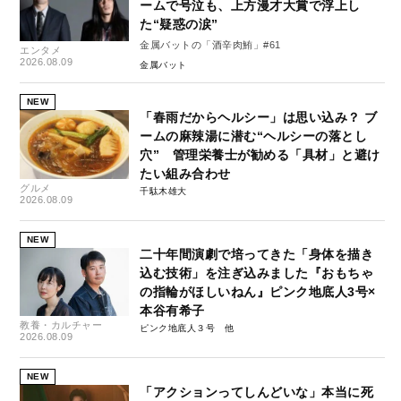
ームで号泣も、上方漫才大賞で浮上し
た“疑惑の涙”
金属バットの「酒辛肉鮪」#61
エンタメ
2026.08.09
金属バット
NEW
「春雨だからヘルシー」は思い込み？ ブ
ームの麻辣湯に潜む“ヘルシーの落とし
穴” 管理栄養士が勧める「具材」と避け
たい組み合わせ
グルメ
千駄木雄大
2026.08.09
NEW
二十年間演劇で培ってきた「身体を描き
込む技術」を注ぎ込みました『おもちゃ
の指輪がほしいねん』ピンク地底人3号×
本谷有希子
教養・カルチャー
ピンク地底人３号
2026.08.09
NEW
「アクションってしんどいな」本当に死