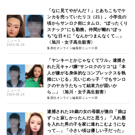
「なに見てやがんだ！」とあちこちでケ
ンカを売っていたリコ（21）。小学生の
頃からサンロク街にタムロ、“ぼったくり
スナック”にも勤務。仲間が離れ“ぼっ
ち”な日々に「なんかつまんなくて…」
ニュース
〈旭川・女子高生殺害〉
2024.06.16
集英社オンライン編集部ニュース班
「ヤンキーとかじゃなくてワル」逮捕さ
れた元キャバ嬢“サンロクのリコ”は「本
人が嫌がる身体的なコンプレックスを執
拗にいじる」元いじめっ子「でもサンロ
クのヤカラたちって結束力が固いか
ニュース
ら…」〈旭川・女子高生殺害〉
2024.06.15
集英社オンライン編集部ニュース班
逮捕された19歳の女の母親が激白「娘は
ずっと寂しかったんだと思う」「入れ墨
を入れた男の子を家に連れこむようにな
って…」「小さい頃は優しい子だった」