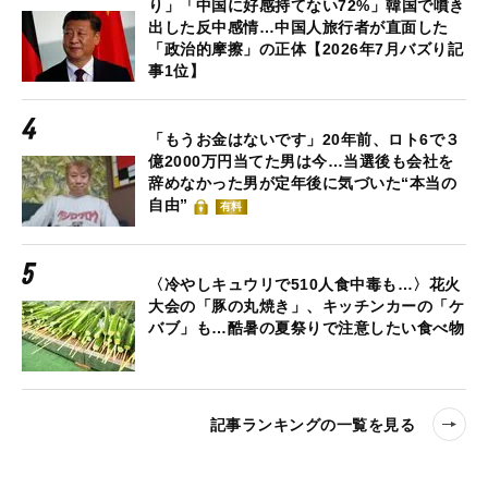
り」「中国に好感持てない72%」韓国で噴き
出した反中感情…中国人旅行者が直面した
「政治的摩擦」の正体【2026年7月バズり記
事1位】
「もうお金はないです」20年前、ロト6で３
億2000万円当てた男は今…当選後も会社を
辞めなかった男が定年後に気づいた“本当の
自由”
有料
〈冷やしキュウリで510人食中毒も…〉花火
大会の「豚の丸焼き」、キッチンカーの「ケ
バブ」も…酷暑の夏祭りで注意したい食べ物
記事ランキングの一覧を見る