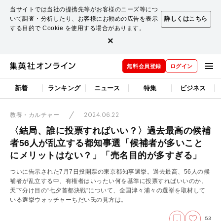
当サイトでは当社の提携先等がお客様のニーズ等につ
いて調査・分析したり、お客様にお勧めの広告を表示
詳しくはこちら
する目的で Cookie を使用する場合があります。
×
無料会員登録
ログイン
新着
ランキング
ニュース
特集
ビジネス
2024.06.22
教養・カルチャー
〈結局、誰に投票すればいい？〉過去最高の候補
者56人が乱立する都知事選「候補者が多いこと
にメリットはない？」「売名目的が多すぎる」
ついに告示された7月7日投開票の東京都知事選挙。過去最高、56人の候
補者が乱立する中、有権者はいったい何を基準に投票すればいいのか。
天下分け目の“七夕首都決戦”について、全国津々浦々の選挙を取材して
いる選挙ウォッチャーちだい氏の見方は。
53