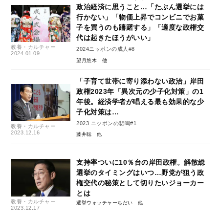
政治経済に思うこと…「たぶん選挙には
行かない」「物価上昇でコンビニでお菓
子を買うのも躊躇する」「適度な政権交
代は起きたほうがいい」
教養・カルチャー
2024ニッポンの成人#8
2024.01.09
望月悠木
「子育て世帯に寄り添わない政治」岸田
政権2023年「異次元の少子化対策」の1
年後。経済学者が唱える最も効果的な少
子化対策は…
2023 ニッポンの悲鳴#1
教養・カルチャー
2023.12.16
藤井聡
支持率ついに10％台の岸田政権。解散総
選挙のタイミングはいつ…野党が狙う政
権交代の秘策として切りたいジョーカー
とは
教養・カルチャー
選挙ウォッチャーちだい
2023.12.17