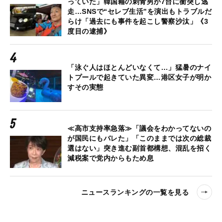
っていた」韓国籍の刺青男が7台に衝突し逃
走…SNSで“セレブ生活”を演出もトラブルだ
らけ「過去にも事件を起こし警察沙汰」《3
度目の逮捕》
「泳ぐ人はほとんどいなくて…」猛暑のナイ
トプールで起きていた異変…港区女子が明か
すその実態
≪高市支持率急落≫「議会をわかってないの
が国民にもバレた」「このままでは次の総裁
選はない」突き進む副首都構想、混乱を招く
減税案で党内からもため息
ニュースランキングの一覧を見る