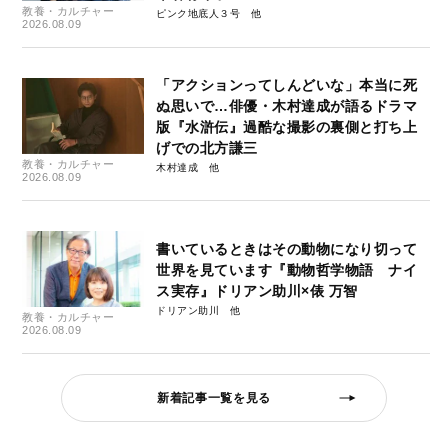
教養・カルチャー
ピンク地底人３号
2026.08.09
「アクションってしんどいな」本当に死
ぬ思いで…俳優・木村達成が語るドラマ
版『水滸伝』過酷な撮影の裏側と打ち上
げでの北方謙三
教養・カルチャー
木村達成
2026.08.09
書いているときはその動物になり切って
世界を見ています『動物哲学物語 ナイ
ス実存』ドリアン助川×俵 万智
ドリアン助川
教養・カルチャー
2026.08.09
新着記事一覧を見る