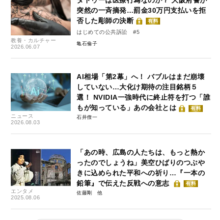
タトゥーは医療行為なのか？ 大阪府警が
突然の一斉摘発…罰金30万円支払いを拒
否した彫師の決断
有料
はじめての公共訴訟 #5
教養・カルチャー
亀石倫子
2026.06.07
AI相場「第2幕」へ！ バブルはまだ崩壊
していない…大化け期待の注目銘柄５
選！ NVIDIA一強時代に終止符を打つ「誰
もが知っている」あの会社とは
有料
ニュース
石井僚一
2026.08.03
「あの時、広島の人たちは、もっと熱か
ったのでしょうね」美空ひばりのつぶや
きに込められた平和への祈り…『一本の
鉛筆』で伝えた反戦への意志
有料
エンタメ
佐藤剛
2025.08.06