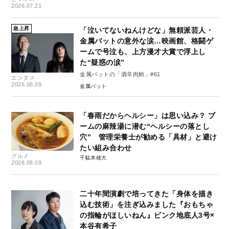
2026.07.21
急上昇
「泣いてないねんけどな」無頼派芸人・
金属バットの意外な涙…映画館、格闘ゲ
ームで号泣も、上方漫才大賞で浮上し
た“疑惑の涙”
金属バットの「酒辛肉鮪」#61
エンタメ
2026.08.09
金属バット
「春雨だからヘルシー」は思い込み？ ブ
ームの麻辣湯に潜む“ヘルシーの落とし
穴” 管理栄養士が勧める「具材」と避け
たい組み合わせ
グルメ
千駄木雄大
2026.08.09
二十年間演劇で培ってきた「身体を描き
込む技術」を注ぎ込みました『おもちゃ
の指輪がほしいねん』ピンク地底人3号×
本谷有希子