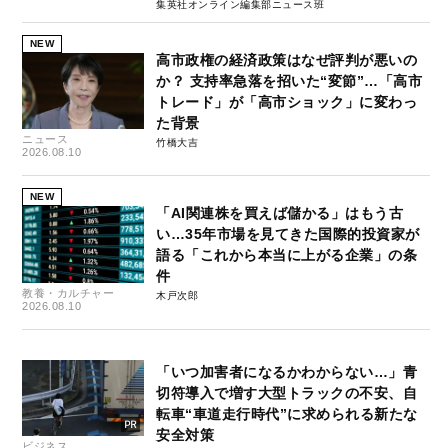
集英社オンライン編集部ニュース班
NEW
高市政権の経済政策はなぜ評判が悪いの
か？ 支持率急落を招いた“変節”…「高市
トレード」が「高市ショック」に変わっ
た背景
ニュース
竹橋大吉
2026.08.10
NEW
「AI関連株を買えば儲かる」はもう古
い…35年市場を見てきた国際的投資家が
語る「これから本当に上がる企業」の条
件
教養・カルチャー
木戸次郎
2026.08.10
「いつ加害者になるかわからない…」青
切符導入で増す大型トラックの不安、自
転車“車道走行時代”に求められる新たな
安全対策
ビジネス