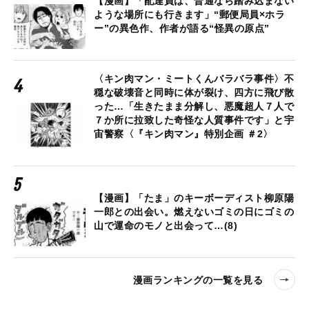
【漫画】「配達員は、普通なら踏み込まない
ような場所にも行きます」“郵便局員×ホラ
ー”の異色作、作者が語る“怪異の原点”
〈キン肉マン・ミートくんバラバラ事件〉不
穏な破壊音と同時に体が裂け、四方に飛び散
った…「生きたまま分解し、悪魔超人７人で
７か所に拉致した奇怪な人質事件です」と宇
宙警察〈『キン肉マン』特別企画 ＃2〉
【漫画】「たま」のキーボーディスト柳原陽
一郎との出会い。燃えないゴミの日にゴミの
山で運命のモノと出会って…(8)
漫画ランキングの一覧を見る