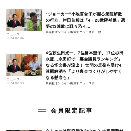
“ジョーカー”小池百合子が握る衆院解散
の行方。岸田首相は「4・28衆院補選」悪
夢の3連敗に戦々恐々…
集英社オンライン編集部ニュース班
ニュース
2024.02.04
4位萩生田光一、7位橋本聖子、17位杉田
水脈…永田町で「裏金議員ランキング」
なる怪文書が流出！ 世間の反発を受け4
派閥解消も「より裏金づくりがしやすく
なる懸念も」
ニュース
2024.02.03
集英社オンライン編集部ニュース班
会員限定記事