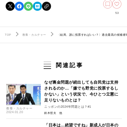
53
TOP
教養・カルチャー
〈結局、誰に投票すればいい？〉過去最高の候補者
関連記事
なぜ裏金問題が続出しても自民党は支持
されるのか…「嫌でも野党に投票するし
かない」という状況で、今ひとつ立憲に
足りないものとは？
ニッポンの2024年問題とは？#1
教養・カルチャー
2024.01.20
鈴木哲夫
「日本は…絶望ですね」新成人が日本の