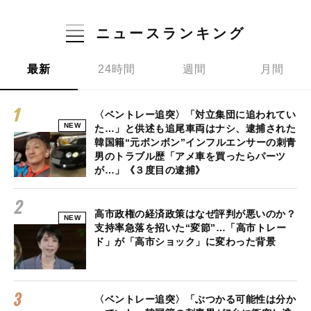
ニュースランキング
最新
24時間
週間
月間
〈ベントレー追突〉「対立集団に追われてい
NEW
た…」と供述も追尾車両はナシ、逮捕された
韓国籍“元ボンボン”インフルエンサーの刺青
男のトラブル歴「アメ車を買ったらパーツ
が…」《３度目の逮捕》
高市政権の経済政策はなぜ評判が悪いのか？
NEW
支持率急落を招いた“変節”…「高市トレー
ド」が「高市ショック」に変わった背景
〈ベントレー追突〉「ぶつかる可能性は分か