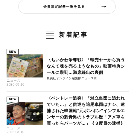
会員限定記事一覧を見る
新着記事
NEW
〈ちいかわ争奪戦〉「転売ヤーから買う
なんて魂を売るようなもの」映画特典シ
ールに殺到…満席続出の裏側
集英社オンライン編集部ニュース班
ニュース
2026.08.10
〈ベントレー追突〉「対立集団に追われ
NEW
ていた…」と供述も追尾車両はナシ、逮
捕された韓国籍“元ボンボン”インフルエ
ンサーの刺青男のトラブル歴「アメ車を
買ったらパーツが…」《３度目の逮捕》
ニュース
2026.08.10