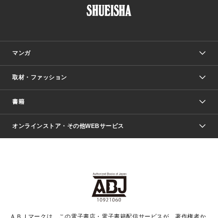
マンガ
取材・ファッション
少年マンガ
週刊少年ジャンプ
書籍
ファッション・美容
青年マンガ
ジャンプSQ.
Seventeen
週刊ヤングジャンプ
オンラインストア・その他WEBサービス
文芸・文庫・総合
芸能・情報・スポーツ
少女マンガ
Vジャンプ
non-no Web
ヤングジャンプ定期購読デジタル
すばる
Myojo
オンラインストア
りぼん
学芸・ノンフィクション・新書
最強ジャンプ
女性マンガ
@BAILA
ヤンジャン＋
小説すばる
週プレNEWS
マーガレット
集英社OTOコンテンツ
集英社 学芸編集部
少年ジャンプ＋
その他WEBサービス
クッキー
ライトノベル・ノベライズ
MAQUIA ONLINE
となりのヤングジャンプ
集英社 文芸ステーション
週プレ グラジャパ！
別冊マーガレット
SHUEISHA MANGA-ART HERITAGE
集英社 ビジネス書
ゼブラック
ココハナ
SHUEISHA ADNAVI
SPUR.JP
集英社Webマガジン Cobalt
グランドジャンプ
web 集英社文庫
キッズ
web Sportiva
マンガMee
ジャンプキャラクターズストア
集英社新書
ジャンプルーキー！
月刊オフィスユー
ＡＢＪマークは、この電子書店・電子書籍配信サービスが、著作権者か
EDITOR'S LAB