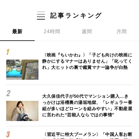
記事ランキング
最新
24時間
週間
月間
〈映画『ちいかわ』〉「子ども向けの映画に
静かにするマナーはありません」「叱ってく
れ」大ヒットの裏で鑑賞マナー論争が白熱
大久保佳代子が50代でマンション購入…き
っかけは浴槽裏の湯垢地獄、「レギュラー番
組が多いほどローンを組みやすい」不動産屋
に言われた“芸能人ならではの事情”
〈習近平に特大ブーメラン〉「中国人客お断