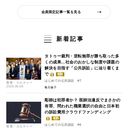
会員限定記事一覧を見る
新着記事
タトゥー裁判・逆転無罪が勝ち取った多
くの成果…社会のおかしな制度や課題の
解決を目指す「公共訴訟」に辿り着くま
で
有料
はじめての公共訴訟 #7
教養・カルチャー
2026.06.09
亀石倫子
彫師は犯罪者か？ 医師法違反でまさかの
有罪、問われた職業選択の自由と日本初
の訴訟費用クラウドファンディング
有料
はじめての公共訴訟 #6
教養・カルチャー