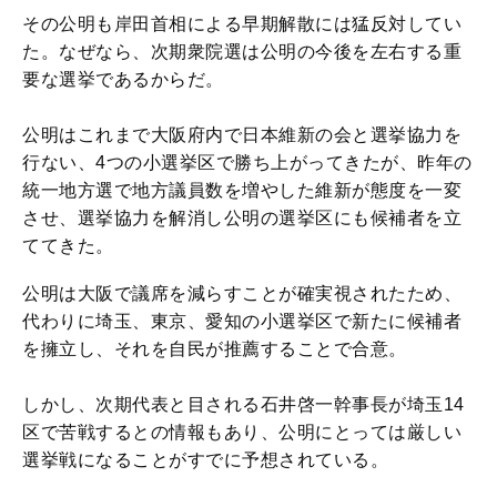
その公明も岸田首相による早期解散には猛反対してい
た。なぜなら、次期衆院選は公明の今後を左右する重
要な選挙であるからだ。
公明はこれまで大阪府内で日本維新の会と選挙協力を
行ない、4つの小選挙区で勝ち上がってきたが、昨年の
統一地方選で地方議員数を増やした維新が態度を一変
させ、選挙協力を解消し公明の選挙区にも候補者を立
ててきた。
公明は大阪で議席を減らすことが確実視されたため、
代わりに埼玉、東京、愛知の小選挙区で新たに候補者
を擁立し、それを自民が推薦することで合意。
しかし、次期代表と目される石井啓一幹事長が埼玉14
区で苦戦するとの情報もあり、公明にとっては厳しい
選挙戦になることがすでに予想されている。