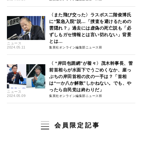
〈また飛び交った〉ラスボス二階俊博氏
に“緊急入院”説…「捜査を避けるための
雲隠れ？」過去には虚偽の死亡説も「必
ずしもガセ情報とは言い切れない」背景
とは…
ニュース
2024.05.11
集英社オンライン編集部ニュース班
〈 “岸田包囲網”が着々〉茂木幹事長、菅
前首相らが水面下でうごめくなか、崖っ
ぷちの岸田首相の次の一手は？「首相
は“一か八か解散”しかねない。でも、や
ったら自民党は終わりだ」
ニュース
2024.05.09
集英社オンライン編集部ニュース班
会員限定記事