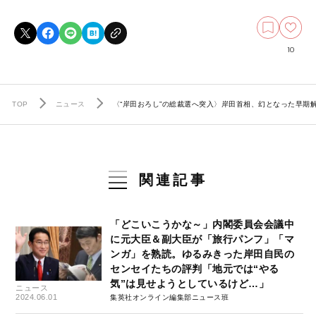
10
TOP
ニュース
〈“岸田おろし”の総裁選へ突入〉岸田首相、幻となった早期
関連記事
「どこいこうかな～」内閣委員会会議中
に元大臣＆副大臣が「旅行パンフ」「マ
ンガ」を熟読。ゆるみきった岸田自民の
センセイたちの評判「地元では“やる
気”は見せようとしているけど…」
ニュース
2024.06.01
集英社オンライン編集部ニュース班