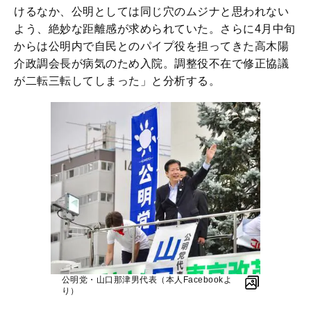
けるなか、公明としては同じ穴のムジナと思われない
よう、絶妙な距離感が求められていた。さらに4月中旬
からは公明内で自民とのパイプ役を担ってきた高木陽
介政調会長が病気のため入院。調整役不在で修正協議
が二転三転してしまった」と分析する。
公明党・山口那津男代表（本人Facebookよ
り）