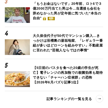
「もうお金はないです」20年前、ロト6で３
億2000万円当てた男は今…当選後も会社を
辞めなかった男が定年後に気づいた“本当の
自由”
有料
大久保佳代子が50代でマンション購入…き
っかけは浴槽裏の湯垢地獄、「レギュラー番
組が多いほどローンを組みやすい」不動産屋
に言われた“芸能人ならではの事情”
【5日前のパスタを食べた20歳の学生が死
亡】電子レンジの再加熱での殺菌効果も期待
できない「チャーハン症候群」の恐怖
【2026年6月バズり記事1位】
記事ランキングの一覧を見る