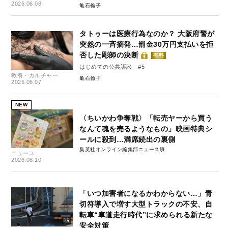
2026.06.08
亀石倫子
タトゥーは医療行為なのか？ 大阪府警が
突然の一斉摘発…罰金30万円支払いを拒
否した彫師の決断
有料
はじめての公共訴訟 #5
教養・カルチャー
亀石倫子
2026.06.07
NEW
〈ちいかわ争奪戦〉「転売ヤーから買う
なんて魂を売るようなもの」映画特典シ
ールに殺到…満席続出の裏側
集英社オンライン編集部ニュース班
ニュース
2026.08.10
「いつ加害者になるかわからない…」青
切符導入で増す大型トラックの不安、自
転車“車道走行時代”に求められる新たな
安全対策