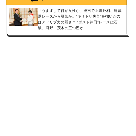
「うまずして何が女性か」発言で上川外相、総裁
選レースから脱落か。“キリトリ失言”を招いたの
はアドリブ力の弱さ？ “ポスト岸田”レースは石
破、河野、茂木の三つ巴か