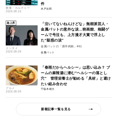
件
教養・カルチャー
木戸次郎
2026.08.10
急上昇
「泣いてないねんけどな」無頼派芸人・
金属バットの意外な涙…映画館、格闘ゲ
ームで号泣も、上方漫才大賞で浮上し
た“疑惑の涙”
金属バットの「酒辛肉鮪」#61
エンタメ
2026.08.09
金属バット
「春雨だからヘルシー」は思い込み？ ブ
ームの麻辣湯に潜む“ヘルシーの落とし
穴” 管理栄養士が勧める「具材」と避け
たい組み合わせ
グルメ
千駄木雄大
2026.08.09
新着記事一覧を見る