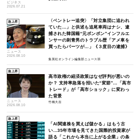
ビジネス
2026.07.21
〈ベントレー追突〉「対立集団に追われ
急上昇
ていた…」と供述も追尾車両はナシ、逮
捕された韓国籍“元ボンボン”インフルエ
ンサーの刺青男のトラブル歴「アメ車を
買ったらパーツが…」《３度目の逮捕》
ニュース
2026.08.10
集英社オンライン編集部ニュース班
急上昇
高市政権の経済政策はなぜ評判が悪いの
か？ 支持率急落を招いた“変節”…「高市
トレード」が「高市ショック」に変わっ
た背景
ニュース
竹橋大吉
2026.08.10
急上昇
「AI関連株を買えば儲かる」はもう古
い…35年市場を見てきた国際的投資家が
語る「これから本当に上がる企業」の条