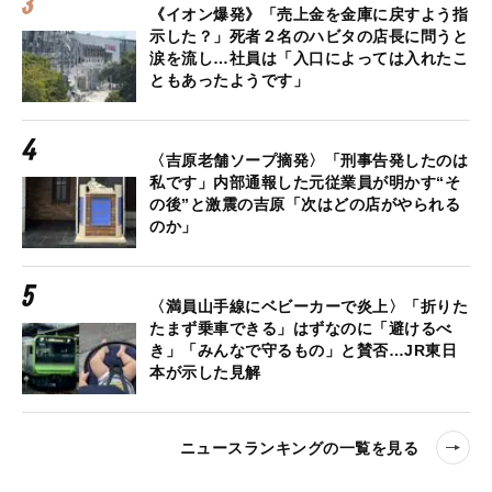
《イオン爆発》「売上金を金庫に戻すよう指
示した？」死者２名のハビタの店長に問うと
涙を流し…社員は「入口によっては入れたこ
ともあったようです」
〈吉原老舗ソープ摘発〉「刑事告発したのは
私です」内部通報した元従業員が明かす“そ
の後”と激震の吉原「次はどの店がやられる
のか」
〈満員山手線にベビーカーで炎上〉「折りた
たまず乗車できる」はずなのに「避けるべ
き」「みんなで守るもの」と賛否…JR東日
本が示した見解
ニュースランキングの一覧を見る