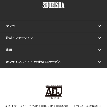
マンガ
取材・ファッション
少年マンガ
週刊少年ジャンプ
書籍
ファッション・美容
青年マンガ
ジャンプSQ.
Seventeen
週刊ヤングジャンプ
オンラインストア・その他WEBサービス
文芸・文庫・総合
芸能・情報・スポーツ
少女マンガ
Vジャンプ
non-no Web
ヤングジャンプ定期購読デジタル
すばる
Myojo
オンラインストア
りぼん
学芸・ノンフィクション・新書
最強ジャンプ
女性マンガ
@BAILA
ヤンジャン＋
小説すばる
週プレNEWS
マーガレット
集英社OTOコンテンツ
集英社 学芸編集部
少年ジャンプ＋
その他WEBサービス
クッキー
ライトノベル・ノベライズ
MAQUIA ONLINE
となりのヤングジャンプ
集英社 文芸ステーション
週プレ グラジャパ！
別冊マーガレット
SHUEISHA MANGA-ART HERITAGE
集英社 ビジネス書
ゼブラック
ココハナ
SHUEISHA ADNAVI
SPUR.JP
集英社Webマガジン Cobalt
グランドジャンプ
web 集英社文庫
キッズ
web Sportiva
マンガMee
ジャンプキャラクターズストア
集英社新書
ジャンプルーキー！
月刊オフィスユー
ＡＢＪマークは、この電子書店・電子書籍配信サービスが、著作権者か
EDITOR'S LAB