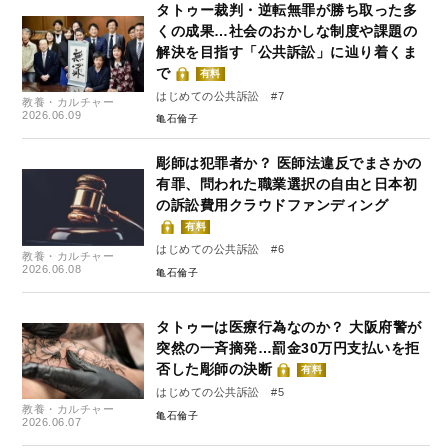
タトゥー裁判・逆転無罪が勝ち取った多
くの成果…社会のおかしな制度や課題の
解決を目指す「公共訴訟」に辿り着くま
で
有料
はじめての公共訴訟 #7
教養・カルチャー
2026.06.09
亀石倫子
彫師は犯罪者か？ 医師法違反でまさかの
有罪、問われた職業選択の自由と日本初
の訴訟費用クラウドファンディング
有料
はじめての公共訴訟 #6
教養・カルチャー
2026.06.08
亀石倫子
タトゥーは医療行為なのか？ 大阪府警が
突然の一斉摘発…罰金30万円支払いを拒
否した彫師の決断
有料
はじめての公共訴訟 #5
教養・カルチャー
亀石倫子
2026.06.07