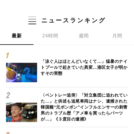
ニュースランキング
最新
24時間
週間
月間
「泳ぐ人はほとんどいなくて…」猛暑のナイ
トプールで起きていた異変…港区女子が明か
すその実態
〈ベントレー追突〉「対立集団に追われてい
た…」と供述も追尾車両はナシ、逮捕された
韓国籍“元ボンボン”インフルエンサーの刺青
男のトラブル歴「アメ車を買ったらパーツ
が…」《３度目の逮捕》