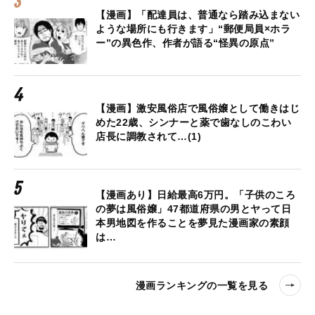
【漫画】「配達員は、普通なら踏み込まない
ような場所にも行きます」“郵便局員×ホラ
ー”の異色作、作者が語る“怪異の原点”
【漫画】激安風俗店で風俗嬢として働きはじ
めた22歳、シンナーと薬で歯なしのこわい
店長に調教されて…(1)
【漫画あり】日給最高6万円。「子供のころ
の夢は風俗嬢」47都道府県の男とヤって日
本男地図を作ることを夢見た漫画家の素顔
は…
漫画ランキングの一覧を見る