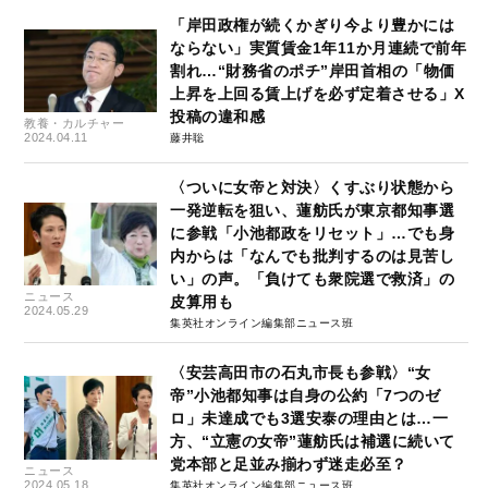
「岸田政権が続くかぎり今より豊かには
ならない」実質賃金1年11か月連続で前年
割れ…“財務省のポチ”岸田首相の「物価
上昇を上回る賃上げを必ず定着させる」X
投稿の違和感
教養・カルチャー
2024.04.11
藤井聡
〈ついに女帝と対決〉くすぶり状態から
一発逆転を狙い、蓮舫氏が東京都知事選
に参戦「小池都政をリセット」…でも身
内からは「なんでも批判するのは見苦し
い」の声。「負けても衆院選で救済」の
ニュース
皮算用も
2024.05.29
集英社オンライン編集部ニュース班
〈安芸高田市の石丸市長も参戦〉“女
帝”小池都知事は自身の公約「7つのゼ
ロ」未達成でも3選安泰の理由とは…一
方、“立憲の女帝”蓮舫氏は補選に続いて
党本部と足並み揃わず迷走必至？
ニュース
2024.05.18
集英社オンライン編集部ニュース班