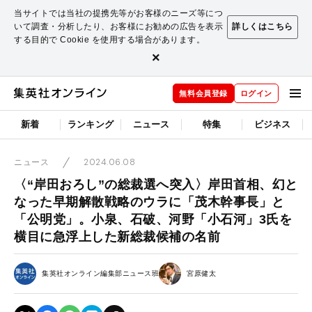
当サイトでは当社の提携先等がお客様のニーズ等につ
いて調査・分析したり、お客様にお勧めの広告を表示
詳しくはこちら
する目的で Cookie を使用する場合があります。
×
無料会員登録
ログイン
新着
ランキング
ニュース
特集
ビジネス
2024.06.08
ニュース
〈“岸田おろし”の総裁選へ突入〉岸田首相、幻と
なった早期解散戦略のウラに「茂木幹事長」と
「公明党」。小泉、石破、河野「小石河」3氏を
横目に急浮上した新総裁候補の名前
集英社オンライン編集部ニュース班
宮原健太