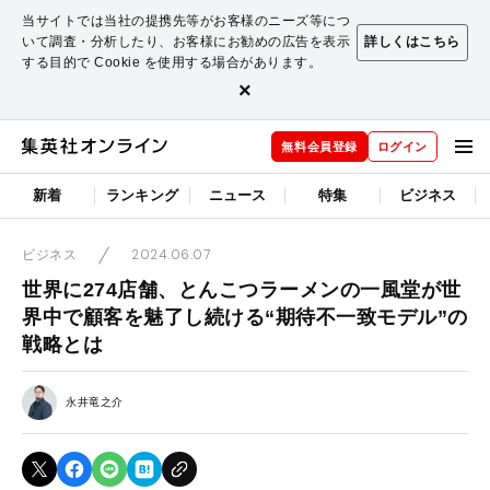
当サイトでは当社の提携先等がお客様のニーズ等につ
いて調査・分析したり、お客様にお勧めの広告を表示
詳しくはこちら
する目的で Cookie を使用する場合があります。
×
無料会員登録
ログイン
新着
ランキング
ニュース
特集
ビジネス
2024.06.07
ビジネス
世界に274店舗、とんこつラーメンの一風堂が世
界中で顧客を魅了し続ける“期待不一致モデル”の
戦略とは
永井竜之介