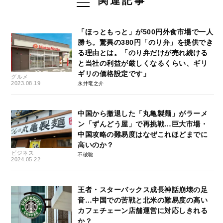
関連記事
「ほっともっと」が500円外食市場で一人
勝ち。驚異の380円「のり弁」を提供でき
る理由とは。「のり弁だけが売れ続ける
と当社の利益が厳しくなるくらい、ギリ
ギリの価格設定です」
グルメ
2023.08.19
永井竜之介
中国から撤退した「丸亀製麺」がラーメ
ン「ずんどう屋」で再挑戦…巨大市場・
中国攻略の難易度はなぜこれほどまでに
高いのか？
ビジネス
不破聡
2024.05.22
王者・スターバックス成長神話崩壊の足
音…中国での苦戦と北米の難易度の高い
カフェチェーン店舗運営に対応しきれる
か？