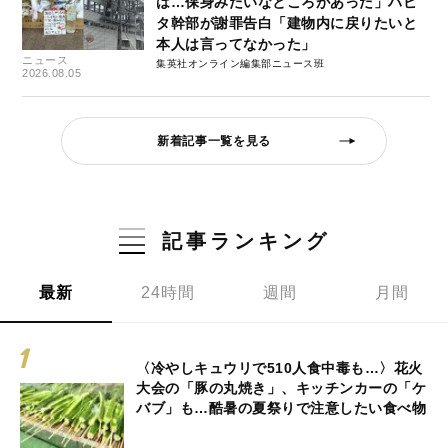
は…保身みたいなところがあった」ハビ
タ幹部が謝罪告白「建物内に戻りたいと
本人は言ってなかった」
ニュース
集英社オンライン編集部ニュース班
2026.08.05
新着記事一覧を見る
記事ランキング
最新
24時間
週間
月間
〈冷やしキュウリで510人食中毒も…〉花火
大会の「豚の丸焼き」、キッチンカーの「ケ
バブ」も…酷暑の夏祭りで注意したい食べ物