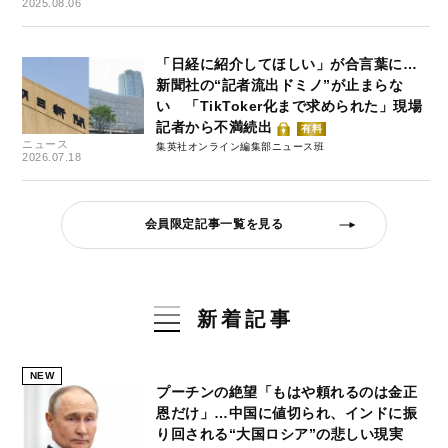
2025.08.06
「日経に紹介してほしい」が合言葉に…
新聞社の“記者流出ドミノ”が止まらな
い 「TikToker化まで求められた」現場
記者から不満続出
有料
ニュース
集英社オンライン編集部ニュース班
2026.07.18
会員限定記事一覧を見る
新着記事
NEW
プーチンの絶望「もはや頼れるのは金正
恩だけ」…中国に値切られ、インドに振
り回される“大国ロシア”の悲しい現実