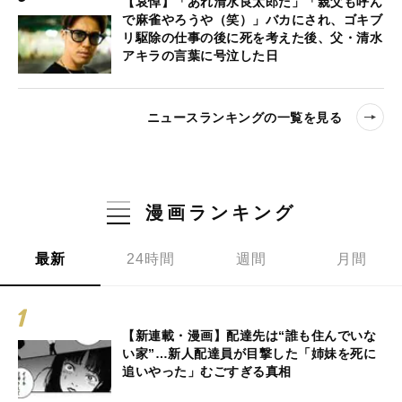
【哀悼】「あれ清水良太郎だ」「親父も呼ん
で麻雀やろうや（笑）」バカにされ、ゴキブ
リ駆除の仕事の後に死を考えた後、父・清水
アキラの言葉に号泣した日
ニュースランキングの一覧を見る
漫画ランキング
最新
24時間
週間
月間
【新連載・漫画】配達先は“誰も住んでいな
い家”…新人配達員が目撃した「姉妹を死に
追いやった」むごすぎる真相