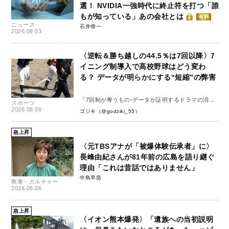
選！ NVIDIA一強時代に終止符を打つ「誰
もが知っている」あの会社とは
有料
ニュース
石井僚一
2026.08.03
〈逆転＆勝ち越しの44.5％は7回以降〉7
イニング制導入で高校野球はどう変わ
る？ データが明らかにする“短縮”の弊害
「7回制が奪うもの-データが証明するドラマの消
スポーツ
失-」
2026.08.06
ゴジキ（@godziki_55）
急上昇
〈元TBSアナが「被爆体験伝承者」に〉
長峰由紀さんが81年前の広島を語り継ぐ
理由「これは昔話ではありません」
中島早苗
教養・カルチャー
2026.08.06
急上昇
〈イオン熊本爆発〉「遺族への当初説明