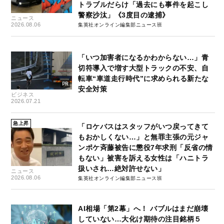
トラブルだらけ「過去にも事件を起こし
警察沙汰」《3度目の逮捕》
ニュース
2026.08.06
集英社オンライン編集部ニュース班
「いつ加害者になるかわからない…」青
切符導入で増す大型トラックの不安、自
転車“車道走行時代”に求められる新たな
安全対策
ビジネス
2026.07.21
急上昇
「ロケバスはスタッフがいつ戻ってきて
もおかしくない…」と無罪主張の元ジャ
ンポケ斉藤被告に懲役7年求刑「反省の情
もない」被害を訴える女性は「ハニトラ
扱いされ…絶対許せない」
ニュース
2026.08.06
集英社オンライン編集部ニュース班
AI相場「第2幕」へ！ バブルはまだ崩壊
していない…大化け期待の注目銘柄５