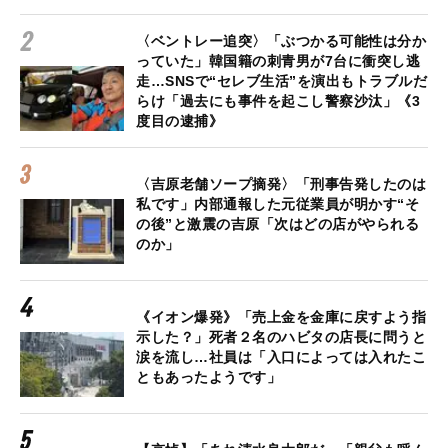
〈ベントレー追突〉「ぶつかる可能性は分か
っていた」韓国籍の刺青男が7台に衝突し逃
走…SNSで“セレブ生活”を演出もトラブルだ
らけ「過去にも事件を起こし警察沙汰」《3
度目の逮捕》
〈吉原老舗ソープ摘発〉「刑事告発したのは
私です」内部通報した元従業員が明かす“そ
の後”と激震の吉原「次はどの店がやられる
のか」
《イオン爆発》「売上金を金庫に戻すよう指
示した？」死者２名のハビタの店長に問うと
涙を流し…社員は「入口によっては入れたこ
ともあったようです」