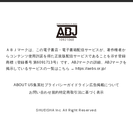
Vジャンプ
non-no Web
ヤングジャンプ定期購読デジタル
すばる
Myojo
オンラインストア
りぼん
学芸・ノンフィクション・新書
最強ジャンプ
女性マンガ
@BAILA
ヤンジャン＋
小説すばる
週プレNEWS
マーガレット
集英社OTOコンテンツ
集英社 学芸編集部
少年ジャンプ＋
その他WEBサービス
クッキー
ライトノベル・ノベライズ
MAQUIA ONLINE
となりのヤングジャンプ
集英社 文芸ステーション
週プレ グラジャパ！
別冊マーガレット
SHUEISHA MANGA-ART HERITAGE
集英社 ビジネス書
ゼブラック
ココハナ
SHUEISHA ADNAVI
SPUR.JP
集英社Webマガジン Cobalt
グランドジャンプ
web 集英社文庫
キッズ
web Sportiva
マンガMee
ジャンプキャラクターズストア
集英社新書
ジャンプルーキー！
月刊オフィスユー
ＡＢＪマークは、この電子書店・電子書籍配信サービスが、著作権者か
EDITOR'S LAB
LEE
集英社オレンジ文庫
ウルトラジャンプ
青春と読書
パラスポ＋！
らコンテンツ使用許諾を得た正規版配信サービスであることを示す登録
集英社みらい文庫
リマコミ＋
HAPPY PLUS STORE
集英社新書プラス
ジャンプTOON
商標（登録番号 第6091713号）です。ABJマークの詳細、ABJマークを
Marisol
シフォン文庫
アジア人物史
S-KIDS.LAND
マンガMeets
掲示しているサービスの一覧はこちら →
https://aebs.or.jp/
shueisha vox
よみタイ
S-MANGA
Web éclat
ダッシュエックス文庫
LEEマルシェ
kotoba
集英社ジャンプリミックス
ABOUT US
集英社プライバシーガイドライン
広告掲載について
T JAPAN:The New York Times Style Magazine
JUMP j BOOKS
お問い合わせ
規約
特定商取引法に基づく表示
SHOP Marisol
e!集英社
集英社コミック文庫
集英社女性誌ポータル
éclat premium
imidas
MEN'S NON-NO WEB
SHUEISHA Inc. All Right Reserved.
mirabella
UOMO
mirabella homme