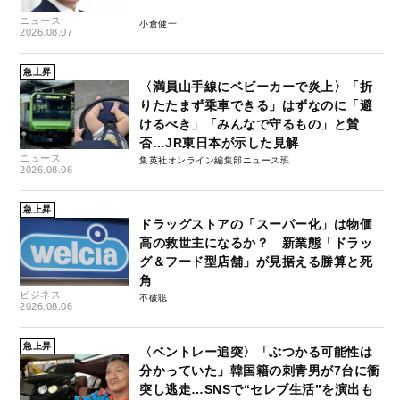
ニュース
小倉健一
2026.08.07
急上昇
〈満員山手線にベビーカーで炎上〉「折
りたたまず乗車できる」はずなのに「避
けるべき」「みんなで守るもの」と賛
否…JR東日本が示した見解
ニュース
集英社オンライン編集部ニュース班
2026.08.06
急上昇
ドラッグストアの「スーパー化」は物価
高の救世主になるか？ 新業態「ドラッ
グ＆フード型店舗」が見据える勝算と死
角
ビジネス
不破聡
2026.08.06
急上昇
〈ベントレー追突〉「ぶつかる可能性は
分かっていた」韓国籍の刺青男が7台に衝
突し逃走…SNSで“セレブ生活”を演出も