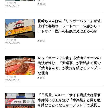
ビジネス
不破聡
2024.04.17
長崎ちゃんぽん「リンガーハット」が値
上げで客離れ…フードコート依存からロ
ードサイド型への転換に光はあるのか
ビジネス
不破聡
2024.04.03
レッドオーシャン化する焼肉チェーンの
淘汰が進む…「安楽亭」が苦戦する裏で
「焼肉きんぐ」が快走を続けるシンプル
な理由
ビジネス
不破聡
2024.03.12
「日高屋」のロードサイド店拡大は原価
率抑制に心血を注ぐ「幸楽苑」と同じ轍
を踏むことになるか…デフレ下で成長し