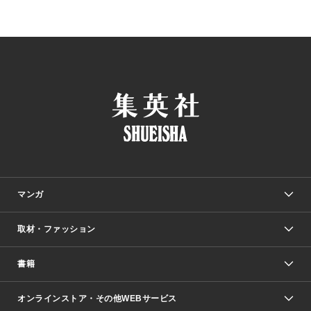
マンガ
取材・ファッション
少年マンガ
週刊少年ジャンプ
書籍
ファッション・美容
青年マンガ
ジャンプSQ.
Seventeen
週刊ヤングジャンプ
オンラインストア・その他WEBサービス
文芸・文庫・総合
芸能・情報・スポーツ
少女マンガ