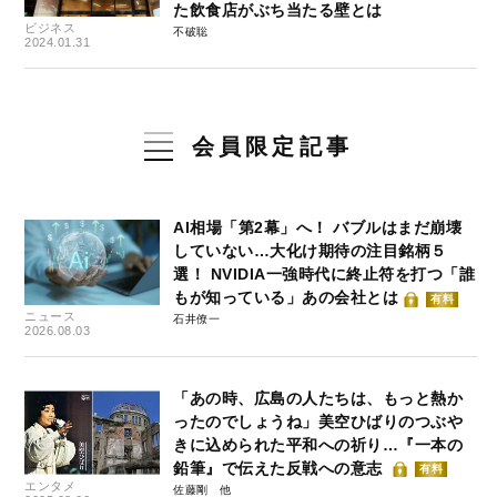
た飲食店がぶち当たる壁とは
ビジネス
不破聡
2024.01.31
会員限定記事
AI相場「第2幕」へ！ バブルはまだ崩壊
していない…大化け期待の注目銘柄５
選！ NVIDIA一強時代に終止符を打つ「誰
もが知っている」あの会社とは
有料
ニュース
石井僚一
2026.08.03
「あの時、広島の人たちは、もっと熱か
ったのでしょうね」美空ひばりのつぶや
きに込められた平和への祈り…『一本の
鉛筆』で伝えた反戦への意志
有料
エンタメ
佐藤剛