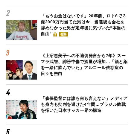
「もうお金はないです」20年前、ロト6で３
億2000万円当てた男は今…当選後も会社を
辞めなかった男が定年後に気づいた“本当の
自由”
有料
《上沼恵美子への不適切発言から7年》スー
マラ武智、誹謗中傷で酒量が増加…「酒と薬
を一緒に飲んでいた」アルコール依存症の
日々を告白
「森保監督には誰も何も言えない」メディア
も身内も批判を避けた4年間…ブラジル敗戦
を招いた日本サッカー界の構造