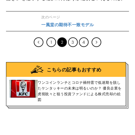
次のページ
一風堂の期待不一致モデル
1
2
3
4
こちらの記事もおすすめ
ワンコインランチとコロナ禍特需で低迷期を脱し
たケンタッキーの未来は明るいのか？ 優良企業を
虎視眈々と狙う投資ファンドによる株式売却の絵
図