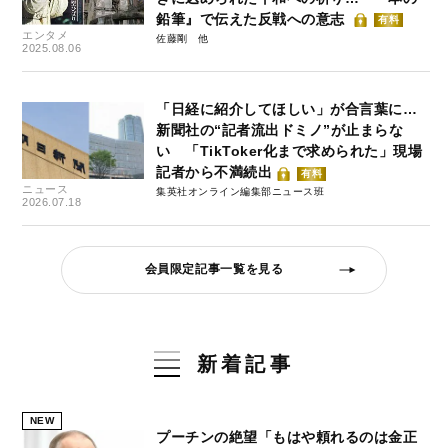
鉛筆』で伝えた反戦への意志
有料
エンタメ
佐藤剛
2025.08.06
「日経に紹介してほしい」が合言葉に…
新聞社の“記者流出ドミノ”が止まらな
い 「TikToker化まで求められた」現場
記者から不満続出
有料
ニュース
集英社オンライン編集部ニュース班
2026.07.18
会員限定記事一覧を見る
新着記事
NEW
プーチンの絶望「もはや頼れるのは金正