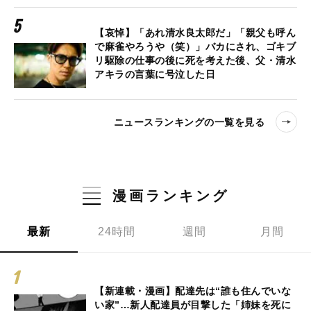
【哀悼】「あれ清水良太郎だ」「親父も呼ん
で麻雀やろうや（笑）」バカにされ、ゴキブ
リ駆除の仕事の後に死を考えた後、父・清水
アキラの言葉に号泣した日
ニュースランキングの一覧を見る
漫画ランキング
最新
24時間
週間
月間
【新連載・漫画】配達先は“誰も住んでいな
い家”…新人配達員が目撃した「姉妹を死に