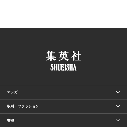
マンガ
取材・ファッション
少年マンガ
週刊少年ジャンプ
書籍
ファッション・美容
青年マンガ