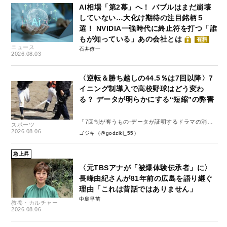
AI相場「第2幕」へ！ バブルはまだ崩壊
していない…大化け期待の注目銘柄５
選！ NVIDIA一強時代に終止符を打つ「誰
もが知っている」あの会社とは
有料
ニュース
石井僚一
2026.08.03
〈逆転＆勝ち越しの44.5％は7回以降〉7
イニング制導入で高校野球はどう変わ
る？ データが明らかにする“短縮”の弊害
「7回制が奪うもの-データが証明するドラマの消
スポーツ
失-」
2026.08.06
ゴジキ（@godziki_55）
急上昇
〈元TBSアナが「被爆体験伝承者」に〉
長峰由紀さんが81年前の広島を語り継ぐ
理由「これは昔話ではありません」
中島早苗
教養・カルチャー
2026.08.06