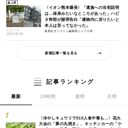
急上昇
〈イオン熊本爆発〉「遺族への当初説明
は…保身みたいなところがあった」ハビ
タ幹部が謝罪告白「建物内に戻りたいと
本人は言ってなかった」
ニュース
集英社オンライン編集部ニュース班
2026.08.05
新着記事一覧を見る
記事ランキング
最新
24時間
週間
月間
〈冷やしキュウリで510人食中毒も…〉花火
大会の「豚の丸焼き」、キッチンカーの「ケ