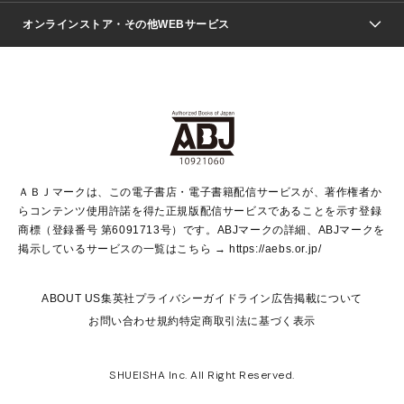
ジャンプSQ.
Seventeen
週刊ヤングジャンプ
オンラインストア・その他WEBサービス
文芸・文庫・総合
芸能・情報・スポーツ
少女マンガ
Vジャンプ
non-no Web
ヤングジャンプ定期購読デジタル
すばる
Myojo
オンラインストア
りぼん
学芸・ノンフィクション・新書
最強ジャンプ
女性マンガ
@BAILA
ヤンジャン＋
小説すばる
週プレNEWS
マーガレット
集英社OTOコンテンツ
集英社 学芸編集部
少年ジャンプ＋
その他WEBサービス
クッキー
ライトノベル・ノベライズ
MAQUIA ONLINE
となりのヤングジャンプ
集英社 文芸ステーション
週プレ グラジャパ！
別冊マーガレット
SHUEISHA MANGA-ART HERITAGE
集英社 ビジネス書
ゼブラック
ココハナ
SHUEISHA ADNAVI
SPUR.JP
集英社Webマガジン Cobalt
グランドジャンプ
web 集英社文庫
キッズ
web Sportiva
マンガMee
ジャンプキャラクターズストア
集英社新書
ジャンプルーキー！
月刊オフィスユー
ＡＢＪマークは、この電子書店・電子書籍配信サービスが、著作権者か
EDITOR'S LAB
LEE
集英社オレンジ文庫
ウルトラジャンプ
青春と読書
パラスポ＋！
らコンテンツ使用許諾を得た正規版配信サービスであることを示す登録
集英社みらい文庫
リマコミ＋
HAPPY PLUS STORE
集英社新書プラス
ジャンプTOON
商標（登録番号 第6091713号）です。ABJマークの詳細、ABJマークを
Marisol
シフォン文庫
アジア人物史
S-KIDS.LAND
マンガMeets
掲示しているサービスの一覧はこちら →
https://aebs.or.jp/
shueisha vox
よみタイ
S-MANGA
Web éclat
ダッシュエックス文庫
LEEマルシェ
kotoba
集英社ジャンプリミックス
ABOUT US
集英社プライバシーガイドライン
広告掲載について
T JAPAN:The New York Times Style Magazine
JUMP j BOOKS
お問い合わせ
規約
特定商取引法に基づく表示
SHOP Marisol
e!集英社
集英社コミック文庫
集英社女性誌ポータル
éclat premium
imidas
MEN'S NON-NO WEB
SHUEISHA Inc. All Right Reserved.
mirabella