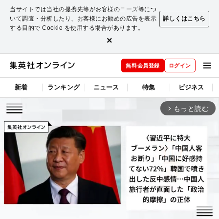
当サイトでは当社の提携先等がお客様のニーズ等につ
いて調査・分析したり、お客様にお勧めの広告を表示
詳しくはこちら
する目的で Cookie を使用する場合があります。
×
無料会員登録
ログイン
新着
ランキング
ニュース
特集
ビジネス
もっと読む
arrow_forward_ios