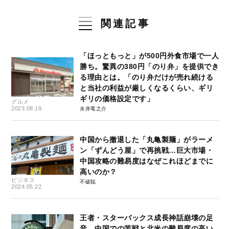
関連記事
「ほっともっと」が500円外食市場で一人
勝ち。驚異の380円「のり弁」を提供でき
る理由とは。「のり弁だけが売れ続ける
と当社の利益が厳しくなるくらい、ギリ
ギリの価格設定です」
グルメ
2023.08.19
永井竜之介
中国から撤退した「丸亀製麺」がラーメ
ン「ずんどう屋」で再挑戦…巨大市場・
中国攻略の難易度はなぜこれほどまでに
高いのか？
ビジネス
不破聡
2024.05.22
王者・スターバックス成長神話崩壊の足
音…中国での苦戦と北米の難易度の高い