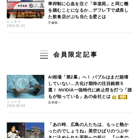
率抑制に心血を注ぐ「幸楽苑」と同じ轍
を踏むことになるか…デフレ下で成長し
た飲食店がぶち当たる壁とは
ビジネス
不破聡
2024.01.31
会員限定記事
AI相場「第2幕」へ！ バブルはまだ崩壊
していない…大化け期待の注目銘柄５
選！ NVIDIA一強時代に終止符を打つ「誰
もが知っている」あの会社とは
有料
ニュース
石井僚一
2026.08.03
「あの時、広島の人たちは、もっと熱か
ったのでしょうね」美空ひばりのつぶや
きに込められた平和への祈り…『一本の