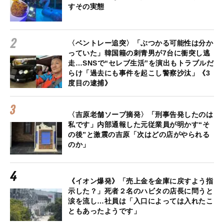
すその実態
〈ベントレー追突〉「ぶつかる可能性は分か
っていた」韓国籍の刺青男が7台に衝突し逃
走…SNSで“セレブ生活”を演出もトラブルだ
らけ「過去にも事件を起こし警察沙汰」《3
度目の逮捕》
〈吉原老舗ソープ摘発〉「刑事告発したのは
私です」内部通報した元従業員が明かす“そ
の後”と激震の吉原「次はどの店がやられる
のか」
《イオン爆発》「売上金を金庫に戻すよう指
示した？」死者２名のハビタの店長に問うと
涙を流し…社員は「入口によっては入れたこ
ともあったようです」