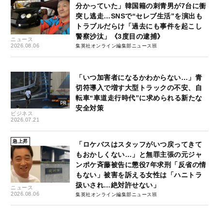
分かっていた」韓国籍の刺青男が7台に衝
突し逃走…SNSで“セレブ生活”を演出も
トラブルだらけ「過去にも事件を起こし
警察沙汰」《3度目の逮捕》
ニュース
2026.08.06
集英社オンライン編集部ニュース班
「いつ加害者になるかわからない…」青
切符導入で増す大型トラックの不安、自
転車“車道走行時代”に求められる新たな
安全対策
ビジネス
2026.07.21
急上昇
「ロケバスはスタッフがいつ戻ってきて
もおかしくない…」と無罪主張の元ジャ
ンポケ斉藤被告に懲役7年求刑「反省の情
もない」被害を訴える女性は「ハニトラ
扱いされ…絶対許せない」
ニュース
2026.08.06
集英社オンライン編集部ニュース班