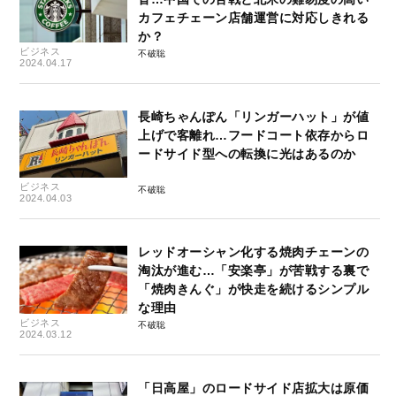
カフェチェーン店舗運営に対応しきれる
か？
ビジネス
不破聡
2024.04.17
長崎ちゃんぽん「リンガーハット」が値
上げで客離れ…フードコート依存からロ
ードサイド型への転換に光はあるのか
ビジネス
不破聡
2024.04.03
レッドオーシャン化する焼肉チェーンの
淘汰が進む…「安楽亭」が苦戦する裏で
「焼肉きんぐ」が快走を続けるシンプル
な理由
ビジネス
不破聡
2024.03.12
「日高屋」のロードサイド店拡大は原価