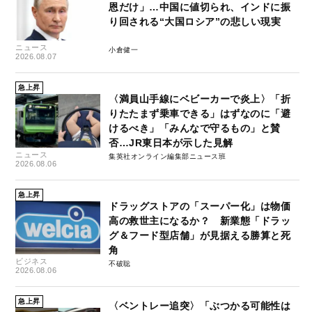
恩だけ」…中国に値切られ、インドに振
り回される“大国ロシア”の悲しい現実
ニュース
小倉健一
2026.08.07
急上昇
〈満員山手線にベビーカーで炎上〉「折
りたたまず乗車できる」はずなのに「避
けるべき」「みんなで守るもの」と賛
否…JR東日本が示した見解
ニュース
集英社オンライン編集部ニュース班
2026.08.06
急上昇
ドラッグストアの「スーパー化」は物価
高の救世主になるか？ 新業態「ドラッ
グ＆フード型店舗」が見据える勝算と死
角
ビジネス
不破聡
2026.08.06
急上昇
〈ベントレー追突〉「ぶつかる可能性は