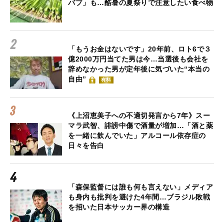
バブ」も…酷暑の夏祭りで注意したい食べ物
「もうお金はないです」20年前、ロト6で３
億2000万円当てた男は今…当選後も会社を
辞めなかった男が定年後に気づいた“本当の
自由”
有料
《上沼恵美子への不適切発言から7年》スー
マラ武智、誹謗中傷で酒量が増加…「酒と薬
を一緒に飲んでいた」アルコール依存症の
日々を告白
「森保監督には誰も何も言えない」メディア
も身内も批判を避けた4年間…ブラジル敗戦
を招いた日本サッカー界の構造