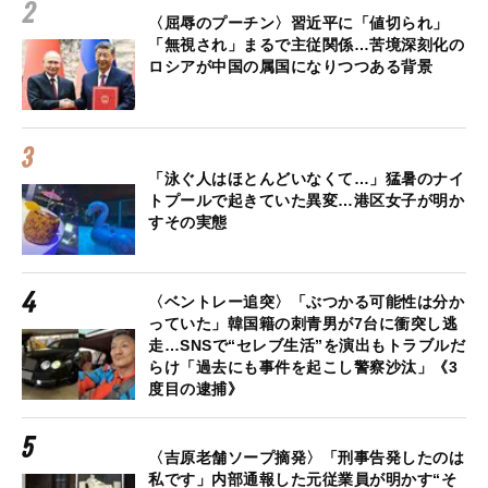
〈屈辱のプーチン〉習近平に「値切られ」
「無視され」まるで主従関係…苦境深刻化の
ロシアが中国の属国になりつつある背景
「泳ぐ人はほとんどいなくて…」猛暑のナイ
トプールで起きていた異変…港区女子が明か
すその実態
〈ベントレー追突〉「ぶつかる可能性は分か
っていた」韓国籍の刺青男が7台に衝突し逃
走…SNSで“セレブ生活”を演出もトラブルだ
らけ「過去にも事件を起こし警察沙汰」《3
度目の逮捕》
〈吉原老舗ソープ摘発〉「刑事告発したのは
私です」内部通報した元従業員が明かす“そ