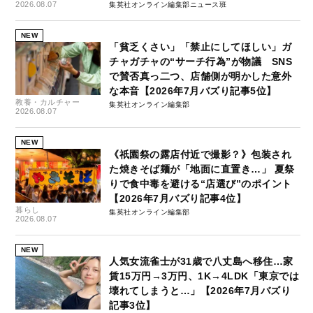
2026.08.07
集英社オンライン編集部ニュース班
NEW
「貧乏くさい」「禁止にしてほしい」ガ
チャガチャの“サーチ行為”が物議 SNS
で賛否真っ二つ、店舗側が明かした意外
な本音【2026年7月バズり記事5位】
教養・カルチャー
集英社オンライン編集部
2026.08.07
NEW
《祇園祭の露店付近で撮影？》包装され
た焼きそば麺が「地面に直置き…」 夏祭
りで食中毒を避ける“店選び”のポイント
【2026年7月バズり記事4位】
暮らし
集英社オンライン編集部
2026.08.07
NEW
人気女流雀士が31歳で八丈島へ移住…家
賃15万円→3万円、1K→4LDK「東京では
壊れてしまうと…」【2026年7月バズり
記事3位】