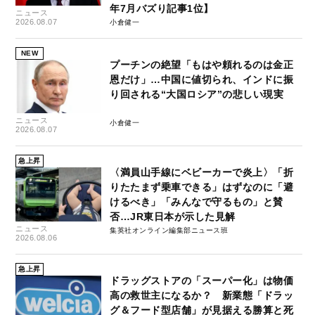
年7月バズり記事1位】
ニュース
2026.08.07
小倉健一
NEW
プーチンの絶望「もはや頼れるのは金正
恩だけ」…中国に値切られ、インドに振
り回される“大国ロシア”の悲しい現実
ニュース
小倉健一
2026.08.07
急上昇
〈満員山手線にベビーカーで炎上〉「折
りたたまず乗車できる」はずなのに「避
けるべき」「みんなで守るもの」と賛
否…JR東日本が示した見解
ニュース
集英社オンライン編集部ニュース班
2026.08.06
急上昇
ドラッグストアの「スーパー化」は物価
高の救世主になるか？ 新業態「ドラッ
グ＆フード型店舗」が見据える勝算と死