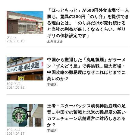
「ほっともっと」が500円外食市場で一人
勝ち。驚異の380円「のり弁」を提供でき
る理由とは。「のり弁だけが売れ続ける
と当社の利益が厳しくなるくらい、ギリ
ギリの価格設定です」
グルメ
2023.08.19
永井竜之介
中国から撤退した「丸亀製麺」がラーメ
ン「ずんどう屋」で再挑戦…巨大市場・
中国攻略の難易度はなぜこれほどまでに
高いのか？
ビジネス
不破聡
2024.05.22
王者・スターバックス成長神話崩壊の足
音…中国での苦戦と北米の難易度の高い
カフェチェーン店舗運営に対応しきれる
か？
ビジネス
不破聡
2024.04.17