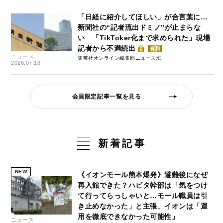
「日経に紹介してほしい」が合言葉に…
新聞社の“記者流出ドミノ”が止まらな
い 「TikToker化まで求められた」現場
記者から不満続出
有料
ニュース
集英社オンライン編集部ニュース班
2026.07.18
会員限定記事一覧を見る
新着記事
NEW
《イオンモール熊本爆発》避難後になぜ
再入館できた？ハビタ幹部は「気をつけ
て行ってらっしゃいと…モール職員は引
き止めなかった」と主張、イオンは「運
用を徹底できなかった可能性」
ニュース