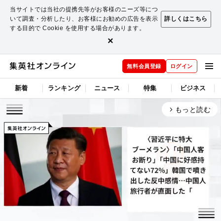
当サイトでは当社の提携先等がお客様のニーズ等につ
いて調査・分析したり、お客様にお勧めの広告を表示
詳しくはこちら
する目的で Cookie を使用する場合があります。
×
無料会員登録
ログイン
新着
ランキング
ニュース
特集
ビジネス
もっと読む
arrow_forward_ios