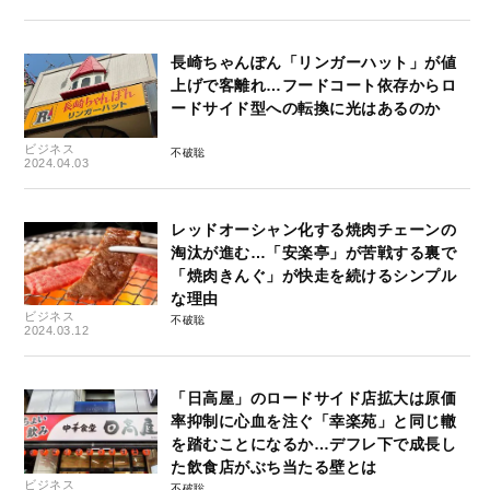
長崎ちゃんぽん「リンガーハット」が値
上げで客離れ…フードコート依存からロ
ードサイド型への転換に光はあるのか
ビジネス
不破聡
2024.04.03
レッドオーシャン化する焼肉チェーンの
淘汰が進む…「安楽亭」が苦戦する裏で
「焼肉きんぐ」が快走を続けるシンプル
な理由
ビジネス
不破聡
2024.03.12
「日高屋」のロードサイド店拡大は原価
率抑制に心血を注ぐ「幸楽苑」と同じ轍
を踏むことになるか…デフレ下で成長し
た飲食店がぶち当たる壁とは
ビジネス
不破聡