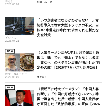
暮らし
松岡千晶
2026.08.07
「いつ加害者になるかわからない…」青
切符導入で増す大型トラックの不安、自
転車“車道走行時代”に求められる新たな
安全対策
ビジネス
2026.07.21
NEW
〈人気ラーメン店が1年3カ月で閉店〉原
因は「味」でも「売上」でもなく…名店
「渡なべ」のベテラン店主が明かした“想
定外の敵”【2026年7月バズり記事2位】
教養・カルチャー
2026.08.07
井手隊長
NEW
〈習近平に特大ブーメラン〉「中国人客
お断り」「中国に好感持てない72%」韓
国で噴き出した反中感情…中国人旅行者
が直面した「政治的摩擦」の正体【2026