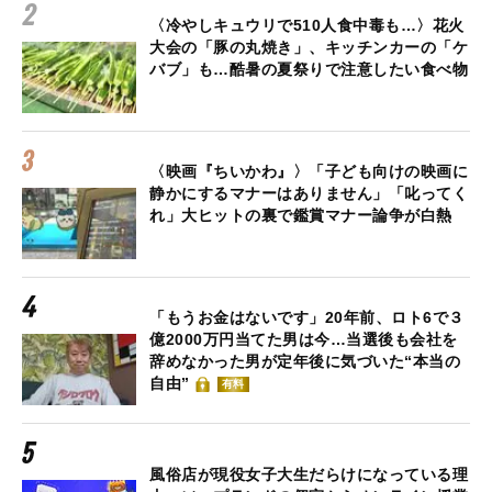
〈冷やしキュウリで510人食中毒も…〉花火
大会の「豚の丸焼き」、キッチンカーの「ケ
バブ」も…酷暑の夏祭りで注意したい食べ物
〈映画『ちいかわ』〉「子ども向けの映画に
静かにするマナーはありません」「叱ってく
れ」大ヒットの裏で鑑賞マナー論争が白熱
「もうお金はないです」20年前、ロト6で３
億2000万円当てた男は今…当選後も会社を
辞めなかった男が定年後に気づいた“本当の
自由”
有料
風俗店が現役女子大生だらけになっている理