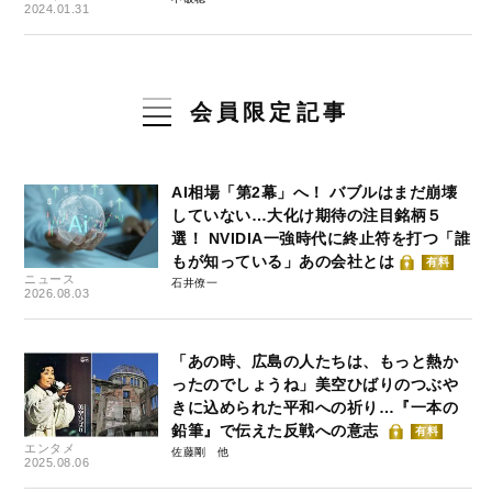
2024.01.31
会員限定記事
AI相場「第2幕」へ！ バブルはまだ崩壊
していない…大化け期待の注目銘柄５
選！ NVIDIA一強時代に終止符を打つ「誰
もが知っている」あの会社とは
有料
ニュース
石井僚一
2026.08.03
「あの時、広島の人たちは、もっと熱か
ったのでしょうね」美空ひばりのつぶや
きに込められた平和への祈り…『一本の
鉛筆』で伝えた反戦への意志
有料
エンタメ
佐藤剛
2025.08.06