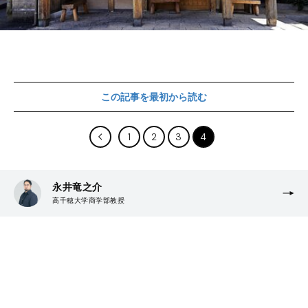
この記事を最初から読む
1
2
3
4
永井竜之介
高千穂大学商学部教授