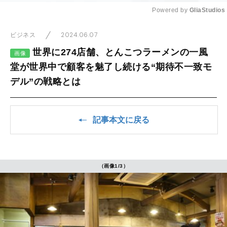
Powered by 
GliaStudios
Mute
2024.06.07
ビジネス
世界に274店舗、とんこつラーメンの一風
画像
堂が世界中で顧客を魅了し続ける“期待不一致モ
デル”の戦略とは
記事本文に戻る
（画像1/3）