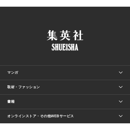
マンガ
取材・ファッション
少年マンガ
週刊少年ジャンプ
書籍
ファッション・美容
青年マンガ
ジャンプSQ.
Seventeen
週刊ヤングジャンプ
オンラインストア・その他WEBサービス
文芸・文庫・総合
芸能・情報・スポーツ
少女マンガ
Vジャンプ
non-no Web
ヤングジャンプ定期購読デジタル
すばる