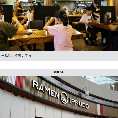
一風堂の清潔な店内
（画像2/3）