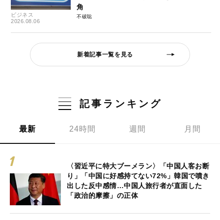
角
ビジネス
不破聡
2026.08.06
新着記事一覧を見る
記事ランキング
最新
24時間
週間
月間
〈習近平に特大ブーメラン〉「中国人客お断
り」「中国に好感持てない72%」韓国で噴き
出した反中感情…中国人旅行者が直面した
「政治的摩擦」の正体