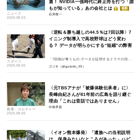
選！ NVIDIA一強時代に終止符を打つ「誰
もが知っている」あの会社とは
有料
ニュース
石井僚一
2026.08.03
〈逆転＆勝ち越しの44.5％は7回以降〉7
イニング制導入で高校野球はどう変わ
る？ データが明らかにする“短縮”の弊害
「7回制が奪うもの-データが証明するドラマの消
スポーツ
失-」
2026.08.06
ゴジキ（@godziki_55）
〈元TBSアナが「被爆体験伝承者」に〉
長峰由紀さんが81年前の広島を語り継ぐ
理由「これは昔話ではありません」
中島早苗
教養・カルチャー
2026.08.06
〈イオン熊本爆発〉「遺族への当初説明
は…保身みたいなところがあった」ハビ