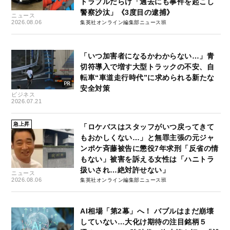
トラブルだらけ「過去にも事件を起こし
警察沙汰」《3度目の逮捕》
ニュース
2026.08.06
集英社オンライン編集部ニュース班
「いつ加害者になるかわからない…」青
切符導入で増す大型トラックの不安、自
転車“車道走行時代”に求められる新たな
安全対策
ビジネス
2026.07.21
急上昇
「ロケバスはスタッフがいつ戻ってきて
もおかしくない…」と無罪主張の元ジャ
ンポケ斉藤被告に懲役7年求刑「反省の情
もない」被害を訴える女性は「ハニトラ
扱いされ…絶対許せない」
ニュース
2026.08.06
集英社オンライン編集部ニュース班
AI相場「第2幕」へ！ バブルはまだ崩壊
していない…大化け期待の注目銘柄５