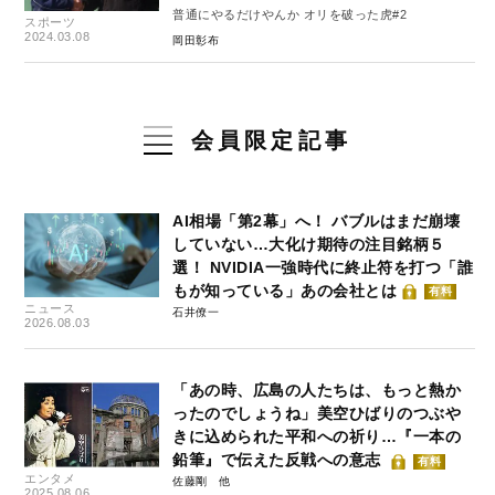
普通にやるだけやんか オリを破った虎#2
スポーツ
2024.03.08
岡田彰布
会員限定記事
AI相場「第2幕」へ！ バブルはまだ崩壊
していない…大化け期待の注目銘柄５
選！ NVIDIA一強時代に終止符を打つ「誰
もが知っている」あの会社とは
有料
ニュース
石井僚一
2026.08.03
「あの時、広島の人たちは、もっと熱か
ったのでしょうね」美空ひばりのつぶや
きに込められた平和への祈り…『一本の
鉛筆』で伝えた反戦への意志
有料
エンタメ
佐藤剛
2025.08.06