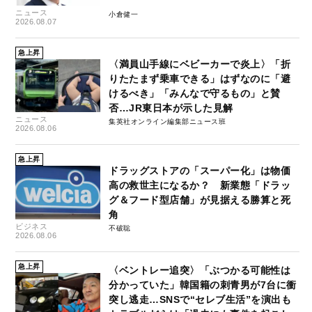
ニュース
小倉健一
2026.08.07
急上昇
〈満員山手線にベビーカーで炎上〉「折
りたたまず乗車できる」はずなのに「避
けるべき」「みんなで守るもの」と賛
否…JR東日本が示した見解
ニュース
集英社オンライン編集部ニュース班
2026.08.06
急上昇
ドラッグストアの「スーパー化」は物価
高の救世主になるか？ 新業態「ドラッ
グ＆フード型店舗」が見据える勝算と死
角
ビジネス
不破聡
2026.08.06
急上昇
〈ベントレー追突〉「ぶつかる可能性は
分かっていた」韓国籍の刺青男が7台に衝
突し逃走…SNSで“セレブ生活”を演出も