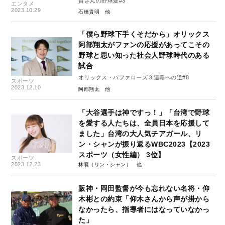
貴さんの野球愛#3
エンタメ
2023.10.29
石橋貴明
「僕ら野球下手くそだから」オリックス
阿部翔太がファンの応援があってこその
野球と思い知った社会人野球時代のある
試合
オリックス・バファローズ３連覇への道#8
スポーツ
2023.12.10
阿部翔太
「大谷選手は神ですっ！」「台湾で野球
を愛する人たちは、全員日本を応援して
ました」台湾の大人気チアガール、リ
ン・シャンが振り返るWBC2023【2023
スポーツ（女性編） 3位】
スポーツ
2023.12.23
林襄（リン・シャン）
阪神・岡田監督が今も忘れない名将・仰
木彬との約束「仰木さんから声が掛から
なかったら、指導者にはなっていなかっ
た」