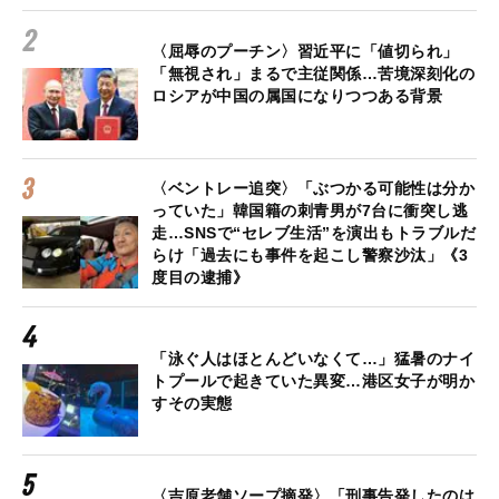
〈屈辱のプーチン〉習近平に「値切られ」
「無視され」まるで主従関係…苦境深刻化の
ロシアが中国の属国になりつつある背景
〈ベントレー追突〉「ぶつかる可能性は分か
っていた」韓国籍の刺青男が7台に衝突し逃
走…SNSで“セレブ生活”を演出もトラブルだ
らけ「過去にも事件を起こし警察沙汰」《3
度目の逮捕》
「泳ぐ人はほとんどいなくて…」猛暑のナイ
トプールで起きていた異変…港区女子が明か
すその実態
〈吉原老舗ソープ摘発〉「刑事告発したのは