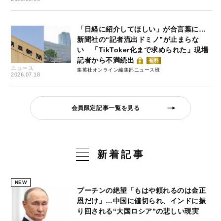
「日経に紹介してほしい」が合言葉に…
新聞社の“記者流出ドミノ”が止まらな
い 「TikToker化まで求められた」現場
記者から不満続出
有料
ニュース
集英社オンライン編集部ニュース班
2026.07.18
会員限定記事一覧を見る
新着記事
NEW
プーチンの絶望「もはや頼れるのは金正
恩だけ」…中国に値切られ、インドに振
り回される“大国ロシア”の悲しい現実