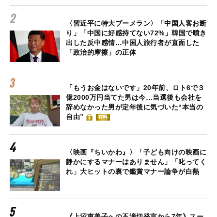
〈習近平に特大ブーメラン〉「中国人客お断
り」「中国に好感持てない72%」韓国で噴き
出した反中感情…中国人旅行者が直面した
「政治的摩擦」の正体
「もうお金はないです」20年前、ロト6で３
億2000万円当てた男は今…当選後も会社を
辞めなかった男が定年後に気づいた“本当の
自由”
有料
〈映画『ちいかわ』〉「子ども向けの映画に
静かにするマナーはありません」「叱ってく
れ」大ヒットの裏で鑑賞マナー論争が白熱
《上沼恵美子への不適切発言から7年》スー