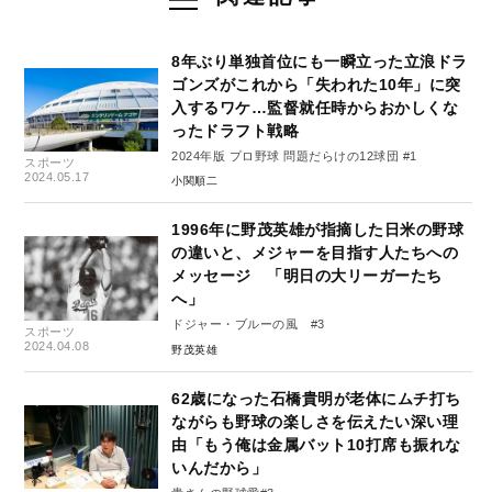
8年ぶり単独首位にも一瞬立った立浪ドラ
ゴンズがこれから「失われた10年」に突
入するワケ…監督就任時からおかしくな
ったドラフト戦略
2024年版 プロ野球 問題だらけの12球団 #1
スポーツ
2024.05.17
小関順二
1996年に野茂英雄が指摘した日米の野球
の違いと、メジャーを目指す人たちへの
メッセージ 「明日の大リーガーたち
へ」
ドジャー・ブルーの風 #3
スポーツ
2024.04.08
野茂英雄
62歳になった石橋貴明が老体にムチ打ち
ながらも野球の楽しさを伝えたい深い理
由「もう俺は金属バット10打席も振れな
いんだから」