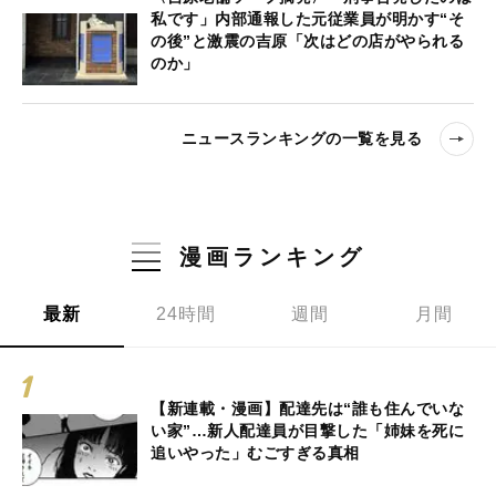
私です」内部通報した元従業員が明かす“そ
の後”と激震の吉原「次はどの店がやられる
のか」
ニュースランキングの一覧を見る
漫画ランキング
最新
24時間
週間
月間
【新連載・漫画】配達先は“誰も住んでいな
い家”…新人配達員が目撃した「姉妹を死に
追いやった」むごすぎる真相