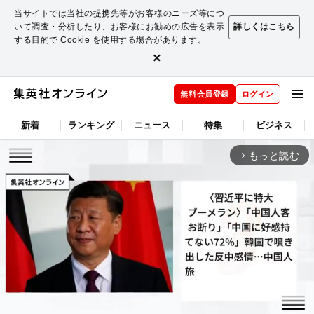
当サイトでは当社の提携先等がお客様のニーズ等につ
いて調査・分析したり、お客様にお勧めの広告を表示
詳しくはこちら
する目的で Cookie を使用する場合があります。
×
無料会員登録
ログイン
新着
ランキング
ニュース
特集
ビジネス
もっと読む
arrow_forward_ios