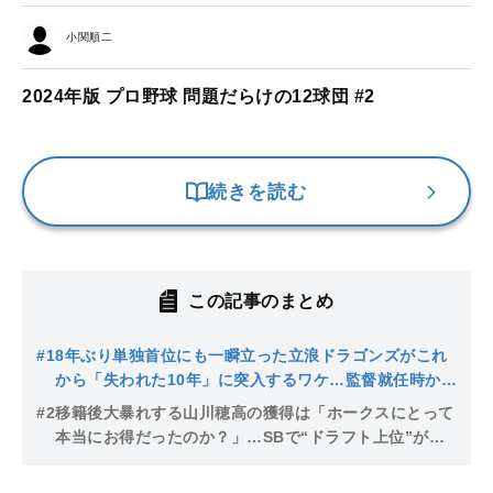
小関順二
2024年版 プロ野球 問題だらけの12球団 #2
続きを読む
この記事のまとめ
#1
8年ぶり単独首位にも一瞬立った立浪ドラゴンズがこれ
から「失われた10年」に突入するワケ…監督就任時から
おかしくなったドラフト戦略
#2
移籍後大暴れする山川穂高の獲得は「ホークスにとって
本当にお得だったのか？」…SBで“ドラフト上位”が育
たない悲しい理由