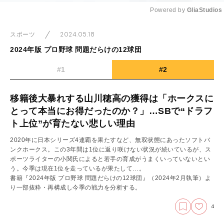
Powered by 
GliaStudios
Mute
2024.05.18
スポーツ
2024年版 プロ野球 問題だらけの12球団
#1
#2
移籍後大暴れする山川穂高の獲得は「ホークスに
とって本当にお得だったのか？」…SBで“ドラフ
ト上位”が育たない悲しい理由
2020年に日本シリーズ4連覇を果たすなど、無双状態にあったソフトバ
ンクホークス。この3年間は1位に返り咲けない状況が続いているが、ス
ポーツライターの小関氏によると若手の育成がうまくいっていないとい
う。今季は現在1位を走っているが果たして…。
書籍『2024年版 プロ野球 問題だらけの12球団』（2024年2月執筆）よ
り一部抜粋・再構成し今季の戦力を分析する。
4