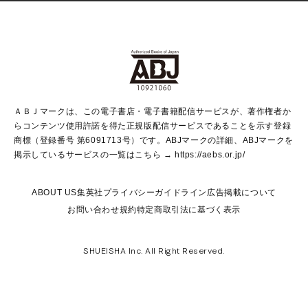
non-no Web
ヤングジャンプ定期購読デジタル
すばる
Myojo
オンラインストア
りぼん
学芸・ノンフィクション・新書
最強ジャンプ
女性マンガ
@BAILA
ヤンジャン＋
小説すばる
週プレNEWS
マーガレット
集英社OTOコンテンツ
集英社 学芸編集部
少年ジャンプ＋
その他WEBサービス
クッキー
ライトノベル・ノベライズ
MAQUIA ONLINE
となりのヤングジャンプ
集英社 文芸ステーション
週プレ グラジャパ！
別冊マーガレット
SHUEISHA MANGA-ART HERITAGE
集英社 ビジネス書
ゼブラック
ココハナ
SHUEISHA ADNAVI
SPUR.JP
集英社Webマガジン Cobalt
グランドジャンプ
web 集英社文庫
キッズ
web Sportiva
マンガMee
ジャンプキャラクターズストア
集英社新書
ジャンプルーキー！
月刊オフィスユー
ＡＢＪマークは、この電子書店・電子書籍配信サービスが、著作権者か
EDITOR'S LAB
LEE
集英社オレンジ文庫
ウルトラジャンプ
青春と読書
パラスポ＋！
らコンテンツ使用許諾を得た正規版配信サービスであることを示す登録
集英社みらい文庫
リマコミ＋
HAPPY PLUS STORE
集英社新書プラス
ジャンプTOON
商標（登録番号 第6091713号）です。ABJマークの詳細、ABJマークを
Marisol
シフォン文庫
アジア人物史
S-KIDS.LAND
マンガMeets
掲示しているサービスの一覧はこちら →
https://aebs.or.jp/
shueisha vox
よみタイ
S-MANGA
Web éclat
ダッシュエックス文庫
LEEマルシェ
kotoba
集英社ジャンプリミックス
ABOUT US
集英社プライバシーガイドライン
広告掲載について
T JAPAN:The New York Times Style Magazine
JUMP j BOOKS
お問い合わせ
規約
特定商取引法に基づく表示
SHOP Marisol
e!集英社
集英社コミック文庫
集英社女性誌ポータル
éclat premium
imidas
MEN'S NON-NO WEB
SHUEISHA Inc. All Right Reserved.
mirabella
UOMO
mirabella homme