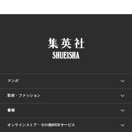
マンガ
取材・ファッション
少年マンガ
週刊少年ジャンプ
書籍
ファッション・美容
青年マンガ
ジャンプSQ.
Seventeen
週刊ヤングジャンプ
オンラインストア・その他WEBサービス
文芸・文庫・総合
芸能・情報・スポーツ
少女マンガ
Vジャンプ