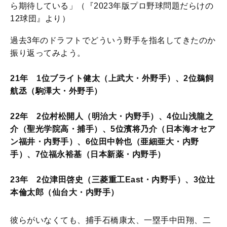
ら期待している」（『2023年版プロ野球問題だらけの
12球団』より）
過去3年のドラフトでどういう野手を指名してきたのか
振り返ってみよう。
21年 1位ブライト健太（上武大・外野手）、2位鵜飼
航丞（駒澤大・外野手）
22年 2位村松開人（明治大・内野手）、4位山浅龍之
介（聖光学院高・捕手）、5位濱将乃介（日本海オセア
ン福井・内野手）、6位田中幹也（亜細亜大・内野
手）、7位福永裕基（日本新薬・内野手）
23年 2位津田啓史（三菱重工East・内野手）、3位辻
本倫太郎（仙台大・内野手）
彼らがいなくても、捕手石橋康太、一塁手中田翔、二