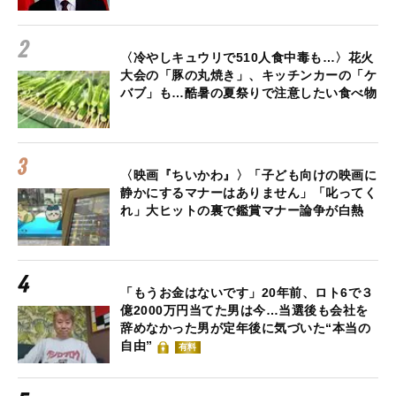
〈冷やしキュウリで510人食中毒も…〉花火
大会の「豚の丸焼き」、キッチンカーの「ケ
バブ」も…酷暑の夏祭りで注意したい食べ物
〈映画『ちいかわ』〉「子ども向けの映画に
静かにするマナーはありません」「叱ってく
れ」大ヒットの裏で鑑賞マナー論争が白熱
「もうお金はないです」20年前、ロト6で３
億2000万円当てた男は今…当選後も会社を
辞めなかった男が定年後に気づいた“本当の
自由”
有料