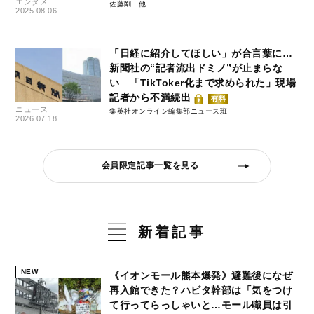
エンタメ
佐藤剛
2025.08.06
「日経に紹介してほしい」が合言葉に…
新聞社の“記者流出ドミノ”が止まらな
い 「TikToker化まで求められた」現場
記者から不満続出
有料
ニュース
集英社オンライン編集部ニュース班
2026.07.18
会員限定記事一覧を見る
新着記事
NEW
《イオンモール熊本爆発》避難後になぜ
再入館できた？ハビタ幹部は「気をつけ
て行ってらっしゃいと…モール職員は引