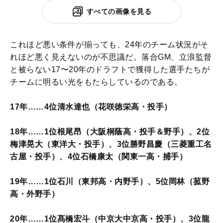
すべての画像を見る
これほど悪い条件が揃っても、24年のチーム状況がそ
れほど悪く見えないのが不思議だ。落合GM、立浪監督
と被らない17〜20年のドラフトで獲得した選手たちが
チームに明るい光をもたらしているのである。
17年……4位清水達也（花咲徳栄高・投手）
18年……1位根尾昂（大阪桐蔭高・投手＆野手）、2位
梅津晃大（東洋大・投手）、3位勝野昌慶（三菱重工名
古屋・投手）、4位石橋康太（関東一高・捕手）
19年……1位石川（東邦高・内野手）、5位岡林（菰野
高・外野手）
20年……1位髙橋宏斗（中京大中京高・投手）、3位龍