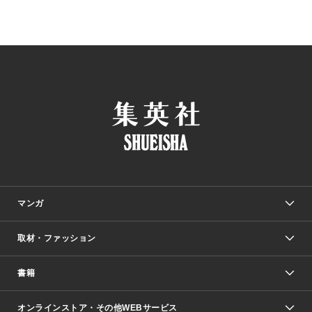
マンガ
取材・ファッション
少年マンガ
週刊少年ジャンプ
書籍
ファッション・美容
青年マンガ
ジャンプSQ.
Seventeen
週刊ヤングジャンプ
オンラインストア・その他WEBサービス
文芸・文庫・総合