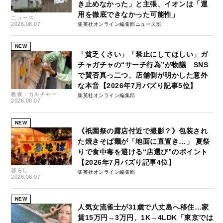
き止めなかった」と主張、イオンは「運
用を徹底できなかった可能性」
ニュース
2026.08.07
集英社オンライン編集部ニュース班
NEW
「貧乏くさい」「禁止にしてほしい」ガ
チャガチャの“サーチ行為”が物議 SNS
で賛否真っ二つ、店舗側が明かした意外
な本音【2026年7月バズり記事5位】
教養・カルチャー
集英社オンライン編集部
2026.08.07
NEW
《祇園祭の露店付近で撮影？》包装され
た焼きそば麺が「地面に直置き…」 夏祭
りで食中毒を避ける“店選び”のポイント
【2026年7月バズり記事4位】
暮らし
集英社オンライン編集部
2026.08.07
NEW
人気女流雀士が31歳で八丈島へ移住…家
賃15万円→3万円、1K→4LDK「東京では