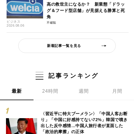
高の救世主になるか？ 新業態「ドラッ
グ＆フード型店舗」が見据える勝算と死
角
ビジネス
不破聡
2026.08.06
新着記事一覧を見る
記事ランキング
最新
24時間
週間
月間
〈習近平に特大ブーメラン〉「中国人客お断
り」「中国に好感持てない72%」韓国で噴き
出した反中感情…中国人旅行者が直面した
「政治的摩擦」の正体