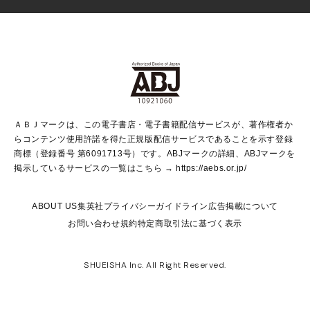
芸能・情報・スポーツ
少女マンガ
Vジャンプ
non-no Web
ヤングジャンプ定期購読デジタル
すばる
Myojo
オンラインストア
りぼん
学芸・ノンフィクション・新書
最強ジャンプ
女性マンガ
@BAILA
ヤンジャン＋
小説すばる
週プレNEWS
マーガレット
集英社OTOコンテンツ
集英社 学芸編集部
少年ジャンプ＋
その他WEBサービス
クッキー
ライトノベル・ノベライズ
MAQUIA ONLINE
となりのヤングジャンプ
集英社 文芸ステーション
週プレ グラジャパ！
別冊マーガレット
SHUEISHA MANGA-ART HERITAGE
集英社 ビジネス書
ゼブラック
ココハナ
SHUEISHA ADNAVI
SPUR.JP
集英社Webマガジン Cobalt
グランドジャンプ
web 集英社文庫
キッズ
web Sportiva
マンガMee
ジャンプキャラクターズストア
集英社新書
ジャンプルーキー！
月刊オフィスユー
ＡＢＪマークは、この電子書店・電子書籍配信サービスが、著作権者か
EDITOR'S LAB
LEE
集英社オレンジ文庫
ウルトラジャンプ
青春と読書
パラスポ＋！
らコンテンツ使用許諾を得た正規版配信サービスであることを示す登録
集英社みらい文庫
リマコミ＋
HAPPY PLUS STORE
集英社新書プラス
ジャンプTOON
商標（登録番号 第6091713号）です。ABJマークの詳細、ABJマークを
Marisol
シフォン文庫
アジア人物史
S-KIDS.LAND
マンガMeets
掲示しているサービスの一覧はこちら →
https://aebs.or.jp/
shueisha vox
よみタイ
S-MANGA
Web éclat
ダッシュエックス文庫
LEEマルシェ
kotoba
集英社ジャンプリミックス
ABOUT US
集英社プライバシーガイドライン
広告掲載について
T JAPAN:The New York Times Style Magazine
JUMP j BOOKS
お問い合わせ
規約
特定商取引法に基づく表示
SHOP Marisol
e!集英社
集英社コミック文庫
集英社女性誌ポータル
éclat premium
imidas
MEN'S NON-NO WEB
SHUEISHA Inc. All Right Reserved.
mirabella
UOMO
mirabella homme