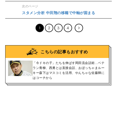
次のページ
スタメン分析 中田翔の移籍で中軸が固まる
1
2
3
4
こちらの記事もおすすめ
「今ドキの子」たちを伸ばす岡田流会話術…ベテ
ラン青柳、西勇とは直接会話、おぼっちゃまルー
キー森下はマスコミを活用、やんちゃな佐藤輝に
はコーチから