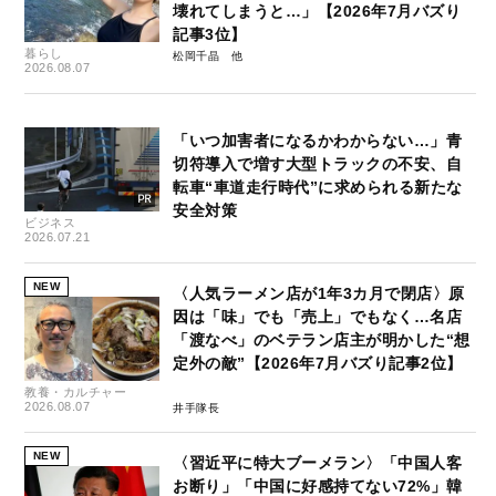
壊れてしまうと…」【2026年7月バズり
記事3位】
暮らし
松岡千晶
2026.08.07
「いつ加害者になるかわからない…」青
切符導入で増す大型トラックの不安、自
転車“車道走行時代”に求められる新たな
安全対策
ビジネス
2026.07.21
NEW
〈人気ラーメン店が1年3カ月で閉店〉原
因は「味」でも「売上」でもなく…名店
「渡なべ」のベテラン店主が明かした“想
定外の敵”【2026年7月バズり記事2位】
教養・カルチャー
2026.08.07
井手隊長
NEW
〈習近平に特大ブーメラン〉「中国人客
お断り」「中国に好感持てない72%」韓