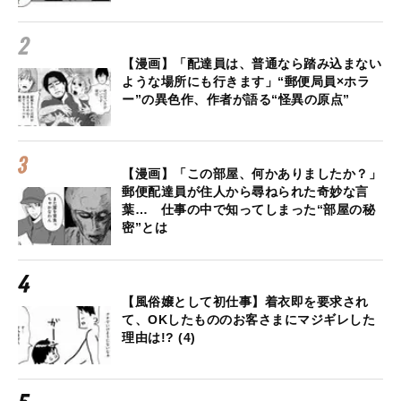
【漫画】「配達員は、普通なら踏み込まない
ような場所にも行きます」“郵便局員×ホラ
ー”の異色作、作者が語る“怪異の原点”
【漫画】「この部屋、何かありましたか？」
郵便配達員が住人から尋ねられた奇妙な言
葉… 仕事の中で知ってしまった“部屋の秘
密”とは
【風俗嬢として初仕事】着衣即を要求され
て、OKしたもののお客さまにマジギレした
理由は!? (4)