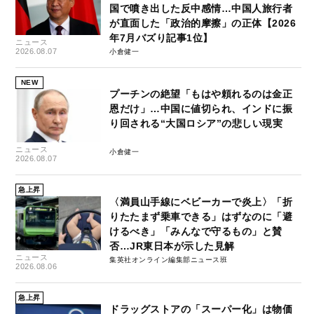
国で噴き出した反中感情…中国人旅行者
が直面した「政治的摩擦」の正体【2026
年7月バズり記事1位】
ニュース
2026.08.07
小倉健一
NEW
プーチンの絶望「もはや頼れるのは金正
恩だけ」…中国に値切られ、インドに振
り回される“大国ロシア”の悲しい現実
ニュース
小倉健一
2026.08.07
急上昇
〈満員山手線にベビーカーで炎上〉「折
りたたまず乗車できる」はずなのに「避
けるべき」「みんなで守るもの」と賛
否…JR東日本が示した見解
ニュース
集英社オンライン編集部ニュース班
2026.08.06
急上昇
ドラッグストアの「スーパー化」は物価