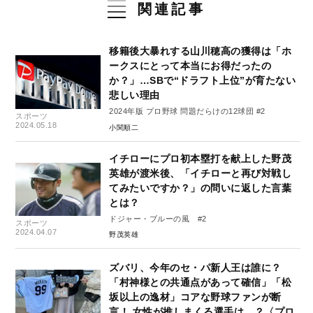
関連記事
移籍後大暴れする山川穂高の獲得は「ホ
ークスにとって本当にお得だったの
か？」…SBで“ドラフト上位”が育たない
悲しい理由
2024年版 プロ野球 問題だらけの12球団 #2
スポーツ
2024.05.18
小関順二
イチローにプロ初本塁打を献上した野茂
英雄が渡米後、「イチローと再び対戦し
てみたいですか？」の問いに返した言葉
とは？
ドジャー・ブルーの風 #2
スポーツ
2024.04.07
野茂英雄
ズバリ、今年のセ・パ新人王は誰に？
「村神様との共通点があって確信」「松
坂以上の逸材」コアな野球ファンが断
言！ 女性が推しまくる選手は…？〈プロ