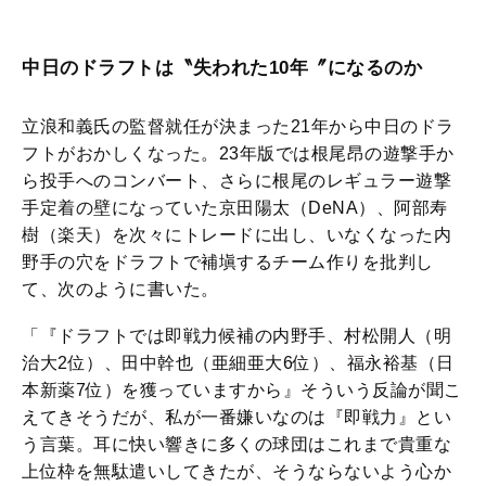
中日のドラフトは〝失われた10年〞になるのか
立浪和義氏の監督就任が決まった21年から中日のドラ
フトがおかしくなった。23年版では根尾昂の遊撃手か
ら投手へのコンバート、さらに根尾のレギュラー遊撃
手定着の壁になっていた京田陽太（DeNA）、阿部寿
樹（楽天）を次々にトレードに出し、いなくなった内
野手の穴をドラフトで補塡するチーム作りを批判し
て、次のように書いた。
「『ドラフトでは即戦力候補の内野手、村松開人（明
治大2位）、田中幹也（亜細亜大6位）、福永裕基（日
本新薬7位）を獲っていますから』そういう反論が聞こ
えてきそうだが、私が一番嫌いなのは『即戦力』とい
う言葉。耳に快い響きに多くの球団はこれまで貴重な
上位枠を無駄遣いしてきたが、そうならないよう心か