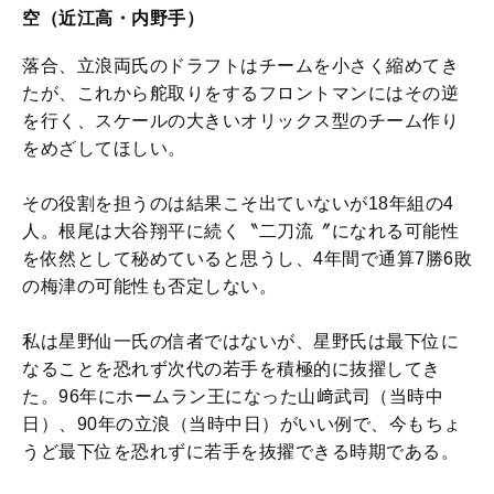
空（近江高・内野手）
落合、立浪両氏のドラフトはチームを小さく縮めてき
たが、これから舵取りをするフロントマンにはその逆
を行く、スケールの大きいオリックス型のチーム作り
をめざしてほしい。
その役割を担うのは結果こそ出ていないが18年組の4
人。根尾は大谷翔平に続く〝二刀流〞になれる可能性
を依然として秘めていると思うし、4年間で通算7勝6敗
の梅津の可能性も否定しない。
私は星野仙一氏の信者ではないが、星野氏は最下位に
なることを恐れず次代の若手を積極的に抜擢してき
た。96年にホームラン王になった山﨑武司（当時中
日）、90年の立浪（当時中日）がいい例で、今もちょ
うど最下位を恐れずに若手を抜擢できる時期である。