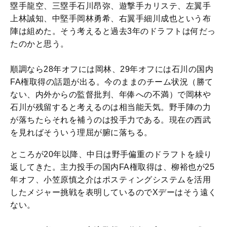
塁手龍空、三塁手石川昂弥、遊撃手カリステ、左翼手
上林誠知、中堅手岡林勇希、右翼手細川成也という布
陣は組めた。そう考えると過去3年のドラフトは何だっ
たのかと思う。
順調なら28年オフには岡林、29年オフには石川の国内
FA権取得の話題が出る。今のままのチーム状況（勝て
ない、内外からの監督批判、年俸への不満）で岡林や
石川が残留すると考えるのは相当能天気。野手陣の力
が落ちたらそれを補うのは投手力である。現在の西武
を見ればそういう理屈が腑に落ちる。
ところが20年以降、中日は野手偏重のドラフトを繰り
返してきた。主力投手の国内FA権取得は、柳裕也が25
年オフ、小笠原慎之介はポスティングシステムを活用
したメジャー挑戦を表明しているのでXデーはそう遠く
ない。