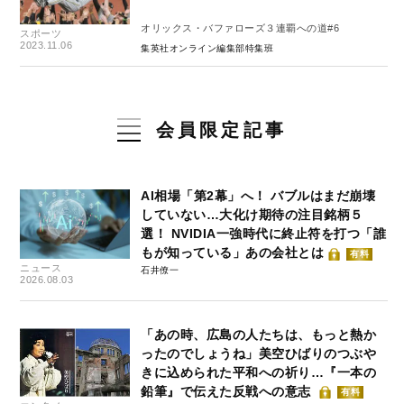
オリックス・バファローズ３連覇への道#6
スポーツ
2023.11.06
集英社オンライン編集部特集班
会員限定記事
AI相場「第2幕」へ！ バブルはまだ崩壊
していない…大化け期待の注目銘柄５
選！ NVIDIA一強時代に終止符を打つ「誰
もが知っている」あの会社とは
有料
ニュース
石井僚一
2026.08.03
「あの時、広島の人たちは、もっと熱か
ったのでしょうね」美空ひばりのつぶや
きに込められた平和への祈り…『一本の
鉛筆』で伝えた反戦への意志
有料