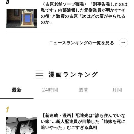
〈吉原老舗ソープ摘発〉「刑事告発したのは
私です」内部通報した元従業員が明かす“そ
の後”と激震の吉原「次はどの店がやられる
のか」
ニュースランキングの一覧を見る
漫画ランキング
最新
24時間
週間
月間
【新連載・漫画】配達先は“誰も住んでいな
い家”…新人配達員が目撃した「姉妹を死に
追いやった」むごすぎる真相