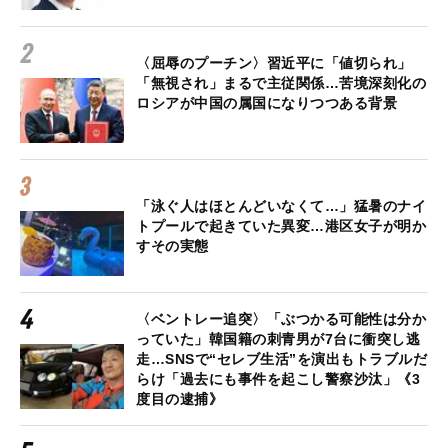
〈屈辱のプーチン〉習近平に「値切られ」
「無視され」まるで主従関係…苦境深刻化の
ロシアが中国の属国になりつつある背景
「泳ぐ人はほとんどいなくて…」猛暑のナイ
トプールで起きていた異変…港区女子が明か
すその実態
〈ベントレー追突〉「ぶつかる可能性は分か
っていた」韓国籍の刺青男が7台に衝突し逃
走…SNSで“セレブ生活”を演出もトラブルだ
らけ「過去にも事件を起こし警察沙汰」《3
度目の逮捕》