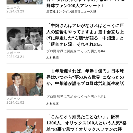
野球ファン100人アンケート〉
ニュース
2024.03.29
集英社オンライン編集部ニュース班
「中畑さんはアレがなければとっくに巨
人の監督をやってますよ」選手会立ち上
げに奔走した“右腕“が語る「中畑流」と
「落合オレ流」それぞれの志
プロ野球界に労組をつくった男たち#4
スポーツ
2024.03.21
木村元彦
「１年活躍すれば、年俸１億円」日本球
界はいつから“夢のある世界”になったの
か。中畑清が語るプロ野球労組誕生秘話
プロ野球界に労組をつくった男たち#１
スポーツ
2024.01.02
木村元彦
「こんなオリ姫見たことない」。阪神
1300人、オリックス100人という人気“格
差”の裏で息づくオリックスファンの絆