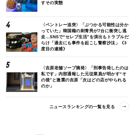
すその実態
〈ベントレー追突〉「ぶつかる可能性は分か
っていた」韓国籍の刺青男が7台に衝突し逃
走…SNSで“セレブ生活”を演出もトラブルだ
らけ「過去にも事件を起こし警察沙汰」《3
度目の逮捕》
〈吉原老舗ソープ摘発〉「刑事告発したのは
私です」内部通報した元従業員が明かす“そ
の後”と激震の吉原「次はどの店がやられる
のか」
ニュースランキングの一覧を見る