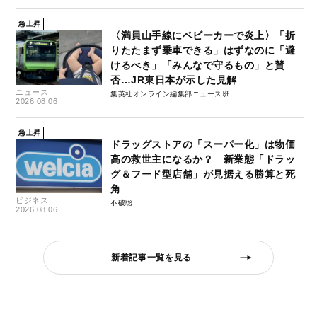
急上昇
〈満員山手線にベビーカーで炎上〉「折
りたたまず乗車できる」はずなのに「避
けるべき」「みんなで守るもの」と賛
否…JR東日本が示した見解
ニュース
集英社オンライン編集部ニュース班
2026.08.06
急上昇
ドラッグストアの「スーパー化」は物価
高の救世主になるか？ 新業態「ドラッ
グ＆フード型店舗」が見据える勝算と死
角
ビジネス
不破聡
2026.08.06
新着記事一覧を見る