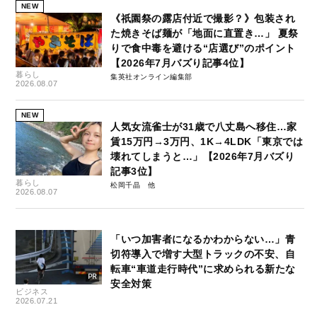
NEW
《祇園祭の露店付近で撮影？》包装され
た焼きそば麺が「地面に直置き…」 夏祭
りで食中毒を避ける“店選び”のポイント
【2026年7月バズり記事4位】
暮らし
集英社オンライン編集部
2026.08.07
NEW
人気女流雀士が31歳で八丈島へ移住…家
賃15万円→3万円、1K→4LDK「東京では
壊れてしまうと…」【2026年7月バズり
記事3位】
暮らし
松岡千晶
2026.08.07
「いつ加害者になるかわからない…」青
切符導入で増す大型トラックの不安、自
転車“車道走行時代”に求められる新たな
安全対策
ビジネス
2026.07.21