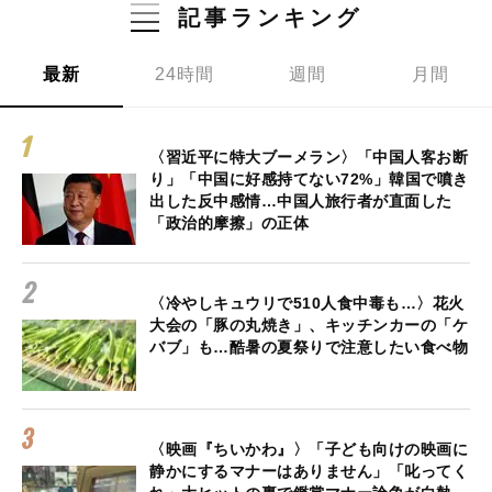
記事ランキング
最新
24時間
週間
月間
〈習近平に特大ブーメラン〉「中国人客お断
り」「中国に好感持てない72%」韓国で噴き
出した反中感情…中国人旅行者が直面した
「政治的摩擦」の正体
〈冷やしキュウリで510人食中毒も…〉花火
大会の「豚の丸焼き」、キッチンカーの「ケ
バブ」も…酷暑の夏祭りで注意したい食べ物
〈映画『ちいかわ』〉「子ども向けの映画に
静かにするマナーはありません」「叱ってく