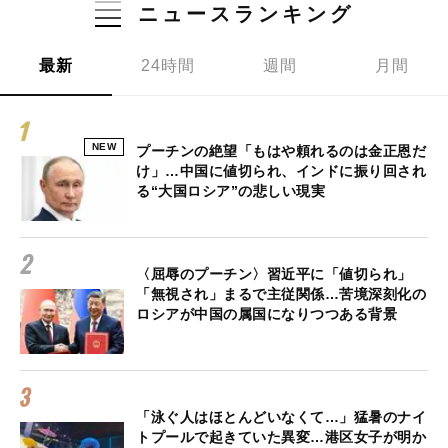
ニュースランキング
最新
24時間
週間
月間
NEW
プーチンの絶望「もはや頼れるのは金正恩だ
け」…中国に値切られ、インドに振り回され
る“大国ロシア”の悲しい現実
〈屈辱のプーチン〉習近平に「値切られ」
「無視され」まるで主従関係…苦境深刻化の
ロシアが中国の属国になりつつある背景
「泳ぐ人はほとんどいなくて…」猛暑のナイ
トプールで起きていた異変…港区女子が明か