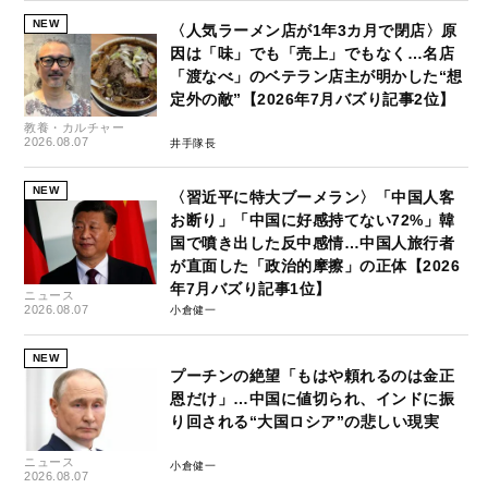
NEW
〈人気ラーメン店が1年3カ月で閉店〉原
因は「味」でも「売上」でもなく…名店
「渡なべ」のベテラン店主が明かした“想
定外の敵”【2026年7月バズり記事2位】
教養・カルチャー
2026.08.07
井手隊長
NEW
〈習近平に特大ブーメラン〉「中国人客
お断り」「中国に好感持てない72%」韓
国で噴き出した反中感情…中国人旅行者
が直面した「政治的摩擦」の正体【2026
年7月バズり記事1位】
ニュース
2026.08.07
小倉健一
NEW
プーチンの絶望「もはや頼れるのは金正
恩だけ」…中国に値切られ、インドに振
り回される“大国ロシア”の悲しい現実
ニュース
小倉健一
2026.08.07