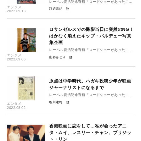
レーベル復活記念寄稿「ロードショーがあったこ
エンタメ
ろ」17
渡辺麻紀
2022.09.13
ロサンゼルスでの撮影当日に突然のNG！
はかなく消えたキップ・パルデュー写真
集企画
レーベル復活記念寄稿「ロードショーがあったこ
エンタメ
ろ」16
山縣みどり
2022.09.06
原点は中学時代。ハガキ投稿少年が映画
ジャーナリストになるまで
レーベル復活記念寄稿「ロードショーがあったこ
ろ」 15
谷川建司
エンタメ
2022.08.02
香港映画に恋をして…私が会ったアニ
タ・ムイ、レスリー・チャン、ブリジッ
ト・リン