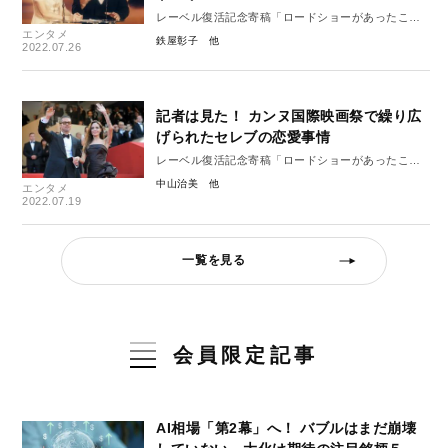
レーベル復活記念寄稿「ロードショーがあったこ
エンタメ
ろ」 14
鉄屋彰子
2022.07.26
記者は見た！ カンヌ国際映画祭で繰り広
げられたセレブの恋愛事情
レーベル復活記念寄稿「ロードショーがあったこ
ろ」13
中山治美
エンタメ
2022.07.19
一覧を見る
会員限定記事
AI相場「第2幕」へ！ バブルはまだ崩壊