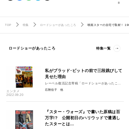
8
TOP
特集
ロードショーがあったころ
映画スターの自宅で取材！ 1
ロードショーがあったころ
特集一覧
私がブラッド･ピットの前で三段跳びして
見せた理由
レーベル復活記念寄稿「ロードショーがあったこ
ろ」18
石附信子
エンタメ
2022.09.20
『スター・ウォーズ』で書いた原稿は百
万字!? 公開初日のハリウッドで遭遇し
たスターとは…