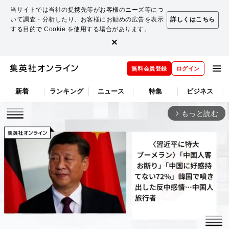
当サイトでは当社の提携先等がお客様のニーズ等につ
いて調査・分析したり、お客様にお勧めの広告を表示
詳しくはこちら
する目的で Cookie を使用する場合があります。
×
無料会員登録
ログイン
新着
ランキング
ニュース
特集
ビジネス
もっと読む
arrow_forward_ios