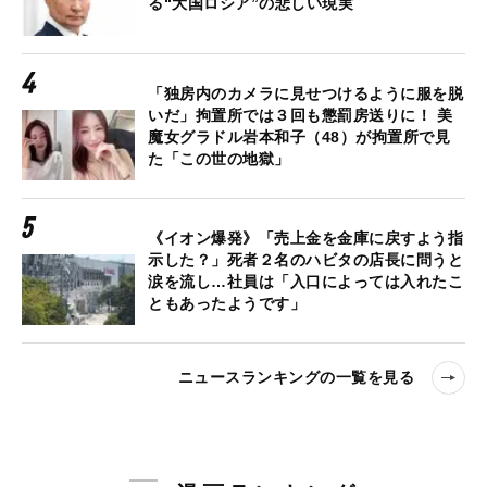
る“大国ロシア”の悲しい現実
「独房内のカメラに見せつけるように服を脱
いだ」拘置所では３回も懲罰房送りに！ 美
魔女グラドル岩本和子（48）が拘置所で見
た「この世の地獄」
《イオン爆発》「売上金を金庫に戻すよう指
示した？」死者２名のハビタの店長に問うと
涙を流し…社員は「入口によっては入れたこ
ともあったようです」
ニュースランキングの一覧を見る