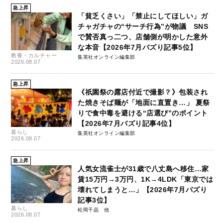
急上昇
「貧乏くさい」「禁止にしてほしい」ガ
チャガチャの“サーチ行為”が物議 SNS
で賛否真っ二つ、店舗側が明かした意外
な本音【2026年7月バズり記事5位】
教養・カルチャー
集英社オンライン編集部
2026.08.07
急上昇
《祇園祭の露店付近で撮影？》包装され
た焼きそば麺が「地面に直置き…」 夏祭
りで食中毒を避ける“店選び”のポイント
【2026年7月バズり記事4位】
暮らし
集英社オンライン編集部
2026.08.07
急上昇
人気女流雀士が31歳で八丈島へ移住…家
賃15万円→3万円、1K→4LDK「東京では
壊れてしまうと…」【2026年7月バズり
記事3位】
暮らし
松岡千晶
2026.08.07