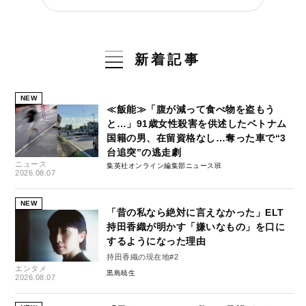
新着記事
NEW
≪飯能≫「腹が減って食べ物を盗もう
と…」91歳女性殺害を供述したベトナム
国籍の男、在留資格なし…奪った車で“3
台追突”の逃走劇
ニュース
集英社オンライン編集部ニュース班
2026.08.07
NEW
「昔の私なら絶対に言えなかった」ELT
持田香織が明かす「嫌いなもの」を口に
するようになった理由
持田香織の現在地#2
エンタメ
黒島暁生
2026.08.07