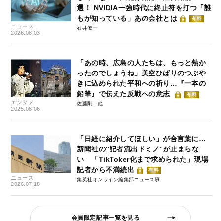
選！ NVIDIA一強時代に終止符を打つ「誰
もが知っている」あの会社とは
有料
ニュース
石井僚一
2026.08.03
「あの時、広島の人たちは、もっと熱か
ったのでしょうね」美空ひばりのつぶや
きに込められた平和への祈り…『一本の
鉛筆』で伝えた反戦への意志
有料
エンタメ
佐藤剛
2025.08.06
「日経に紹介してほしい」が合言葉に…
新聞社の“記者流出ドミノ”が止まらな
い 「TikToker化まで求められた」現場
記者から不満続出
有料
ニュース
集英社オンライン編集部ニュース班
2026.07.18
会員限定記事一覧を見る