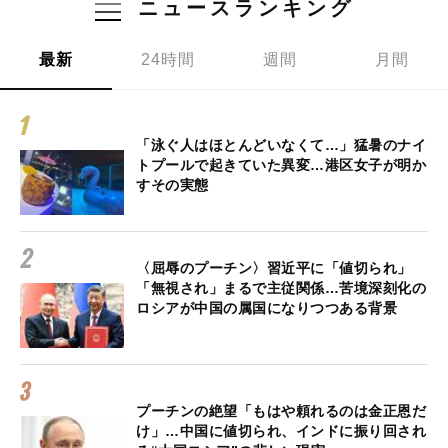
ニュースランキング
最新
24時間
週間
月間
「泳ぐ人はほとんどいなくて…」猛暑のナイ
トプールで起きていた異変…港区女子が明か
すその実態
〈屈辱のプーチン〉習近平に「値切られ」
「無視され」まるで主従関係…苦境深刻化の
ロシアが中国の属国になりつつある背景
プーチンの絶望「もはや頼れるのは金正恩だ
け」…中国に値切られ、インドに振り回され