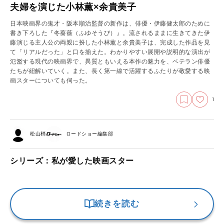
夫婦を演じた小林薫×余貴美子
日本映画界の鬼才・阪本順治監督の新作は、俳優・伊藤健太郎のために
書き下ろした『冬薔薇（ふゆそうび）』。流されるままに生きてきた伊
藤演じる主人公の両親に扮した小林薫と余貴美子は、完成した作品を見
て「リアルだった」と口を揃えた。わかりやすい展開や説明的な演出が
氾濫する現代の映画界で、異質ともいえる本作の魅力を、ベテラン俳優
たちが紐解いていく。また、長く第一線で活躍するふたりが敬愛する映
画スターについても伺った。
1
松山梢
ロードショー編集部
シリーズ：私が愛した映画スター
続きを読む