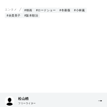
エンタメ
#映画
#ロードショー
#冬薔薇
#小林薫
#余貴美子
#阪本順治
松山梢
フリーライター