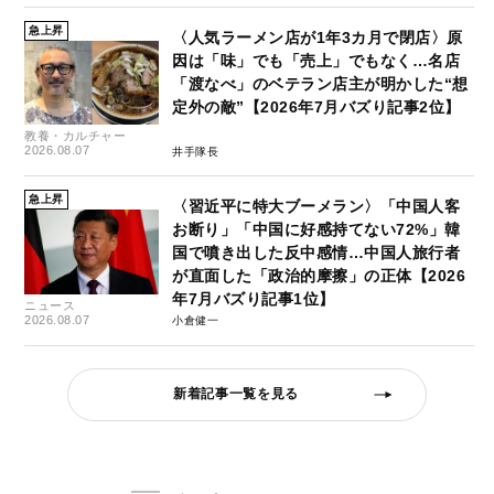
急上昇
〈人気ラーメン店が1年3カ月で閉店〉原
因は「味」でも「売上」でもなく…名店
「渡なべ」のベテラン店主が明かした“想
定外の敵”【2026年7月バズり記事2位】
教養・カルチャー
2026.08.07
井手隊長
急上昇
〈習近平に特大ブーメラン〉「中国人客
お断り」「中国に好感持てない72%」韓
国で噴き出した反中感情…中国人旅行者
が直面した「政治的摩擦」の正体【2026
年7月バズり記事1位】
ニュース
2026.08.07
小倉健一
新着記事一覧を見る