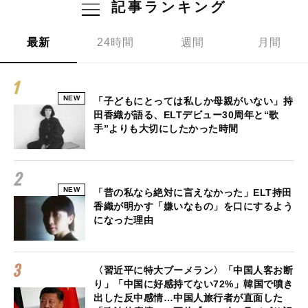
記事ランキング
最新
24時間
週間
月間
NEW
「子どもにとっては私しか母親がいない」持
田香織が語る、ELTデビュー30周年と“歌
手”よりも大切にしたかった時間
NEW
「昔の私なら絶対に言えなかった」ELT持田
香織が明かす「嫌いなもの」を口にするよう
になった理由
〈習近平に特大ブーメラン〉「中国人客お断
り」「中国に好感持てない72%」韓国で噴き
出した反中感情…中国人旅行者が直面した