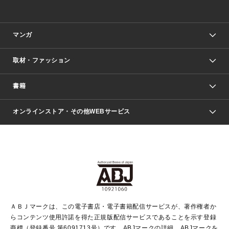
マンガ
取材・ファッション
少年マンガ
週刊少年ジャンプ
書籍
ファッション・美容
青年マンガ
ジャンプSQ.
Seventeen
週刊ヤングジャンプ
オンラインストア・その他WEBサービス
文芸・文庫・総合
芸能・情報・スポーツ
少女マンガ
Vジャンプ
non-no Web
ヤングジャンプ定期購読デジタル
すばる
Myojo
オンラインストア
りぼん
学芸・ノンフィクション・新書
最強ジャンプ
女性マンガ
@BAILA
ヤンジャン＋
小説すばる
週プレNEWS
マーガレット
集英社OTOコンテンツ
集英社 学芸編集部
少年ジャンプ＋
その他WEBサービス
クッキー
ライトノベル・ノベライズ
MAQUIA ONLINE
となりのヤングジャンプ
集英社 文芸ステーション
週プレ グラジャパ！
別冊マーガレット
SHUEISHA MANGA-ART HERITAGE
集英社 ビジネス書
ゼブラック
ココハナ
SHUEISHA ADNAVI
SPUR.JP
集英社Webマガジン Cobalt
グランドジャンプ
web 集英社文庫
キッズ
web Sportiva
マンガMee
ジャンプキャラクターズストア
集英社新書
ジャンプルーキー！
月刊オフィスユー
ＡＢＪマークは、この電子書店・電子書籍配信サービスが、著作権者か
EDITOR'S LAB
LEE
集英社オレンジ文庫
ウルトラジャンプ
青春と読書
パラスポ＋！
らコンテンツ使用許諾を得た正規版配信サービスであることを示す登録
集英社みらい文庫
リマコミ＋
HAPPY PLUS STORE
集英社新書プラス
ジャンプTOON
商標（登録番号 第6091713号）です。ABJマークの詳細、ABJマークを
Marisol