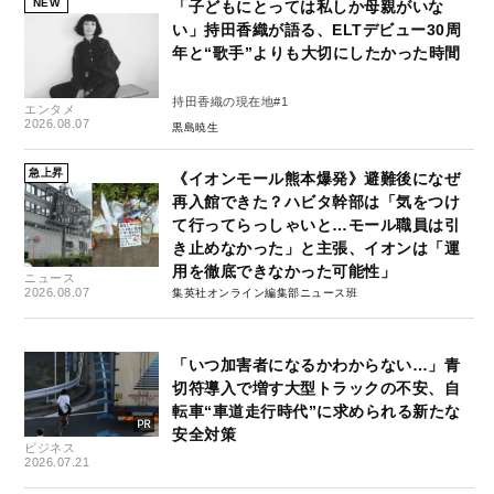
NEW
「子どもにとっては私しか母親がいな
い」持田香織が語る、ELTデビュー30周
年と“歌手”よりも大切にしたかった時間
持田香織の現在地#1
エンタメ
2026.08.07
黒島暁生
急上昇
《イオンモール熊本爆発》避難後になぜ
再入館できた？ハビタ幹部は「気をつけ
て行ってらっしゃいと…モール職員は引
き止めなかった」と主張、イオンは「運
用を徹底できなかった可能性」
ニュース
2026.08.07
集英社オンライン編集部ニュース班
「いつ加害者になるかわからない…」青
切符導入で増す大型トラックの不安、自
転車“車道走行時代”に求められる新たな
安全対策
ビジネス
2026.07.21