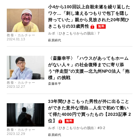
小4から100回以上自殺未遂を繰り返した
ワケ…「刺し違えるつもりで包丁を隠し
持っていた」親から見放された20年間ひ
きこもりの33歳男性
無料
ルポ〈ひきこもりからの脱出〉7
教養・カルチャー
2024.01.13
萩原絹代
〈斎藤幸平〉「ハウスがあってもホーム
がない人々」の社会復帰までに寄り添
う“伴走型”の支援―北九州NPO法人「抱
樸」の挑戦
教養・カルチャー
斎藤幸平
2023.12.27
33年間ひきこもった男性が外に出ること
ができた意外な理由…人生で初めて働い
て得た4000円で買ったもの【2023記事 2
位】
無料
ルポ〈ひきこもりからの脱出〉#3-2
教養・カルチャー
2023.12.29
萩原絹代