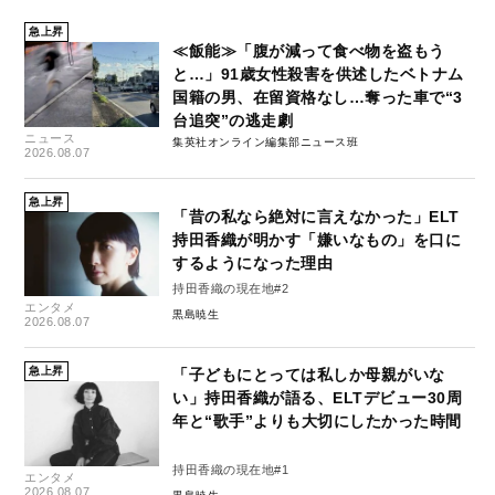
急上昇
≪飯能≫「腹が減って食べ物を盗もう
と…」91歳女性殺害を供述したベトナム
国籍の男、在留資格なし…奪った車で“3
台追突”の逃走劇
ニュース
集英社オンライン編集部ニュース班
2026.08.07
急上昇
「昔の私なら絶対に言えなかった」ELT
持田香織が明かす「嫌いなもの」を口に
するようになった理由
持田香織の現在地#2
エンタメ
黒島暁生
2026.08.07
急上昇
「子どもにとっては私しか母親がいな
い」持田香織が語る、ELTデビュー30周
年と“歌手”よりも大切にしたかった時間
持田香織の現在地#1
エンタメ
2026.08.07