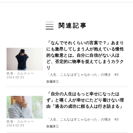
関連記事
「なんでそれくらいの言葉で？」あまり
にも激昂してしまう人が抱えている慢性
的な敵意とは。自分に自信がない人ほ
ど、否定的に物事を捉えてしまうカラク
リ
教養・カルチャー
「人生、こんなはずじゃなかった」の嘆き #2
2024.02.02
加藤諦三
「自分の人生はもっと幸せになったは
ず」と嘆く人が幸せにたどり着けない理
由「過去の成功に頼る人は行き詰まる」
「人生、こんなはずじゃなかった」の嘆き #3
教養・カルチャー
2024.02.04
加藤諦三