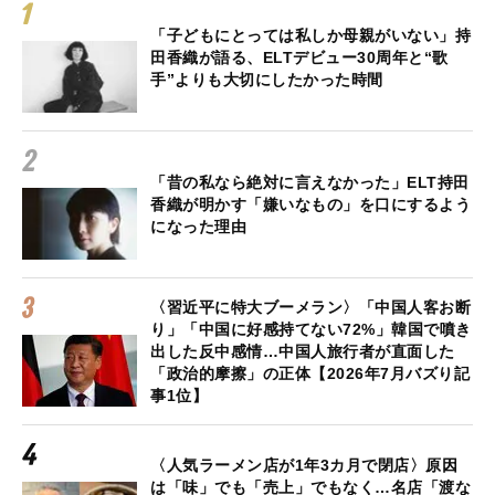
「子どもにとっては私しか母親がいない」持
田香織が語る、ELTデビュー30周年と“歌
手”よりも大切にしたかった時間
「昔の私なら絶対に言えなかった」ELT持田
香織が明かす「嫌いなもの」を口にするよう
になった理由
〈習近平に特大ブーメラン〉「中国人客お断
り」「中国に好感持てない72%」韓国で噴き
出した反中感情…中国人旅行者が直面した
「政治的摩擦」の正体【2026年7月バズり記
事1位】
〈人気ラーメン店が1年3カ月で閉店〉原因
は「味」でも「売上」でもなく…名店「渡な