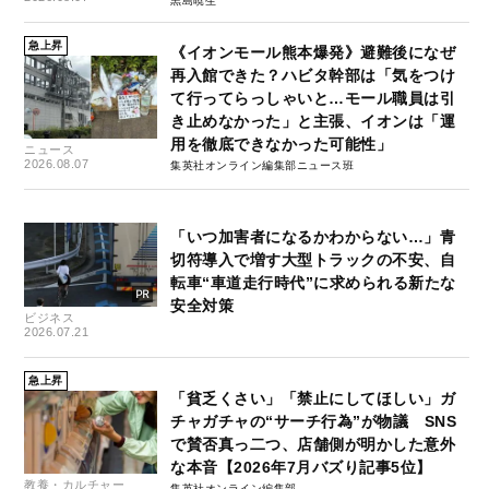
黒島暁生
急上昇
《イオンモール熊本爆発》避難後になぜ
再入館できた？ハビタ幹部は「気をつけ
て行ってらっしゃいと…モール職員は引
き止めなかった」と主張、イオンは「運
用を徹底できなかった可能性」
ニュース
2026.08.07
集英社オンライン編集部ニュース班
「いつ加害者になるかわからない…」青
切符導入で増す大型トラックの不安、自
転車“車道走行時代”に求められる新たな
安全対策
ビジネス
2026.07.21
急上昇
「貧乏くさい」「禁止にしてほしい」ガ
チャガチャの“サーチ行為”が物議 SNS
で賛否真っ二つ、店舗側が明かした意外
な本音【2026年7月バズり記事5位】
教養・カルチャー
集英社オンライン編集部