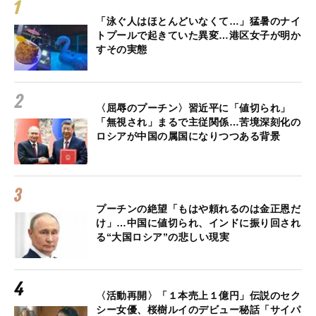
「泳ぐ人はほとんどいなくて…」猛暑のナイ
トプールで起きていた異変…港区女子が明か
すその実態
〈屈辱のプーチン〉習近平に「値切られ」
「無視され」まるで主従関係…苦境深刻化の
ロシアが中国の属国になりつつある背景
プーチンの絶望「もはや頼れるのは金正恩だ
け」…中国に値切られ、インドに振り回され
る“大国ロシア”の悲しい現実
〈活動再開〉「１本売上１億円」伝説のセク
シー女優、桜樹ルイのデビュー秘話「サイパ