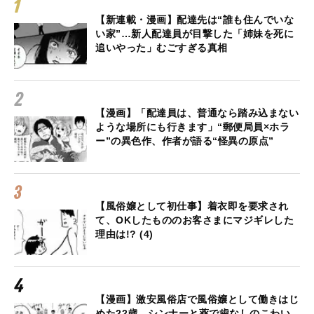
【新連載・漫画】配達先は“誰も住んでいな
い家”…新人配達員が目撃した「姉妹を死に
追いやった」むごすぎる真相
【漫画】「配達員は、普通なら踏み込まない
ような場所にも行きます」“郵便局員×ホラ
ー”の異色作、作者が語る“怪異の原点”
【風俗嬢として初仕事】着衣即を要求され
て、OKしたもののお客さまにマジギレした
理由は!? (4)
【漫画】激安風俗店で風俗嬢として働きはじ
めた22歳、シンナーと薬で歯なしのこわい