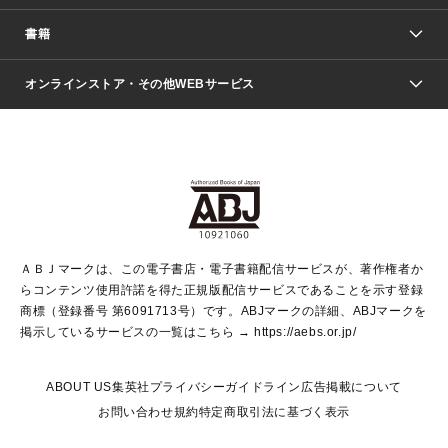
週刊少年ジャンプ
書籍
ファッション・美容
青年マンガ
ジャンプSQ.
Seventeen
週刊ヤングジャンプ
オンラインストア・その他WEBサービス
文芸・文庫・総合
芸能・情報・スポーツ
少女マンガ
Vジャンプ
non-no Web
ヤングジャンプ定期購読デジタル
すばる
Myojo
オンラインストア
りぼん
学芸・ノンフィクション・新書
最強ジャンプ
女性マンガ
@BAILA
ヤンジャン＋
小説すばる
週プレNEWS
マーガレット
集英社OTOコンテンツ
集英社 学芸編集部
少年ジャンプ＋
その他WEBサービス
クッキー
ライトノベル・ノベライズ
MAQUIA ONLINE
となりのヤングジャンプ
集英社 文芸ステーション
週プレ グラジャパ！
別冊マーガレット
SHUEISHA MANGA-ART HERITAGE
集英社 ビジネス書
ゼブラック
ココハナ
SHUEISHA ADNAVI
SPUR.JP
集英社Webマガジン Cobalt
グランドジャンプ
web 集英社文庫
キッズ
web Sportiva
マンガMee
ジャンプキャラクターズストア
集英社新書
ジャンプルーキー！
月刊オフィスユー
ＡＢＪマークは、この電子書店・電子書籍配信サービスが、著作権者か
EDITOR'S LAB
LEE
集英社オレンジ文庫
ウルトラジャンプ
青春と読書
パラスポ＋！
らコンテンツ使用許諾を得た正規版配信サービスであることを示す登録
集英社みらい文庫
リマコミ＋
HAPPY PLUS STORE
集英社新書プラス
ジャンプTOON
商標（登録番号 第6091713号）です。ABJマークの詳細、ABJマークを
Marisol
シフォン文庫
アジア人物史
S-KIDS.LAND
マンガMeets
掲示しているサービスの一覧はこちら →
https://aebs.or.jp/
shueisha vox
よみタイ
S-MANGA
Web éclat
ダッシュエックス文庫
LEEマルシェ
kotoba
集英社ジャンプリミックス
ABOUT US
集英社プライバシーガイドライン
広告掲載について
T JAPAN:The New York Times Style Magazine
JUMP j BOOKS
お問い合わせ
規約
特定商取引法に基づく表示
SHOP Marisol
e!集英社
集英社コミック文庫
集英社女性誌ポータル