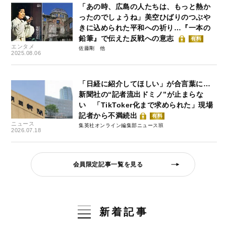
「あの時、広島の人たちは、もっと熱か
ったのでしょうね」美空ひばりのつぶや
きに込められた平和への祈り…『一本の
鉛筆』で伝えた反戦への意志
有料
エンタメ
佐藤剛
2025.08.06
「日経に紹介してほしい」が合言葉に…
新聞社の“記者流出ドミノ”が止まらな
い 「TikToker化まで求められた」現場
記者から不満続出
有料
ニュース
集英社オンライン編集部ニュース班
2026.07.18
会員限定記事一覧を見る
新着記事