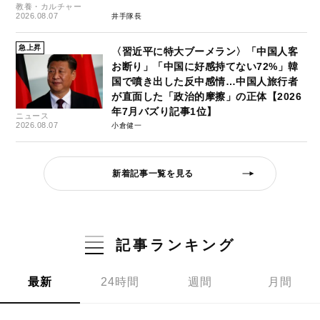
教養・カルチャー
2026.08.07
井手隊長
急上昇
〈習近平に特大ブーメラン〉「中国人客
お断り」「中国に好感持てない72%」韓
国で噴き出した反中感情…中国人旅行者
が直面した「政治的摩擦」の正体【2026
年7月バズり記事1位】
ニュース
2026.08.07
小倉健一
新着記事一覧を見る
記事ランキング
最新
24時間
週間
月間