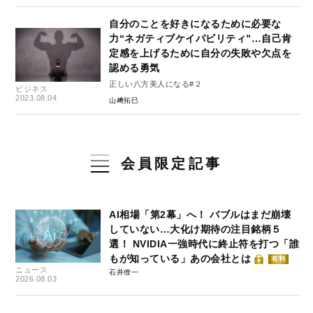
自分のことを好きになるために必要な
力“ネガティブケイパビリティ”…自己肯
定感を上げるために自分の失敗や欠点を
認める勇気
正しい八方美人になる#２
ビジネス
2023.08.04
山﨑拓巳
会員限定記事
AI相場「第2幕」へ！ バブルはまだ崩壊
していない…大化け期待の注目銘柄５
選！ NVIDIA一強時代に終止符を打つ「誰
もが知っている」あの会社とは
有料
ニュース
石井僚一
2026.08.03