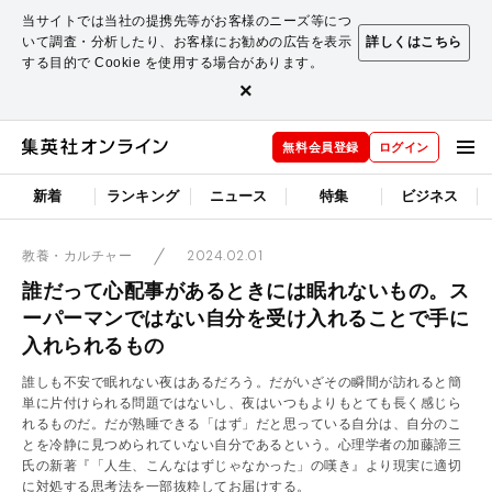
当サイトでは当社の提携先等がお客様のニーズ等につ
いて調査・分析したり、お客様にお勧めの広告を表示
詳しくはこちら
する目的で Cookie を使用する場合があります。
×
無料会員登録
ログイン
新着
ランキング
ニュース
特集
ビジネス
2024.02.01
教養・カルチャー
誰だって心配事があるときには眠れないもの。ス
ーパーマンではない自分を受け入れることで手に
入れられるもの
誰しも不安で眠れない夜はあるだろう。だがいざその瞬間が訪れると簡
単に片付けられる問題ではないし、夜はいつもよりもとても長く感じら
れるものだ。だが熟睡できる「はず」だと思っている自分は、自分のこ
とを冷静に見つめられていない自分であるという。心理学者の加藤諦三
氏の新著『「人生、こんなはずじゃなかった」の嘆き』より現実に適切
に対処する思考法を一部抜粋してお届けする。