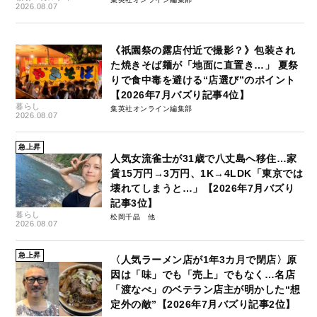
2026.08.07
《祇園祭の露店付近で撮影？》包装され
た焼きそば麺が「地面に直置き…」 夏祭
りで食中毒を避ける“店選び”のポイント
【2026年7月バズり記事4位】
暮らし
集英社オンライン編集部
2026.08.07
急上昇
人気女流雀士が31歳で八丈島へ移住…家
賃15万円→3万円、1K→4LDK「東京では
壊れてしまうと…」【2026年7月バズり
記事3位】
暮らし
松岡千晶
2026.08.07
急上昇
〈人気ラーメン店が1年3カ月で閉店〉原
因は「味」でも「売上」でもなく…名店
「渡なべ」のベテラン店主が明かした“想
定外の敵”【2026年7月バズり記事2位】