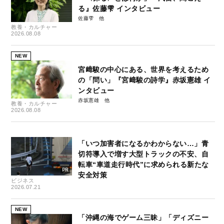
る』佐藤雫 インタビュー
佐藤雫
教養・カルチャー
2026.08.08
NEW
宮﨑駿の中心にある、世界を考えるため
の「問い」『宮﨑駿の詩学』赤坂憲雄 イ
ンタビュー
赤坂憲雄
教養・カルチャー
2026.08.08
「いつ加害者になるかわからない…」青
切符導入で増す大型トラックの不安、自
転車“車道走行時代”に求められる新たな
安全対策
ビジネス
2026.07.21
NEW
「沖縄の海でゲーム三昧」「ディズニー