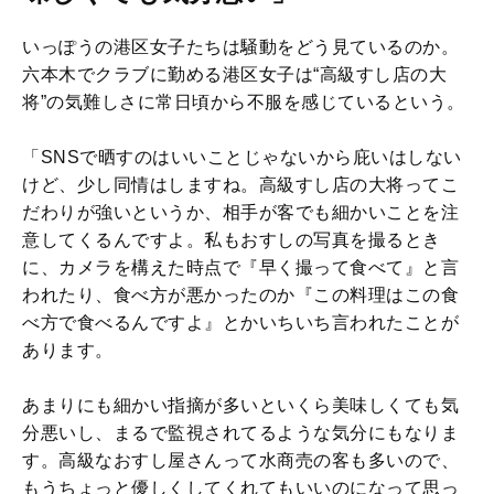
いっぽうの港区女子たちは騒動をどう見ているのか。
六本木でクラブに勤める港区女子は“高級すし店の大
将”の気難しさに常日頃から不服を感じているという。
「SNSで晒すのはいいことじゃないから庇いはしない
けど、少し同情はしますね。高級すし店の大将ってこ
だわりが強いというか、相手が客でも細かいことを注
意してくるんですよ。私もおすしの写真を撮るとき
に、カメラを構えた時点で『早く撮って食べて』と言
われたり、食べ方が悪かったのか『この料理はこの食
べ方で食べるんですよ』とかいちいち言われたことが
あります。
あまりにも細かい指摘が多いといくら美味しくても気
分悪いし、まるで監視されてるような気分にもなりま
す。高級なおすし屋さんって水商売の客も多いので、
もうちょっと優しくしてくれてもいいのになって思っ