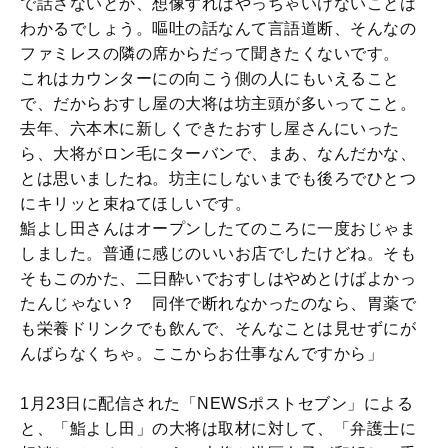
で話さないとか、想像すればやっちゃいけないことは
わかるでしょう。嘔吐の話なんて言語道断、そんなの
ファミレスの隣の席からだって聞きたくないです。
これはカウンターにの向こう側の人にもいえること
で、だからおすし屋の大将は坊主頭が多いってこと。
去年、六本木に新しくできたおすし屋さんにいった
ら、大将がロン毛にターバンで、まあ、なんだかな、
とは思いましたね。坊主にしないまでも後ろでひとつ
にキリッと束ねてほしいです。
鮨よし田さんはオープンしたてのころに一度おじゃま
しました。普通に感じのいいお店でしたけどね。そも
そもこのかた、二日酔いでおすしはやめとけばよかっ
たんじゃない？ 同伴で断れなかったのなら、胃薬で
も栄養ドリンクでも飲んで、そんなことは見せずにが
んばらなくちゃ。ここからお仕事なんですから」
1月23日に配信された「NEWSポストセブン」による
と、「鮨よし田」の大将は取材に対して、「弁護士に