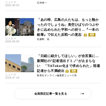
ニュース
石井僚一
2026.08.03
「あの時、広島の人たちは、もっと熱か
ったのでしょうね」美空ひばりのつぶや
きに込められた平和への祈り…『一本の
鉛筆』で伝えた反戦への意志
有料
エンタメ
佐藤剛
2025.08.06
「日経に紹介してほしい」が合言葉に…
新聞社の“記者流出ドミノ”が止まらな
い 「TikToker化まで求められた」現場
記者から不満続出
有料
ニュース
集英社オンライン編集部ニュース班
2026.07.18
会員限定記事一覧を見る