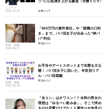
リ”に心底湧き上がる嫌悪〈甘糟りり子〉
ニュース
2024.01.25
甘糟りり子
「800万円の案件発注」や「就職の口利
き」まで。パパ活女子が出会った“神パ
パ”列伝
渡辺ありさ
恋愛・結婚
2022.08.17
お手当やデートスポットまで生態を大公
開！ パパ活女子に訊いた、年収別リア
ル・パパ活図鑑
渡辺ありさ
恋愛・結婚
2022.08.29
「合コン」はオワコン！? 令和の男女の
理想は「ゆる〜い飲み会」。そこで求め
るのは恋愛だけでなく人脈作りや知見の