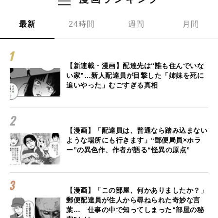
最新
24時間
週間
月間
【新連載・漫画】配達先は“誰も住んでいな
い家”…新人配達員が目撃した「姉妹を死に
追いやった」むごすぎる真相
【漫画】「配達員は、普通なら踏み込まない
ような場所にも行きます」“郵便局員×ホラ
ー”の異色作、作者が語る“怪異の原点”
【漫画】「この部屋、何かありましたか？」
郵便配達員が住人から尋ねられた奇妙な言
葉… 仕事の中で知ってしまった“部屋の秘