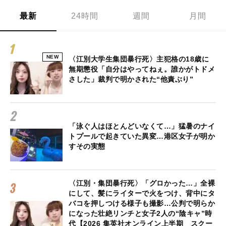
最新
24時間
週間
月間
NEW
〈江別大学生集団暴行死〉主犯格の18歳に
無期懲役「自分はやってねぇ。誰かがトドメ
さした」裁判で明かされた“他責ぶり”
「泳ぐ人はほとんどいなくて…」猛暑のナイ
トプールで起きていた異変…港区女子が明か
すその実態
〈江別・集団暴行死〉「グロかった…」全裸
にして、髪にライターで火をつけ、背中にタ
バコを押しつける様子も撮影…公判で明らか
になった壮絶リンチと女子2人の“陰キャ”時
代【2026 集英社オンライン上半期 スクー