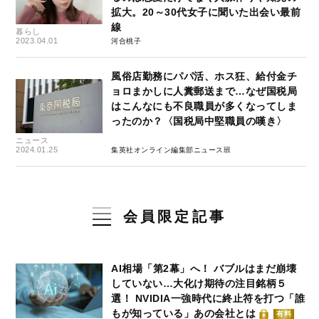
拡大。20～30代女子に聞いた出会い最前
線
暮らし
2023.04.01
河合桃子
風俗店勤務にパパ活、ホス狂、給付金チ
ョロまかしに人糞郵送まで…なぜ国税局
はこんなにも不良職員が多くなってしま
ったのか？〈国税局中堅職員の嘆き〉
ニュース
2024.01.25
集英社オンライン編集部ニュース班
会員限定記事
AI相場「第2幕」へ！ バブルはまだ崩壊
していない…大化け期待の注目銘柄５
選！ NVIDIA一強時代に終止符を打つ「誰
もが知っている」あの会社とは
有料