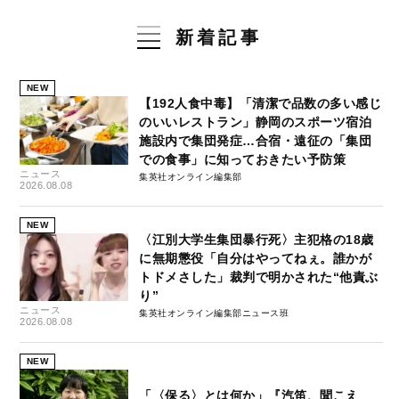
新着記事
NEW
【192人食中毒】「清潔で品数の多い感じ
のいいレストラン」静岡のスポーツ宿泊
施設内で集団発症…合宿・遠征の「集団
での食事」に知っておきたい予防策
ニュース
集英社オンライン編集部
2026.08.08
NEW
〈江別大学生集団暴行死〉主犯格の18歳
に無期懲役「自分はやってねぇ。誰かが
トドメさした」裁判で明かされた“他責ぶ
り”
ニュース
集英社オンライン編集部ニュース班
2026.08.08
NEW
「〈保る〉とは何か」『汽笛、聞こえ