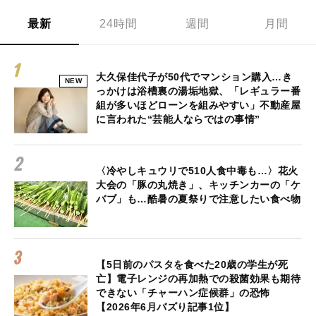
最新
24時間
週間
月間
大久保佳代子が50代でマンション購入…き
NEW
っかけは浴槽裏の湯垢地獄、「レギュラー番
組が多いほどローンを組みやすい」不動産屋
に言われた“芸能人ならではの事情”
〈冷やしキュウリで510人食中毒も…〉花火
大会の「豚の丸焼き」、キッチンカーの「ケ
バブ」も…酷暑の夏祭りで注意したい食べ物
【5日前のパスタを食べた20歳の学生が死
亡】電子レンジの再加熱での殺菌効果も期待
できない「チャーハン症候群」の恐怖
【2026年6月バズり記事1位】