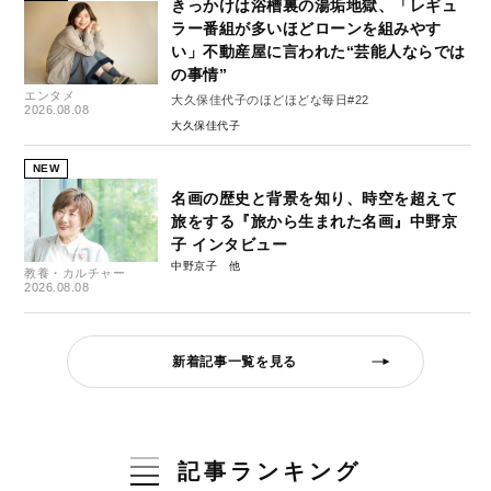
きっかけは浴槽裏の湯垢地獄、「レギュ
ラー番組が多いほどローンを組みやす
い」不動産屋に言われた“芸能人ならでは
の事情”
エンタメ
大久保佳代子のほどほどな毎日#22
2026.08.08
大久保佳代子
NEW
名画の歴史と背景を知り、時空を超えて
旅をする『旅から生まれた名画』中野京
子 インタビュー
中野京子
教養・カルチャー
2026.08.08
新着記事一覧を見る
記事ランキング