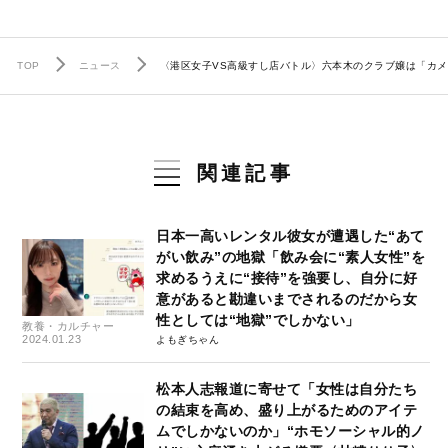
TOP
ニュース
〈港区女子VS高級すし店バトル〉六本木のクラブ嬢は「カメ
関連記事
日本一高いレンタル彼女が遭遇した“あて
がい飲み”の地獄「飲み会に“素人女性”を
求めるうえに“接待”を強要し、自分に好
意があると勘違いまでされるのだから女
性としては“地獄”でしかない」
教養・カルチャー
2024.01.23
よもぎちゃん
松本人志報道に寄せて「女性は自分たち
の結束を高め、盛り上がるためのアイテ
ムでしかないのか」“ホモソーシャル的ノ