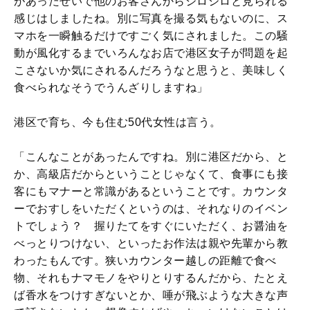
があったせいで他のお客さんからジロジロと見られる
感じはしましたね。別に写真を撮る気もないのに、ス
マホを一瞬触るだけですごく気にされました。この騒
動が風化するまでいろんなお店で港区女子が問題を起
こさないか気にされるんだろうなと思うと、美味しく
食べられなそうでうんざりしますね」
港区で育ち、今も住む50代女性は言う。
「こんなことがあったんですね。別に港区だから、と
か、高級店だからということじゃなくて、食事にも接
客にもマナーと常識があるということです。カウンタ
ーでおすしをいただくというのは、それなりのイベン
トでしょう？ 握りたてをすぐにいただく、お醤油を
べっとりつけない、といったお作法は親や先輩から教
わったもんです。狭いカウンター越しの距離で食べ
物、それもナマモノをやりとりするんだから、たとえ
ば香水をつけすぎないとか、唾が飛ぶような大きな声