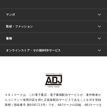
マンガ
取材・ファッション
少年マンガ
週刊少年ジャンプ
書籍
ファッション・美容
青年マンガ
ジャンプSQ.
Seventeen
週刊ヤングジャンプ
オンラインストア・その他WEBサービス
文芸・文庫・総合
芸能・情報・スポーツ
少女マンガ
Vジャンプ
non-no Web
ヤングジャンプ定期購読デジタル
すばる
Myojo
オンラインストア
りぼん
学芸・ノンフィクション・新書
最強ジャンプ
女性マンガ
@BAILA
ヤンジャン＋
小説すばる
週プレNEWS
マーガレット
集英社OTOコンテンツ
集英社 学芸編集部
少年ジャンプ＋
その他WEBサービス
クッキー
ライトノベル・ノベライズ
MAQUIA ONLINE
となりのヤングジャンプ
集英社 文芸ステーション
週プレ グラジャパ！
別冊マーガレット
SHUEISHA MANGA-ART HERITAGE
集英社 ビジネス書
ゼブラック
ココハナ
SHUEISHA ADNAVI
SPUR.JP
集英社Webマガジン Cobalt
グランドジャンプ
web 集英社文庫
キッズ
web Sportiva
マンガMee
ジャンプキャラクターズストア
集英社新書
ジャンプルーキー！
月刊オフィスユー
ＡＢＪマークは、この電子書店・電子書籍配信サービスが、著作権者か
EDITOR'S LAB
LEE
集英社オレンジ文庫
ウルトラジャンプ
青春と読書
パラスポ＋！
らコンテンツ使用許諾を得た正規版配信サービスであることを示す登録
集英社みらい文庫
リマコミ＋
HAPPY PLUS STORE
集英社新書プラス
ジャンプTOON
商標（登録番号 第6091713号）です。ABJマークの詳細、ABJマークを
Marisol
シフォン文庫