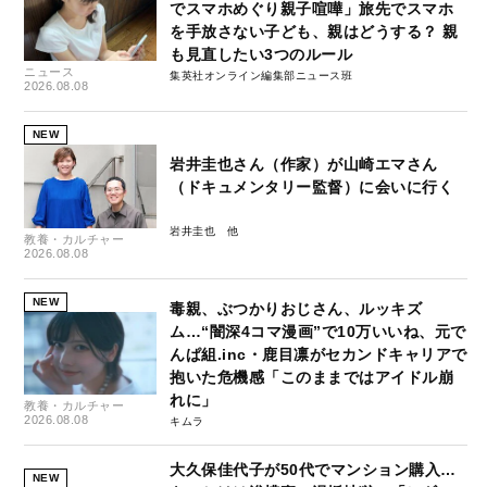
でスマホめぐり親子喧嘩」旅先でスマホ
を手放さない子ども、親はどうする？ 親
も見直したい3つのルール
ニュース
集英社オンライン編集部ニュース班
2026.08.08
NEW
岩井圭也さん（作家）が山崎エマさん
（ドキュメンタリー監督）に会いに行く
岩井圭也
教養・カルチャー
2026.08.08
NEW
毒親、ぶつかりおじさん、ルッキズ
ム…“闇深4コマ漫画”で10万いいね、元で
んぱ組.inc・鹿目凛がセカンドキャリアで
抱いた危機感「このままではアイドル崩
れに」
教養・カルチャー
2026.08.08
キムラ
大久保佳代子が50代でマンション購入…
NEW