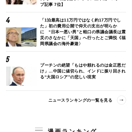
プ記事 7位】
「1泊最高は11万円ではなく約17万円でし
た」初の費用公開で仰天の支出が明らか
に “日本一悪い男”と軽口の県議会議長は震
災のさなかに「天国」へ行ったとご満悦《福
岡県議会の海外豪遊〉
プーチンの絶望「もはや頼れるのは金正恩だ
け」…中国に値切られ、インドに振り回され
る“大国ロシア”の悲しい現実
ニュースランキングの一覧を見る
漫画ランキング