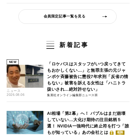
会員限定記事一覧を見る
新着記事
NEW
「ロケバスはスタッフがいつ戻ってきて
もおかしくない…」と無罪主張の元ジャ
ンポケ斉藤被告に懲役7年求刑「反省の情
もない」被害を訴える女性は「ハニトラ
扱いされ…絶対許せない」
ニュース
2026.08.06
集英社オンライン編集部ニュース班
AI相場「第2幕」へ！ バブルはまだ崩壊
していない…大化け期待の注目銘柄５
選！ NVIDIA一強時代に終止符を打つ「誰
もが知っている」あの会社とは
有料