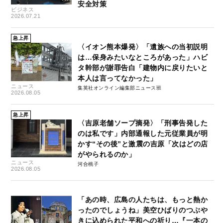
安全対策
ビジネス
2026.07.21
急上昇
〈イオン熊本爆発〉「遺族への当初説明
は…保身みたいなところがあった」ハビ
タ幹部が謝罪告白「建物内に戻りたいと
本人は言ってなかった」
ニュース
集英社オンライン編集部ニュース班
2026.08.05
急上昇
〈吉原老舗ソープ摘発〉「刑事告発した
のは私です」内部通報した元従業員が明
かす“その後”と激震の吉原「次はどの店
がやられるのか」
ニュース
河合桃子
2026.08.05
「あの時、広島の人たちは、もっと熱か
ったのでしょうね」美空ひばりのつぶや
きに込められた平和への祈り…『一本の