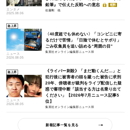
鉛筆』で伝えた反戦への意志
有料
エンタメ
佐藤剛
2025.08.06
急上昇
〈40度超でも休めない〉「コンビニに寄
るだけで苦情」「日陰で休むとサボり」
ごみ収集員を追い詰める“周囲の目”
集英社オンライン編集部ニュース班
ニュース
2026.08.05
《ライバー刺殺》「まだ動くんだ…」と
急上昇
犯行後に被害者の頭を蹴った被告に求刑
20年、傍聴者が裁判をライブ配信した疑
惑で審理中断「該当する方は名乗り出て
ください」【2026年7月ニュース記事5
ニュース
位】
2026.08.05
集英社オンライン編集部ニュース班
新着記事一覧を見る