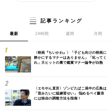
記事ランキング
最新
24時間
週間
月間
〈映画『ちいかわ』〉「子ども向けの映画に
静かにするマナーはありません」「叱ってく
れ」大ヒットの裏で鑑賞マナー論争が白熱
〈エモやん直言〉ゾンビたばこ渦中の広島は
「昔みたいに猛練習せい」 悩めるベイ藤浪
には独自の調整方法を指南！