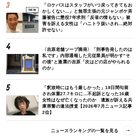
「ロケバスはスタッフがいつ戻ってきてもお
NEW
かしくない…」と無罪主張の元ジャンポケ斉
藤被告に懲役7年求刑「反省の情もない」被
害を訴える女性は「ハニトラ扱いされ…絶対
許せない」
〈吉原老舗ソープ摘発〉「刑事告発したのは
私です」内部通報した元従業員が明かす“そ
の後”と激震の吉原「次はどの店がやられる
のか」
「釈放時にはもう厳しかった」18日間勾留
され体重27.7キロに…不起訴となった16歳
女性はなぜ亡くなったのか 遺族が訴える兵
庫県警の違法捜査【2026年7月ニュース記事
2位】
ニュースランキングの一覧を見る