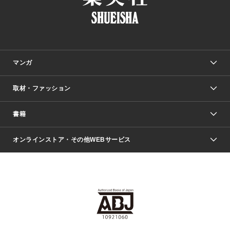
マンガ
取材・ファッション
少年マンガ
週刊少年ジャンプ
書籍
ファッション・美容
青年マンガ
ジャンプSQ.
Seventeen
週刊ヤングジャンプ
オンラインストア・その他WEBサービス
文芸・文庫・総合
芸能・情報・スポーツ
少女マンガ
Vジャンプ
non-no Web
ヤングジャンプ定期購読デジタル
すばる
Myojo
オンラインストア
りぼん
学芸・ノンフィクション・新書
最強ジャンプ
女性マンガ
@BAILA
ヤンジャン＋
小説すばる
週プレNEWS
マーガレット
集英社OTOコンテンツ
集英社 学芸編集部
少年ジャンプ＋
その他WEBサービス
クッキー
ライトノベル・ノベライズ
MAQUIA ONLINE
となりのヤングジャンプ
集英社 文芸ステーション
週プレ グラジャパ！
別冊マーガレット
SHUEISHA MANGA-ART HERITAGE
集英社 ビジネス書
ゼブラック
ココハナ
SHUEISHA ADNAVI
SPUR.JP
集英社Webマガジン Cobalt
グランドジャンプ
web 集英社文庫
キッズ
web Sportiva
マンガMee
ジャンプキャラクターズストア