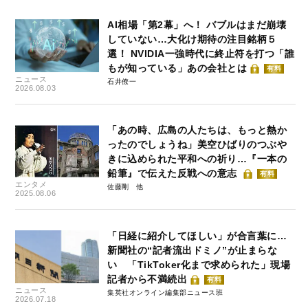
AI相場「第2幕」へ！ バブルはまだ崩壊
していない…大化け期待の注目銘柄５
選！ NVIDIA一強時代に終止符を打つ「誰
もが知っている」あの会社とは
有料
ニュース
石井僚一
2026.08.03
「あの時、広島の人たちは、もっと熱か
ったのでしょうね」美空ひばりのつぶや
きに込められた平和への祈り…『一本の
鉛筆』で伝えた反戦への意志
有料
エンタメ
佐藤剛
2025.08.06
「日経に紹介してほしい」が合言葉に…
新聞社の“記者流出ドミノ”が止まらな
い 「TikToker化まで求められた」現場
記者から不満続出
有料
ニュース
集英社オンライン編集部ニュース班
2026.07.18