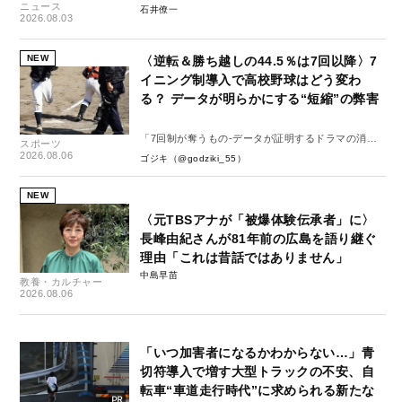
ニュース
石井僚一
2026.08.03
NEW
〈逆転＆勝ち越しの44.5％は7回以降〉7
イニング制導入で高校野球はどう変わ
る？ データが明らかにする“短縮”の弊害
「7回制が奪うもの-データが証明するドラマの消
スポーツ
失-」
2026.08.06
ゴジキ（@godziki_55）
NEW
〈元TBSアナが「被爆体験伝承者」に〉
長峰由紀さんが81年前の広島を語り継ぐ
理由「これは昔話ではありません」
中島早苗
教養・カルチャー
2026.08.06
「いつ加害者になるかわからない…」青
切符導入で増す大型トラックの不安、自
転車“車道走行時代”に求められる新たな