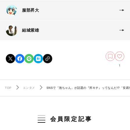
服部昇大
結城紫雄
1
TOP
エンタメ
SNSで「池ちゃん」が話題の『邦キチ』ってなんだ!?「安易
会員限定記事