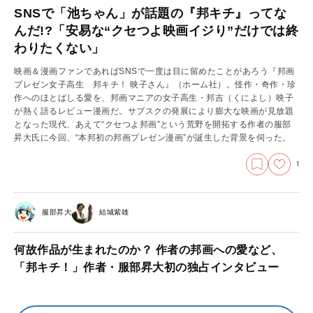
SNSで「池ちゃん」が話題の『邦キチ』ってな
んだ!?「安易な“クセつよ映画イジり”だけでは終
わりたくない」
映画＆漫画ファンであればSNSで一度は目に留めたことがあろう『邦画
プレゼン女子高生 邦キチ！ 映子さん』（ホーム社）。怪作・奇作・珍
作へのほとばしる愛を、邦画マニアの女子高生・邦吉（くによし）映子
が熱く語るレビュー漫画だ。サブスクの発展により膨大な映画が見放題
となった現代、あえて“クセつよ邦画”という荒野を開拓する作者の服部
昇大氏に今回、“本邦初の邦画プレゼン漫画”が誕生した背景を伺った。
1
服部昇大
結城紫雄
何故作品が生まれたのか？ 作者の邦画への愛など、
「邦キチ！」作者・服部昇大初の独占インタビュー