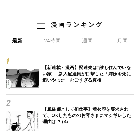
漫画ランキング
最新
24時間
週間
月間
【新連載・漫画】配達先は“誰も住んでいな
い家”…新人配達員が目撃した「姉妹を死に
追いやった」むごすぎる真相
【風俗嬢として初仕事】着衣即を要求され
て、OKしたもののお客さまにマジギレした
理由は!? (4)