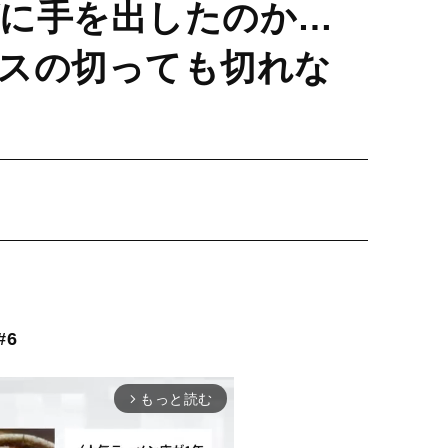
に手を出したのか…
スの切っても切れな
6
もっと読む
arrow_forward_ios