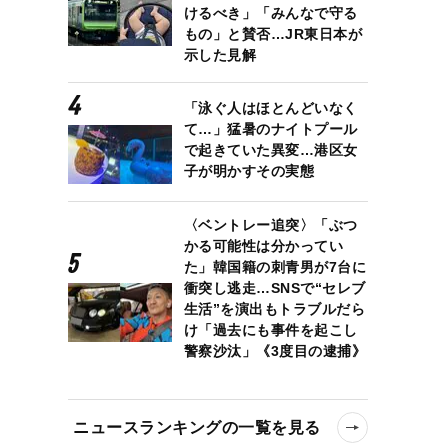
けるべき」「みんなで守る
もの」と賛否…JR東日本が
示した見解
「泳ぐ人はほとんどいなく
て…」猛暑のナイトプール
で起きていた異変…港区女
子が明かすその実態
〈ベントレー追突〉「ぶつ
かる可能性は分かってい
た」韓国籍の刺青男が7台に
衝突し逃走…SNSで“セレブ
生活”を演出もトラブルだら
け「過去にも事件を起こし
警察沙汰」《3度目の逮捕》
ニュースランキングの一覧を見る