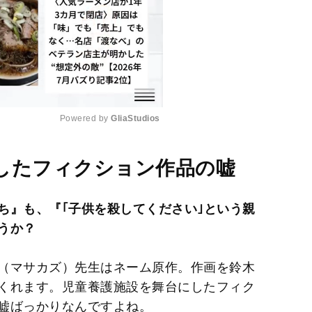
Powered by 
GliaStudios
M
したフィクション作品の嘘
u
t
ち』も、『｢子供を殺してください｣という親
e
うか？
（マサカズ）先生はネーム原作。作画を鈴木
くれます。児童養護施設を舞台にしたフィク
嘘ばっかりなんですよね。