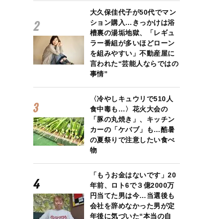
大久保佳代子が50代でマン
ション購入…きっかけは浴
槽裏の湯垢地獄、「レギュ
ラー番組が多いほどローン
を組みやすい」不動産屋に
言われた“芸能人ならではの
事情”
〈冷やしキュウリで510人
食中毒も…〉花火大会の
「豚の丸焼き」、キッチン
カーの「ケバブ」も…酷暑
の夏祭りで注意したい食べ
物
「もうお金はないです」20
年前、ロト6で３億2000万
円当てた男は今…当選後も
会社を辞めなかった男が定
年後に気づいた“本当の自