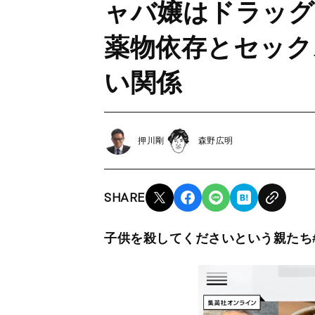
ャバ嬢はドラッグ
薬物依存とセック
い関係
押川剛
森野広明
SHARE
子供を殺してくださいという親たち#