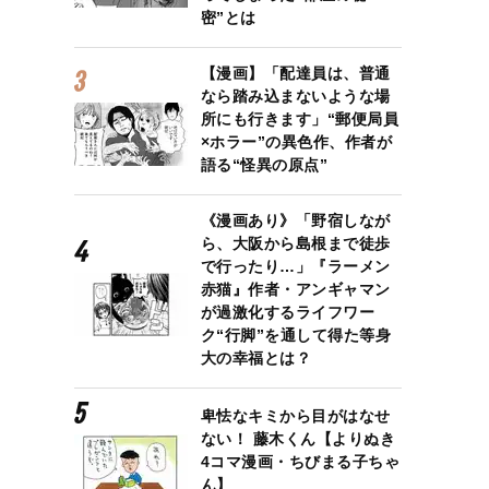
密”とは
【漫画】「配達員は、普通
なら踏み込まないような場
所にも行きます」“郵便局員
×ホラー”の異色作、作者が
語る“怪異の原点”
《漫画あり》「野宿しなが
ら、大阪から島根まで徒歩
で行ったり…」『ラーメン
赤猫』作者・アンギャマン
が過激化するライフワー
ク“行脚”を通して得た等身
大の幸福とは？
卑怯なキミから目がはなせ
ない！ 藤木くん【よりぬき
4コマ漫画・ちびまる子ちゃ
ん】