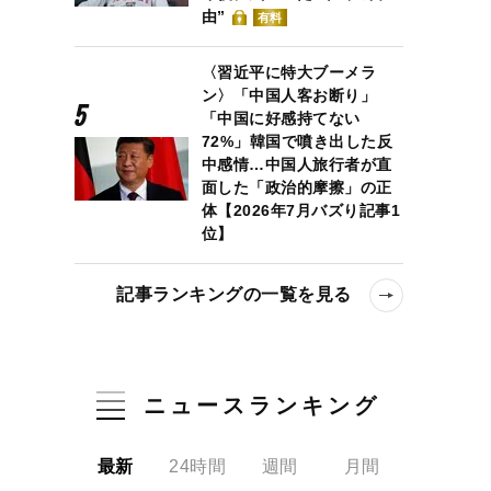
由”
有料
〈習近平に特大ブーメラ
ン〉「中国人客お断り」
「中国に好感持てない
72%」韓国で噴き出した反
中感情…中国人旅行者が直
面した「政治的摩擦」の正
体【2026年7月バズり記事1
位】
記事ランキングの一覧を見る
ニュースランキング
最新
24時間
週間
月間