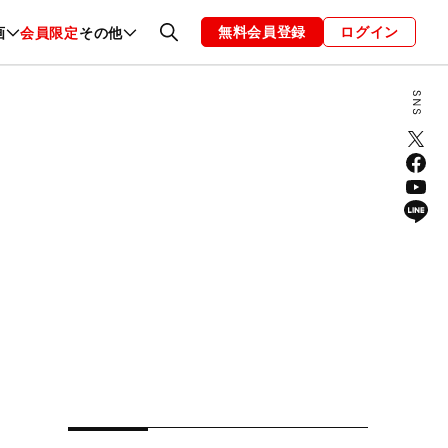
無料会員登録
ログイン
画
会員限定
その他
ファッション
恋愛・結婚
編集部
お知らせ