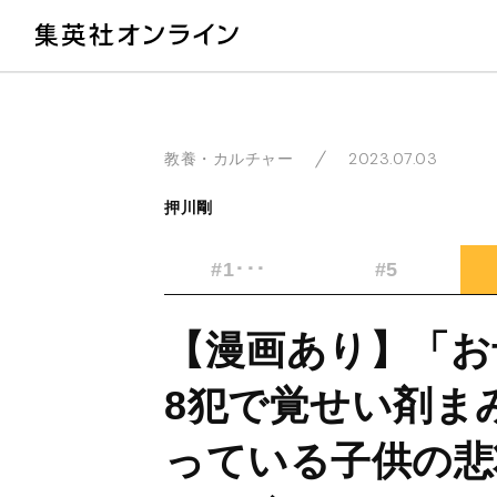
教
2023.07.03
教養・カルチャー
押川剛
#1･･･
#5
【漫画あり】「お
8犯で覚せい剤ま
っている子供の悲