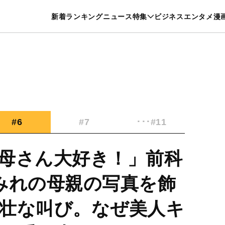
特集一覧を見る
漫画一覧を見る
新着
ランキング
ニュース
特集
ビジネス
エンタメ
漫
養・カルチャー
暮らし
スポーツ
ヘルスケア
美容
グルメ
#6
#7
･･･#11
母さん大好き！」前科
みれの母親の写真を飾
壮な叫び。なぜ美人キ