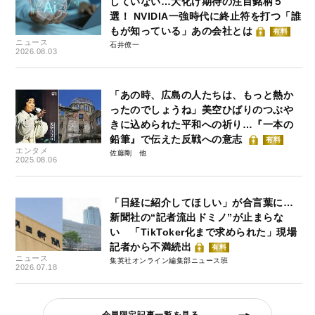
していない…大化け期待の注目銘柄５
選！ NVIDIA一強時代に終止符を打つ「誰
もが知っている」あの会社とは
有料
ニュース
石井僚一
2026.08.03
「あの時、広島の人たちは、もっと熱か
ったのでしょうね」美空ひばりのつぶや
きに込められた平和への祈り…『一本の
鉛筆』で伝えた反戦への意志
有料
エンタメ
佐藤剛
2025.08.06
「日経に紹介してほしい」が合言葉に…
新聞社の“記者流出ドミノ”が止まらな
い 「TikToker化まで求められた」現場
記者から不満続出
有料
ニュース
集英社オンライン編集部ニュース班
2026.07.18
会員限定記事一覧を見る