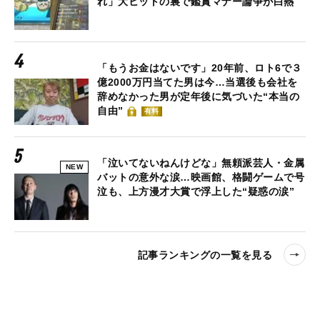
れ」大ヒットの裏で鑑賞マナー論争が白熱
「もうお金はないです」20年前、ロト6で３
億2000万円当てた男は今…当選後も会社を
辞めなかった男が定年後に気づいた“本当の
自由”
有料
「泣いてないねんけどな」無頼派芸人・金属
NEW
バットの意外な涙…映画館、格闘ゲームで号
泣も、上方漫才大賞で浮上した“疑惑の涙”
記事ランキングの一覧を見る