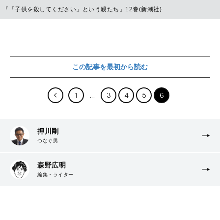
『「子供を殺してください」という親たち』12巻(新潮社)
この記事を最初から読む
1
3
4
5
6
押川剛
つなぐ男
森野広明
編集・ライター