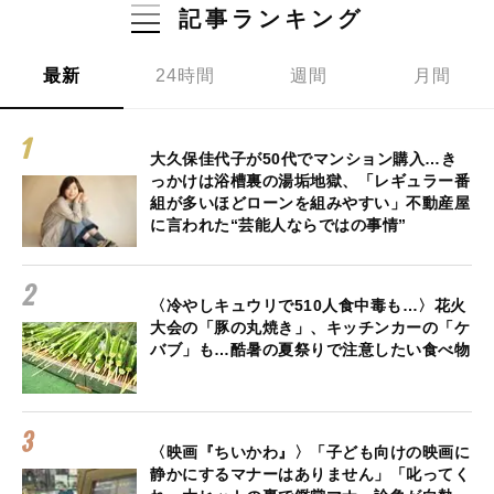
記事ランキング
最新
24時間
週間
月間
大久保佳代子が50代でマンション購入…き
っかけは浴槽裏の湯垢地獄、「レギュラー番
組が多いほどローンを組みやすい」不動産屋
に言われた“芸能人ならではの事情”
〈冷やしキュウリで510人食中毒も…〉花火
大会の「豚の丸焼き」、キッチンカーの「ケ
バブ」も…酷暑の夏祭りで注意したい食べ物
〈映画『ちいかわ』〉「子ども向けの映画に
静かにするマナーはありません」「叱ってく