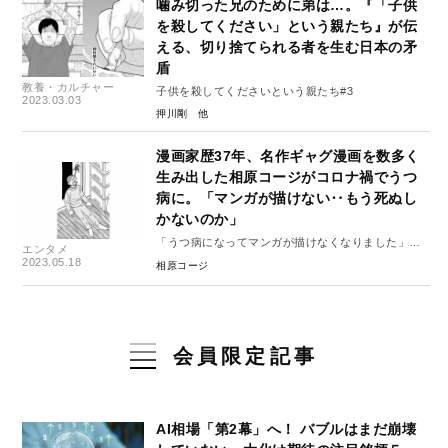
噛み切った兄のために弟は…。『「子供
を殺してください」という親たち』が伝
える、切り捨てられる者を生む日本の矛
盾
教養・カルチャー
子供を殺してくださいという親たち#3
2023.03.03
押川剛
漫画家歴37年、名作ギャグ漫画を数多く
生み出した相原コージがコロナ禍でうつ
病に。「マンガが描けない‥もう死ぬし
かないのか」
「うつ病になってマンガが描けなくなりました」
エンタメ
（１）
2023.05.18
相原コージ
会員限定記事
AI相場「第2幕」へ！ バブルはまだ崩壊