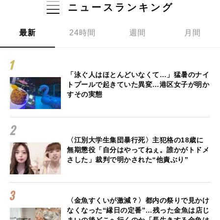
ニュースランキング
最新
24時間
週間
月間
「泳ぐ人はほとんどいなくて…」猛暑のナイ
トプールで起きていた異変…港区女子が明か
すその実態
〈江別大学生集団暴行死〉主犯格の18歳に
無期懲役「自分はやってねぇ。誰かがトドメ
さした」裁判で明かされた“他責ぶり”
〈金魚すくいが激減？〉都内の祭りで見かけ
なくなった“縁日の定番”…残った金魚は店じ