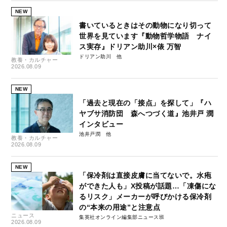
NEW
書いているときはその動物になり切って
世界を見ています『動物哲学物語 ナイ
ス実存』ドリアン助川×俵 万智
ドリアン助川
教養・カルチャー
2026.08.09
NEW
「過去と現在の「接点」を探して」『ハ
ヤブサ消防団 森へつづく道』池井戸 潤
インタビュー
池井戸潤
教養・カルチャー
2026.08.09
NEW
「保冷剤は直接皮膚に当てないで。水疱
ができた人も」X投稿が話題…「凍傷にな
るリスク」メーカーが呼びかける保冷剤
の“本来の用途”と注意点
ニュース
集英社オンライン編集部ニュース班
2026.08.09