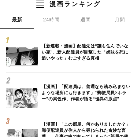
漫画ランキング
最新
24時間
週間
月間
【新連載・漫画】配達先は“誰も住んでいな
い家”…新人配達員が目撃した「姉妹を死に
追いやった」むごすぎる真相
【漫画】「配達員は、普通なら踏み込まない
ような場所にも行きます」“郵便局員×ホラ
ー”の異色作、作者が語る“怪異の原点”
【漫画】「この部屋、何かありましたか？」
郵便配達員が住人から尋ねられた奇妙な言
葉… 仕事の中で知ってしまった“部屋の秘