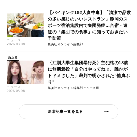
【バイキング192人食中毒】「清潔で品数
の多い感じのいいレストラン」静岡のス
ポーツ宿泊施設内で集団発症…合宿・遠
征の「集団での食事」に知っておきたい
予防策
ニュース
2026.08.08
集英社オンライン編集部
急上昇
〈江別大学生集団暴行死〉主犯格の18歳
に無期懲役「自分はやってねぇ。誰かが
トドメさした」裁判で明かされた“他責ぶ
り”
ニュース
集英社オンライン編集部ニュース班
2026.08.08
新着記事一覧を見る