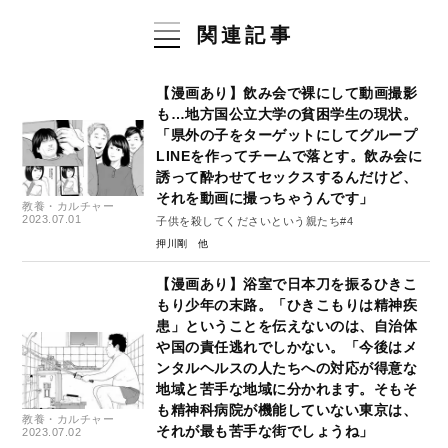
関連記事
【漫画あり】飲み会で裸にして動画撮影
も…地方国公立大学の貧困学生の現状。
「県外の子をターゲットにしてグループ
LINEを作ってチームで落とす。飲み会に
誘って酔わせてセックスするんだけど、
それを動画に撮っちゃうんです」
教養・カルチャー
2023.07.01
子供を殺してくださいという親たち#4
押川剛
【漫画あり】浴室で日本刀を振るひきこ
もり少年の末路。「ひきこもりは精神疾
患」ということを伝えないのは、自治体
や国の責任逃れでしかない。「今後はメ
ンタルヘルスの人たちへの対応が得意な
地域と苦手な地域に分かれます。そもそ
も精神科病院が機能していない東京は、
教養・カルチャー
それが最も苦手な街でしょうね」
2023.07.02