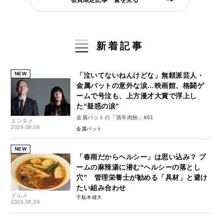
新着記事
NEW
「泣いてないねんけどな」無頼派芸人・
金属バットの意外な涙…映画館、格闘ゲ
ームで号泣も、上方漫才大賞で浮上し
た“疑惑の涙”
金属バットの「酒辛肉鮪」#61
エンタメ
2026.08.09
金属バット
NEW
「春雨だからヘルシー」は思い込み？ ブ
ームの麻辣湯に潜む“ヘルシーの落とし
穴” 管理栄養士が勧める「具材」と避け
たい組み合わせ
グルメ
千駄木雄大
2026.08.09