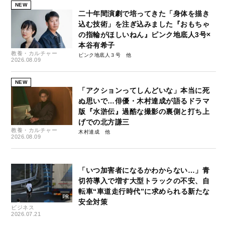
NEW
二十年間演劇で培ってきた「身体を描き
込む技術」を注ぎ込みました『おもちゃ
の指輪がほしいねん』ピンク地底人3号×
本谷有希子
教養・カルチャー
ピンク地底人３号
2026.08.09
NEW
「アクションってしんどいな」本当に死
ぬ思いで…俳優・木村達成が語るドラマ
版『水滸伝』過酷な撮影の裏側と打ち上
げでの北方謙三
教養・カルチャー
木村達成
2026.08.09
「いつ加害者になるかわからない…」青
切符導入で増す大型トラックの不安、自
転車“車道走行時代”に求められる新たな
安全対策
ビジネス
2026.07.21