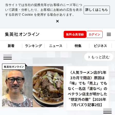
当サイトでは当社の提携先等がお客様のニーズ等につ
いて調査・分析したり、お客様にお勧めの広告を表示
詳しくはこちら
する目的で Cookie を使用する場合があります。
×
無料会員登録
ログイン
新着
ランキング
ニュース
特集
ビジネス
もっと読む
arrow_forward_ios