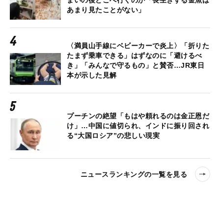
まいの後どこへ行くのか「長生きする金魚は
あまり見たことがない」
〈満員山手線にベビーカーで炎上〉「折りた
たまず乗車できる」はずなのに「避けるべ
き」「みんなで守るもの」と賛否…JR東日
本が示した見解
プーチンの絶望「もはや頼れるのは金正恩だ
け」…中国に値切られ、インドに振り回され
る“大国ロシア”の悲しい現実
ニュースランキングの一覧を見る