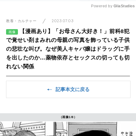
Powered by 
GliaStudios
Mute
2023.07.03
教養・カルチャー
【漫画あり】「お母さん大好き！」前科8犯
画像
で覚せい剤まみれの母親の写真を飾っている子供
の悲壮な叫び。なぜ美人キャバ嬢はドラッグに手
を出したのか…薬物依存とセックスの切っても切
れない関係
記事本文に戻る
（画像1/8）