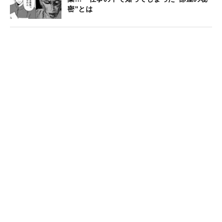
密”とは
【漫画】戦国最恐のダークヒーロー、宇喜多
直家の生涯を描いた『殺っちゃえ!! 宇喜多さ
ん』。〝暗殺〟という絶対的な個性を持った
漫画キャラクターとしての勝算
【漫画】歴史好きからも「え？この武将を漫
画化するの？」と驚かれる『殺っちゃえ!! 宇
喜多さん』…直家の故郷・岡山の新聞社から
取材も
漫画ランキングの一覧を見る