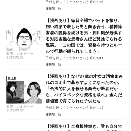
子供を殺してくださいという親たち#5
押川剛
【漫画あり】毎日全裸でバットを振り、
飼い猫まで殺した男と向き合う…精神障
害者の説得を続ける男・押川剛が危惧す
る対応困難な患者さんほど見捨てられる
現実。「この国では、資格を持つとルー
ルで行動が縛られてしまう」
教養・カルチャー
2023.03.01
子供を殺してくださいという親たち#1
押川剛
【漫画あり】なぜ37歳の才女は汚物まみ
急上昇
れのゴミ山で暮らすようになったのか。
「合法的に人を殺せる商売が医者だか
ら、ハイスペックな資格を取れ」歪んだ
価値観で育てられた子供たち
教養・カルチャー
子供を殺してくださいという親たち#2
2023.03.02
押川剛
【漫画あり】全身根性焼き、舌も自分で