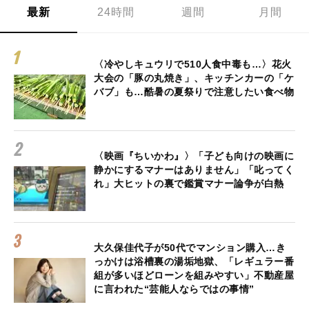
最新
24時間
週間
月間
〈冷やしキュウリで510人食中毒も…〉花火
大会の「豚の丸焼き」、キッチンカーの「ケ
バブ」も…酷暑の夏祭りで注意したい食べ物
〈映画『ちいかわ』〉「子ども向けの映画に
静かにするマナーはありません」「叱ってく
れ」大ヒットの裏で鑑賞マナー論争が白熱
大久保佳代子が50代でマンション購入…き
っかけは浴槽裏の湯垢地獄、「レギュラー番
組が多いほどローンを組みやすい」不動産屋
に言われた“芸能人ならではの事情”