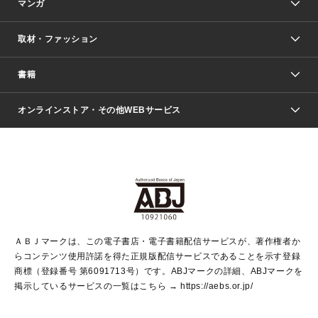
マンガ
取材・ファッション
少年マンガ
週刊少年ジャンプ
書籍
ファッション・美容
青年マンガ
ジャンプSQ.
Seventeen
週刊ヤングジャンプ
オンラインストア・その他WEBサービス
文芸・文庫・総合
芸能・情報・スポーツ
少女マンガ
Vジャンプ
non-no Web
ヤングジャンプ定期購読デジタル
すばる
Myojo
オンラインストア
りぼん
学芸・ノンフィクション・新書
最強ジャンプ
女性マンガ
@BAILA
ヤンジャン＋
小説すばる
週プレNEWS
マーガレット
集英社OTOコンテンツ
集英社 学芸編集部
少年ジャンプ＋
その他WEBサービス
クッキー
ライトノベル・ノベライズ
MAQUIA ONLINE
となりのヤングジャンプ
集英社 文芸ステーション
週プレ グラジャパ！
別冊マーガレット
SHUEISHA MANGA-ART HERITAGE
集英社 ビジネス書
ゼブラック
ココハナ
SHUEISHA ADNAVI
SPUR.JP
集英社Webマガジン Cobalt
グランドジャンプ
web 集英社文庫
キッズ
web Sportiva
マンガMee
ジャンプキャラクターズストア
集英社新書
ジャンプルーキー！
月刊オフィスユー
ＡＢＪマークは、この電子書店・電子書籍配信サービスが、著作権者か
EDITOR'S LAB
LEE
集英社オレンジ文庫
ウルトラジャンプ
青春と読書
パラスポ＋！
らコンテンツ使用許諾を得た正規版配信サービスであることを示す登録
集英社みらい文庫
リマコミ＋
HAPPY PLUS STORE
集英社新書プラス
ジャンプTOON
商標（登録番号 第6091713号）です。ABJマークの詳細、ABJマークを
Marisol
シフォン文庫
アジア人物史
S-KIDS.LAND
マンガMeets
掲示しているサービスの一覧はこちら →
https://aebs.or.jp/
shueisha vox
よみタイ
S-MANGA
Web éclat
ダッシュエックス文庫
LEEマルシェ