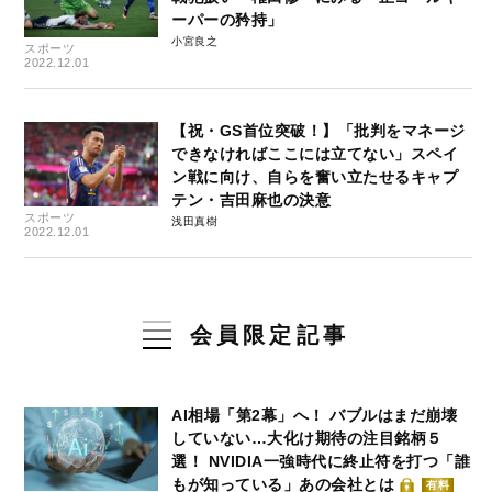
ーパーの矜持」
小宮良之
スポーツ
2022.12.01
【祝・GS首位突破！】「批判をマネージ
できなければここには立てない」スペイ
ン戦に向け、自らを奮い立たせるキャプ
テン・吉田麻也の決意
スポーツ
浅田真樹
2022.12.01
会員限定記事
AI相場「第2幕」へ！ バブルはまだ崩壊
していない…大化け期待の注目銘柄５
選！ NVIDIA一強時代に終止符を打つ「誰
もが知っている」あの会社とは
有料