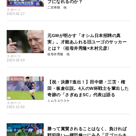
ブになれるのか？
二宮寿朗
スポーツ
2023.02.17
元GMが明かす「オシム日本招聘の真
実」。才能あふれる旧ユーゴのサッカー
とは？〈祖母井秀隆×木村元彦〉
祖母井秀隆
スポーツ
2023.02.03
【祝・決勝T進出！】田中碧・三笘・権
田・板倉伝説。4人のW杯戦士を輩出した
奇跡の「さぎぬまSC」代表は語る
ミムラユウスケ
スポーツ
2022.12.02
勝って賞賛されることはなく、負ければ
戦犯扱い―権田修一にみる「正ゴールキ