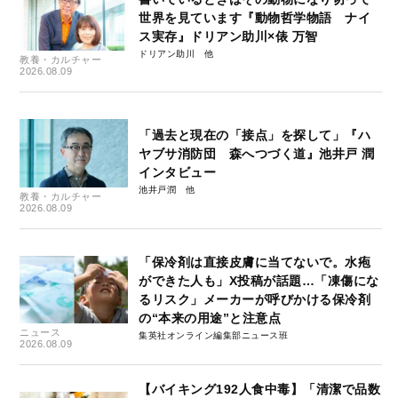
世界を見ています『動物哲学物語 ナイ
ス実存』ドリアン助川×俵 万智
ドリアン助川
教養・カルチャー
2026.08.09
「過去と現在の「接点」を探して」『ハ
ヤブサ消防団 森へつづく道』池井戸 潤
インタビュー
池井戸潤
教養・カルチャー
2026.08.09
「保冷剤は直接皮膚に当てないで。水疱
ができた人も」X投稿が話題…「凍傷にな
るリスク」メーカーが呼びかける保冷剤
の“本来の用途”と注意点
ニュース
集英社オンライン編集部ニュース班
2026.08.09
【バイキング192人食中毒】「清潔で品数