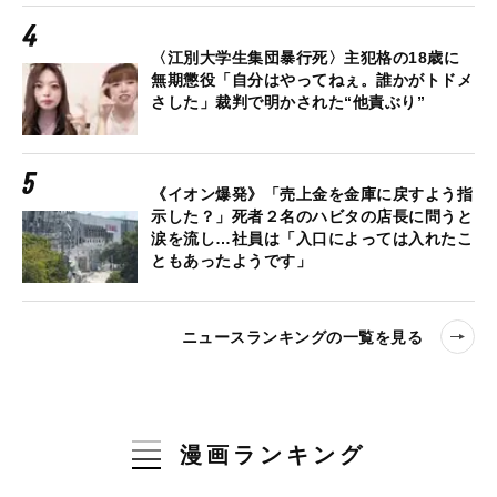
〈江別大学生集団暴行死〉主犯格の18歳に
無期懲役「自分はやってねぇ。誰かがトドメ
さした」裁判で明かされた“他責ぶり”
《イオン爆発》「売上金を金庫に戻すよう指
示した？」死者２名のハビタの店長に問うと
涙を流し…社員は「入口によっては入れたこ
ともあったようです」
ニュースランキングの一覧を見る
漫画ランキング