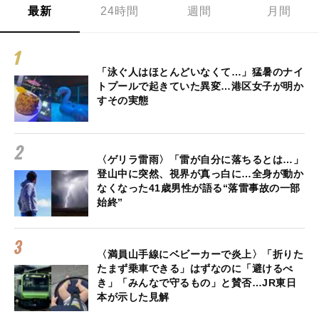
最新
24時間
週間
月間
「泳ぐ人はほとんどいなくて…」猛暑のナイ
トプールで起きていた異変…港区女子が明か
すその実態
〈ゲリラ雷雨〉「雷が自分に落ちるとは…」
登山中に突然、視界が真っ白に…全身が動か
なくなった41歳男性が語る“落雷事故の一部
始終”
〈満員山手線にベビーカーで炎上〉「折りた
たまず乗車できる」はずなのに「避けるべ
き」「みんなで守るもの」と賛否…JR東日
本が示した見解