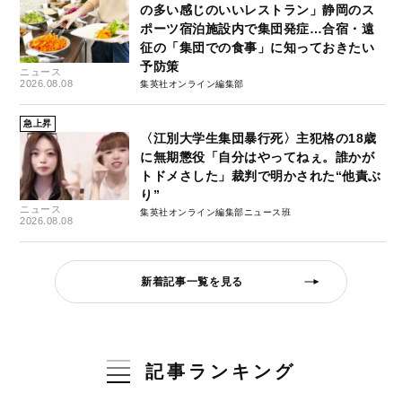
の多い感じのいいレストラン」静岡のス
ポーツ宿泊施設内で集団発症…合宿・遠
征の「集団での食事」に知っておきたい
予防策
ニュース
2026.08.08
集英社オンライン編集部
急上昇
〈江別大学生集団暴行死〉主犯格の18歳
に無期懲役「自分はやってねぇ。誰かが
トドメさした」裁判で明かされた“他責ぶ
り”
ニュース
集英社オンライン編集部ニュース班
2026.08.08
新着記事一覧を見る
記事ランキング