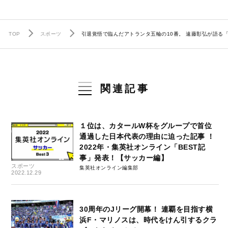
TOP
スポーツ
引退覚悟で臨んだアトランタ五輪の10番。 遠藤彰弘が語る
関連記事
１位は、カタールW杯をグループで首位
通過した日本代表の理由に迫った記事 ！
2022年・集英社オンライン「BEST記
事」発表！【サッカー編】
スポーツ
集英社オンライン編集部
2022.12.29
30周年のJリーグ開幕！ 連覇を目指す横
浜F・マリノスは、時代をけん引するクラ