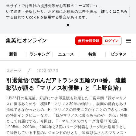
当サイトでは当社の提携先等がお客様のニーズ等につ
いて調査・分析したり、お客様にお勧めの広告を表示
詳しくはこちら
する目的で Cookie を使用する場合があります。
×
無料会員登録
ログイン
新着
ランキング
ニュース
特集
ビジネス
2023.02.23
スポーツ
引退覚悟で臨んだアトランタ五輪の10番。 遠藤
彰弘が語る「マリノス初優勝」と「上野良治」
1月26日の発売後、好評につき即重版も決定した二宮寿朗『我がマリノ
スに優るあらめや 横浜F・マリノス30年の物語』。誌面の都合もあり
掲載できなかったもの、F・マリノスの歴史に欠かすことのできないOB
の特別インタビューなど、「我がマリノスに優るあらめや 外伝」特集
としてお届けする。今回は、F・マリノスでのリーグ出場210試合。
1995年、2003年、2004年と3度のリーグ制覇をリーグ戦出場選手とし
て経験している中盤のレジェンドのひとり、遠藤彰弘さんのマリノス・