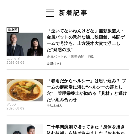
新着記事
急上昇
「泣いてないねんけどな」無頼派芸人・
金属バットの意外な涙…映画館、格闘ゲ
ームで号泣も、上方漫才大賞で浮上し
た“疑惑の涙”
金属バットの「酒辛肉鮪」#61
エンタメ
2026.08.09
金属バット
「春雨だからヘルシー」は思い込み？ ブ
ームの麻辣湯に潜む“ヘルシーの落とし
穴” 管理栄養士が勧める「具材」と避け
たい組み合わせ
グルメ
千駄木雄大
2026.08.09
二十年間演劇で培ってきた「身体を描き
込む技術」を注ぎ込みました『おもちゃ