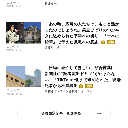
ニュース
石井僚一
2026.08.03
「あの時、広島の人たちは、もっと熱か
ったのでしょうね」美空ひばりのつぶや
きに込められた平和への祈り…『一本の
鉛筆』で伝えた反戦への意志
有料
エンタメ
佐藤剛
2025.08.06
「日経に紹介してほしい」が合言葉に…
新聞社の“記者流出ドミノ”が止まらな
い 「TikToker化まで求められた」現場
記者から不満続出
有料
ニュース
集英社オンライン編集部ニュース班
2026.07.18
会員限定記事一覧を見る