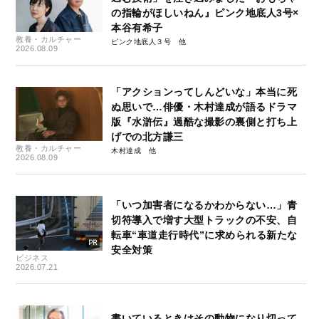
の指輪がほしいねん』ピンク地底人3号×
本谷有希子
教養・カルチャー
ピンク地底人３号
2026.08.09
「アクションってしんどいな」本当に死
ぬ思いで…俳優・木村達成が語るドラマ
版『水滸伝』過酷な撮影の裏側と打ち上
げでの北方謙三
教養・カルチャー
木村達成
2026.08.09
「いつ加害者になるかわからない…」青
切符導入で増す大型トラックの不安、自
転車“車道走行時代”に求められる新たな
安全対策
ビジネス
2026.07.21
書いているときはその動物になり切って