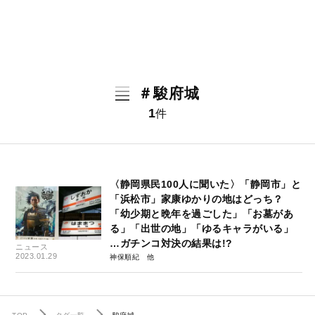
＃駿府城
1
件
〈静岡県民100人に聞いた〉「静岡市」と
「浜松市」家康ゆかりの地はどっち？
「幼少期と晩年を過ごした」「お墓があ
る」「出世の地」「ゆるキャラがいる」
…ガチンコ対決の結果は!?
ニュース
2023.01.29
神保順紀