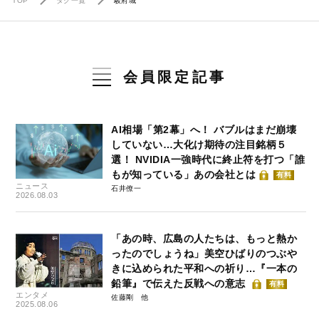
TOP
タグ一覧
駿府城
会員限定記事
AI相場「第2幕」へ！ バブルはまだ崩壊
していない…大化け期待の注目銘柄５
選！ NVIDIA一強時代に終止符を打つ「誰
もが知っている」あの会社とは
有料
ニュース
石井僚一
2026.08.03
「あの時、広島の人たちは、もっと熱か
ったのでしょうね」美空ひばりのつぶや
きに込められた平和への祈り…『一本の
鉛筆』で伝えた反戦への意志
有料
エンタメ
佐藤剛
2025.08.06