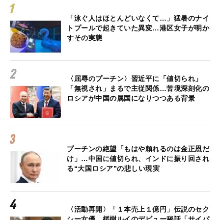
「泳ぐ人はほとんどいなくて…」猛暑のナイ
トプールで起きていた異変…港区女子が明か
すその実態
〈屈辱のプーチン〉習近平に「値切られ」
「無視され」まるで主従関係…苦境深刻化の
ロシアが中国の属国になりつつある背景
プーチンの絶望「もはや頼れるのは金正恩だ
け」…中国に値切られ、インドに振り回され
る“大国ロシア”の悲しい現実
〈活動再開〉「１本売上１億円」伝説のセク
シー女優、桜樹ルイのデビュー秘話「サイパ