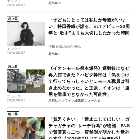
エンタメ
黒島暁生
2026.08.07
急上昇
「子どもにとっては私しか母親がいな
い」持田香織が語る、ELTデビュー30周
年と“歌手”よりも大切にしたかった時間
持田香織の現在地#1
エンタメ
2026.08.07
黒島暁生
急上昇
《イオンモール熊本爆発》避難後になぜ
再入館できた？ハビタ幹部は「気をつけ
て行ってらっしゃいと…モール職員は引
き止めなかった」と主張、イオンは「運
用を徹底できなかった可能性」
ニュース
2026.08.07
集英社オンライン編集部ニュース班
急上昇
「貧乏くさい」「禁止にしてほしい」ガ
チャガチャの“サーチ行為”が物議 SNS
で賛否真っ二つ、店舗側が明かした意外
な本音【2026年7月バズり記事5位】