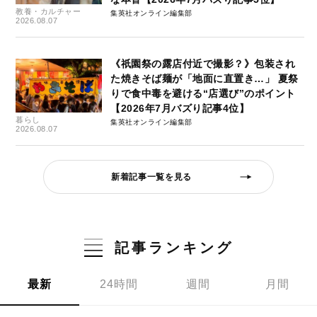
教養・カルチャー
集英社オンライン編集部
2026.08.07
《祇園祭の露店付近で撮影？》包装され
た焼きそば麺が「地面に直置き…」 夏祭
りで食中毒を避ける“店選び”のポイント
【2026年7月バズり記事4位】
暮らし
集英社オンライン編集部
2026.08.07
新着記事一覧を見る
記事ランキング
最新
24時間
週間
月間