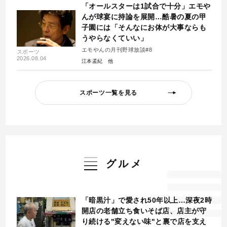
「オールスターは1試合で十分」エモや
んが球宴に持論を展開…酷暑の夏の甲
子園には「そんなにお体が大事ならも
うやらなくていい」
エモやんの月刊野球放談#8
スポーツ
2026.08.04
江本孟紀
スポーツ一覧を見る
グルメ
「暗黒汁」で愛され50年以上…深夜2時
開店の老舗立ち食いそば店、店主が守
り続ける"変えない味"と裏で店を支え