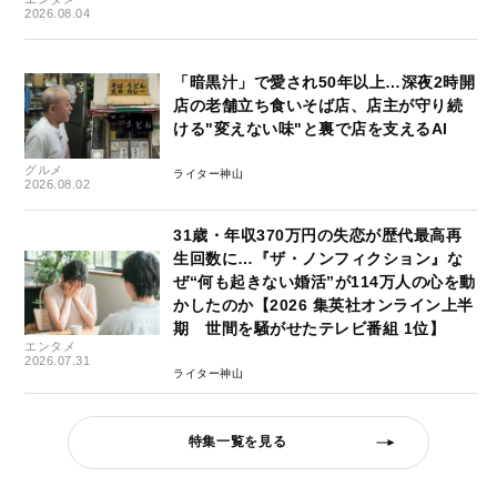
2026.08.04
「暗黒汁」で愛され50年以上…深夜2時開
店の老舗立ち食いそば店、店主が守り続
ける"変えない味"と裏で店を支えるAI
グルメ
ライター神山
2026.08.02
31歳・年収370万円の失恋が歴代最高再
生回数に…『ザ・ノンフィクション』な
ぜ“何も起きない婚活”が114万人の心を動
かしたのか【2026 集英社オンライン上半
期 世間を騒がせたテレビ番組 1位】
エンタメ
2026.07.31
ライター神山
特集一覧を見る