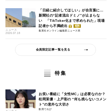
「日経に紹介してほしい」が合言葉に…
新聞社の“記者流出ドミノ”が止まらな
い 「TikToker化まで求められた」現場
記者から不満続出
有料
ニュース
集英社オンライン編集部ニュース班
2026.07.18
会員限定記事一覧を見る
特集
お笑い番組に「女性MC」は必要なのか？
松岡茉優・上戸彩の “何も残らないコメン
ト”の意外な大切さ
飲用てれび
エンタメ