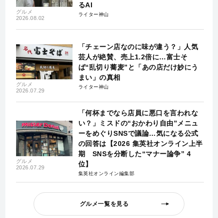
るAI
グルメ
ライター神山
2026.08.02
「チェーン店なのに味が違う？」人気
芸人が絶賛、売上1.2倍に…富士そ
ば“乱切り蕎麦”と「あの店だけ妙にう
まい」の真相
グルメ
ライター神山
2026.07.29
「何杯までなら店員に悪口を言われな
い？」ミスドの“おかわり自由”メニュ
ーをめぐりSNSで議論…気になる公式
の回答は【2026 集英社オンライン上半
期 SNSを分断した“マナー論争” 4
グルメ
位】
2026.07.29
集英社オンライン編集部
グルメ一覧を見る