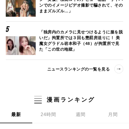
ンでのイメージビデオ撮影で騙されて、その
ままズルズル…」
「独房内のカメラに見せつけるように服を脱
いだ」拘置所では３回も懲罰房送りに！ 美
魔女グラドル岩本和子（48）が拘置所で見
た「この世の地獄」
ニュースランキングの一覧を見る
漫画ランキング
最新
24時間
週間
月間