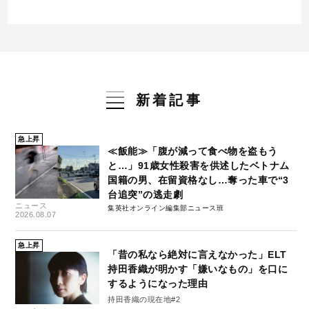
新着記事
急上昇
≪飯能≫「腹が減って食べ物を盗もう
と…」91歳女性殺害を供述したベトナム
国籍の男、在留資格なし…奪った車で“3
台追突”の逃走劇
ニュース
集英社オンライン編集部ニュース班
2026.08.07
急上昇
「昔の私なら絶対に言えなかった」ELT
持田香織が明かす「嫌いなもの」を口に
するようになった理由
持田香織の現在地#2