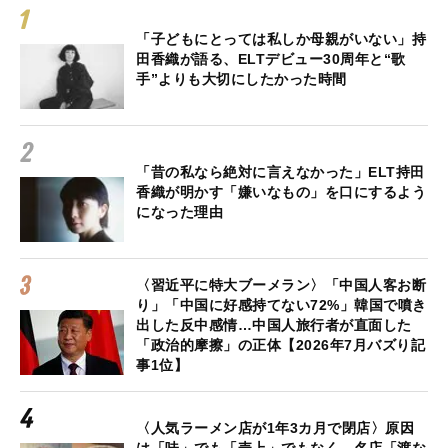
「子どもにとっては私しか母親がいない」持
田香織が語る、ELTデビュー30周年と“歌
手”よりも大切にしたかった時間
「昔の私なら絶対に言えなかった」ELT持田
香織が明かす「嫌いなもの」を口にするよう
になった理由
〈習近平に特大ブーメラン〉「中国人客お断
り」「中国に好感持てない72%」韓国で噴き
出した反中感情…中国人旅行者が直面した
「政治的摩擦」の正体【2026年7月バズり記
事1位】
〈人気ラーメン店が1年3カ月で閉店〉原因