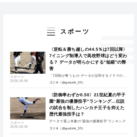
スポーツ
〈逆転＆勝ち越しの44.5％は7回以降〉
7イニング制導入で高校野球はどう変わ
る？ データが明らかにする“短縮”の弊
害
「7回制が奪うもの-データが証明するドラマの消
スポーツ
失-」
2026.08.06
ゴジキ（@godziki_55）
〈防御率わずか0.50〉21世紀夏の甲子
園“最強の優勝投手”ランキング…伝説
の試合を制したハンカチ王子を抑えた
歴代最強投手は？
データで選ぶ本書の”最強の優勝投手”ランキング
スポーツ
2026.08.05
ゴジキ（@godziki_55）