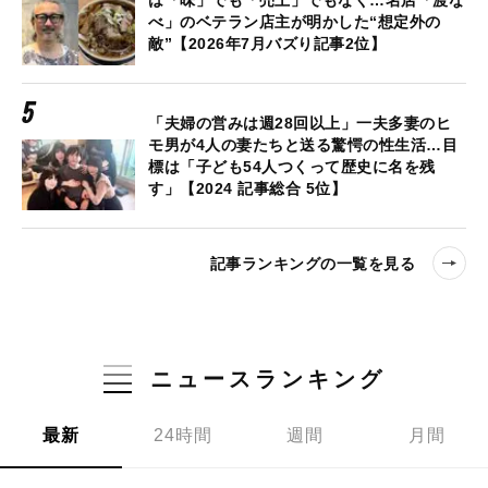
は「味」でも「売上」でもなく…名店「渡な
べ」のベテラン店主が明かした“想定外の
敵”【2026年7月バズり記事2位】
「夫婦の営みは週28回以上」一夫多妻のヒ
モ男が4人の妻たちと送る驚愕の性生活…目
標は「子ども54人つくって歴史に名を残
す」【2024 記事総合 5位】
記事ランキングの一覧を見る
ニュースランキング
最新
24時間
週間
月間