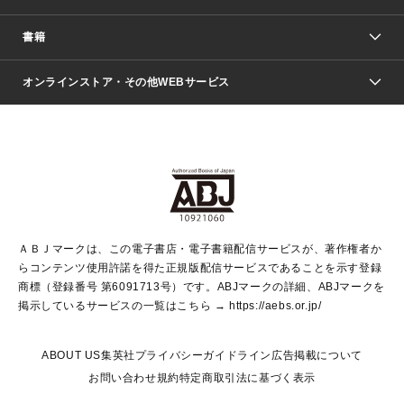
週刊少年ジャンプ
書籍
ファッション・美容
青年マンガ
ジャンプSQ.
Seventeen
週刊ヤングジャンプ
オンラインストア・その他WEBサービス
文芸・文庫・総合
芸能・情報・スポーツ
少女マンガ
Vジャンプ
non-no Web
ヤングジャンプ定期購読デジタル
すばる
Myojo
オンラインストア
りぼん
学芸・ノンフィクション・新書
最強ジャンプ
女性マンガ
@BAILA
ヤンジャン＋
小説すばる
週プレNEWS
マーガレット
集英社OTOコンテンツ
集英社 学芸編集部
少年ジャンプ＋
その他WEBサービス
クッキー
ライトノベル・ノベライズ
MAQUIA ONLINE
となりのヤングジャンプ
集英社 文芸ステーション
週プレ グラジャパ！
別冊マーガレット
SHUEISHA MANGA-ART HERITAGE
集英社 ビジネス書
ゼブラック
ココハナ
SHUEISHA ADNAVI
SPUR.JP
集英社Webマガジン Cobalt
グランドジャンプ
web 集英社文庫
キッズ
web Sportiva
マンガMee
ジャンプキャラクターズストア
集英社新書
ジャンプルーキー！
月刊オフィスユー
ＡＢＪマークは、この電子書店・電子書籍配信サービスが、著作権者か
EDITOR'S LAB
LEE
集英社オレンジ文庫
ウルトラジャンプ
青春と読書
パラスポ＋！
らコンテンツ使用許諾を得た正規版配信サービスであることを示す登録
集英社みらい文庫
リマコミ＋
HAPPY PLUS STORE
集英社新書プラス
ジャンプTOON
商標（登録番号 第6091713号）です。ABJマークの詳細、ABJマークを
Marisol
シフォン文庫
アジア人物史
S-KIDS.LAND
マンガMeets
掲示しているサービスの一覧はこちら →
https://aebs.or.jp/
shueisha vox
よみタイ
S-MANGA
Web éclat
ダッシュエックス文庫
LEEマルシェ
kotoba
集英社ジャンプリミックス
ABOUT US
集英社プライバシーガイドライン
広告掲載について
T JAPAN:The New York Times Style Magazine
JUMP j BOOKS
お問い合わせ
規約
特定商取引法に基づく表示
SHOP Marisol
e!集英社
集英社コミック文庫
集英社女性誌ポータル