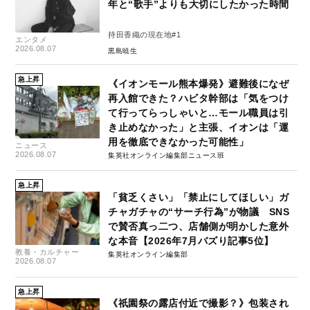
年と“歌手”よりも大切にしたかった時間
持田香織の現在地#1
エンタメ
2026.08.07
黒島暁生
急上昇
《イオンモール熊本爆発》避難後になぜ
再入館できた？ハビタ幹部は「気をつけ
て行ってらっしゃいと…モール職員は引
き止めなかった」と主張、イオンは「運
用を徹底できなかった可能性」
ニュース
2026.08.07
集英社オンライン編集部ニュース班
急上昇
「貧乏くさい」「禁止にしてほしい」ガ
チャガチャの“サーチ行為”が物議 SNS
で賛否真っ二つ、店舗側が明かした意外
な本音【2026年7月バズり記事5位】
教養・カルチャー
集英社オンライン編集部
2026.08.07
急上昇
《祇園祭の露店付近で撮影？》包装され