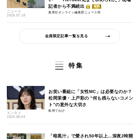
記者から不満続出
有料
ニュース
集英社オンライン編集部ニュース班
2026.07.18
会員限定記事一覧を見る
特集
お笑い番組に「女性MC」は必要なのか？
松岡茉優・上戸彩の “何も残らないコメン
ト”の意外な大切さ
飲用てれび
エンタメ
2026.08.04
「暗黒汁」で愛され50年以上…深夜2時開