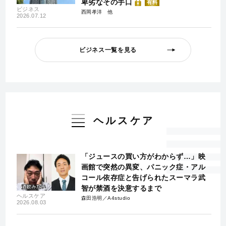
卑劣なその手口
有料
ビジネス
西岡孝洋
2026.07.12
ビジネス一覧を見る
ヘルスケア
「ジュースの買い方がわからず…」映
画館で突然の異変、パニック症・アル
コール依存症と告げられたスーマラ武
智が禁酒を決意するまで
ヘルスケア
森田浩明／A4studio
2026.08.03