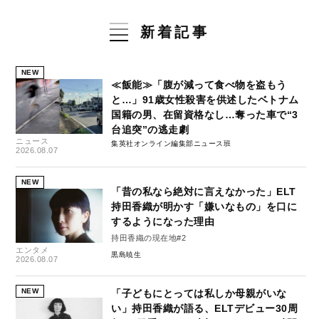
新着記事
NEW
≪飯能≫「腹が減って食べ物を盗もう
と…」91歳女性殺害を供述したベトナム
国籍の男、在留資格なし…奪った車で“3
台追突”の逃走劇
ニュース
集英社オンライン編集部ニュース班
2026.08.07
NEW
「昔の私なら絶対に言えなかった」ELT
持田香織が明かす「嫌いなもの」を口に
するようになった理由
持田香織の現在地#2
エンタメ
黒島暁生
2026.08.07
NEW
「子どもにとっては私しか母親がいな
い」持田香織が語る、ELTデビュー30周