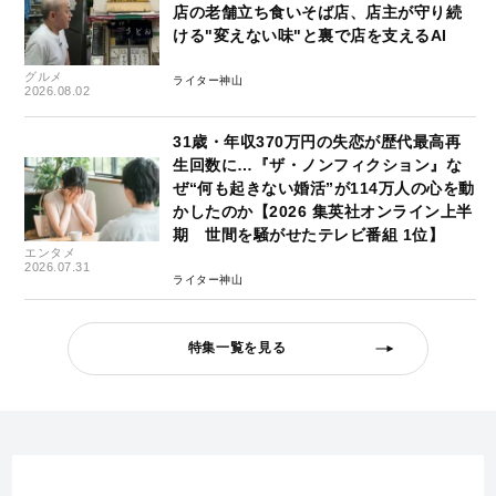
店の老舗立ち食いそば店、店主が守り続
ける"変えない味"と裏で店を支えるAI
グルメ
ライター神山
2026.08.02
31歳・年収370万円の失恋が歴代最高再
生回数に…『ザ・ノンフィクション』な
ぜ“何も起きない婚活”が114万人の心を動
かしたのか【2026 集英社オンライン上半
期 世間を騒がせたテレビ番組 1位】
エンタメ
2026.07.31
ライター神山
特集一覧を見る