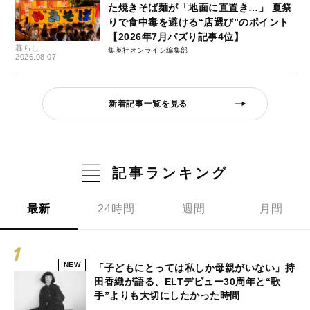
た焼きそば麺が「地面に直置き…」 夏祭
りで食中毒を避ける“店選び”のポイント
【2026年7月バズり記事4位】
暮らし
集英社オンライン編集部
2026.08.07
新着記事一覧を見る
記事ランキング
最新
24時間
週間
月間
NEW
「子どもにとっては私しか母親がいない」持
田香織が語る、ELTデビュー30周年と“歌
手”よりも大切にしたかった時間