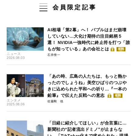
会員限定記事
AI相場「第2幕」へ！ バブルはまだ崩壊
していない…大化け期待の注目銘柄５
選！ NVIDIA一強時代に終止符を打つ「誰
もが知っている」あの会社とは
有料
ニュース
石井僚一
2026.08.03
「あの時、広島の人たちは、もっと熱か
ったのでしょうね」美空ひばりのつぶや
きに込められた平和への祈り…『一本の
鉛筆』で伝えた反戦への意志
有料
エンタメ
佐藤剛
2025.08.06
「日経に紹介してほしい」が合言葉に…
新聞社の“記者流出ドミノ”が止まらな
い 「TikToker化まで求められた」現場