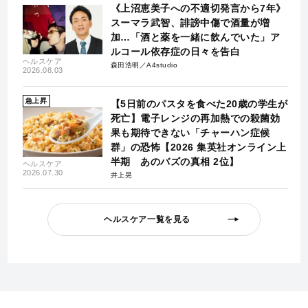
《上沼恵美子への不適切発言から7年》
スーマラ武智、誹謗中傷で酒量が増
加…「酒と薬を一緒に飲んでいた」ア
ルコール依存症の日々を告白
ヘルスケア
森田浩明／A4studio
2026.08.03
急上昇
【5日前のパスタを食べた20歳の学生が
死亡】電子レンジの再加熱での殺菌効
果も期待できない「チャーハン症候
群」の恐怖【2026 集英社オンライン上
半期 あのバズの真相 2位】
ヘルスケア
2026.07.30
井上晃
ヘルスケア一覧を見る