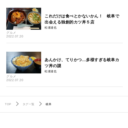
これだけは食べとかないかん！ 岐阜で
出会える独創的カツ丼５店
松浦達也
グルメ
2022.07.20
あんかけ、てりかつ…多様すぎる岐阜カ
ツ丼の謎
松浦達也
グルメ
2022.07.20
TOP
タグ一覧
岐阜