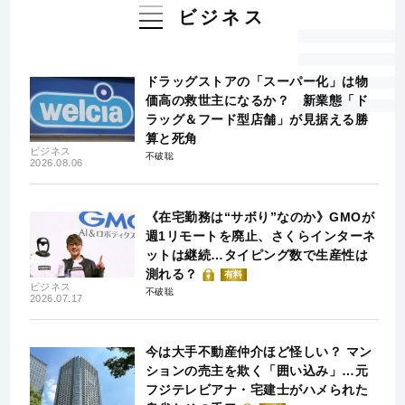
ビジネス
ドラッグストアの「スーパー化」は物
価高の救世主になるか？ 新業態「ド
ラッグ＆フード型店舗」が見据える勝
算と死角
ビジネス
不破聡
2026.08.06
《在宅勤務は“サボり”なのか》GMOが
週1リモートを廃止、さくらインターネ
ットは継続…タイピング数で生産性は
測れる？
有料
ビジネス
不破聡
2026.07.17
今は大手不動産仲介ほど怪しい？ マン
ションの売主を欺く「囲い込み」…元
フジテレビアナ・宅建士がハメられた