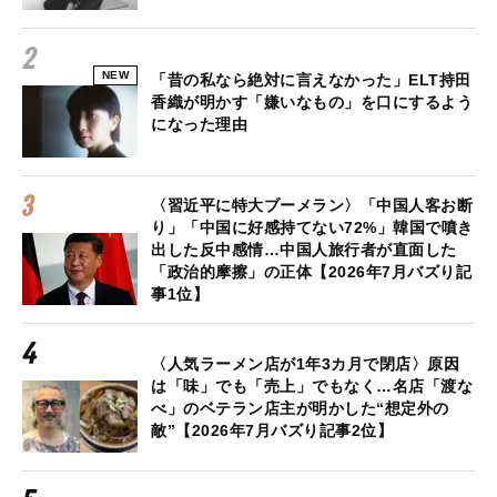
NEW
「昔の私なら絶対に言えなかった」ELT持田
香織が明かす「嫌いなもの」を口にするよう
になった理由
〈習近平に特大ブーメラン〉「中国人客お断
り」「中国に好感持てない72%」韓国で噴き
出した反中感情…中国人旅行者が直面した
「政治的摩擦」の正体【2026年7月バズり記
事1位】
〈人気ラーメン店が1年3カ月で閉店〉原因
は「味」でも「売上」でもなく…名店「渡な
べ」のベテラン店主が明かした“想定外の
敵”【2026年7月バズり記事2位】