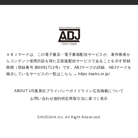
少女マンガ
Vジャンプ
non-no Web
ヤングジャンプ定期購読デジタル
すばる
Myojo
オンラインストア
りぼん
学芸・ノンフィクション・新書
最強ジャンプ
女性マンガ
@BAILA
ヤンジャン＋
小説すばる
週プレNEWS
マーガレット
集英社OTOコンテンツ
集英社 学芸編集部
少年ジャンプ＋
その他WEBサービス
クッキー
ライトノベル・ノベライズ
MAQUIA ONLINE
となりのヤングジャンプ
集英社 文芸ステーション
週プレ グラジャパ！
別冊マーガレット
SHUEISHA MANGA-ART HERITAGE
集英社 ビジネス書
ゼブラック
ココハナ
SHUEISHA ADNAVI
SPUR.JP
集英社Webマガジン Cobalt
グランドジャンプ
web 集英社文庫
キッズ
web Sportiva
マンガMee
ジャンプキャラクターズストア
集英社新書
ジャンプルーキー！
月刊オフィスユー
ＡＢＪマークは、この電子書店・電子書籍配信サービスが、著作権者か
EDITOR'S LAB
LEE
集英社オレンジ文庫
ウルトラジャンプ
青春と読書
パラスポ＋！
らコンテンツ使用許諾を得た正規版配信サービスであることを示す登録
集英社みらい文庫
リマコミ＋
HAPPY PLUS STORE
集英社新書プラス
ジャンプTOON
商標（登録番号 第6091713号）です。ABJマークの詳細、ABJマークを
Marisol
シフォン文庫
アジア人物史
S-KIDS.LAND
マンガMeets
掲示しているサービスの一覧はこちら →
https://aebs.or.jp/
shueisha vox
よみタイ
S-MANGA
Web éclat
ダッシュエックス文庫
LEEマルシェ
kotoba
集英社ジャンプリミックス
ABOUT US
集英社プライバシーガイドライン
広告掲載について
T JAPAN:The New York Times Style Magazine
JUMP j BOOKS
お問い合わせ
規約
特定商取引法に基づく表示
SHOP Marisol
e!集英社
集英社コミック文庫
集英社女性誌ポータル
éclat premium
imidas
MEN'S NON-NO WEB
SHUEISHA Inc. All Right Reserved.
mirabella
UOMO
mirabella homme