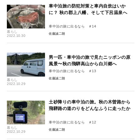
車中泊旅の防犯対策と車内自炊はいか
に？ 秋の郡上八幡、そして下呂温泉へ
車中泊の旅に出るなら ＃14
暮らし
佐藤誠二朗
2022.10.30
男一匹・車中泊の旅で見たニッポンの原
風景〜秋の飛騨高山から白川郷へ
車中泊の旅に出るなら ＃13
佐藤誠二朗
暮らし
2022.10.29
土砂降りの車中泊の旅。秋の木曽路から
飛騨路の道のりをどんなふうに走ったか
車中泊の旅に出るなら ＃12
暮らし
佐藤誠二朗
2022.10.29