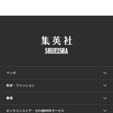
マンガ
取材・ファッション
少年マンガ
週刊少年ジャンプ
書籍
ファッション・美容
青年マンガ
ジャンプSQ.
Seventeen
週刊ヤングジャンプ
オンラインストア・その他WEBサービス
文芸・文庫・総合
芸能・情報・スポーツ