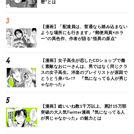
密”とは
【漫画】「配達員は、普通なら踏み込まない
ような場所にも行きます」“郵便局員×ホラ
ー”の異色作、作者が語る“怪異の原点”
【漫画】女子高生が恋したCDショップで働
く素敵なおにーさんは、男ではなく同じクラ
スの女子高生。洋楽のプレイリストが原因で
とうとう身バレ!? 『気になってる人が男じ
ゃなかった』
【漫画】総いいね数1千万以上、累計15万部
突破の大人気Twitter漫画『気になってる人
が男じゃなかった』の魅力とは