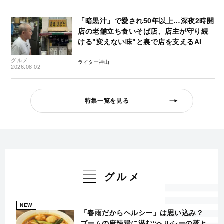
「暗黒汁」で愛され50年以上…深夜2時開
店の老舗立ち食いそば店、店主が守り続
ける"変えない味"と裏で店を支えるAI
グルメ
ライター神山
2026.08.02
特集一覧を見る
グルメ
NEW
「春雨だからヘルシー」は思い込み？
ブームの麻辣湯に潜む“ヘルシーの落と