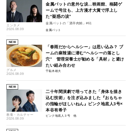
金属バットの意外な涙…映画館、格闘ゲ
ームで号泣も、上方漫才大賞で浮上し
た“疑惑の涙”
金属バットの「酒辛肉鮪」#61
エンタメ
2026.08.09
金属バット
NEW
「春雨だからヘルシー」は思い込み？ ブ
ームの麻辣湯に潜む“ヘルシーの落とし
穴” 管理栄養士が勧める「具材」と避け
たい組み合わせ
グルメ
千駄木雄大
2026.08.09
NEW
二十年間演劇で培ってきた「身体を描き
込む技術」を注ぎ込みました『おもちゃ
の指輪がほしいねん』ピンク地底人3号×
本谷有希子
教養・カルチャー
ピンク地底人３号
2026.08.09