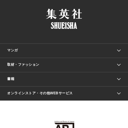
マンガ
取材・ファッション
少年マンガ
週刊少年ジャンプ
書籍
ファッション・美容
青年マンガ
ジャンプSQ.
Seventeen
週刊ヤングジャンプ
オンラインストア・その他WEBサービス
文芸・文庫・総合
芸能・情報・スポーツ
少女マンガ
Vジャンプ
non-no Web
ヤングジャンプ定期購読デジタル
すばる
Myojo
オンラインストア
りぼん
学芸・ノンフィクション・新書
最強ジャンプ
女性マンガ
@BAILA
ヤンジャン＋
小説すばる
週プレNEWS
マーガレット
集英社OTOコンテンツ
集英社 学芸編集部
少年ジャンプ＋
その他WEBサービス
クッキー
ライトノベル・ノベライズ
MAQUIA ONLINE
となりのヤングジャンプ