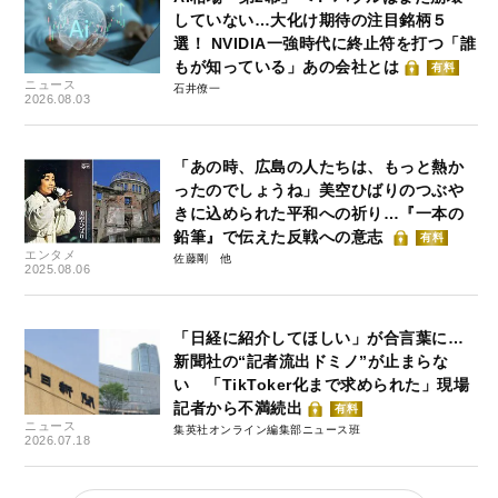
していない…大化け期待の注目銘柄５
選！ NVIDIA一強時代に終止符を打つ「誰
もが知っている」あの会社とは
有料
ニュース
石井僚一
2026.08.03
「あの時、広島の人たちは、もっと熱か
ったのでしょうね」美空ひばりのつぶや
きに込められた平和への祈り…『一本の
鉛筆』で伝えた反戦への意志
有料
エンタメ
佐藤剛
2025.08.06
「日経に紹介してほしい」が合言葉に…
新聞社の“記者流出ドミノ”が止まらな
い 「TikToker化まで求められた」現場
記者から不満続出
有料
ニュース
集英社オンライン編集部ニュース班
2026.07.18