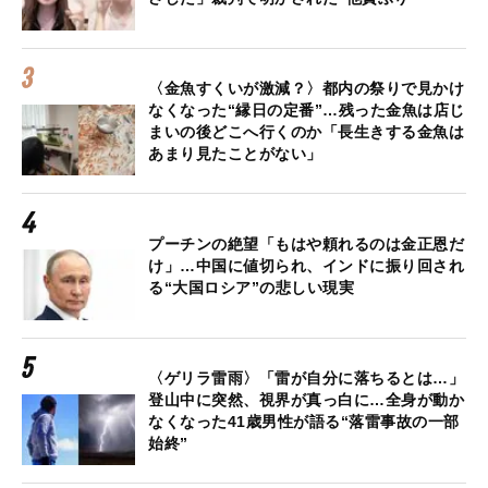
〈金魚すくいが激減？〉都内の祭りで見かけ
なくなった“縁日の定番”…残った金魚は店じ
まいの後どこへ行くのか「長生きする金魚は
あまり見たことがない」
プーチンの絶望「もはや頼れるのは金正恩だ
け」…中国に値切られ、インドに振り回され
る“大国ロシア”の悲しい現実
〈ゲリラ雷雨〉「雷が自分に落ちるとは…」
登山中に突然、視界が真っ白に…全身が動か
なくなった41歳男性が語る“落雷事故の一部
始終”