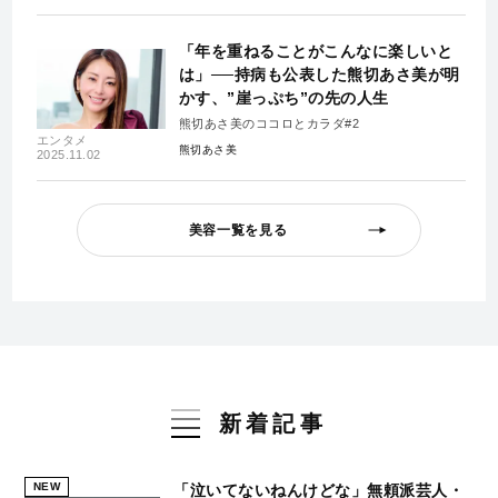
「年を重ねることがこんなに楽しいと
は」──持病も公表した熊切あさ美が明
かす、”崖っぷち”の先の人生
熊切あさ美のココロとカラダ#2
エンタメ
熊切あさ美
2025.11.02
美容一覧を見る
新着記事
NEW
「泣いてないねんけどな」無頼派芸人・