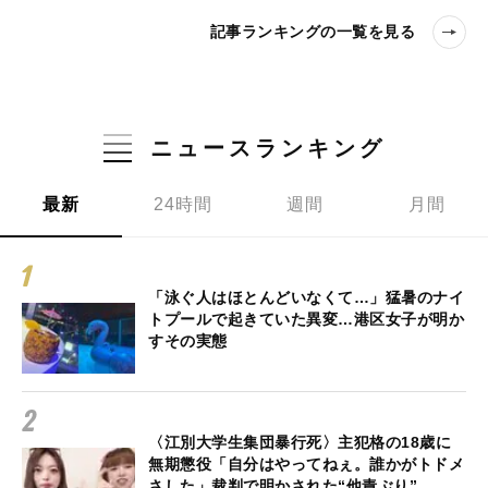
記事ランキングの一覧を見る
ニュースランキング
最新
24時間
週間
月間
「泳ぐ人はほとんどいなくて…」猛暑のナイ
トプールで起きていた異変…港区女子が明か
すその実態
〈江別大学生集団暴行死〉主犯格の18歳に
無期懲役「自分はやってねぇ。誰かがトドメ
さした」裁判で明かされた“他責ぶり”