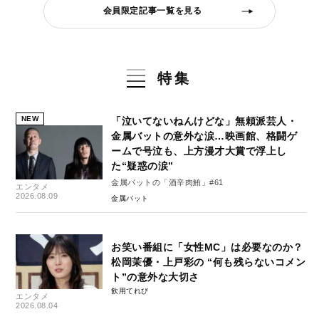
会員限定記事一覧を見る
特集
NEW
「泣いてないねんけどな」無頼派芸人・
金属バットの意外な涙…映画館、格闘ゲ
ームで号泣も、上方漫才大賞で浮上し
た“疑惑の涙”
金属バットの「酒辛肉鮪」#61
エンタメ
2026.08.09
金属バット
お笑い番組に「女性MC」は必要なのか？
松岡茉優・上戸彩の “何も残らないコメン
ト”の意外な大切さ
飲用てれび
エンタメ
2026.08.04