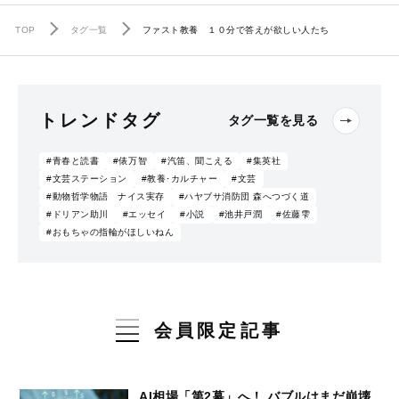
TOP
タグ一覧
ファスト教養 １０分で答えが欲しい人たち
トレンドタグ
タグ一覧を見る
#青春と読書
#俵万智
#汽笛、聞こえる
#集英社
#文芸ステーション
#教養･カルチャー
#文芸
#動物哲学物語 ナイス実存
#ハヤブサ消防団 森へつづく道
#ドリアン助川
#エッセイ
#小説
#池井戸潤
#佐藤雫
#おもちゃの指輪がほしいねん
会員限定記事
AI相場「第2幕」へ！ バブルはまだ崩壊