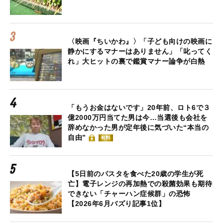
〈映画『ちいかわ』〉「子ども向けの映画に
静かにするマナーはありません」「叱ってく
れ」大ヒットの裏で鑑賞マナー論争が白熱
「もうお金はないです」20年前、ロト6で３
億2000万円当てた男は今…当選後も会社を
辞めなかった男が定年後に気づいた“本当の
自由”
有料
【5日前のパスタを食べた20歳の学生が死
亡】電子レンジの再加熱での殺菌効果も期待
できない「チャーハン症候群」の恐怖
【2026年6月バズり記事1位】