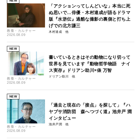
NEW
「アクションってしんどいな」本当に死
ぬ思いで…俳優・木村達成が語るドラマ
版『水滸伝』過酷な撮影の裏側と打ち上
げでの北方謙三
教養・カルチャー
木村達成
2026.08.09
NEW
書いているときはその動物になり切って
世界を見ています『動物哲学物語 ナイ
ス実存』ドリアン助川×俵 万智
ドリアン助川
教養・カルチャー
2026.08.09
NEW
「過去と現在の「接点」を探して」『ハ
ヤブサ消防団 森へつづく道』池井戸 潤
インタビュー
池井戸潤
教養・カルチャー
2026.08.09