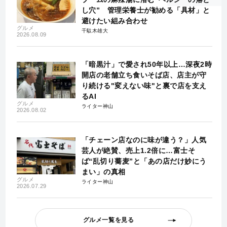
し穴” 管理栄養士が勧める「具材」と
避けたい組み合わせ
グルメ
千駄木雄大
2026.08.09
「暗黒汁」で愛され50年以上…深夜2時
開店の老舗立ち食いそば店、店主が守
り続ける"変えない味"と裏で店を支え
るAI
グルメ
ライター神山
2026.08.02
「チェーン店なのに味が違う？」人気
芸人が絶賛、売上1.2倍に…富士そ
ば“乱切り蕎麦”と「あの店だけ妙にう
まい」の真相
グルメ
ライター神山
2026.07.29
グルメ一覧を見る