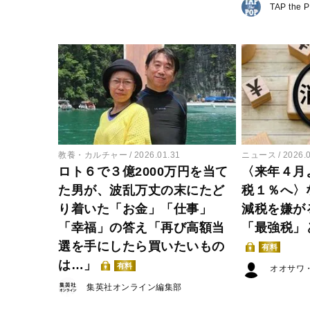
TAP the 
教養・カルチャー
2026.01.31
ニュース
2026.
ロト６で３億2000万円を当て
〈来年４月
た男が、波乱万丈の末にたど
税１％へ〉
り着いた「お金」「仕事」
減税を嫌が
「幸福」の答え「再び高額当
「最強税」
選を手にしたら買いたいもの
有料
は…」
有料
オオサワ
集英社オンライン編集部