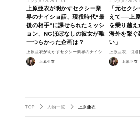
エンタメ
2025.11.01
エンタメ
2025.
上原亜衣が明かすセクシー業
「元セクシ
界のナイショ話、現役時代“最
えて──上
後の相手”に課せられたミッシ
を乗り越え
ョン、NGほぼなしの彼女が唯
海外を繋ぐ
一つらかった企画は？
い」
上原亜衣が明かすセクシー業界のナイショ
上原亜衣、引退
話
上原亜衣
上原亜衣
TOP
人物一覧
上原亜衣