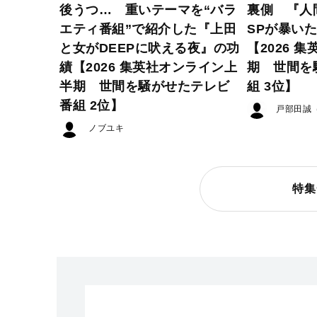
後うつ… 重いテーマを“バラ
裏側 『人
エティ番組”で紹介した『上田
SPが暴い
と女がDEEPに吠える夜』の功
【2026 
績【2026 集英社オンライン上
期 世間を
半期 世間を騒がせたテレビ
組 3位】
番組 2位】
戸部田誠
ノブユキ
特集