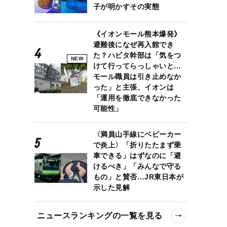
子が明かすその実態
《イオンモール熊本爆発》
避難後になぜ再入館でき
た？ハビタ幹部は「気をつ
NEW
けて行ってらっしゃいと…
モール職員は引き止めなか
った」と主張、イオンは
「運用を徹底できなかった
可能性」
〈満員山手線にベビーカー
で炎上〉「折りたたまず乗
車できる」はずなのに「避
けるべき」「みんなで守る
もの」と賛否…JR東日本が
示した見解
ニュースランキングの一覧を見る