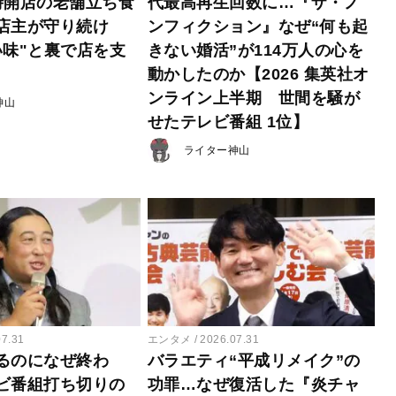
時開店の老舗立ち食
代最高再生回数に…『ザ・ノ
店主が守り続け
ンフィクション』なぜ“何も起
い味"と裏で店を支
きない婚活”が114万人の心を
動かしたのか【2026 集英社オ
ンライン上半期 世間を騒が
神山
せたテレビ番組 1位】
ライター神山
07.31
エンタメ
2026.07.31
るのになぜ終わ
バラエティ“平成リメイク”の
ビ番組打ち切りの
功罪…なぜ復活した『炎チャ