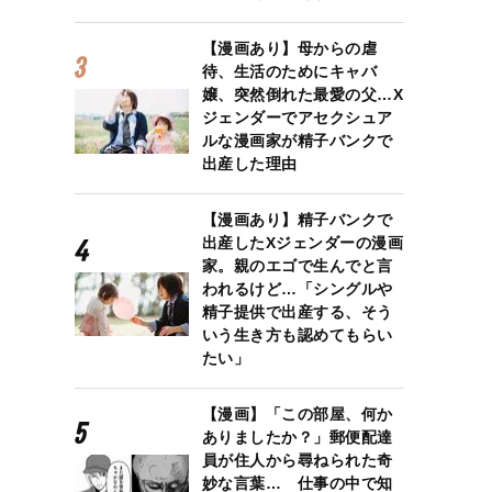
【漫画あり】母からの虐
待、生活のためにキャバ
嬢、突然倒れた最愛の父…X
ジェンダーでアセクシュア
ルな漫画家が精子バンクで
出産した理由
【漫画あり】精子バンクで
出産したXジェンダーの漫画
家。親のエゴで生んでと言
われるけど…「シングルや
精子提供で出産する、そう
いう生き方も認めてもらい
たい」
【漫画】「この部屋、何か
ありましたか？」郵便配達
員が住人から尋ねられた奇
妙な言葉… 仕事の中で知