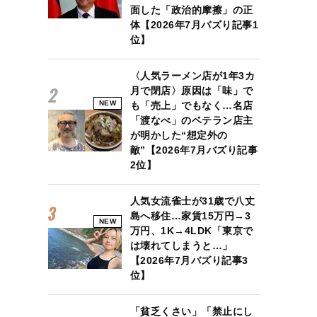
面した「政治的摩擦」の正
体【2026年7月バズり記事1
位】
〈人気ラーメン店が1年3カ
月で閉店〉原因は「味」で
NEW
も「売上」でもなく…名店
「渡なべ」のベテラン店主
が明かした“想定外の
敵”【2026年7月バズり記事
2位】
人気女流雀士が31歳で八丈
島へ移住…家賃15万円→3
NEW
万円、1K→4LDK「東京で
は壊れてしまうと…」
【2026年7月バズり記事3
位】
「貧乏くさい」「禁止にし