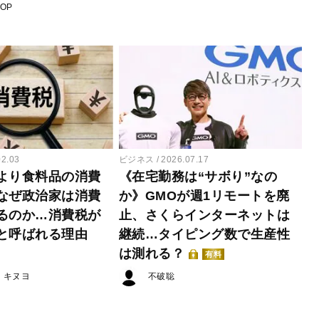
POP
02.03
ビジネス
2026.07.17
より食料品の消費
《在宅勤務は“サボり”なの
なぜ政治家は消費
か》GMOが週1リモートを廃
るのか…消費税が
止、さくらインターネットは
と呼ばれる理由
継続…タイピング数で生産性
は測れる？
有料
・キヌヨ
不破聡