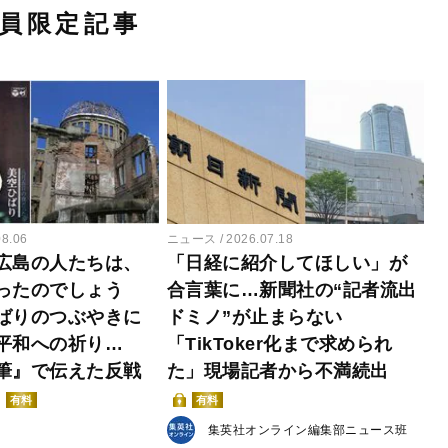
員限定記事
08.06
ニュース
2026.07.18
広島の人たちは、
「日経に紹介してほしい」が
ったのでしょう
合言葉に…新聞社の“記者流出
ばりのつぶやきに
ドミノ”が止まらない
平和への祈り…
「TikToker化まで求められ
筆』で伝えた反戦
た」現場記者から不満続出
有料
有料
集英社オンライン編集部ニュース班