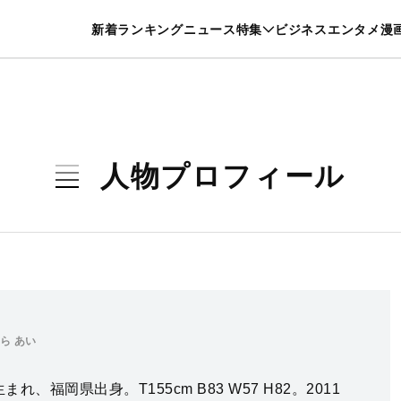
特集一覧を見る
漫画一覧を見る
新着
ランキング
ニュース
特集
ビジネス
エンタメ
漫
養・カルチャー
暮らし
スポーツ
ヘルスケア
美容
グルメ
人物プロフィール
ら あい
生まれ、福岡県出身。T155cm B83 W57 H82。2011