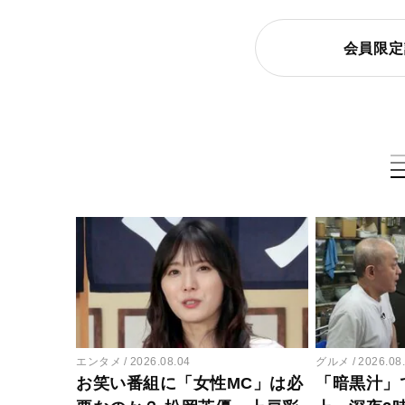
会員限定
エンタメ
2026.08.04
グルメ
2026.08
お笑い番組に「女性MC」は必
「暗黒汁」