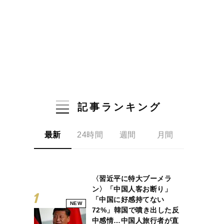
記事ランキング
最新
24時間
週間
月間
〈習近平に特大ブーメラ
ン〉「中国人客お断り」
「中国に好感持てない
NEW
72%」韓国で噴き出した反
中感情…中国人旅行者が直