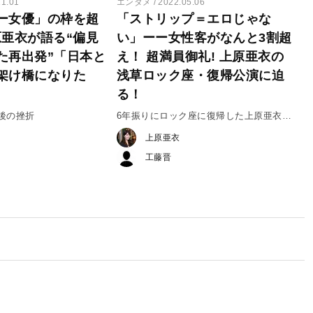
11.01
エンタメ
2022.05.06
ー女優」の枠を超
「ストリップ＝エロじゃな
原亜衣が語る“偏見
い」ーー女性客がなんと3割超
た再出発”「日本と
え！ 超満員御礼! 上原亜衣の
架け橋になりた
浅草ロック座・復帰公演に迫
る！
後の挫折
6年振りにロック座に復帰した上原亜衣、
万感の思いを語る
上原亜衣
工藤晋