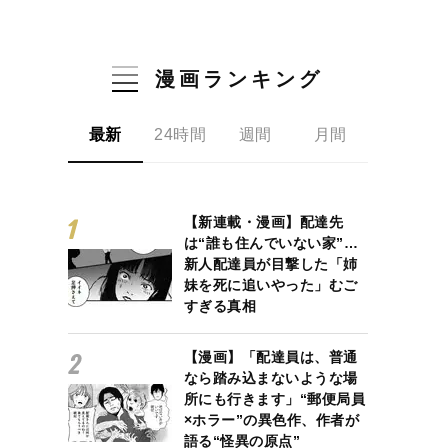
漫画ランキング
最新
24時間
週間
月間
【新連載・漫画】配達先
は“誰も住んでいない家”…
新人配達員が目撃した「姉
妹を死に追いやった」むご
すぎる真相
【漫画】「配達員は、普通
なら踏み込まないような場
所にも行きます」“郵便局員
×ホラー”の異色作、作者が
語る“怪異の原点”