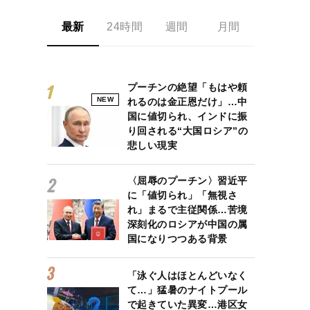
最新
24時間
週間
月間
プーチンの絶望「もはや頼
NEW
れるのは金正恩だけ」…中
国に値切られ、インドに振
り回される“大国ロシア”の
悲しい現実
〈屈辱のプーチン〉習近平
に「値切られ」「無視さ
れ」まるで主従関係…苦境
深刻化のロシアが中国の属
国になりつつある背景
「泳ぐ人はほとんどいなく
て…」猛暑のナイトプール
で起きていた異変…港区女