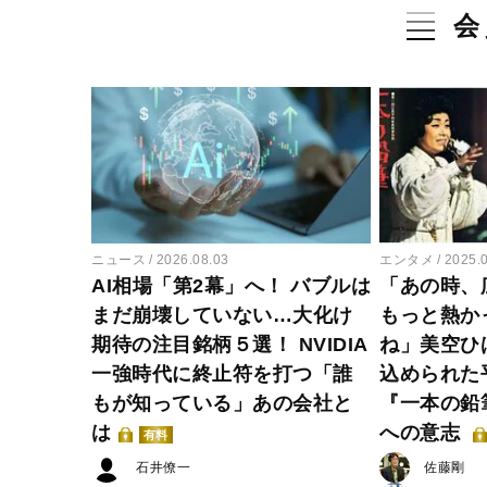
会
ニュース
2026.08.03
エンタメ
2025.
AI相場「第2幕」へ！ バブルは
「あの時、
まだ崩壊していない…大化け
もっと熱か
期待の注目銘柄５選！ NVIDIA
ね」美空ひ
一強時代に終止符を打つ「誰
込められた
もが知っている」あの会社と
『一本の鉛
は
への意志
有料
石井僚一
佐藤剛