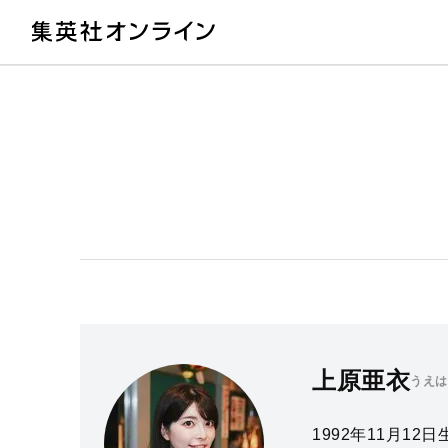
教
上原亜衣
うえは
1992年11月12日