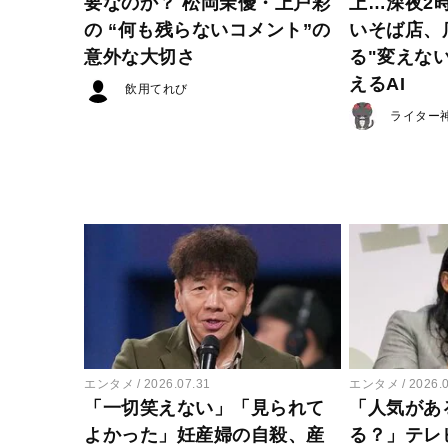
要なのか？ 松岡茉優・上戸彩
上…深夜2
の “何も残らないコメント”の
いそば店、
意外な大切さ
る"変えな
えるAI
飲用てれび
ライター
エンタメ
2026.07.31
エンタメ
2026.
「一切笑えない」「見られて
「人気があ
よかった」妊産婦の自殺、産
る？」テレ