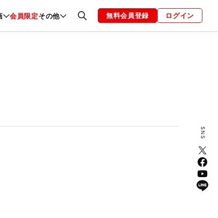
無料会員登録
ログイン
画
会員限定
その他
ファッション
恋愛・結婚
編集部
お知らせ