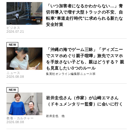
「いつ加害者になるかわからない…」青
切符導入で増す大型トラックの不安、自
転車“車道走行時代”に求められる新たな
安全対策
ビジネス
2026.07.21
NEW
「沖縄の海でゲーム三昧」「ディズニー
でスマホめぐり親子喧嘩」旅先でスマホ
を手放さない子ども、親はどうする？ 親
も見直したい3つのルール
ニュース
集英社オンライン編集部ニュース班
2026.08.08
NEW
岩井圭也さん（作家）が山崎エマさん
（ドキュメンタリー監督）に会いに行く
岩井圭也
教養・カルチャー
2026.08.08