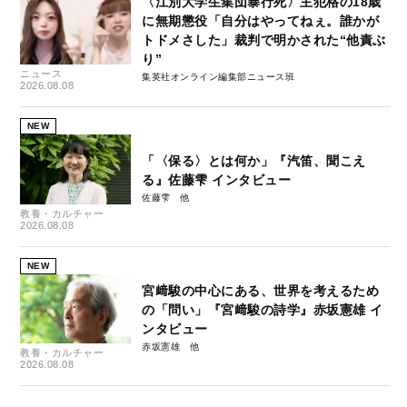
〈江別大学生集団暴行死〉主犯格の18歳
に無期懲役「自分はやってねぇ。誰かが
トドメさした」裁判で明かされた“他責ぶ
り”
ニュース
集英社オンライン編集部ニュース班
2026.08.08
NEW
「〈保る〉とは何か」『汽笛、聞こえ
る』佐藤雫 インタビュー
佐藤雫
教養・カルチャー
2026.08.08
NEW
宮﨑駿の中心にある、世界を考えるため
の「問い」『宮﨑駿の詩学』赤坂憲雄 イ
ンタビュー
赤坂憲雄
教養・カルチャー
2026.08.08