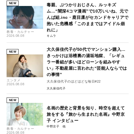
NEW
毒親、ぶつかりおじさん、ルッキズ
ム…“闇深4コマ漫画”で10万いいね、元で
んぱ組.inc・鹿目凛がセカンドキャリアで
抱いた危機感「このままではアイドル崩
れに」
教養・カルチャー
2026.08.08
キムラ
大久保佳代子が50代でマンション購入…
NEW
きっかけは浴槽裏の湯垢地獄、「レギュ
ラー番組が多いほどローンを組みやす
い」不動産屋に言われた“芸能人ならでは
の事情”
エンタメ
大久保佳代子のほどほどな毎日#22
2026.08.08
大久保佳代子
NEW
名画の歴史と背景を知り、時空を超えて
旅をする『旅から生まれた名画』中野京
子 インタビュー
中野京子
教養・カルチャー
2026.08.08