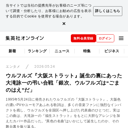
当サイトでは当社の提携先等がお客様のニーズ等につ
いて調査・分析したり、お客様にお勧めの広告を表示
詳しくはこちら
する目的で Cookie を使用する場合があります。
×
無料会員登録
ログイン
新着
ランキング
ニュース
特集
ビジネス
2026.05.24
エンタメ
ウルフルズ『大阪ストラット』誕生の裏にあった
大滝詠一の弔い合戦「銀次、ウルフルズは“ごま
のはえ”だ」
1995年5月24日に発売されたウルフルズの『大阪ストラット』。大阪色
の濃いPVやユーモアあふれる歌詞は、多くの音楽ファンに強烈なインパ
クトを残し、ウルフルズを全国区へ押し上げた代表曲のひとつだ。実は
この曲は、大滝詠一の『福生ストラット』をもとに大胆なアレンジを加
えたカバー作品だった。“異色の名曲”はいかにして誕生したのか、その
舞台裏を振り返る。