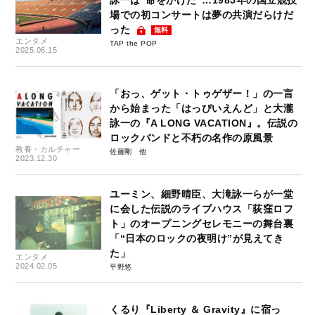
詠一は“命をかけた”…1985年の国立競技
場での初コンサートは夢の共演だらけだ
った
無料
エンタメ
TAP the POP
2025.06.15
「おっ、ゲット・トゥゲザー！」の一言
から始まった「はっぴいえんど」と大瀧
詠一の『A LONG VACATION』。伝説の
ロックバンドと不朽の名作の原風景
教養・カルチャー
佐藤剛
2023.12.30
ユーミン、細野晴臣、大滝詠一らが一堂
に会した伝説のライブハウス「荻窪ロフ
ト」のオープニングセレモニーの舞台裏
「“日本のロックの夜明け”が見えてき
た」
エンタメ
2024.02.05
平野悠
くるり『Liberty ＆ Gravity』に宿っ