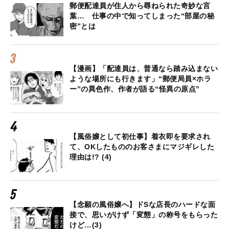
郵便配達員が住人から尋ねられた奇妙な言
葉… 仕事の中で知ってしまった“部屋の秘
密”とは
【漫画】「配達員は、普通なら踏み込まない
ような場所にも行きます」“郵便局員×ホラ
ー”の異色作、作者が語る“怪異の原点”
【風俗嬢として初仕事】着衣即を要求され
て、OKしたもののお客さまにマジギレした
理由は!? (4)
【念願の風俗嬢へ】ドSな店長のハードな面
接で、思いがけず「変態」の称号をもらった
けど…(3)