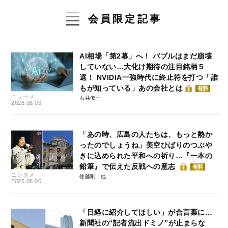
会員限定記事
AI相場「第2幕」へ！ バブルはまだ崩壊
していない…大化け期待の注目銘柄５
選！ NVIDIA一強時代に終止符を打つ「誰
もが知っている」あの会社とは
有料
ニュース
石井僚一
2026.08.03
「あの時、広島の人たちは、もっと熱か
ったのでしょうね」美空ひばりのつぶや
きに込められた平和への祈り…『一本の
鉛筆』で伝えた反戦への意志
有料
エンタメ
佐藤剛
2025.08.06
「日経に紹介してほしい」が合言葉に…
新聞社の“記者流出ドミノ”が止まらな