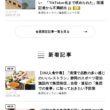
い 「TikToker化まで求められた」現場
記者から不満続出
有料
ニュース
集英社オンライン編集部ニュース班
2026.07.18
会員限定記事一覧を見る
新着記事
NEW
【192人食中毒】「清潔で品数の多い感じ
のいいレストラン」静岡のスポーツ宿泊
施設内で集団発症…合宿・遠征の「集団
での食事」に知っておきたい予防策
ニュース
集英社オンライン編集部
2026.08.08
NEW