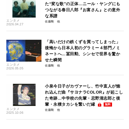
た“変な歌”の正体…ニール・ヤングにも
つながる春日八郎『お富さん』との意外
な系譜
エンタメ
佐藤剛
2026.04.27
「高いだけの鉄くずを買ってしまった」
後悔から日本人初のグラミー４部門ノミ
ネートへ…冨田勲、シンセで世界を驚か
せた瞬間
エンタメ
佐藤剛
2026.05.05
小泉今日子がカヴァーし、竹中直人が惚
れ込んだ曲『サヨナラCOLOR』が起こし
た奇跡…中学校の先輩・忌野清志郎と後
輩・永積タカシを繋いだ縁
無料
エンタメ
佐藤剛
2025.10.06