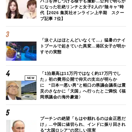
バコを押しつける様子も撮影…公判で明らか
になった壮絶リンチと女子2人の“陰キャ”時
代【2026 集英社オンライン上半期 スクー
プ記事 7位】
「泳ぐ人はほとんどいなくて…」猛暑のナイ
トプールで起きていた異変…港区女子が明か
すその実態
「1泊最高は11万円ではなく約17万円でし
NEW
た」初の費用公開で仰天の支出が明らか
に “日本一悪い男”と軽口の県議会議長は震
災のさなかに「天国」へ行ったとご満悦《福
岡県議会の海外豪遊〉
プーチンの絶望「もはや頼れるのは金正恩だ
け」…中国に値切られ、インドに振り回され
る“大国ロシア”の悲しい現実