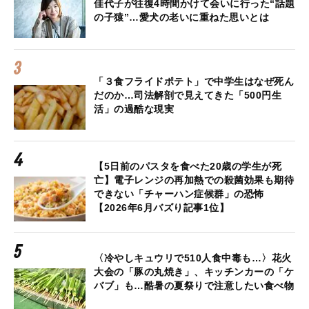
佳代子が往復4時間かけて会いに行った“話題
の子猿”…愛犬の老いに重ねた思いとは
「３食フライドポテト」で中学生はなぜ死ん
だのか…司法解剖で見えてきた「500円生
活」の過酷な現実
【5日前のパスタを食べた20歳の学生が死
亡】電子レンジの再加熱での殺菌効果も期待
できない「チャーハン症候群」の恐怖
【2026年6月バズり記事1位】
〈冷やしキュウリで510人食中毒も…〉花火
大会の「豚の丸焼き」、キッチンカーの「ケ
バブ」も…酷暑の夏祭りで注意したい食べ物