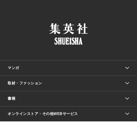
マンガ
取材・ファッション
少年マンガ
週刊少年ジャンプ
書籍
ファッション・美容
青年マンガ
ジャンプSQ.
Seventeen
週刊ヤングジャンプ
オンラインストア・その他WEBサービス
文芸・文庫・総合
芸能・情報・スポーツ
少女マンガ
Vジャンプ
non-no Web
ヤングジャンプ定期購読デジタル
すばる
Myojo
オンラインストア
りぼん
学芸・ノンフィクション・新書
最強ジャンプ
女性マンガ
@BAILA