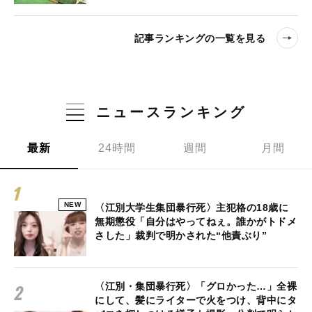
記事ランキングの一覧を見る
ニュースランキング
最新
24時間
週間
月間
NEW
〈江別大学生集団暴行死〉主犯格の18歳に
無期懲役「自分はやってねぇ。誰かがトドメ
さした」裁判で明かされた“他責ぶり”
〈江別・集団暴行死〉「グロかった…」全裸
にして、髪にライターで火をつけ、背中にタ