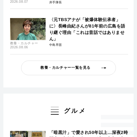
2026.08.07
井手隊長
〈元TBSアナが「被爆体験伝承者」
に〉長峰由紀さんが81年前の広島を語
り継ぐ理由「これは昔話ではありませ
ん」
教養・カルチャー
中島早苗
2026.08.06
教養・カルチャー一覧を見る
グルメ
「暗黒汁」で愛され50年以上…深夜2時