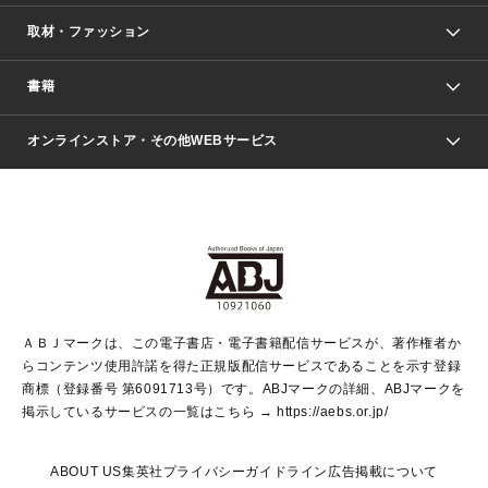
取材・ファッション
少年マンガ
週刊少年ジャンプ
書籍
ファッション・美容
青年マンガ
ジャンプSQ.
Seventeen
週刊ヤングジャンプ
オンラインストア・その他WEBサービス
文芸・文庫・総合
芸能・情報・スポーツ
少女マンガ
Vジャンプ
non-no Web
ヤングジャンプ定期購読デジタル
すばる
Myojo
オンラインストア
りぼん
学芸・ノンフィクション・新書
最強ジャンプ
女性マンガ
@BAILA
ヤンジャン＋
小説すばる
週プレNEWS
マーガレット
集英社OTOコンテンツ
集英社 学芸編集部
少年ジャンプ＋
その他WEBサービス
クッキー
ライトノベル・ノベライズ
MAQUIA ONLINE
となりのヤングジャンプ
集英社 文芸ステーション
週プレ グラジャパ！
別冊マーガレット
SHUEISHA MANGA-ART HERITAGE
集英社 ビジネス書
ゼブラック
ココハナ
SHUEISHA ADNAVI
SPUR.JP
集英社Webマガジン Cobalt
グランドジャンプ
web 集英社文庫
キッズ
web Sportiva
マンガMee
ジャンプキャラクターズストア
集英社新書
ジャンプルーキー！
月刊オフィスユー
ＡＢＪマークは、この電子書店・電子書籍配信サービスが、著作権者か
EDITOR'S LAB
LEE
集英社オレンジ文庫
ウルトラジャンプ
青春と読書
パラスポ＋！
らコンテンツ使用許諾を得た正規版配信サービスであることを示す登録
集英社みらい文庫
リマコミ＋
HAPPY PLUS STORE
集英社新書プラス
ジャンプTOON
商標（登録番号 第6091713号）です。ABJマークの詳細、ABJマークを
Marisol
シフォン文庫
アジア人物史
S-KIDS.LAND
マンガMeets
掲示しているサービスの一覧はこちら →
https://aebs.or.jp/
shueisha vox
よみタイ
S-MANGA
Web éclat
ダッシュエックス文庫
LEEマルシェ
kotoba
集英社ジャンプリミックス
ABOUT US
集英社プライバシーガイドライン
広告掲載について
T JAPAN:The New York Times Style Magazine
JUMP j BOOKS