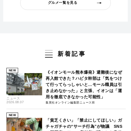
グルメ一覧を見る
新着記事
NEW
《イオンモール熊本爆発》避難後になぜ
再入館できた？ハビタ幹部は「気をつけ
て行ってらっしゃいと…モール職員は引
き止めなかった」と主張、イオンは「運
用を徹底できなかった可能性」
ニュース
2026.08.07
集英社オンライン編集部ニュース班
NEW
「貧乏くさい」「禁止にしてほしい」ガ
チャガチャの“サーチ行為”が物議 SNS