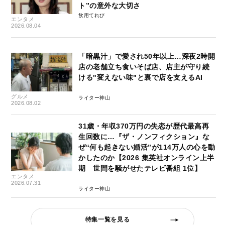
ト”の意外な大切さ
飲用てれび
エンタメ
2026.08.04
「暗黒汁」で愛され50年以上…深夜2時開
店の老舗立ち食いそば店、店主が守り続
ける"変えない味"と裏で店を支えるAI
グルメ
ライター神山
2026.08.02
31歳・年収370万円の失恋が歴代最高再
生回数に…『ザ・ノンフィクション』な
ぜ“何も起きない婚活”が114万人の心を動
かしたのか【2026 集英社オンライン上半
期 世間を騒がせたテレビ番組 1位】
エンタメ
2026.07.31
ライター神山
特集一覧を見る