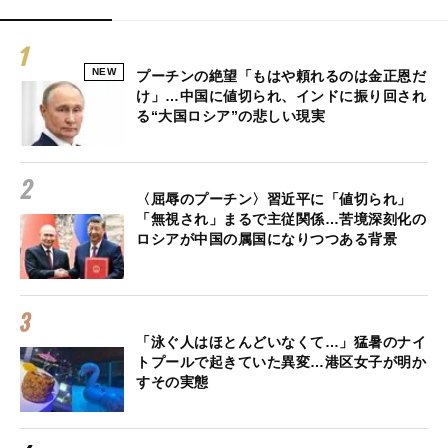
NEW
プーチンの絶望「もはや頼れるのは金正恩だ
け」…中国に値切られ、インドに振り回され
る“大国ロシア”の悲しい現実
〈屈辱のプーチン〉習近平に「値切られ」
「無視され」まるで主従関係…苦境深刻化の
ロシアが中国の属国になりつつある背景
「泳ぐ人はほとんどいなくて…」猛暑のナイ
トプールで起きていた異変…港区女子が明か
すその実態