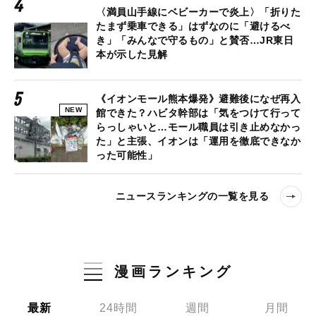
〈満員山手線にベビーカーで炎上〉「折りた
たまず乗車できる」はずなのに「避けるべ
き」「みんなで守るもの」と賛否…JR東日
本が示した見解
《イオンモール熊本爆発》避難後になぜ再入
NEW
館できた？ハビタ幹部は「気をつけて行って
らっしゃいと…モール職員は引き止めなかっ
た」と主張、イオンは「運用を徹底できなか
った可能性」
ニュースランキングの一覧を見る
漫画ランキング
最新
24時間
週間
月間