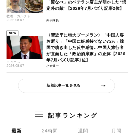
「渡なべ」のベテラン店主が明かした“想
定外の敵”【2026年7月バズり記事2位】
教養・カルチャー
2026.08.07
井手隊長
NEW
〈習近平に特大ブーメラン〉「中国人客
お断り」「中国に好感持てない72%」韓
国で噴き出した反中感情…中国人旅行者
が直面した「政治的摩擦」の正体【2026
年7月バズり記事1位】
ニュース
2026.08.07
小倉健一
新着記事一覧を見る
記事ランキング
最新
24時間
週間
月間