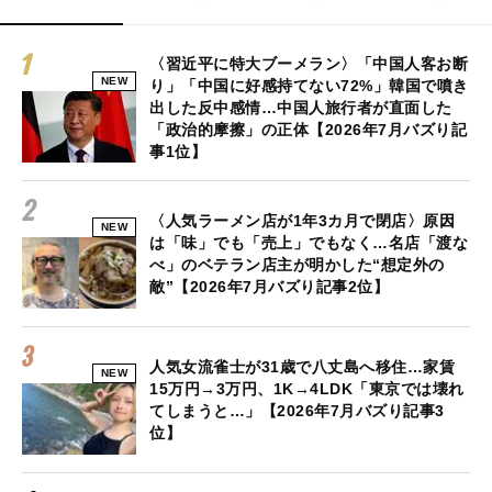
〈習近平に特大ブーメラン〉「中国人客お断
NEW
り」「中国に好感持てない72%」韓国で噴き
出した反中感情…中国人旅行者が直面した
「政治的摩擦」の正体【2026年7月バズり記
事1位】
〈人気ラーメン店が1年3カ月で閉店〉原因
NEW
は「味」でも「売上」でもなく…名店「渡な
べ」のベテラン店主が明かした“想定外の
敵”【2026年7月バズり記事2位】
人気女流雀士が31歳で八丈島へ移住…家賃
NEW
15万円→3万円、1K→4LDK「東京では壊れ
てしまうと…」【2026年7月バズり記事3
位】