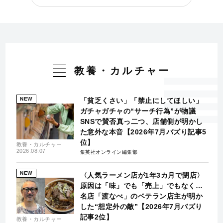
教養・カルチャー
NEW
「貧乏くさい」「禁止にしてほしい」
ガチャガチャの“サーチ行為”が物議
SNSで賛否真っ二つ、店舗側が明かし
た意外な本音【2026年7月バズり記事5
位】
教養・カルチャー
2026.08.07
集英社オンライン編集部
NEW
〈人気ラーメン店が1年3カ月で閉店〉
原因は「味」でも「売上」でもなく…
名店「渡なべ」のベテラン店主が明か
した“想定外の敵”【2026年7月バズり
記事2位】
教養・カルチャー