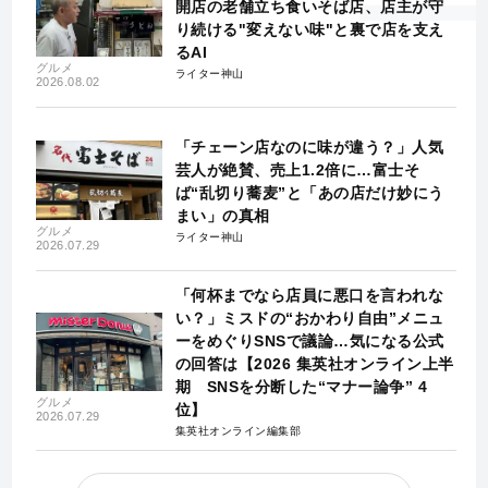
開店の老舗立ち食いそば店、店主が守
り続ける"変えない味"と裏で店を支え
るAI
グルメ
ライター神山
2026.08.02
「チェーン店なのに味が違う？」人気
芸人が絶賛、売上1.2倍に…富士そ
ば“乱切り蕎麦”と「あの店だけ妙にう
まい」の真相
グルメ
ライター神山
2026.07.29
「何杯までなら店員に悪口を言われな
い？」ミスドの“おかわり自由”メニュ
ーをめぐりSNSで議論…気になる公式
の回答は【2026 集英社オンライン上半
期 SNSを分断した“マナー論争” 4
グルメ
位】
2026.07.29
集英社オンライン編集部