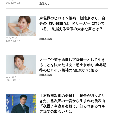
2026.07.18
送達ねこ
麻雀界のヒロイン候補・朝比奈ゆり、自
身の“熱い性格”は「Mリーガーに向いて
いる」 見据える未来の大きな夢とは？
エンタメ
朝比奈ゆり
2026.07.18
大手IT企業を退職しプロ雀士として生き
ることを決めた才女・朝比奈ゆり 業界期
待のヒロイン候補の“生き方”に迫る
朝比奈ゆり
エンタメ
2026.07.18
【石原裕次郎の命日】「税金がガッポリ
きた」裕次郎の一言から生まれた代表曲
『夜霧よ今夜も有難う』知られざるゴル
フ場での出会いとは