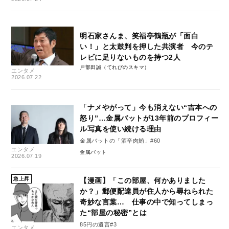
明石家さんま、笑福亭鶴瓶が「面白
い！」と太鼓判を押した共演者 今のテ
レビに足りないものを持つ2人
戸部田誠（てれびのスキマ）
エンタメ
2026.07.22
「ナメやがって」今も消えない“吉本への
怒り”…金属バットが13年前のプロフィー
ル写真を使い続ける理由
金属バットの「酒辛肉鮪」#60
エンタメ
金属バット
2026.07.19
急上昇
【漫画】「この部屋、何かありました
か？」郵便配達員が住人から尋ねられた
奇妙な言葉… 仕事の中で知ってしまっ
た“部屋の秘密”とは
85円の遺言#3
エンタメ