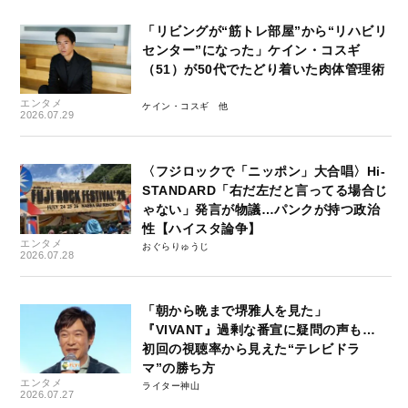
「リビングが“筋トレ部屋”から“リハビリ
センター”になった」ケイン・コスギ
（51）が50代でたどり着いた肉体管理術
エンタメ
ケイン・コスギ
2026.07.29
〈フジロックで「ニッポン」大合唱〉Hi-
STANDARD「右だ左だと言ってる場合じ
ゃない」発言が物議…パンクが持つ政治
性【ハイスタ論争】
エンタメ
おぐらりゅうじ
2026.07.28
「朝から晩まで堺雅人を見た」
『VIVANT』過剰な番宣に疑問の声も…
初回の視聴率から見えた“テレビドラ
マ”の勝ち方
エンタメ
ライター神山
2026.07.27