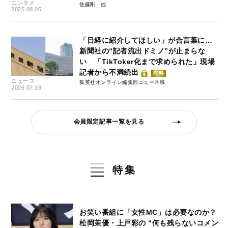
エンタメ
佐藤剛
2025.08.06
「日経に紹介してほしい」が合言葉に…
新聞社の“記者流出ドミノ”が止まらな
い 「TikToker化まで求められた」現場
記者から不満続出
有料
ニュース
集英社オンライン編集部ニュース班
2026.07.18
会員限定記事一覧を見る
特集
お笑い番組に「女性MC」は必要なのか？
松岡茉優・上戸彩の “何も残らないコメン