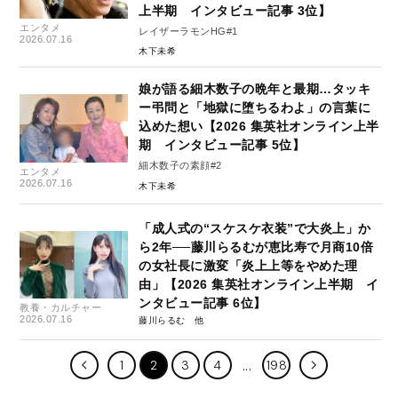
上半期 インタビュー記事 3位】
エンタメ
レイザーラモンHG#1
2026.07.16
木下未希
娘が語る細木数子の晩年と最期…タッキ
ー弔問と「地獄に堕ちるわよ」の言葉に
込めた想い【2026 集英社オンライン上半
期 インタビュー記事 5位】
細木数子の素顔#2
エンタメ
2026.07.16
木下未希
「成人式の“スケスケ衣装”で大炎上」か
ら2年──藤川らるむが恵比寿で月商10倍
の女社長に激変「炎上上等をやめた理
由」【2026 集英社オンライン上半期 イ
ンタビュー記事 6位】
教養・カルチャー
2026.07.16
藤川らるむ
1
2
3
4
198