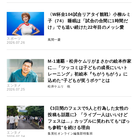
〈W杯全104試合リアタイ観戦〉小柳ルミ
子（74） 睡眠は「試合の合間に1時間だ
け」でも追い続けた22年目のメッシ愛
スポーツ
風間一慶
2026.07.26
M-1連覇・松井ケムリがまさかの絵本作家
に…「ツッコミは子どもの成長にいいト
レーニング」初絵本『ちがうちがう』に
込めた“子どもが笑うボケ”とは
エンタメ
松井ケムリ
2026.07.25
《3日間のフェスで5人と行為した女性の
投稿も話題に》「ライブ一人はいいけど
フェスは…」カップルに笑われても“ぼっ
ち参戦”を続ける理由
エンタメ
集英社オンライン編集部特集班
2026.07.24