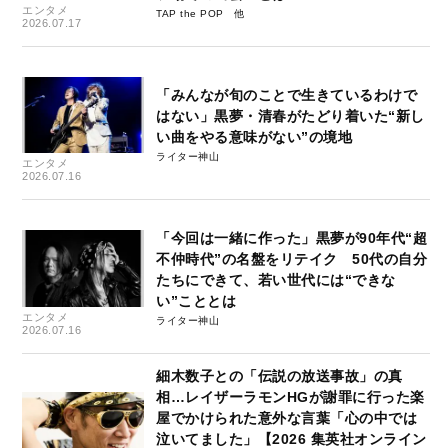
エンタメ
TAP the POP
2026.07.17
「みんなが旬のことで生きているわけで
はない」黒夢・清春がたどり着いた“新し
い曲をやる意味がない”の境地
ライター神山
エンタメ
2026.07.16
「今回は一緒に作った」黒夢が90年代“超
不仲時代”の名盤をリテイク 50代の自分
たちにできて、若い世代には“できな
い”こととは
エンタメ
ライター神山
2026.07.16
細木数子との「伝説の放送事故」の真
相…レイザーラモンHGが謝罪に行った楽
屋でかけられた意外な言葉「心の中では
泣いてました」【2026 集英社オンライン