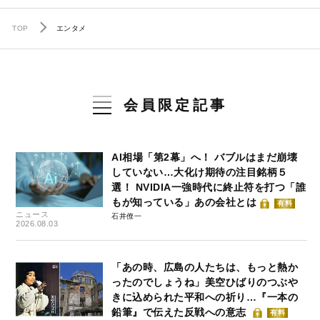
TOP
エンタメ
会員限定記事
AI相場「第2幕」へ！ バブルはまだ崩壊
していない…大化け期待の注目銘柄５
選！ NVIDIA一強時代に終止符を打つ「誰
もが知っている」あの会社とは
有料
ニュース
石井僚一
2026.08.03
「あの時、広島の人たちは、もっと熱か
ったのでしょうね」美空ひばりのつぶや
きに込められた平和への祈り…『一本の
鉛筆』で伝えた反戦への意志
有料