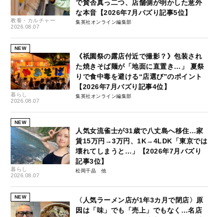
で賛否真っ二つ、店舗側が明かした意外
な本音【2026年7月バズり記事5位】
教養・カルチャー
集英社オンライン編集部
2026.08.07
NEW
《祇園祭の露店付近で撮影？》包装され
た焼きそば麺が「地面に直置き…」 夏祭
りで食中毒を避ける“店選び”のポイント
【2026年7月バズり記事4位】
暮らし
集英社オンライン編集部
2026.08.07
NEW
人気女流雀士が31歳で八丈島へ移住…家
賃15万円→3万円、1K→4LDK「東京では
壊れてしまうと…」【2026年7月バズり
記事3位】
暮らし
松岡千晶
2026.08.07
NEW
〈人気ラーメン店が1年3カ月で閉店〉原
因は「味」でも「売上」でもなく…名店