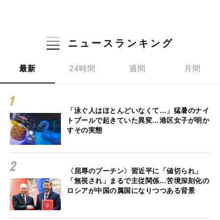
ニュースランキング
最新
24時間
週間
月間
「泳ぐ人はほとんどいなくて…」猛暑のナイ
トプールで起きていた異変…港区女子が明か
すその実態
〈屈辱のプーチン〉習近平に「値切られ」
「無視され」まるで主従関係…苦境深刻化の
ロシアが中国の属国になりつつある背景