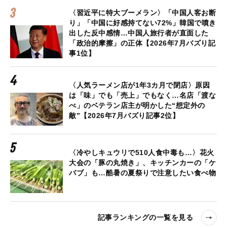
〈習近平に特大ブーメラン〉「中国人客お断
り」「中国に好感持てない72%」韓国で噴き
出した反中感情…中国人旅行者が直面した
「政治的摩擦」の正体【2026年7月バズり記
事1位】
〈人気ラーメン店が1年3カ月で閉店〉原因
は「味」でも「売上」でもなく…名店「渡な
べ」のベテラン店主が明かした“想定外の
敵”【2026年7月バズり記事2位】
〈冷やしキュウリで510人食中毒も…〉花火
大会の「豚の丸焼き」、キッチンカーの「ケ
バブ」も…酷暑の夏祭りで注意したい食べ物
記事ランキングの一覧を見る