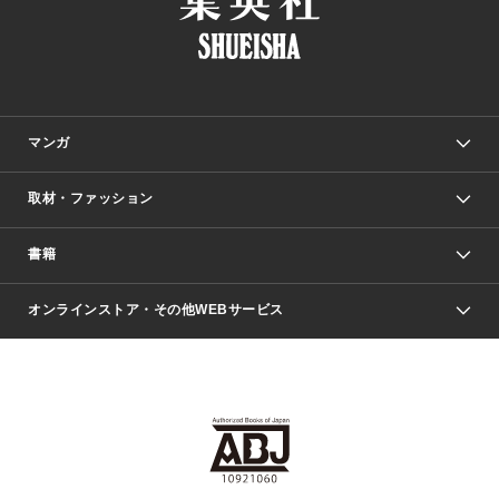
マンガ
取材・ファッション
少年マンガ
週刊少年ジャンプ
書籍
ファッション・美容
青年マンガ
ジャンプSQ.
Seventeen
週刊ヤングジャンプ
オンラインストア・その他WEBサービス
文芸・文庫・総合
芸能・情報・スポーツ
少女マンガ
Vジャンプ
non-no Web
ヤングジャンプ定期購読デジタル
すばる
Myojo
オンラインストア
りぼん
学芸・ノンフィクション・新書
最強ジャンプ
女性マンガ
@BAILA
ヤンジャン＋
小説すばる
週プレNEWS
マーガレット
集英社OTOコンテンツ
集英社 学芸編集部
少年ジャンプ＋
その他WEBサービス
クッキー
ライトノベル・ノベライズ
MAQUIA ONLINE
となりのヤングジャンプ
集英社 文芸ステーション
週プレ グラジャパ！
別冊マーガレット
SHUEISHA MANGA-ART HERITAGE
集英社 ビジネス書
ゼブラック
ココハナ
SHUEISHA ADNAVI
SPUR.JP
集英社Webマガジン Cobalt
グランドジャンプ
web 集英社文庫
キッズ
web Sportiva