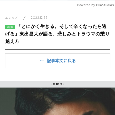
Powered by 
GliaStudios
Mute
2022.12.23
エンタメ
「とにかく生きる。そして辛くなったら逃
画像
げる」東出昌大が語る、悲しみとトラウマの乗り
越え方
記事本文に戻る
（画像1/3）