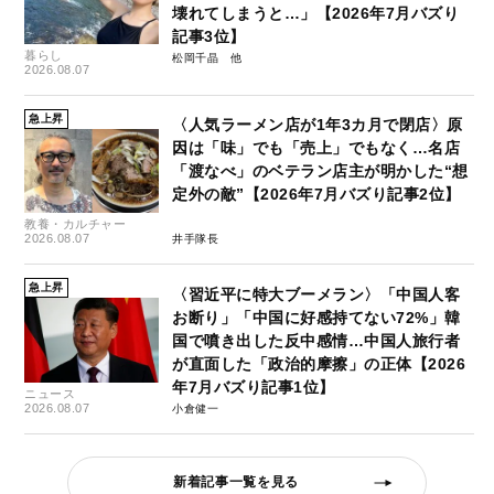
壊れてしまうと…」【2026年7月バズり
記事3位】
暮らし
松岡千晶
2026.08.07
急上昇
〈人気ラーメン店が1年3カ月で閉店〉原
因は「味」でも「売上」でもなく…名店
「渡なべ」のベテラン店主が明かした“想
定外の敵”【2026年7月バズり記事2位】
教養・カルチャー
2026.08.07
井手隊長
急上昇
〈習近平に特大ブーメラン〉「中国人客
お断り」「中国に好感持てない72%」韓
国で噴き出した反中感情…中国人旅行者
が直面した「政治的摩擦」の正体【2026
年7月バズり記事1位】
ニュース
2026.08.07
小倉健一
新着記事一覧を見る