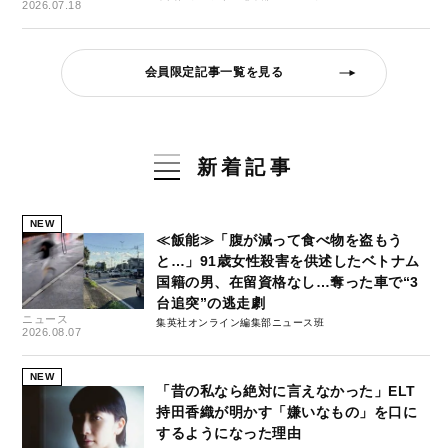
2026.07.18
会員限定記事一覧を見る
新着記事
NEW
≪飯能≫「腹が減って食べ物を盗もう
と…」91歳女性殺害を供述したベトナム
国籍の男、在留資格なし…奪った車で“3
台追突”の逃走劇
ニュース
集英社オンライン編集部ニュース班
2026.08.07
NEW
「昔の私なら絶対に言えなかった」ELT
持田香織が明かす「嫌いなもの」を口に
するようになった理由