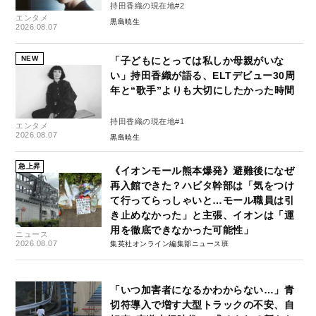
持田香織の現在地#2
エンタメ
黒島暁生
2026.08.07
NEW
「子どもにとっては私しか母親がいな
い」持田香織が語る、ELTデビュー30周
年と“歌手”よりも大切にしたかった時間
持田香織の現在地#1
エンタメ
2026.08.07
黒島暁生
急上昇
《イオンモール熊本爆発》避難後になぜ
再入館できた？ハビタ幹部は「気をつけ
て行ってらっしゃいと…モール職員は引
き止めなかった」と主張、イオンは「運
用を徹底できなかった可能性」
ニュース
2026.08.07
集英社オンライン編集部ニュース班
「いつ加害者になるかわからない…」青
切符導入で増す大型トラックの不安、自