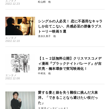
エンタメ
松山梢
2022.12.23
シングルの人必見！ 恋に不器用なキャラ
しか出てこない、共感必至の群像ラブス
トーリー映画５選
清水久美子
エンタメ
2022.12.10
【１～２話無料公開】クリスマスコメデ
ィ漫画『ブラックナイトパレード』が吉
沢亮・橋本環奈で実写映画化！
中村光
エンタメ
2022.12.08
愛する妻と娘を失う難役に挑んだ大泉
洋。「できることなら避けたい役だっ
た」
大泉洋インタビュー＃１