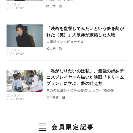
エンタメ
松山梢
2022.12.02
「映画を監督してみたいという夢を削が
れた（笑）」大泉洋が嫉妬した人物
大泉洋インタビュー＃２
松山梢
エンタメ
2022.12.02
「私がなりたいのは私」。最強の姉妹テ
ニスプレイヤーを描いた映画『ドリーム
プラン』に学ぶ、夢の叶え方
ヨガの伝道師・仁平美香の“ととのう”映画⑨
エンタメ
仁平美香
2022.12.01
会員限定記事