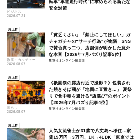
転車“車道走行時代”に求められる新たな
安全対策
ビジネス
2026.07.21
急上昇
「貧乏くさい」「禁止にしてほしい」ガ
チャガチャの“サーチ行為”が物議 SNS
で賛否真っ二つ、店舗側が明かした意外
な本音【2026年7月バズり記事5位】
教養・カルチャー
集英社オンライン編集部
2026.08.07
急上昇
《祇園祭の露店付近で撮影？》包装され
た焼きそば麺が「地面に直置き…」 夏祭
りで食中毒を避ける“店選び”のポイント
【2026年7月バズり記事4位】
暮らし
集英社オンライン編集部
2026.08.07
急上昇
人気女流雀士が31歳で八丈島へ移住…家
賃15万円→3万円、1K→4LDK「東京では