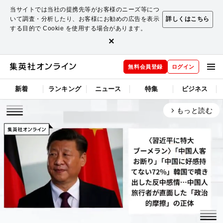
当サイトでは当社の提携先等がお客様のニーズ等につ
いて調査・分析したり、お客様にお勧めの広告を表示
詳しくはこちら
する目的で Cookie を使用する場合があります。
×
無料会員登録
ログイン
新着
ランキング
ニュース
特集
ビジネス
もっと読む
arrow_forward_ios