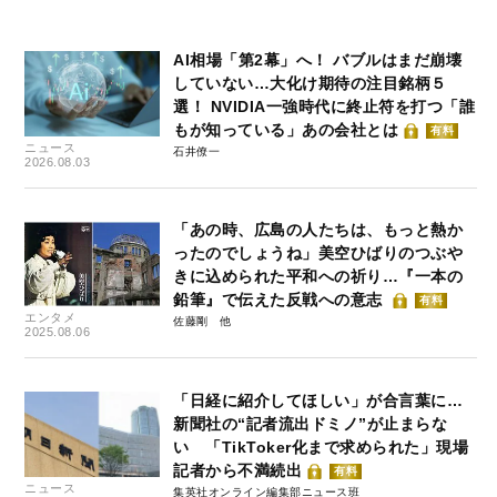
AI相場「第2幕」へ！ バブルはまだ崩壊
していない…大化け期待の注目銘柄５
選！ NVIDIA一強時代に終止符を打つ「誰
もが知っている」あの会社とは
有料
ニュース
石井僚一
2026.08.03
「あの時、広島の人たちは、もっと熱か
ったのでしょうね」美空ひばりのつぶや
きに込められた平和への祈り…『一本の
鉛筆』で伝えた反戦への意志
有料
エンタメ
佐藤剛
2025.08.06
「日経に紹介してほしい」が合言葉に…
新聞社の“記者流出ドミノ”が止まらな
い 「TikToker化まで求められた」現場
記者から不満続出
有料
ニュース
集英社オンライン編集部ニュース班