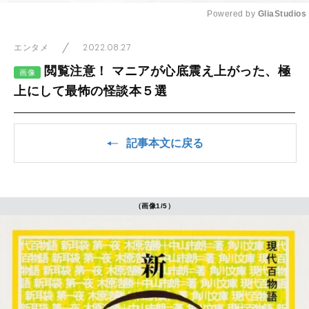
Powered by 
GliaStudios
Mute
2022.08.27
エンタメ
閲覧注意！ マニアが心底震え上がった、極
画像
上にして最怖の怪談本５選
記事本文に戻る
（画像1/5）