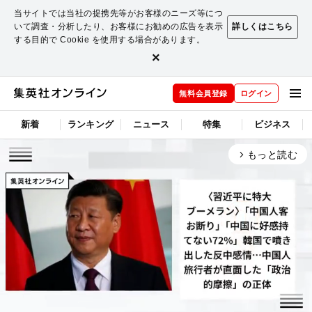
当サイトでは当社の提携先等がお客様のニーズ等につ
いて調査・分析したり、お客様にお勧めの広告を表示
詳しくはこちら
する目的で Cookie を使用する場合があります。
×
無料会員登録
ログイン
新着
ランキング
ニュース
特集
ビジネス
もっと読む
arrow_forward_ios