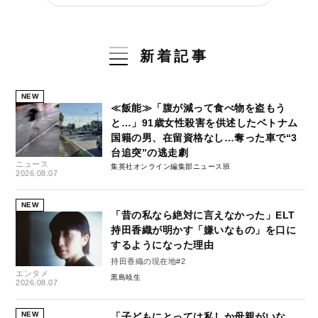
新着記事
NEW
≪飯能≫「腹が減って食べ物を盗もう
と…」91歳女性殺害を供述したベトナム
国籍の男、在留資格なし…奪った車で“3
台追突”の逃走劇
ニュース
集英社オンライン編集部ニュース班
2026.08.07
NEW
「昔の私なら絶対に言えなかった」ELT
持田香織が明かす「嫌いなもの」を口に
するようになった理由
持田香織の現在地#2
エンタメ
黒島暁生
2026.08.07
NEW
「子どもにとっては私しか母親がいな