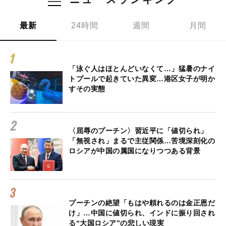
最新
24時間
週間
月間
「泳ぐ人はほとんどいなくて…」猛暑のナイ
トプールで起きていた異変…港区女子が明か
すその実態
〈屈辱のプーチン〉習近平に「値切られ」
「無視され」まるで主従関係…苦境深刻化の
ロシアが中国の属国になりつつある背景
プーチンの絶望「もはや頼れるのは金正恩だ
け」…中国に値切られ、インドに振り回され
る“大国ロシア”の悲しい現実