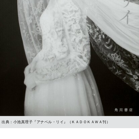
出典：小池真理子『アナベル・リイ』（ＫＡＤＯＫＡＷＡ刊）