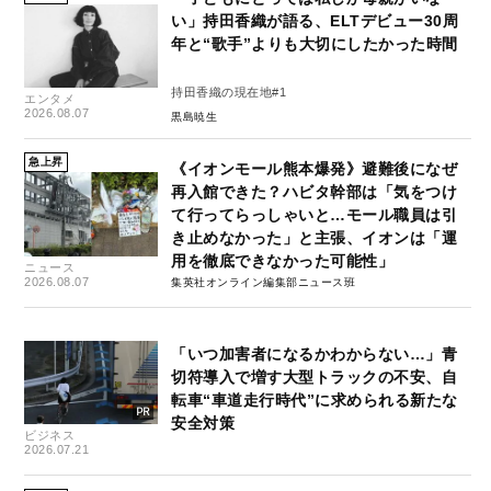
い」持田香織が語る、ELTデビュー30周
年と“歌手”よりも大切にしたかった時間
持田香織の現在地#1
エンタメ
2026.08.07
黒島暁生
急上昇
《イオンモール熊本爆発》避難後になぜ
再入館できた？ハビタ幹部は「気をつけ
て行ってらっしゃいと…モール職員は引
き止めなかった」と主張、イオンは「運
用を徹底できなかった可能性」
ニュース
2026.08.07
集英社オンライン編集部ニュース班
「いつ加害者になるかわからない…」青
切符導入で増す大型トラックの不安、自
転車“車道走行時代”に求められる新たな
安全対策
ビジネス
2026.07.21