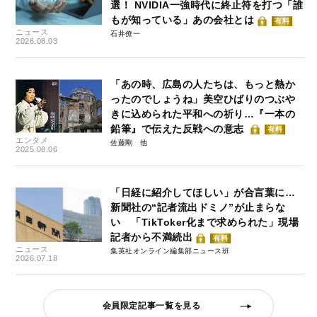
選！ NVIDIA一強時代に終止符を打つ「誰
もが知っている」あの会社とは
有料
ニュース
石井僚一
2026.08.03
「あの時、広島の人たちは、もっと熱か
ったのでしょうね」美空ひばりのつぶや
きに込められた平和への祈り…『一本の
鉛筆』で伝えた反戦への意志
有料
エンタメ
佐藤剛
2025.08.06
「日経に紹介してほしい」が合言葉に…
新聞社の“記者流出ドミノ”が止まらな
い 「TikToker化まで求められた」現場
記者から不満続出
有料
ニュース
集英社オンライン編集部ニュース班
2026.07.18
会員限定記事一覧を見る