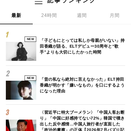
記事ランキング
最新
24時間
週間
月間
NEW
「子どもにとっては私しか母親がいない」持
田香織が語る、ELTデビュー30周年と“歌
手”よりも大切にしたかった時間
NEW
「昔の私なら絶対に言えなかった」ELT持田
香織が明かす「嫌いなもの」を口にするよう
になった理由
〈習近平に特大ブーメラン〉「中国人客お断
り」「中国に好感持てない72%」韓国で噴き
出した反中感情…中国人旅行者が直面した
「政治的摩擦」の正体【2026年7月バズり記