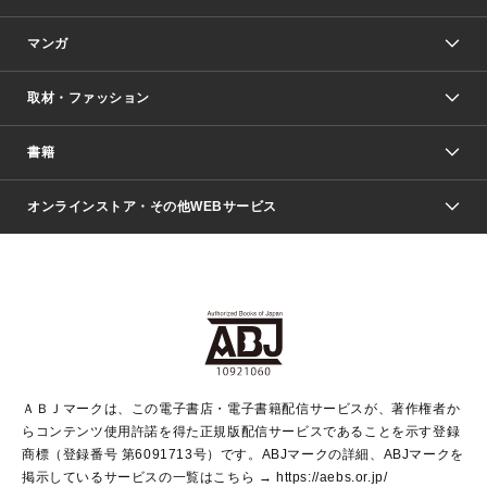
マンガ
取材・ファッション
少年マンガ
週刊少年ジャンプ
書籍
ファッション・美容
青年マンガ
ジャンプSQ.
Seventeen
週刊ヤングジャンプ
オンラインストア・その他WEBサービス
文芸・文庫・総合
芸能・情報・スポーツ
少女マンガ
Vジャンプ
non-no Web
ヤングジャンプ定期購読デジタル
すばる
Myojo
オンラインストア
りぼん
学芸・ノンフィクション・新書
最強ジャンプ
女性マンガ
@BAILA
ヤンジャン＋
小説すばる
週プレNEWS
マーガレット
集英社OTOコンテンツ
集英社 学芸編集部
少年ジャンプ＋
その他WEBサービス
クッキー
ライトノベル・ノベライズ
MAQUIA ONLINE
となりのヤングジャンプ
集英社 文芸ステーション
週プレ グラジャパ！
別冊マーガレット
SHUEISHA MANGA-ART HERITAGE
集英社 ビジネス書
ゼブラック
ココハナ
SHUEISHA ADNAVI
SPUR.JP
集英社Webマガジン Cobalt
グランドジャンプ
web 集英社文庫
キッズ
web Sportiva
マンガMee
ジャンプキャラクターズストア
集英社新書
ジャンプルーキー！
月刊オフィスユー
ＡＢＪマークは、この電子書店・電子書籍配信サービスが、著作権者か
EDITOR'S LAB
LEE
集英社オレンジ文庫
ウルトラジャンプ
青春と読書
パラスポ＋！
らコンテンツ使用許諾を得た正規版配信サービスであることを示す登録
集英社みらい文庫
リマコミ＋
HAPPY PLUS STORE
集英社新書プラス
ジャンプTOON
商標（登録番号 第6091713号）です。ABJマークの詳細、ABJマークを
Marisol
シフォン文庫
アジア人物史
S-KIDS.LAND
マンガMeets
掲示しているサービスの一覧はこちら →
https://aebs.or.jp/
shueisha vox
よみタイ
S-MANGA