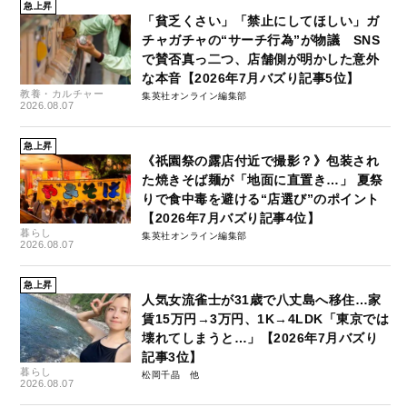
急上昇
「貧乏くさい」「禁止にしてほしい」ガ
チャガチャの“サーチ行為”が物議 SNS
で賛否真っ二つ、店舗側が明かした意外
な本音【2026年7月バズり記事5位】
教養・カルチャー
集英社オンライン編集部
2026.08.07
急上昇
《祇園祭の露店付近で撮影？》包装され
た焼きそば麺が「地面に直置き…」 夏祭
りで食中毒を避ける“店選び”のポイント
【2026年7月バズり記事4位】
暮らし
集英社オンライン編集部
2026.08.07
急上昇
人気女流雀士が31歳で八丈島へ移住…家
賃15万円→3万円、1K→4LDK「東京では
壊れてしまうと…」【2026年7月バズり
記事3位】
暮らし
松岡千晶
2026.08.07