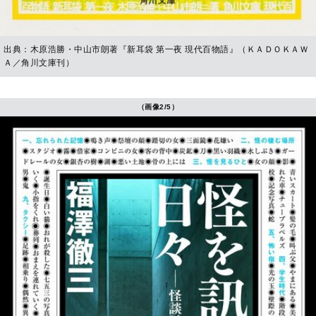
出典：木原浩勝・中山市朗著『新耳袋 第一夜 現代百物語』（ＫＡＤＯＫＡＷ
Ａ／角川文庫刊）
（画像2/5）