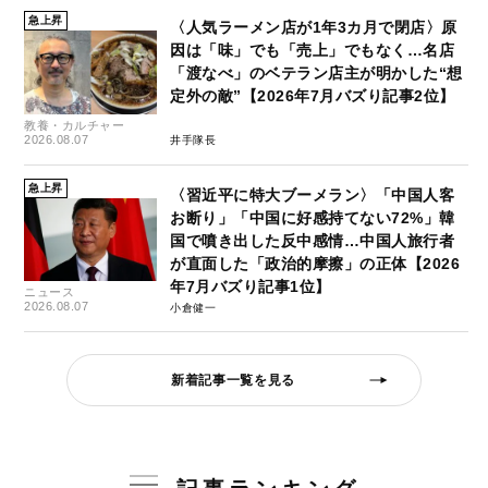
急上昇
〈人気ラーメン店が1年3カ月で閉店〉原
因は「味」でも「売上」でもなく…名店
「渡なべ」のベテラン店主が明かした“想
定外の敵”【2026年7月バズり記事2位】
教養・カルチャー
2026.08.07
井手隊長
急上昇
〈習近平に特大ブーメラン〉「中国人客
お断り」「中国に好感持てない72%」韓
国で噴き出した反中感情…中国人旅行者
が直面した「政治的摩擦」の正体【2026
年7月バズり記事1位】
ニュース
2026.08.07
小倉健一
新着記事一覧を見る