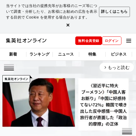
当サイトでは当社の提携先等がお客様のニーズ等につ
いて調査・分析したり、お客様にお勧めの広告を表示
詳しくはこちら
する目的で Cookie を使用する場合があります。
×
無料会員登録
ログイン
新着
ランキング
ニュース
特集
ビジネス
もっと読む
arrow_forward_ios