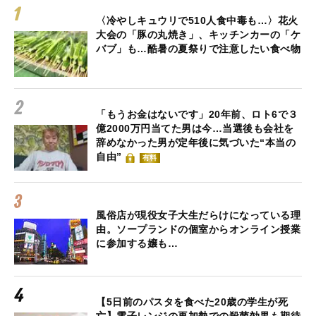
〈冷やしキュウリで510人食中毒も…〉花火
大会の「豚の丸焼き」、キッチンカーの「ケ
バブ」も…酷暑の夏祭りで注意したい食べ物
「もうお金はないです」20年前、ロト6で３
億2000万円当てた男は今…当選後も会社を
辞めなかった男が定年後に気づいた“本当の
自由”
有料
風俗店が現役女子大生だらけになっている理
由。ソープランドの個室からオンライン授業
に参加する嬢も…
【5日前のパスタを食べた20歳の学生が死