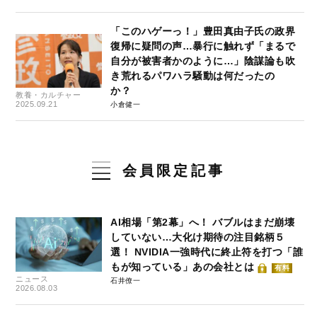
「このハゲーっ！」豊田真由子氏の政界
復帰に疑問の声…暴行に触れず「まるで
自分が被害者かのように…」陰謀論も吹
き荒れるパワハラ騒動は何だったの
か？
教養・カルチャー
2025.09.21
小倉健一
会員限定記事
AI相場「第2幕」へ！ バブルはまだ崩壊
していない…大化け期待の注目銘柄５
選！ NVIDIA一強時代に終止符を打つ「誰
もが知っている」あの会社とは
有料
ニュース
石井僚一
2026.08.03