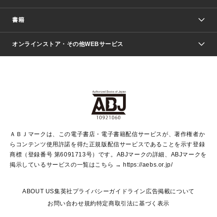
週刊少年ジャンプ
書籍
ファッション・美容
青年マンガ
ジャンプSQ.
Seventeen
週刊ヤングジャンプ
オンラインストア・その他WEBサービス
文芸・文庫・総合
芸能・情報・スポーツ
少女マンガ
Vジャンプ
non-no Web
ヤングジャンプ定期購読デジタル
すばる
Myojo
オンラインストア
りぼん
学芸・ノンフィクション・新書
最強ジャンプ
女性マンガ
@BAILA
ヤンジャン＋
小説すばる
週プレNEWS
マーガレット
集英社OTOコンテンツ
集英社 学芸編集部
少年ジャンプ＋
その他WEBサービス
クッキー
ライトノベル・ノベライズ
MAQUIA ONLINE
となりのヤングジャンプ
集英社 文芸ステーション
週プレ グラジャパ！
別冊マーガレット
SHUEISHA MANGA-ART HERITAGE
集英社 ビジネス書
ゼブラック
ココハナ
SHUEISHA ADNAVI
SPUR.JP
集英社Webマガジン Cobalt
グランドジャンプ
web 集英社文庫
キッズ
web Sportiva
マンガMee
ジャンプキャラクターズストア
集英社新書
ジャンプルーキー！
月刊オフィスユー
ＡＢＪマークは、この電子書店・電子書籍配信サービスが、著作権者か
EDITOR'S LAB
LEE
集英社オレンジ文庫
ウルトラジャンプ
青春と読書
パラスポ＋！
らコンテンツ使用許諾を得た正規版配信サービスであることを示す登録
集英社みらい文庫
リマコミ＋
HAPPY PLUS STORE
集英社新書プラス
ジャンプTOON
商標（登録番号 第6091713号）です。ABJマークの詳細、ABJマークを
Marisol
シフォン文庫
アジア人物史
S-KIDS.LAND
マンガMeets
掲示しているサービスの一覧はこちら →
https://aebs.or.jp/
shueisha vox
よみタイ
S-MANGA
Web éclat
ダッシュエックス文庫
LEEマルシェ
kotoba
集英社ジャンプリミックス
ABOUT US
集英社プライバシーガイドライン
広告掲載について
T JAPAN:The New York Times Style Magazine
JUMP j BOOKS
お問い合わせ
規約
特定商取引法に基づく表示
SHOP Marisol
e!集英社
集英社コミック文庫
集英社女性誌ポータル