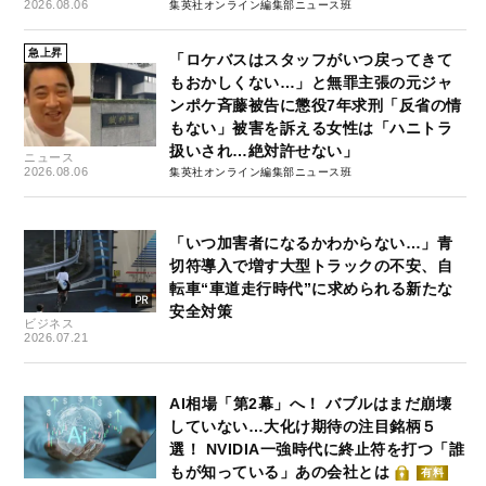
2026.08.06
集英社オンライン編集部ニュース班
急上昇
「ロケバスはスタッフがいつ戻ってきて
もおかしくない…」と無罪主張の元ジャ
ンポケ斉藤被告に懲役7年求刑「反省の情
もない」被害を訴える女性は「ハニトラ
扱いされ…絶対許せない」
ニュース
2026.08.06
集英社オンライン編集部ニュース班
「いつ加害者になるかわからない…」青
切符導入で増す大型トラックの不安、自
転車“車道走行時代”に求められる新たな
安全対策
ビジネス
2026.07.21
AI相場「第2幕」へ！ バブルはまだ崩壊
していない…大化け期待の注目銘柄５
選！ NVIDIA一強時代に終止符を打つ「誰
もが知っている」あの会社とは
有料