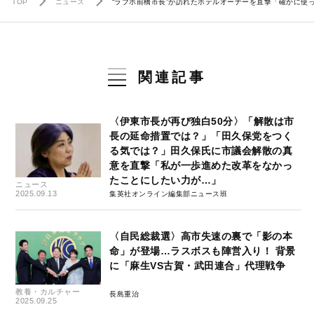
TOP
ニュース
“ラブホ前橋市長”が訪れたホテルオーナーを直撃「確かに使
関連記事
〈伊東市長が再び独白50分〉「解散は市
長の延命措置では？」「田久保党をつく
る気では？」田久保氏に市議会解散の真
意を直撃「私が一歩進めた改革をなかっ
たことにしたい力が…」
ニュース
2025.09.13
集英社オンライン編集部ニュース班
〈自民総裁選〉高市失速の裏で「影の本
命」が登場…ラスボスも陣営入り！ 背景
に「麻生VS古賀・武田連合」代理戦争
教養・カルチャー
長島重治
2025.09.25