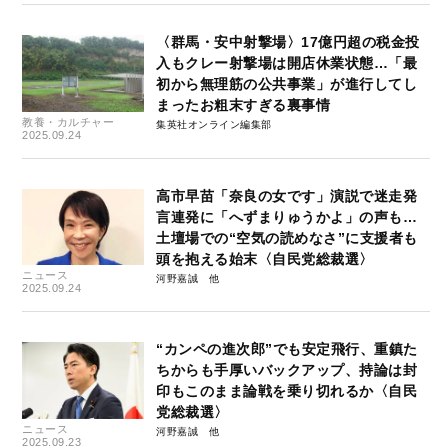
〈群馬・安中射撃場〉17億円超の税金投
入もクレー射撃場は開店休業状態…「最
初から無理筋の公共事業」が進行してし
まったお粗末すぎる裏事情
教養・カルチャー
集英社オンライン編集部
2025.09.24
高市早苗「奈良の女です」演説で迷走発
言連発に「へずまりゅうかよ」の声も…
土壇場での“空気の読めなさ”に支援者も
頭を抱える始末〈自民党総裁選〉
ニュース
河野嘉誠
2025.09.24
“カンペの進次郎”でも安定飛行、重鎮た
ちからも手厚いバックアップ、持論は封
印もこのまま論戦を乗り切れるか〈自民
党総裁選〉
ニュース
河野嘉誠
2025.09.23