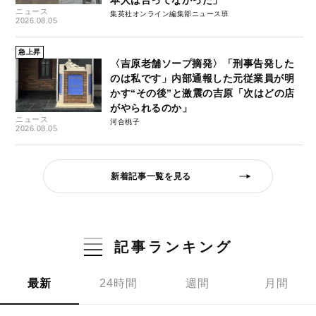
ニュース
集英社オンライン編集部ニュース班
2026.08.05
急上昇
〈吉原老舗ソープ摘発〉「刑事告発した
のは私です」内部通報した元従業員が明
かす“その後”と激震の吉原「次はどの店
がやられるのか」
ニュース
河合桃子
2026.08.05
新着記事一覧を見る
記事ランキング
最新
24時間
週間
月間