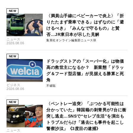
NEW
〈満員山手線にベビーカーで炎上〉「折
りたたまず乗車できる」はずなのに「避
けるべき」「みんなで守るもの」と賛
否…JR東日本が示した見解
ニュース
集英社オンライン編集部ニュース班
2026.08.06
NEW
ドラッグストアの「スーパー化」は物価
高の救世主になるか？ 新業態「ドラッ
グ＆フード型店舗」が見据える勝算と死
角
ビジネス
不破聡
2026.08.06
NEW
〈ベントレー追突〉「ぶつかる可能性は
分かっていた」韓国籍の刺青男が7台に衝
突し逃走…SNSで“セレブ生活”を演出も
トラブルだらけ「過去にも事件を起こし
警察沙汰」《3度目の逮捕》
ニュース