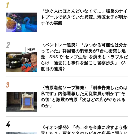
「泳ぐ人はほとんどいなくて…」猛暑のナイ
トプールで起きていた異変…港区女子が明か
すその実態
〈ベントレー追突〉「ぶつかる可能性は分か
NEW
っていた」韓国籍の刺青男が7台に衝突し逃
走…SNSで“セレブ生活”を演出もトラブルだ
らけ「過去にも事件を起こし警察沙汰」《3
度目の逮捕》
〈吉原老舗ソープ摘発〉「刑事告発したのは
私です」内部通報した元従業員が明かす“そ
の後”と激震の吉原「次はどの店がやられる
のか」
《イオン爆発》「売上金を金庫に戻すよう指
示した？」死者２名のハビタの店長に問うと