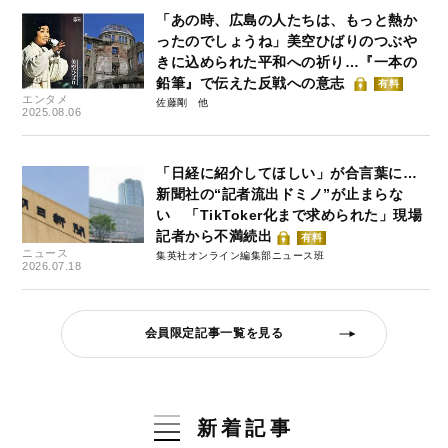
「あの時、広島の人たちは、もっと熱か
ったのでしょうね」美空ひばりのつぶや
きに込められた平和への祈り…『一本の
鉛筆』で伝えた反戦への意志
有料
エンタメ
佐藤剛
2025.08.06
「日経に紹介してほしい」が合言葉に…
新聞社の“記者流出ドミノ”が止まらな
い 「TikToker化まで求められた」現場
記者から不満続出
有料
ニュース
集英社オンライン編集部ニュース班
2026.07.18
会員限定記事一覧を見る
新着記事