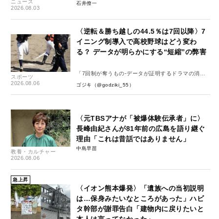
ニュース
石井僚一
2026.08.03
〈逆転＆勝ち越しの44.5％は7回以降〉7
イニング制導入で高校野球はどう変わ
る？ データが明らかにする“短縮”の弊害
「7回制が奪うもの-データが証明するドラマの消
スポーツ
失-」
2026.08.06
ゴジキ（@godziki_55）
〈元TBSアナが「被爆体験伝承者」に〉
長峰由紀さんが81年前の広島を語り継ぐ
理由「これは昔話ではありません」
中島早苗
教養・カルチャー
2026.08.06
急上昇
〈イオン熊本爆発〉「遺族への当初説明
は…保身みたいなところがあった」ハビ
タ幹部が謝罪告白「建物内に戻りたいと
本人は言ってなかった」