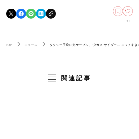
10
TOP
ニュース
タクシー手袋に光ケーブル、“タガメ”サイダー… ニッチす
関連記事
毎日行列ができるサントリー「社長のお
ごり自販機」…2人1組で自動販売機を使
うことで生まれた新たなコミュニケーシ
ョン方法
ビジネス
古田島大介
2023.09.26