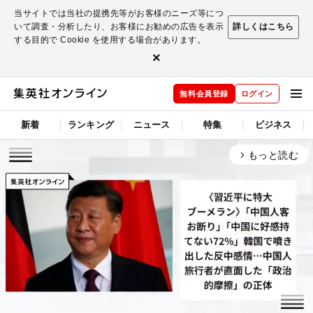
当サイトでは当社の提携先等がお客様のニーズ等につ
いて調査・分析したり、お客様にお勧めの広告を表示
詳しくはこちら
する目的で Cookie を使用する場合があります。
×
無料会員登録
ログイン
新着
ランキング
ニュース
特集
ビジネス
もっと読む
arrow_forward_ios