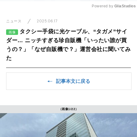
Powered by 
GliaStudios
Mute
2025.06.17
ニュース
タクシー手袋に光ケーブル、“タガメ”サイ
画像
ダー… ニッチすぎる珍自販機「いったい誰が買
うの？」「なぜ自販機で？」運営会社に聞いてみ
た
記事本文に戻る
（画像1/22）