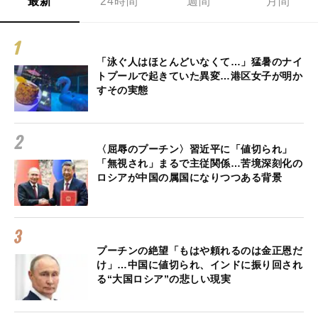
最新
24時間
週間
月間
「泳ぐ人はほとんどいなくて…」猛暑のナイ
トプールで起きていた異変…港区女子が明か
すその実態
〈屈辱のプーチン〉習近平に「値切られ」
「無視され」まるで主従関係…苦境深刻化の
ロシアが中国の属国になりつつある背景
プーチンの絶望「もはや頼れるのは金正恩だ
け」…中国に値切られ、インドに振り回され
る“大国ロシア”の悲しい現実