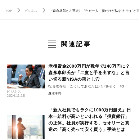
TOP
ビジネス
〈森永卓郎さん死去〉「ただ一人、妻だけが私を“キモイ”と
関連記事
老後資金2000万円が数年で140万円に？
森永卓郎氏が「二度と手を出すな」と言
い切る新NISAの落とし穴
投資依存症 こうしてあなたはババを引く #3
ビジネス
森永卓郎
2024.11.18
「新入社員でもラクに1000万円超え」日
本一給料が高いといわれる「投資銀行」
の正体。社員が実行する、セオリーと真
逆の「高く売って安く買う」手法とは