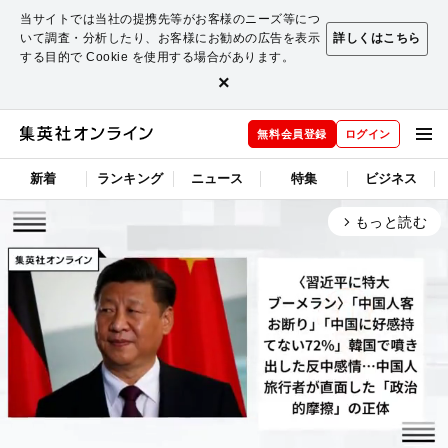
当サイトでは当社の提携先等がお客様のニーズ等につ
いて調査・分析したり、お客様にお勧めの広告を表示
詳しくはこちら
する目的で Cookie を使用する場合があります。
×
無料会員登録
ログイン
新着
ランキング
ニュース
特集
ビジネス
もっと読む
arrow_forward_ios