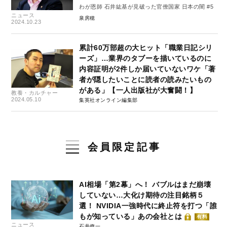
わが恩師 石井紘基が見破った官僚国家 日本の闇 #5
ニュース
泉房穂
2024.10.23
累計60万部超の大ヒット「職業日記シリ
ーズ」…業界のタブーを描いているのに
内容証明が2件しか届いていないワケ「著
者が隠したいことに読者の読みたいもの
がある」【一人出版社が大奮闘！】
教養・カルチャー
2024.05.10
集英社オンライン編集部
会員限定記事
AI相場「第2幕」へ！ バブルはまだ崩壊
していない…大化け期待の注目銘柄５
選！ NVIDIA一強時代に終止符を打つ「誰
もが知っている」あの会社とは
有料
ニュース
石井僚一