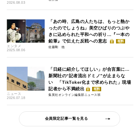
2026.08.03
「あの時、広島の人たちは、もっと熱か
ったのでしょうね」美空ひばりのつぶや
きに込められた平和への祈り…『一本の
鉛筆』で伝えた反戦への意志
有料
エンタメ
佐藤剛
2025.08.06
「日経に紹介してほしい」が合言葉に…
新聞社の“記者流出ドミノ”が止まらな
い 「TikToker化まで求められた」現場
記者から不満続出
有料
ニュース
集英社オンライン編集部ニュース班
2026.07.18
会員限定記事一覧を見る