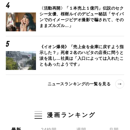
〈活動再開〉「１本売上１億円」伝説のセク
シー女優、桜樹ルイのデビュー秘話「サイパ
ンでのイメージビデオ撮影で騙されて、その
ままズルズル…」
《イオン爆発》「売上金を金庫に戻すよう指
示した？」死者２名のハビタの店長に問うと
涙を流し…社員は「入口によっては入れたこ
ともあったようです」
ニュースランキングの一覧を見る
漫画ランキング
最新
24時間
週間
月間