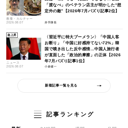
「渡なべ」のベテラン店主が明かした“想
定外の敵”【2026年7月バズり記事2位】
教養・カルチャー
2026.08.07
井手隊長
急上昇
〈習近平に特大ブーメラン〉「中国人客
お断り」「中国に好感持てない72%」韓
国で噴き出した反中感情…中国人旅行者
が直面した「政治的摩擦」の正体【2026
年7月バズり記事1位】
ニュース
2026.08.07
小倉健一
新着記事一覧を見る
記事ランキング