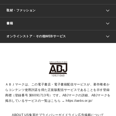
取材・ファッション
少年マンガ
週刊少年ジャンプ
書籍
ファッション・美容
青年マンガ
ジャンプSQ.
Seventeen
週刊ヤングジャンプ
オンラインストア・その他WEBサービス
文芸・文庫・総合
芸能・情報・スポーツ
少女マンガ
Vジャンプ
non-no Web
ヤングジャンプ定期購読デジタル
すばる
Myojo
オンラインストア
りぼん
学芸・ノンフィクション・新書
最強ジャンプ
女性マンガ
@BAILA
ヤンジャン＋
小説すばる
週プレNEWS
マーガレット
集英社OTOコンテンツ
集英社 学芸編集部
少年ジャンプ＋
その他WEBサービス
クッキー
ライトノベル・ノベライズ
MAQUIA ONLINE
となりのヤングジャンプ
集英社 文芸ステーション
週プレ グラジャパ！
別冊マーガレット
SHUEISHA MANGA-ART HERITAGE
集英社 ビジネス書
ゼブラック
ココハナ
SHUEISHA ADNAVI
SPUR.JP
集英社Webマガジン Cobalt
グランドジャンプ
web 集英社文庫
キッズ
web Sportiva
マンガMee
ジャンプキャラクターズストア
集英社新書
ジャンプルーキー！
月刊オフィスユー
ＡＢＪマークは、この電子書店・電子書籍配信サービスが、著作権者か
EDITOR'S LAB
LEE
集英社オレンジ文庫
ウルトラジャンプ
青春と読書
パラスポ＋！
らコンテンツ使用許諾を得た正規版配信サービスであることを示す登録
集英社みらい文庫
リマコミ＋
HAPPY PLUS STORE
集英社新書プラス
ジャンプTOON
商標（登録番号 第6091713号）です。ABJマークの詳細、ABJマークを
Marisol
シフォン文庫
アジア人物史
S-KIDS.LAND
マンガMeets
掲示しているサービスの一覧はこちら →
https://aebs.or.jp/
shueisha vox
よみタイ
S-MANGA
Web éclat
ダッシュエックス文庫
LEEマルシェ
kotoba
集英社ジャンプリミックス
ABOUT US
集英社プライバシーガイドライン
広告掲載について
T JAPAN:The New York Times Style Magazine