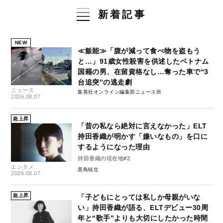
新着記事
NEW
≪飯能≫「腹が減って食べ物を盗もう
と…」91歳女性殺害を供述したベトナム
国籍の男、在留資格なし…奪った車で“3
台追突”の逃走劇
ニュース
集英社オンライン編集部ニュース班
2026.08.07
急上昇
「昔の私なら絶対に言えなかった」ELT
持田香織が明かす「嫌いなもの」を口に
するようになった理由
持田香織の現在地#2
エンタメ
黒島暁生
2026.08.07
急上昇
「子どもにとっては私しか母親がいな
い」持田香織が語る、ELTデビュー30周
年と“歌手”よりも大切にしたかった時間