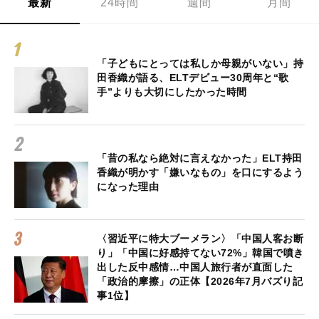
最新
24時間
週間
月間
「子どもにとっては私しか母親がいない」持
田香織が語る、ELTデビュー30周年と“歌
手”よりも大切にしたかった時間
「昔の私なら絶対に言えなかった」ELT持田
香織が明かす「嫌いなもの」を口にするよう
になった理由
〈習近平に特大ブーメラン〉「中国人客お断
り」「中国に好感持てない72%」韓国で噴き
出した反中感情…中国人旅行者が直面した
「政治的摩擦」の正体【2026年7月バズり記
事1位】