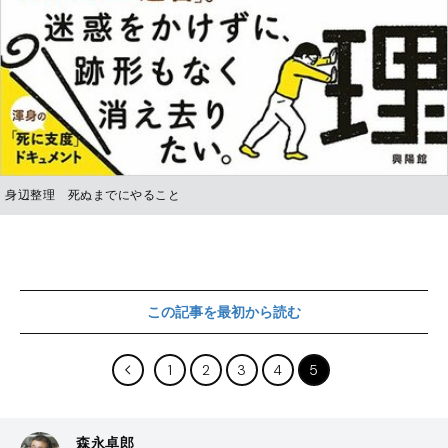
身辺整理 死ぬまでにやること
この記事を最初から読む
1
2
3
4
5
森永卓郎