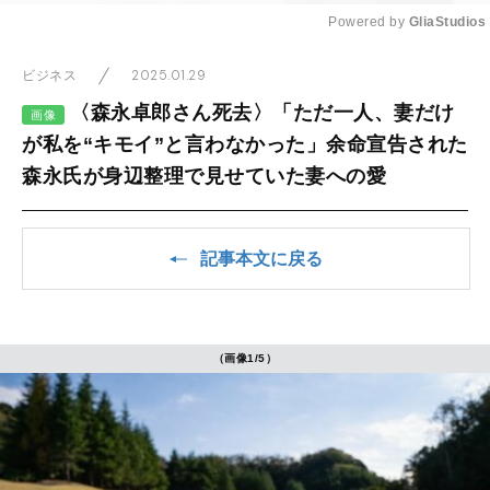
Powered by 
GliaStudios
Mute
2025.01.29
ビジネス
〈森永卓郎さん死去〉「ただ一人、妻だけ
画像
が私を“キモイ”と言わなかった」余命宣告された
森永氏が身辺整理で見せていた妻への愛
記事本文に戻る
（画像1/5）