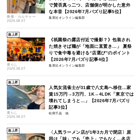
で賛否真っ二つ、店舗側が明かした意外
な本音【2026年7月バズり記事5位】
教養・カルチャー
集英社オンライン編集部
2026.08.07
急上昇
《祇園祭の露店付近で撮影？》包装され
た焼きそば麺が「地面に直置き…」 夏祭
りで食中毒を避ける“店選び”のポイント
【2026年7月バズり記事4位】
暮らし
集英社オンライン編集部
2026.08.07
急上昇
人気女流雀士が31歳で八丈島へ移住…家
賃15万円→3万円、1K→4LDK「東京では
壊れてしまうと…」【2026年7月バズり
記事3位】
暮らし
松岡千晶
2026.08.07
急上昇
〈人気ラーメン店が1年3カ月で閉店〉原
因は「味」でも「売上」でもなく…名店