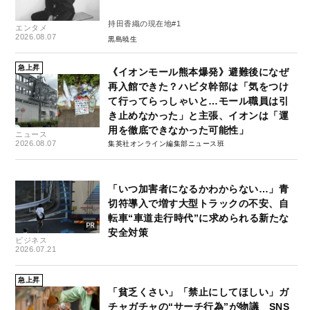
持田香織の現在地#1
エンタメ
2026.08.07
黒島暁生
急上昇
《イオンモール熊本爆発》避難後になぜ
再入館できた？ハビタ幹部は「気をつけ
て行ってらっしゃいと…モール職員は引
き止めなかった」と主張、イオンは「運
用を徹底できなかった可能性」
ニュース
2026.08.07
集英社オンライン編集部ニュース班
「いつ加害者になるかわからない…」青
切符導入で増す大型トラックの不安、自
転車“車道走行時代”に求められる新たな
安全対策
ビジネス
2026.07.21
急上昇
「貧乏くさい」「禁止にしてほしい」ガ
チャガチャの“サーチ行為”が物議 SNS