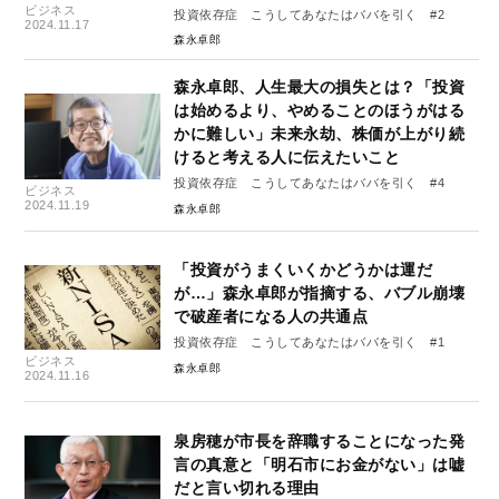
ビジネス
投資依存症 こうしてあなたはババを引く #2
2024.11.17
森永卓郎
森永卓郎、人生最大の損失とは？「投資
は始めるより、やめることのほうがはる
かに難しい」未来永劫、株価が上がり続
けると考える人に伝えたいこと
投資依存症 こうしてあなたはババを引く #4
ビジネス
2024.11.19
森永卓郎
「投資がうまくいくかどうかは運だ
が…」森永卓郎が指摘する、バブル崩壊
で破産者になる人の共通点
投資依存症 こうしてあなたはババを引く #1
ビジネス
森永卓郎
2024.11.16
泉房穂が市長を辞職することになった発
言の真意と「明石市にお金がない」は嘘
だと言い切れる理由