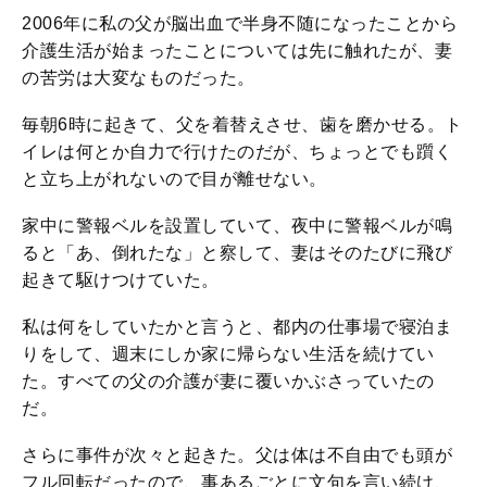
2006年に私の父が脳出血で半身不随になったことから
介護生活が始まったことについては先に触れたが、妻
の苦労は大変なものだった。
毎朝6時に起きて、父を着替えさせ、歯を磨かせる。ト
イレは何とか自力で行けたのだが、ちょっとでも躓く
と立ち上がれないので目が離せない。
家中に警報ベルを設置していて、夜中に警報ベルが鳴
ると「あ、倒れたな」と察して、妻はそのたびに飛び
起きて駆けつけていた。
私は何をしていたかと言うと、都内の仕事場で寝泊ま
りをして、週末にしか家に帰らない生活を続けてい
た。すべての父の介護が妻に覆いかぶさっていたの
だ。
さらに事件が次々と起きた。父は体は不自由でも頭が
フル回転だったので、事あるごとに文句を言い続け、