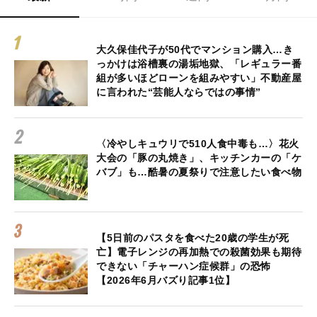
大久保佳代子が50代でマンション購入…き
っかけは浴槽裏の湯垢地獄、「レギュラー番
組が多いほどローンを組みやすい」不動産屋
に言われた“芸能人ならではの事情”
〈冷やしキュウリで510人食中毒も…〉花火
大会の「豚の丸焼き」、キッチンカーの「ケ
バブ」も…酷暑の夏祭りで注意したい食べ物
【5日前のパスタを食べた20歳の学生が死
亡】電子レンジの再加熱での殺菌効果も期待
できない「チャーハン症候群」の恐怖
【2026年6月バズり記事1位】