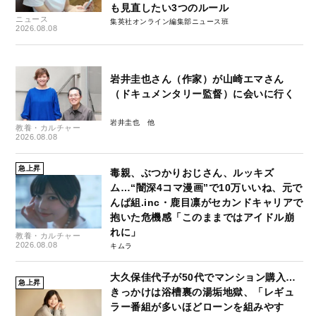
も見直したい3つのルール
ニュース
集英社オンライン編集部ニュース班
2026.08.08
岩井圭也さん（作家）が山崎エマさん
（ドキュメンタリー監督）に会いに行く
岩井圭也
教養・カルチャー
2026.08.08
急上昇
毒親、ぶつかりおじさん、ルッキズ
ム…“闇深4コマ漫画”で10万いいね、元で
んぱ組.inc・鹿目凛がセカンドキャリアで
抱いた危機感「このままではアイドル崩
れに」
教養・カルチャー
2026.08.08
キムラ
大久保佳代子が50代でマンション購入…
急上昇
きっかけは浴槽裏の湯垢地獄、「レギュ
ラー番組が多いほどローンを組みやす