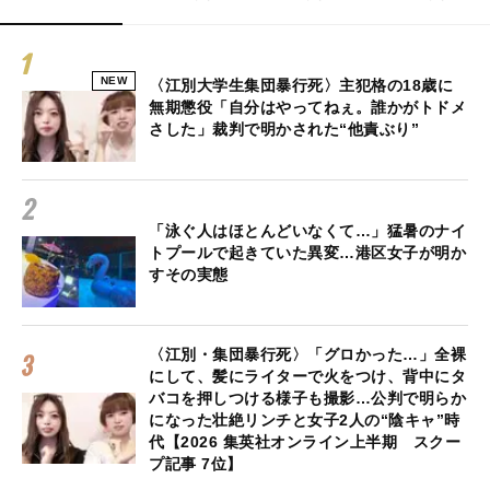
NEW
〈江別大学生集団暴行死〉主犯格の18歳に
無期懲役「自分はやってねぇ。誰かがトドメ
さした」裁判で明かされた“他責ぶり”
「泳ぐ人はほとんどいなくて…」猛暑のナイ
トプールで起きていた異変…港区女子が明か
すその実態
〈江別・集団暴行死〉「グロかった…」全裸
にして、髪にライターで火をつけ、背中にタ
バコを押しつける様子も撮影…公判で明らか
になった壮絶リンチと女子2人の“陰キャ”時
代【2026 集英社オンライン上半期 スクー
プ記事 7位】