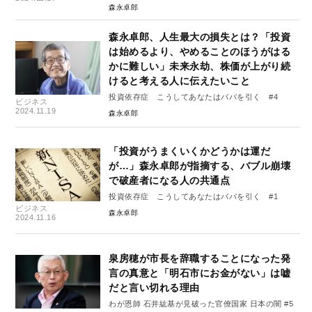
森永卓郎
森永卓郎、人生最大の損失とは？「投資
は始めるより、やめることのほうがはる
かに難しい」未来永劫、株価が上がり続
けると考える人に伝えたいこと
投資依存症 こうしてあなたはババを引く #4
ビジネス
2024.11.19
森永卓郎
「投資がうまくいくかどうかは運だ
が…」森永卓郎が指摘する、バブル崩壊
で破産者になる人の共通点
投資依存症 こうしてあなたはババを引く #1
ビジネス
森永卓郎
2024.11.16
泉房穂が市長を辞職することになった発
言の真意と「明石市にお金がない」は嘘
だと言い切れる理由
わが恩師 石井紘基が見破った官僚国家 日本の闇 #5