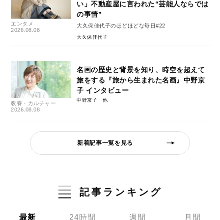
い」不動産屋に言われた“芸能人ならでは
の事情”
エンタメ
大久保佳代子のほどほどな毎日#22
2026.08.08
大久保佳代子
名画の歴史と背景を知り、時空を超えて
旅をする『旅から生まれた名画』中野京
子 インタビュー
中野京子
教養・カルチャー
2026.08.08
新着記事一覧を見る
記事ランキング
最新
24時間
週間
月間