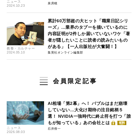
ニュース
泉房穂
2024.10.23
累計60万部超の大ヒット「職業日記シリ
ーズ」…業界のタブーを描いているのに
内容証明が2件しか届いていないワケ「著
者が隠したいことに読者の読みたいもの
がある」【一人出版社が大奮闘！】
教養・カルチャー
2024.05.10
集英社オンライン編集部
会員限定記事
AI相場「第2幕」へ！ バブルはまだ崩壊
していない…大化け期待の注目銘柄５
選！ NVIDIA一強時代に終止符を打つ「誰
もが知っている」あの会社とは
有料
ニュース
石井僚一
2026.08.03