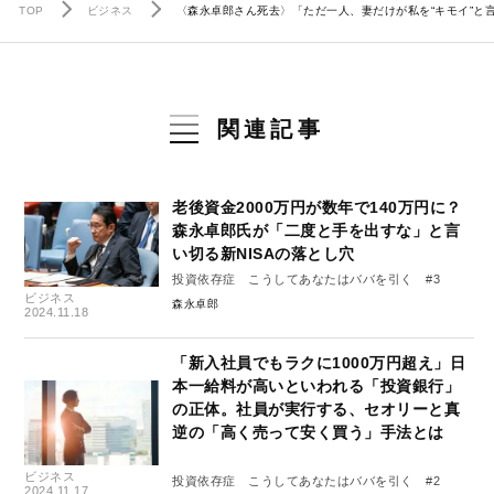
TOP
ビジネス
〈森永卓郎さん死去〉「ただ一人、妻だけが私を“キモイ”と
関連記事
老後資金2000万円が数年で140万円に？
森永卓郎氏が「二度と手を出すな」と言
い切る新NISAの落とし穴
投資依存症 こうしてあなたはババを引く #3
ビジネス
森永卓郎
2024.11.18
「新入社員でもラクに1000万円超え」日
本一給料が高いといわれる「投資銀行」
の正体。社員が実行する、セオリーと真
逆の「高く売って安く買う」手法とは
ビジネス
投資依存症 こうしてあなたはババを引く #2
2024.11.17