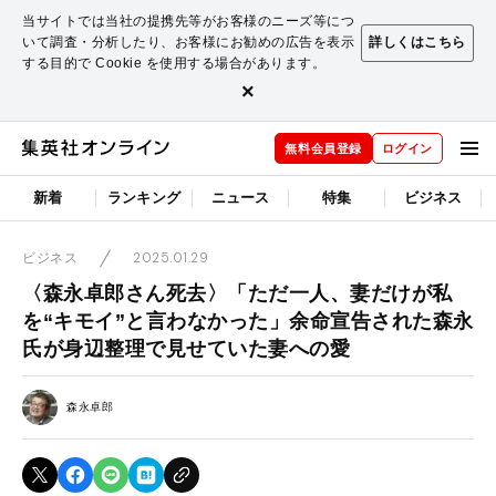
当サイトでは当社の提携先等がお客様のニーズ等につ
いて調査・分析したり、お客様にお勧めの広告を表示
詳しくはこちら
する目的で Cookie を使用する場合があります。
×
無料会員登録
ログイン
新着
ランキング
ニュース
特集
ビジネス
2025.01.29
ビジネス
〈森永卓郎さん死去〉「ただ一人、妻だけが私
を“キモイ”と言わなかった」余命宣告された森永
氏が身辺整理で見せていた妻への愛
森永卓郎