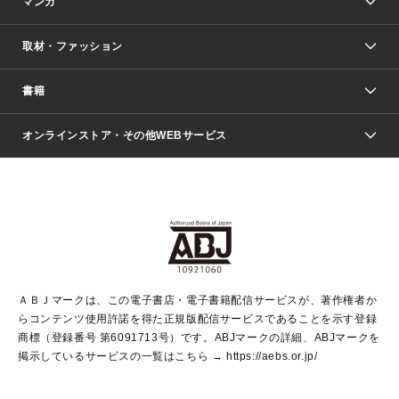
マンガ
取材・ファッション
少年マンガ
週刊少年ジャンプ
書籍
ファッション・美容
青年マンガ
ジャンプSQ.
Seventeen
週刊ヤングジャンプ
オンラインストア・その他WEBサービス
文芸・文庫・総合
芸能・情報・スポーツ
少女マンガ
Vジャンプ
non-no Web
ヤングジャンプ定期購読デジタル
すばる
Myojo
オンラインストア
りぼん
学芸・ノンフィクション・新書
最強ジャンプ
女性マンガ
@BAILA
ヤンジャン＋
小説すばる
週プレNEWS
マーガレット
集英社OTOコンテンツ
集英社 学芸編集部
少年ジャンプ＋
その他WEBサービス
クッキー
ライトノベル・ノベライズ
MAQUIA ONLINE
となりのヤングジャンプ
集英社 文芸ステーション
週プレ グラジャパ！
別冊マーガレット
SHUEISHA MANGA-ART HERITAGE
集英社 ビジネス書
ゼブラック
ココハナ
SHUEISHA ADNAVI
SPUR.JP
集英社Webマガジン Cobalt
グランドジャンプ
web 集英社文庫
キッズ
web Sportiva
マンガMee
ジャンプキャラクターズストア
集英社新書
ジャンプルーキー！
月刊オフィスユー
ＡＢＪマークは、この電子書店・電子書籍配信サービスが、著作権者か
EDITOR'S LAB
LEE
集英社オレンジ文庫
ウルトラジャンプ
青春と読書
パラスポ＋！
らコンテンツ使用許諾を得た正規版配信サービスであることを示す登録
集英社みらい文庫
リマコミ＋
HAPPY PLUS STORE
集英社新書プラス
ジャンプTOON
商標（登録番号 第6091713号）です。ABJマークの詳細、ABJマークを
Marisol
シフォン文庫
アジア人物史
S-KIDS.LAND
マンガMeets
掲示しているサービスの一覧はこちら →
https://aebs.or.jp/
shueisha vox
よみタイ
S-MANGA
Web éclat
ダッシュエックス文庫
LEEマルシェ
kotoba