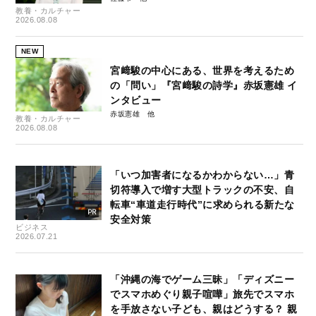
教養・カルチャー
2026.08.08
NEW
宮﨑駿の中心にある、世界を考えるため
の「問い」『宮﨑駿の詩学』赤坂憲雄 イ
ンタビュー
赤坂憲雄
教養・カルチャー
2026.08.08
「いつ加害者になるかわからない…」青
切符導入で増す大型トラックの不安、自
転車“車道走行時代”に求められる新たな
安全対策
ビジネス
2026.07.21
「沖縄の海でゲーム三昧」「ディズニー
でスマホめぐり親子喧嘩」旅先でスマホ
を手放さない子ども、親はどうする？ 親