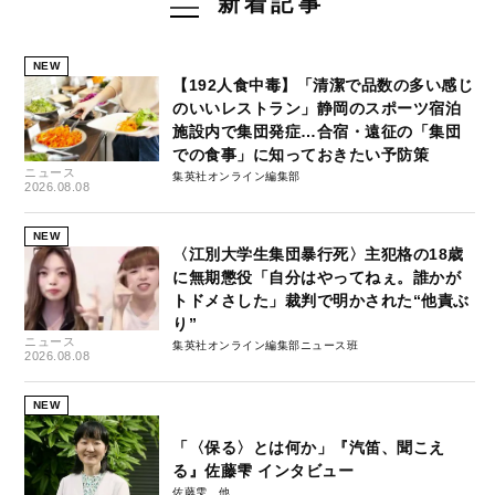
新着記事
NEW
【192人食中毒】「清潔で品数の多い感じ
のいいレストラン」静岡のスポーツ宿泊
施設内で集団発症…合宿・遠征の「集団
での食事」に知っておきたい予防策
ニュース
集英社オンライン編集部
2026.08.08
NEW
〈江別大学生集団暴行死〉主犯格の18歳
に無期懲役「自分はやってねぇ。誰かが
トドメさした」裁判で明かされた“他責ぶ
り”
ニュース
集英社オンライン編集部ニュース班
2026.08.08
NEW
「〈保る〉とは何か」『汽笛、聞こえ
る』佐藤雫 インタビュー
佐藤雫