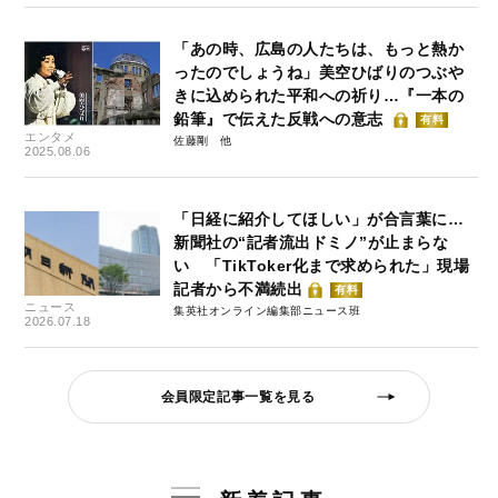
「あの時、広島の人たちは、もっと熱か
ったのでしょうね」美空ひばりのつぶや
きに込められた平和への祈り…『一本の
鉛筆』で伝えた反戦への意志
有料
エンタメ
佐藤剛
2025.08.06
「日経に紹介してほしい」が合言葉に…
新聞社の“記者流出ドミノ”が止まらな
い 「TikToker化まで求められた」現場
記者から不満続出
有料
ニュース
集英社オンライン編集部ニュース班
2026.07.18
会員限定記事一覧を見る