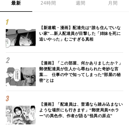
最新
24時間
週間
月間
【新連載・漫画】配達先は“誰も住んでいな
い家”…新人配達員が目撃した「姉妹を死に
追いやった」むごすぎる真相
【漫画】「この部屋、何かありましたか？」
郵便配達員が住人から尋ねられた奇妙な言
葉… 仕事の中で知ってしまった“部屋の秘
密”とは
【漫画】「配達員は、普通なら踏み込まない
ような場所にも行きます」“郵便局員×ホラ
ー”の異色作、作者が語る“怪異の原点”