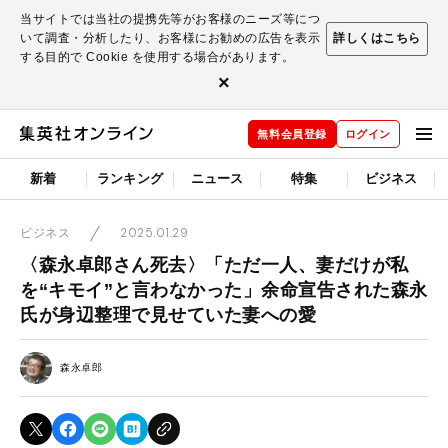
当サイトでは当社の提携先等がお客様のニーズ等につ
いて調査・分析したり、お客様にお勧めの広告を表示
詳しくはこちら
する目的で Cookie を使用する場合があります。
×
無料会員登録
ログイン
新着
ランキング
ニュース
特集
ビジネス
2025.01.29
ビジネス
〈森永卓郎さん死去〉「ただ一人、妻だけが私
を“キモイ”と言わなかった」余命宣告された森永
氏が身辺整理で見せていた妻への愛
森永卓郎