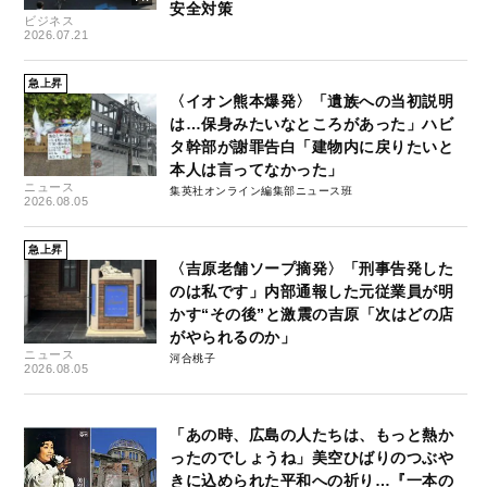
安全対策
ビジネス
2026.07.21
急上昇
〈イオン熊本爆発〉「遺族への当初説明
は…保身みたいなところがあった」ハビ
タ幹部が謝罪告白「建物内に戻りたいと
本人は言ってなかった」
ニュース
集英社オンライン編集部ニュース班
2026.08.05
急上昇
〈吉原老舗ソープ摘発〉「刑事告発した
のは私です」内部通報した元従業員が明
かす“その後”と激震の吉原「次はどの店
がやられるのか」
ニュース
河合桃子
2026.08.05
「あの時、広島の人たちは、もっと熱か
ったのでしょうね」美空ひばりのつぶや
きに込められた平和への祈り…『一本の