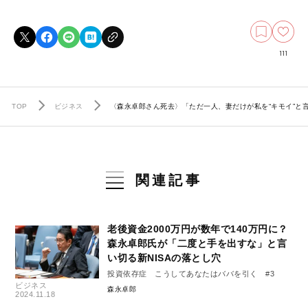
111
TOP
ビジネス
〈森永卓郎さん死去〉「ただ一人、妻だけが私を“キモイ”と
関連記事
老後資金2000万円が数年で140万円に？
森永卓郎氏が「二度と手を出すな」と言
い切る新NISAの落とし穴
投資依存症 こうしてあなたはババを引く #3
ビジネス
森永卓郎
2024.11.18