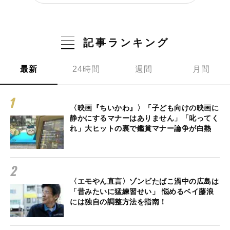
記事ランキング
最新
24時間
週間
月間
〈映画『ちいかわ』〉「子ども向けの映画に
静かにするマナーはありません」「叱ってく
れ」大ヒットの裏で鑑賞マナー論争が白熱
〈エモやん直言〉ゾンビたばこ渦中の広島は
「昔みたいに猛練習せい」 悩めるベイ藤浪
には独自の調整方法を指南！