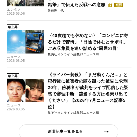
鉛筆』で伝えた反戦への意志
有料
エンタメ
佐藤剛
2025.08.06
急上昇
〈40度超でも休めない〉「コンビニに寄
るだけで苦情」「日陰で休むとサボり」
ごみ収集員を追い詰める“周囲の目”
集英社オンライン編集部ニュース班
ニュース
2026.08.05
《ライバー刺殺》「まだ動くんだ…」と
急上昇
犯行後に被害者の頭を蹴った被告に求刑
20年、傍聴者が裁判をライブ配信した疑
惑で審理中断「該当する方は名乗り出て
ください」【2026年7月ニュース記事5
ニュース
位】
2026.08.05
集英社オンライン編集部ニュース班
新着記事一覧を見る