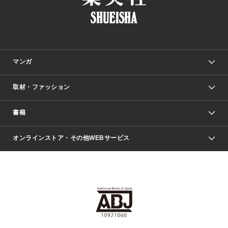
マンガ
取材・ファッション
少年マンガ
週刊少年ジャンプ
書籍
ファッション・美容
青年マンガ
ジャンプSQ.
Seventeen
週刊ヤングジャンプ
オンラインストア・その他WEBサービス
文芸・文庫・総合
芸能・情報・スポーツ
少女マンガ
Vジャンプ
non-no Web
ヤングジャンプ定期購読デジタル
すばる
Myojo
オンラインストア
りぼん
学芸・ノンフィクション・新書
最強ジャンプ
女性マンガ
@BAILA
ヤンジャン＋
小説すばる
週プレNEWS
マーガレット
集英社OTOコンテンツ
集英社 学芸編集部
少年ジャンプ＋
その他WEBサービス
クッキー
ライトノベル・ノベライズ
MAQUIA ONLINE
となりのヤングジャンプ
集英社 文芸ステーション
週プレ グラジャパ！
別冊マーガレット
SHUEISHA MANGA-ART HERITAGE
集英社 ビジネス書
ゼブラック
ココハナ
SHUEISHA ADNAVI
SPUR.JP
集英社Webマガジン Cobalt
グランドジャンプ
web 集英社文庫
キッズ
web Sportiva
マンガMee
ジャンプキャラクターズストア