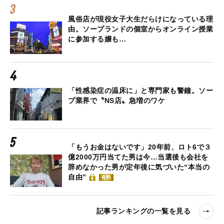
風俗店が現役女子大生だらけになっている理
由。ソープランドの個室からオンライン授業
に参加する嬢も…
「性感染症の温床に」と専門家も警鐘。ソー
プ業界で〝NS店〟急増のワケ
「もうお金はないです」20年前、ロト6で３
億2000万円当てた男は今…当選後も会社を
辞めなかった男が定年後に気づいた“本当の
自由”
有料
記事ランキングの一覧を見る