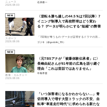
ニュース
石井僚一
2026.08.03
NEW
〈逆転＆勝ち越しの44.5％は7回以降〉7
イニング制導入で高校野球はどう変わ
る？ データが明らかにする“短縮”の弊害
「7回制が奪うもの-データが証明するドラマの消
スポーツ
失-」
2026.08.06
ゴジキ（@godziki_55）
NEW
〈元TBSアナが「被爆体験伝承者」に〉
長峰由紀さんが81年前の広島を語り継ぐ
理由「これは昔話ではありません」
中島早苗
教養・カルチャー
2026.08.06
「いつ加害者になるかわからない…」青
切符導入で増す大型トラックの不安、自
転車“車道走行時代”に求められる新たな