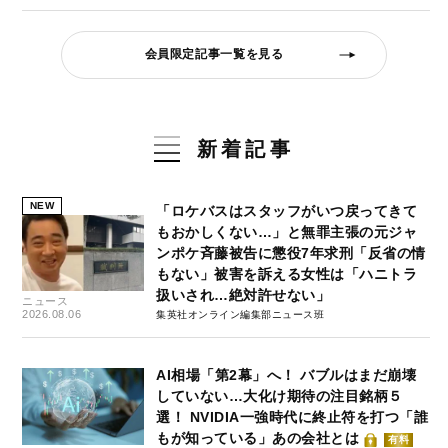
会員限定記事一覧を見る
新着記事
NEW
「ロケバスはスタッフがいつ戻ってきて
もおかしくない…」と無罪主張の元ジャ
ンポケ斉藤被告に懲役7年求刑「反省の情
もない」被害を訴える女性は「ハニトラ
扱いされ…絶対許せない」
ニュース
2026.08.06
集英社オンライン編集部ニュース班
AI相場「第2幕」へ！ バブルはまだ崩壊
していない…大化け期待の注目銘柄５
選！ NVIDIA一強時代に終止符を打つ「誰
もが知っている」あの会社とは
有料