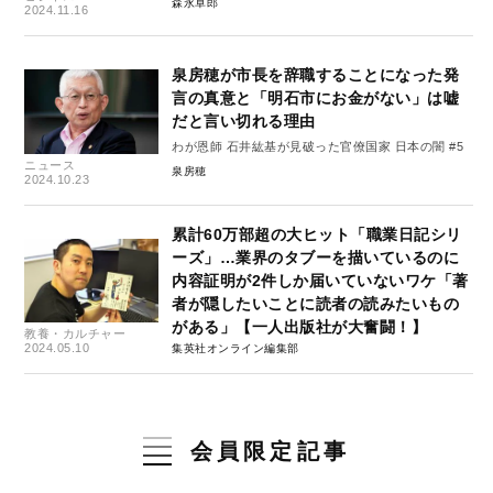
森永卓郎
2024.11.16
泉房穂が市長を辞職することになった発
言の真意と「明石市にお金がない」は嘘
だと言い切れる理由
わが恩師 石井紘基が見破った官僚国家 日本の闇 #5
ニュース
泉房穂
2024.10.23
累計60万部超の大ヒット「職業日記シリ
ーズ」…業界のタブーを描いているのに
内容証明が2件しか届いていないワケ「著
者が隠したいことに読者の読みたいもの
がある」【一人出版社が大奮闘！】
教養・カルチャー
2024.05.10
集英社オンライン編集部
会員限定記事