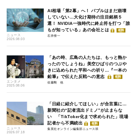
AI相場「第2幕」へ！ バブルはまだ崩壊
していない…大化け期待の注目銘柄５
選！ NVIDIA一強時代に終止符を打つ「誰
もが知っている」あの会社とは
有料
ニュース
石井僚一
2026.08.03
「あの時、広島の人たちは、もっと熱か
ったのでしょうね」美空ひばりのつぶや
きに込められた平和への祈り…『一本の
鉛筆』で伝えた反戦への意志
有料
エンタメ
佐藤剛
2025.08.06
「日経に紹介してほしい」が合言葉に…
新聞社の“記者流出ドミノ”が止まらな
い 「TikToker化まで求められた」現場
記者から不満続出
有料
ニュース
集英社オンライン編集部ニュース班
2026.07.18