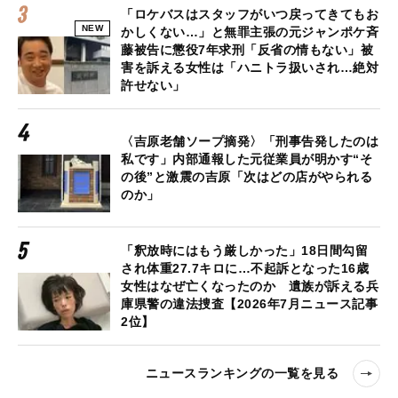
「ロケバスはスタッフがいつ戻ってきてもお
NEW
かしくない…」と無罪主張の元ジャンポケ斉
藤被告に懲役7年求刑「反省の情もない」被
害を訴える女性は「ハニトラ扱いされ…絶対
許せない」
〈吉原老舗ソープ摘発〉「刑事告発したのは
私です」内部通報した元従業員が明かす“そ
の後”と激震の吉原「次はどの店がやられる
のか」
「釈放時にはもう厳しかった」18日間勾留
され体重27.7キロに…不起訴となった16歳
女性はなぜ亡くなったのか 遺族が訴える兵
庫県警の違法捜査【2026年7月ニュース記事
2位】
ニュースランキングの一覧を見る