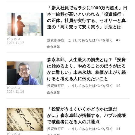
「新入社員でもラクに1000万円超え」日
本一給料が高いといわれる「投資銀行」
の正体。社員が実行する、セオリーと真
逆の「高く売って安く買う」手法とは
ビジネス
投資依存症 こうしてあなたはババを引く #2
2024.11.17
森永卓郎
森永卓郎、人生最大の損失とは？「投資
は始めるより、やめることのほうがはる
かに難しい」未来永劫、株価が上がり続
けると考える人に伝えたいこと
投資依存症 こうしてあなたはババを引く #4
ビジネス
2024.11.19
森永卓郎
「投資がうまくいくかどうかは運だ
が…」森永卓郎が指摘する、バブル崩壊
で破産者になる人の共通点
投資依存症 こうしてあなたはババを引く #1
ビジネス