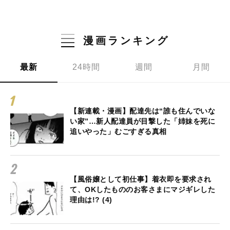
漫画ランキング
最新
24時間
週間
月間
【新連載・漫画】配達先は“誰も住んでいな
い家”…新人配達員が目撃した「姉妹を死に
追いやった」むごすぎる真相
【風俗嬢として初仕事】着衣即を要求され
て、OKしたもののお客さまにマジギレした
理由は!? (4)