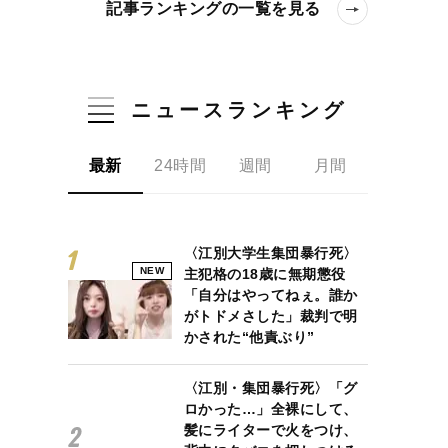
記事ランキングの一覧を見る
ニュースランキング
最新
24時間
週間
月間
〈江別大学生集団暴行死〉
NEW
主犯格の18歳に無期懲役
「自分はやってねぇ。誰か
がトドメさした」裁判で明
かされた“他責ぶり”
〈江別・集団暴行死〉「グ
ロかった…」全裸にして、
髪にライターで火をつけ、