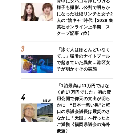
背中にタバコを押しつける
様子も撮影…公判で明らか
になった壮絶リンチと女子2
人の“陰キャ”時代【2026 集
英社オンライン上半期 ス
クープ記事 7位】
「泳ぐ人はほとんどいなく
て…」猛暑のナイトプール
で起きていた異変…港区女
子が明かすその実態
「1泊最高は11万円ではな
く約17万円でした」初の費
用公開で仰天の支出が明ら
NEW
かに “日本一悪い男”と軽
口の県議会議長は震災のさ
なかに「天国」へ行ったと
ご満悦《福岡県議会の海外
豪遊〉