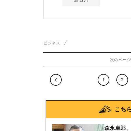
amazon
ビジネス
次のペー
1
2
こち
森永卓郎