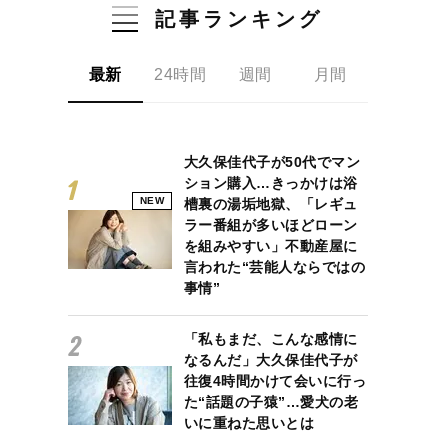
記事ランキング
最新
24時間
週間
月間
大久保佳代子が50代でマン
ション購入…きっかけは浴
NEW
槽裏の湯垢地獄、「レギュ
ラー番組が多いほどローン
を組みやすい」不動産屋に
言われた“芸能人ならではの
事情”
「私もまだ、こんな感情に
なるんだ」大久保佳代子が
往復4時間かけて会いに行っ
た“話題の子猿”…愛犬の老
いに重ねた思いとは