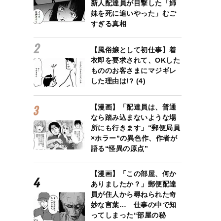
新人配達員が目撃した「姉
妹を死に追いやった」むご
すぎる真相
【風俗嬢として初仕事】着
衣即を要求されて、OKした
もののお客さまにマジギレ
した理由は!? (4)
【漫画】「配達員は、普通
なら踏み込まないような場
所にも行きます」“郵便局員
×ホラー”の異色作、作者が
語る“怪異の原点”
【漫画】「この部屋、何か
ありましたか？」郵便配達
員が住人から尋ねられた奇
妙な言葉… 仕事の中で知
ってしまった“部屋の秘