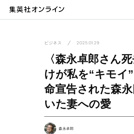
教
2025.01.29
ビジネス
〈森永卓郎さん死
けが私を“キモイ
命宣告された森永
いた妻への愛
森永卓郎