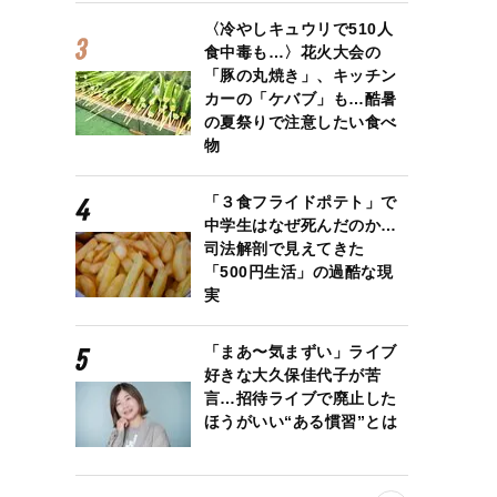
〈冷やしキュウリで510人
食中毒も…〉花火大会の
「豚の丸焼き」、キッチン
カーの「ケバブ」も…酷暑
の夏祭りで注意したい食べ
物
「３食フライドポテト」で
中学生はなぜ死んだのか…
司法解剖で見えてきた
「500円生活」の過酷な現
実
「まあ〜気まずい」ライブ
好きな大久保佳代子が苦
言…招待ライブで廃止した
ほうがいい“ある慣習”とは