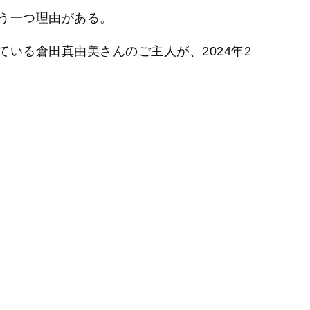
t
う一つ理由がある。
e
いる倉田真由美さんのご主人が、2024年2