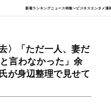
特集一覧を見る
漫画一覧を見る
新着
ランキング
ニュース
特集
ビジネス
エンタメ
漫
養・カルチャー
暮らし
スポーツ
ヘルスケア
美容
グルメ
去〉「ただ一人、妻だ
”と言わなかった」余
氏が身辺整理で見せて