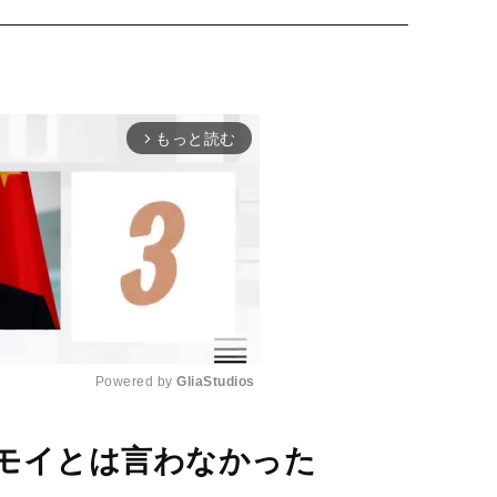
もっと読む
arrow_forward_ios
Powered by 
GliaStudios
M
モイとは言わなかった
u