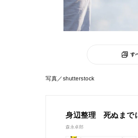
す
写真／shutterstock
身辺整理 死ぬまで
森永卓郎