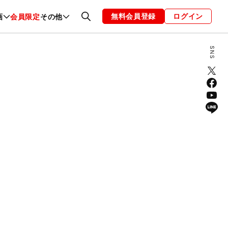
無料会員登録
ログイン
画
会員限定
その他
ファッション
恋愛・結婚
編集部
お知らせ