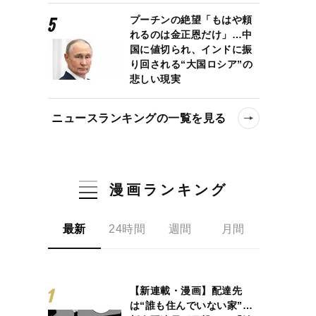
プーチンの絶望「もはや頼
れるのは金正恩だけ」…中
国に値切られ、インドに振
り回される“大国ロシア”の
悲しい現実
ニュースランキングの一覧を見る
漫画ランキング
最新
24時間
週間
月間
【新連載・漫画】配達先
は“誰も住んでいない家”…