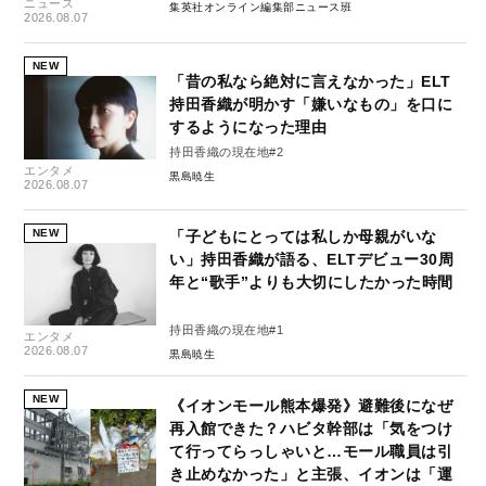
ニュース
集英社オンライン編集部ニュース班
2026.08.07
NEW
「昔の私なら絶対に言えなかった」ELT
持田香織が明かす「嫌いなもの」を口に
するようになった理由
持田香織の現在地#2
エンタメ
黒島暁生
2026.08.07
NEW
「子どもにとっては私しか母親がいな
い」持田香織が語る、ELTデビュー30周
年と“歌手”よりも大切にしたかった時間
持田香織の現在地#1
エンタメ
2026.08.07
黒島暁生
NEW
《イオンモール熊本爆発》避難後になぜ
再入館できた？ハビタ幹部は「気をつけ
て行ってらっしゃいと…モール職員は引
き止めなかった」と主張、イオンは「運