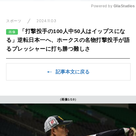
Powered by 
GliaStudios
Mute
2024.11.03
スポーツ
「打撃投手の100人中50人はイップスにな
画像
る」逆転日本一へ、ホークスの名物打撃投手が語
るプレッシャーに打ち勝つ難しさ
記事本文に戻る
（画像1/10）