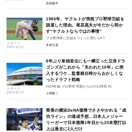
ル #2
原田曜平
1986年、ヤクルトが突然プロ野球労組を
脱退した理由。尾花高夫が今だから明か
す“ヤクルトならではの事情”
プロ野球界に労組をつくった男たち#７
スポーツ
木村元彦
2024.10.21
8年ぶり単独首位にも一瞬立った立浪ドラ
ゴンズがこれから「失われた10年」に突
入するワケ…監督就任時からおかしくな
ったドラフト戦略
2024年版 プロ野球 問題だらけの12球団 #1
スポーツ
2024.05.17
小関順二
筒香の横浜DeNA復帰でささやかれる「成
功ライン」の達成予想…日本人メジャー
リーガーで日本復帰1年目から20本塁打以
上は過去に2人だけ