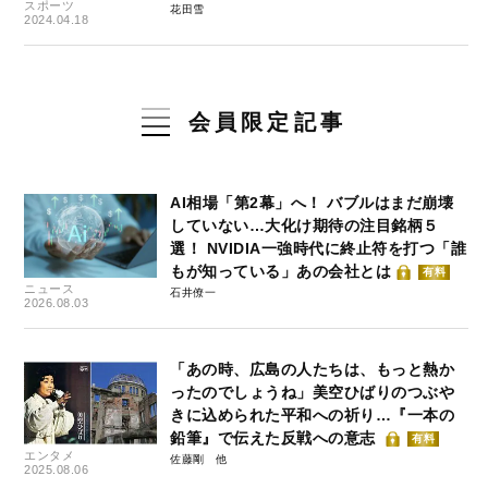
スポーツ
花田雪
2024.04.18
会員限定記事
AI相場「第2幕」へ！ バブルはまだ崩壊
していない…大化け期待の注目銘柄５
選！ NVIDIA一強時代に終止符を打つ「誰
もが知っている」あの会社とは
有料
ニュース
石井僚一
2026.08.03
「あの時、広島の人たちは、もっと熱か
ったのでしょうね」美空ひばりのつぶや
きに込められた平和への祈り…『一本の
鉛筆』で伝えた反戦への意志
有料
エンタメ
佐藤剛
2025.08.06