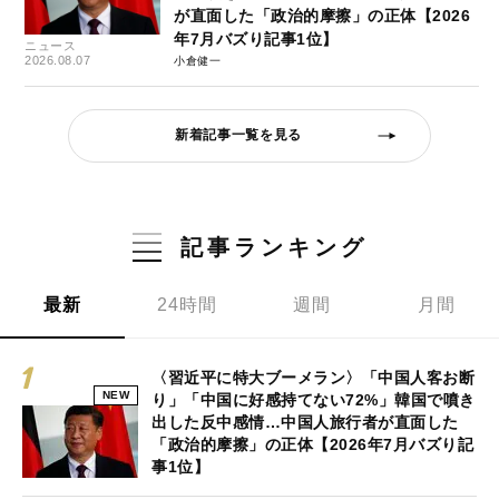
が直面した「政治的摩擦」の正体【2026
年7月バズり記事1位】
ニュース
2026.08.07
小倉健一
新着記事一覧を見る
記事ランキング
最新
24時間
週間
月間
〈習近平に特大ブーメラン〉「中国人客お断
NEW
り」「中国に好感持てない72%」韓国で噴き
出した反中感情…中国人旅行者が直面した
「政治的摩擦」の正体【2026年7月バズり記
事1位】