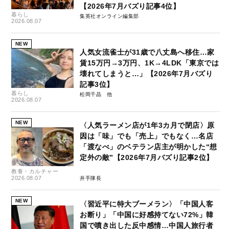
【2026年7月バズり記事4位】
暮らし
集英社オンライン編集部
2026.08.07
NEW
人気女流雀士が31歳で八丈島へ移住…家
賃15万円→3万円、1K→4LDK「東京では
壊れてしまうと…」【2026年7月バズり
記事3位】
暮らし
松岡千晶
2026.08.07
NEW
〈人気ラーメン店が1年3カ月で閉店〉原
因は「味」でも「売上」でもなく…名店
「渡なべ」のベテラン店主が明かした“想
定外の敵”【2026年7月バズり記事2位】
教養・カルチャー
2026.08.07
井手隊長
NEW
〈習近平に特大ブーメラン〉「中国人客
お断り」「中国に好感持てない72%」韓
国で噴き出した反中感情…中国人旅行者