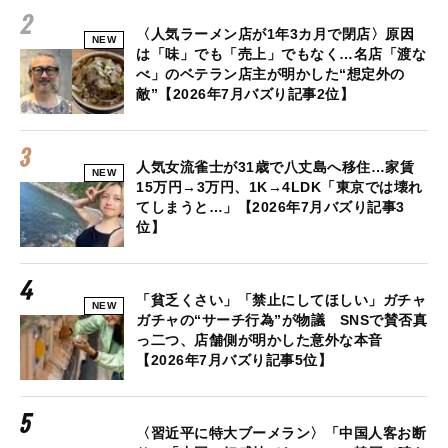
〈人気ラーメン店が1年3カ月で閉店〉原因
NEW
は「味」でも「売上」でもなく…名店「渡な
べ」のベテラン店主が明かした“想定外の
敵”【2026年7月バズり記事2位】
人気女流雀士が31歳で八丈島へ移住…家賃
NEW
15万円→3万円、1K→4LDK「東京では壊れ
てしまうと…」【2026年7月バズり記事3
位】
「貧乏くさい」「禁止にしてほしい」ガチャ
NEW
ガチャの“サーチ行為”が物議 SNSで賛否真
っ二つ、店舗側が明かした意外な本音
【2026年7月バズり記事5位】
〈習近平に特大ブーメラン〉「中国人客お断