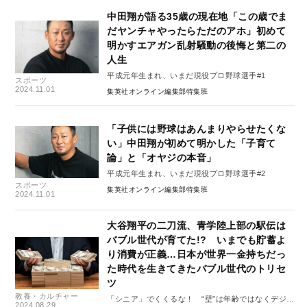
中田翔が語る35歳の現在地「この歳でま
だヤンチャやったらただのアホ」初めて
明かすエアガン乱射騒動の後悔と第二の
人生
平成元年生まれ、いまだ現役プロ野球選手#1
スポーツ
2024.11.01
集英社オンライン編集部特集班
「子供には野球はあんまりやらせたくな
い」中田翔が初めて明かした「子育て
論」と「オヤジの本音」
平成元年生まれ、いまだ現役プロ野球選手#2
スポーツ
集英社オンライン編集部特集班
2024.11.01
大谷翔平の二刀流、青学陸上部の駅伝は
バブル世代が育てた!? いまでも貯蓄よ
り消費が正義…日本が世界一金持ちだっ
た時代を生きてきたバブル世代のトリセ
ツ
教養・カルチャー
「シニア」でくくるな！ “壁”は年齢ではなくデジタ
2024.08.29