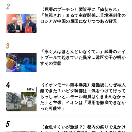
〈屈辱のプーチン〉習近平に「値切られ」
「無視され」まるで主従関係…苦境深刻化の
ロシアが中国の属国になりつつある背景
「泳ぐ人はほとんどいなくて…」猛暑のナイ
トプールで起きていた異変…港区女子が明か
すその実態
《イオンモール熊本爆発》避難後になぜ再入
NEW
館できた？ハビタ幹部は「気をつけて行って
らっしゃいと…モール職員は引き止めなかっ
た」と主張、イオンは「運用を徹底できなか
った可能性」
〈金魚すくいが激減？〉都内の祭りで見かけ