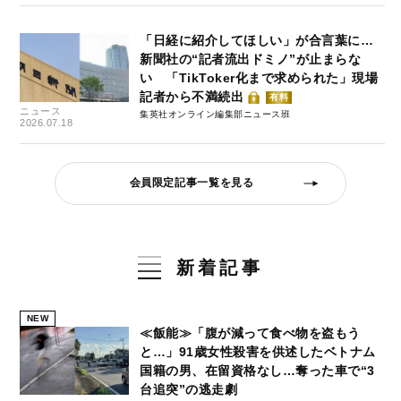
「日経に紹介してほしい」が合言葉に…
新聞社の“記者流出ドミノ”が止まらな
い 「TikToker化まで求められた」現場
記者から不満続出
有料
ニュース
集英社オンライン編集部ニュース班
2026.07.18
会員限定記事一覧を見る
新着記事
NEW
≪飯能≫「腹が減って食べ物を盗もう
と…」91歳女性殺害を供述したベトナム
国籍の男、在留資格なし…奪った車で“3
台追突”の逃走劇