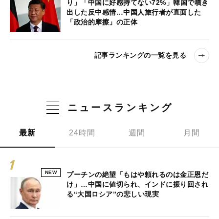
り」「中国に好感持てない72%」韓国で噴き
出した反中感情…中国人旅行者が直面した
「政治的摩擦」の正体
記事ランキングの一覧を見る
ニュースランキング
最新
24時間
週間
月間
NEW
プーチンの絶望「もはや頼れるのは金正恩だ
け」…中国に値切られ、インドに振り回され
る“大国ロシア”の悲しい現実