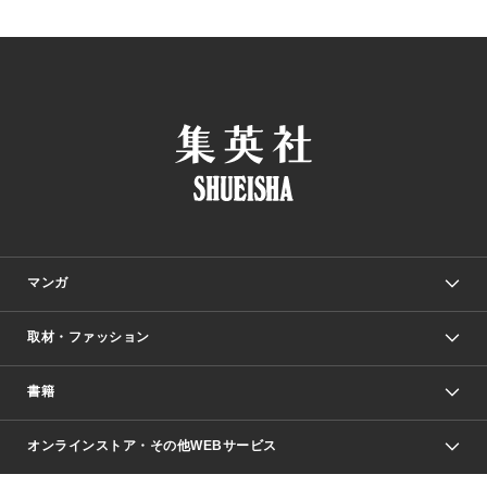
マンガ
取材・ファッション
少年マンガ
週刊少年ジャンプ
書籍
ファッション・美容
青年マンガ
ジャンプSQ.
Seventeen
週刊ヤングジャンプ
オンラインストア・その他WEBサービス
文芸・文庫・総合
芸能・情報・スポーツ
少女マンガ
Vジャンプ
non-no Web