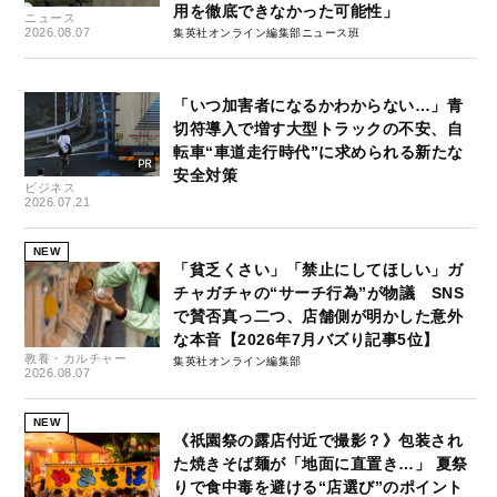
用を徹底できなかった可能性」
ニュース
2026.08.07
集英社オンライン編集部ニュース班
「いつ加害者になるかわからない…」青
切符導入で増す大型トラックの不安、自
転車“車道走行時代”に求められる新たな
安全対策
ビジネス
2026.07.21
NEW
「貧乏くさい」「禁止にしてほしい」ガ
チャガチャの“サーチ行為”が物議 SNS
で賛否真っ二つ、店舗側が明かした意外
な本音【2026年7月バズり記事5位】
教養・カルチャー
集英社オンライン編集部
2026.08.07
NEW
《祇園祭の露店付近で撮影？》包装され
た焼きそば麺が「地面に直置き…」 夏祭
りで食中毒を避ける“店選び”のポイント