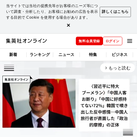
当サイトでは当社の提携先等がお客様のニーズ等につ
いて調査・分析したり、お客様にお勧めの広告を表示
詳しくはこちら
する目的で Cookie を使用する場合があります。
×
無料会員登録
ログイン
新着
ランキング
ニュース
特集
ビジネス
もっと読む
arrow_forward_ios