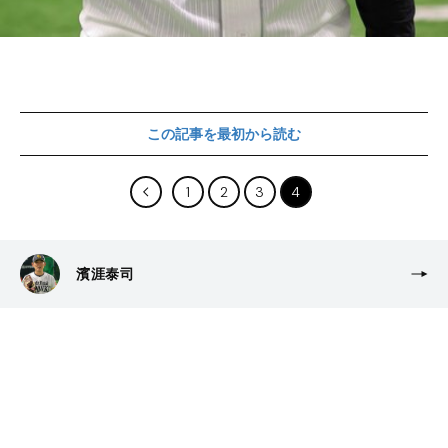
この記事を最初から読む
1
2
3
4
濱涯泰司