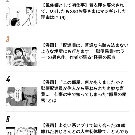
【風俗嬢として初仕事】着衣即を要求され
て、OKしたもののお客さまにマジギレした
理由は!? (4)
【漫画】「配達員は、普通なら踏み込まない
ような場所にも行きます」“郵便局員×ホラ
ー”の異色作、作者が語る“怪異の原点”
【漫画】「この部屋、何かありましたか？」
郵便配達員が住人から尋ねられた奇妙な言
葉… 仕事の中で知ってしまった“部屋の秘
密”とは
【漫画】出会い系アプリで知り合った26歳
離れたおじさんとの人生初体験で、とんでも