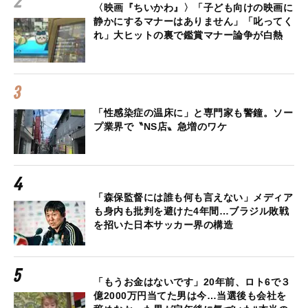
〈映画『ちいかわ』〉「子ども向けの映画に
静かにするマナーはありません」「叱ってく
れ」大ヒットの裏で鑑賞マナー論争が白熱
「性感染症の温床に」と専門家も警鐘。ソー
プ業界で〝NS店〟急増のワケ
「森保監督には誰も何も言えない」メディア
も身内も批判を避けた4年間…ブラジル敗戦
を招いた日本サッカー界の構造
「もうお金はないです」20年前、ロト6で３
億2000万円当てた男は今…当選後も会社を