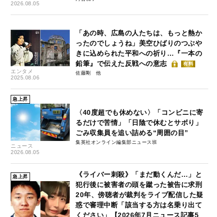
2026.08.05
「あの時、広島の人たちは、もっと熱か
ったのでしょうね」美空ひばりのつぶや
きに込められた平和への祈り…『一本の
鉛筆』で伝えた反戦への意志
有料
エンタメ
佐藤剛
2025.08.06
急上昇
〈40度超でも休めない〉「コンビニに寄
るだけで苦情」「日陰で休むとサボり」
ごみ収集員を追い詰める“周囲の目”
集英社オンライン編集部ニュース班
ニュース
2026.08.05
《ライバー刺殺》「まだ動くんだ…」と
急上昇
犯行後に被害者の頭を蹴った被告に求刑
20年、傍聴者が裁判をライブ配信した疑
惑で審理中断「該当する方は名乗り出て
ください」【2026年7月ニュース記事5