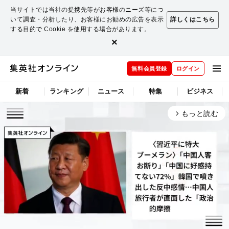
当サイトでは当社の提携先等がお客様のニーズ等につ
いて調査・分析したり、お客様にお勧めの広告を表示
詳しくはこちら
する目的で Cookie を使用する場合があります。
×
無料会員登録
ログイン
新着
ランキング
ニュース
特集
ビジネス
もっと読む
arrow_forward_ios