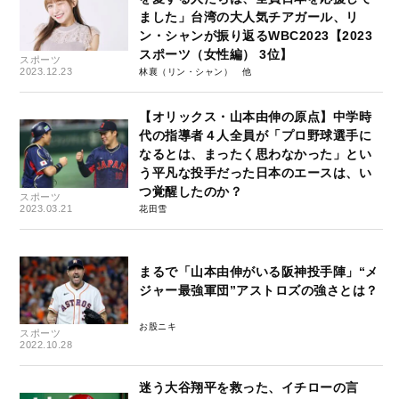
ました」台湾の大人気チアガール、リ
ン・シャンが振り返るWBC2023【2023
スポーツ（女性編） 3位】
スポーツ
2023.12.23
林襄（リン・シャン）
【オリックス・山本由伸の原点】中学時
代の指導者４人全員が「プロ野球選手に
なるとは、まったく思わなかった」とい
う平凡な投手だった日本のエースは、い
つ覚醒したのか？
スポーツ
2023.03.21
花田雪
まるで「山本由伸がいる阪神投手陣」“メ
ジャー最強軍団”アストロズの強さとは？
お股ニキ
スポーツ
2022.10.28
迷う大谷翔平を救った、イチローの言