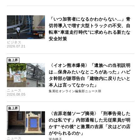
「いつ加害者になるかわからない…」青
切符導入で増す大型トラックの不安、自
転車“車道走行時代”に求められる新たな
安全対策
ビジネス
2026.07.21
急上昇
〈イオン熊本爆発〉「遺族への当初説明
は…保身みたいなところがあった」ハビ
タ幹部が謝罪告白「建物内に戻りたいと
本人は言ってなかった」
ニュース
集英社オンライン編集部ニュース班
2026.08.05
急上昇
〈吉原老舗ソープ摘発〉「刑事告発した
のは私です」内部通報した元従業員が明
かす“その後”と激震の吉原「次はどの店
がやられるのか」
ニュース
河合桃子