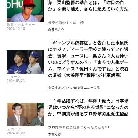
葉・栗山監督の助言とは。「昨日の自
分」を乗り越え、さらに超えていく方法
分不相応のすすめ #5
教養・カルチャー
2023.12.10
永井竜之介
「ギャンブル依存症」と告白した水原氏
はカジノディーラー学校に通っていた過
去…衝撃ニュースに「奥さん２人も仲い
いのにどうすんの？」「まるで人生ゲー
ム、マイナス７億円くんですね」と渋谷
の若者〈大谷翔平“相棒”がド軍解雇〉
ニュース
2024.03.21
集英社オンライン編集部ニュース班
「１年活躍すれば、年俸１億円」日本球
界はいつから“夢のある世界”になったの
か。中畑清が語るプロ野球労組誕生秘話
プロ野球界に労組をつくった男たち#１
スポーツ
2024.01.02
木村元彦