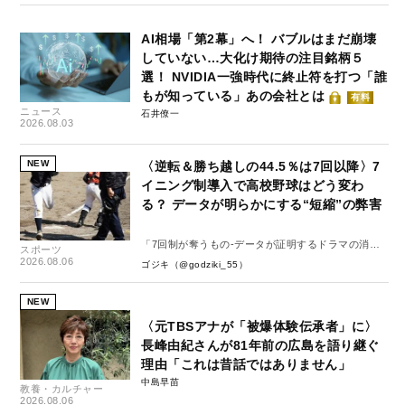
AI相場「第2幕」へ！ バブルはまだ崩壊
していない…大化け期待の注目銘柄５
選！ NVIDIA一強時代に終止符を打つ「誰
もが知っている」あの会社とは
有料
ニュース
石井僚一
2026.08.03
NEW
〈逆転＆勝ち越しの44.5％は7回以降〉7
イニング制導入で高校野球はどう変わ
る？ データが明らかにする“短縮”の弊害
「7回制が奪うもの-データが証明するドラマの消
スポーツ
失-」
2026.08.06
ゴジキ（@godziki_55）
NEW
〈元TBSアナが「被爆体験伝承者」に〉
長峰由紀さんが81年前の広島を語り継ぐ
理由「これは昔話ではありません」
中島早苗
教養・カルチャー
2026.08.06