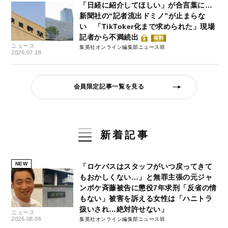
「日経に紹介してほしい」が合言葉に…
新聞社の“記者流出ドミノ”が止まらな
い 「TikToker化まで求められた」現場
記者から不満続出
有料
ニュース
集英社オンライン編集部ニュース班
2026.07.18
会員限定記事一覧を見る
新着記事
NEW
「ロケバスはスタッフがいつ戻ってきて
もおかしくない…」と無罪主張の元ジャ
ンポケ斉藤被告に懲役7年求刑「反省の情
もない」被害を訴える女性は「ハニトラ
扱いされ…絶対許せない」
ニュース
2026.08.06
集英社オンライン編集部ニュース班