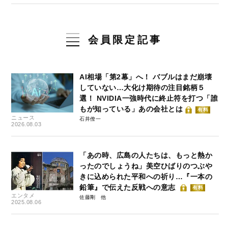
会員限定記事
AI相場「第2幕」へ！ バブルはまだ崩壊
していない…大化け期待の注目銘柄５
選！ NVIDIA一強時代に終止符を打つ「誰
もが知っている」あの会社とは
有料
ニュース
石井僚一
2026.08.03
「あの時、広島の人たちは、もっと熱か
ったのでしょうね」美空ひばりのつぶや
きに込められた平和への祈り…『一本の
鉛筆』で伝えた反戦への意志
有料
エンタメ
佐藤剛
2025.08.06