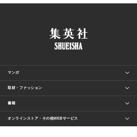
マンガ
取材・ファッション
少年マンガ
週刊少年ジャンプ
書籍
ファッション・美容
青年マンガ
ジャンプSQ.
Seventeen
週刊ヤングジャンプ
オンラインストア・その他WEBサービス
文芸・文庫・総合
芸能・情報・スポーツ
少女マンガ
Vジャンプ
non-no Web
ヤングジャンプ定期購読デジタル
すばる
Myojo
オンラインストア
りぼん
学芸・ノンフィクション・新書