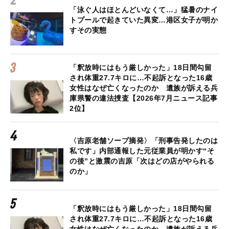
「泳ぐ人はほとんどいなくて…」猛暑のナイ
トプールで起きていた異変…港区女子が明か
すその実態
「釈放時にはもう厳しかった」18日間勾留
され体重27.7キロに…不起訴となった16歳
女性はなぜ亡くなったのか 遺族が訴える兵
庫県警の違法捜査【2026年7月ニュース記事
2位】
〈吉原老舗ソープ摘発〉「刑事告発したのは
私です」内部通報した元従業員が明かす“そ
の後”と激震の吉原「次はどの店がやられる
のか」
「釈放時にはもう厳しかった」18日間勾留
され体重27.7キロに…不起訴となった16歳
女性はなぜ亡くなったのか 遺族が訴える兵